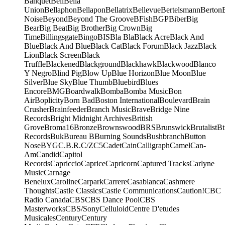
Banquet
Bell
Bella
Union
Bellaphon
Bellapon
Bellatrix
Bellevue
Bertelsmann
Berton
Noise
Beyond
Beyond The Groove
BFish
BGP
Biber
Big
Bear
Big Beat
Big Brother
Big Crown
Big
Time
Billingsgate
Bingo
BIS
Bla Bla
Black Acre
Black And
Blue
Black And Blue
Black Cat
Black Forum
Black Jazz
Black
Lion
Black Screen
Black
Truffle
Blackened
Blackground
Blackhawk
Blackwood
Blanco
Y Negro
Blind Pig
Blow Up
Blue Horizon
Blue Moon
Blue
Silver
Blue Sky
Blue Thumb
Bluebird
Blues
Encore
BMG
Boardwalk
Bomba
Bomba Music
Bon
Air
Boplicity
Born Bad
Boston International
Boulevard
Brain
Crusher
Brainfeeder
Branch Music
Brave
Bridge Nine
Records
Bright Midnight Archives
British
Grove
Broma16
Bronze
Brownswood
BRS
Brunswick
Brutalist
Bt
Records
Buk
Bureau B
Burning Sounds
Bushbranch
Button
Nose
BYG
C.B.R.
C/Z
C5
Cadet
Cain
Calligraph
Camel
Can-
Am
Candid
Capitol
Records
Capriccio
Caprice
Capricorn
Captured Tracks
Carlyne
Music
Carnage
Benelux
Caroline
Carpark
Carrere
Casablanca
Cashmere
Thoughts
Castle Classics
Castle Communications
Caution!
CBC
Radio Canada
CBS
CBS Dance Pool
CBS
Masterworks
CBS/Sony
Celluloid
Centre D'etudes
Musicales
Century
Century