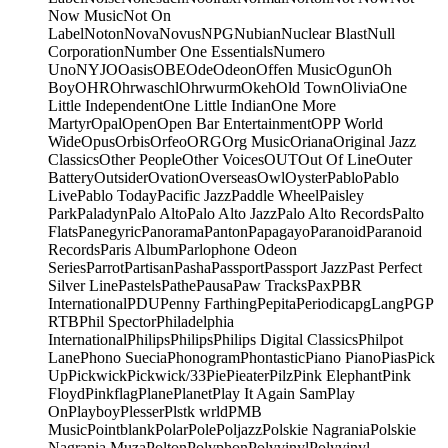
Now Music
Not On
Label
Noton
Nova
Novus
NPG
Nubian
Nuclear Blast
Null
Corporation
Number One Essentials
Numero
Uno
NYJO
Oasis
OBE
Ode
Odeon
Offen Music
Ogun
Oh
Boy
OHR
Ohrwaschl
Ohrwurm
Okeh
Old Town
Olivia
One
Little Independent
One Little Indian
One More
Martyr
Opal
Open
Open Bar Entertainment
OPP World
Wide
Opus
Orbis
Orfeo
ORG
Org Music
Oriana
Original Jazz
Classics
Other People
Other Voices
OUT
Out Of Line
Outer
Battery
Outsider
Ovation
Overseas
Owl
Oyster
Pablo
Pablo
Live
Pablo Today
Pacific Jazz
Paddle Wheel
Paisley
Park
Paladyn
Palo Alto
Palo Alto Jazz
Palo Alto Records
Palto
Flats
Panegyric
Panorama
Panton
Papagayo
Paranoid
Paranoid
Records
Paris Album
Parlophone Odeon
Series
Parrot
Partisan
Pasha
Passport
Passport Jazz
Past Perfect
Silver Line
Pastels
Pathe
Pausa
Paw Tracks
Pax
PBR
International
PDU
Penny Farthing
Pepita
Periodica
pgLang
PGP
RTB
Phil Spector
Philadelphia
International
Philips
Philips
Philips Digital Classics
Philpot
Lane
Phono Suecia
Phonogram
Phontastic
Piano Piano
Pias
Pick
Up
Pickwick
Pickwick/33
Pie
Pieater
Pilz
Pink Elephant
Pink
Floyd
Pinkflag
Plane
Planet
Play It Again Sam
Play
On
Playboy
Plesser
Plstk wrld
PMB
Music
Pointblank
Polar
Pole
Poljazz
Polskie Nagrania
Polskie
Nagrania Muza
Polton
Polyphon
Polyvinyl
Polyvinyl