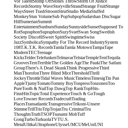
Vor Talent
Stomp Off
Stones Throw
Storm Of Justice
Records
Stormy Wave
Storyville
Strand
Strange Fruit
Strange
Ways
Street Trash
Stroom
Strut
Studio Media
Stuffed
Monkey
Stun Volume
Sub Pop
Subpop
Sudarshan Disc
Sugar
Hill
Sumerian
Summit
Entertainment
Sunburst
Sunday
Sunnyside
Sunset
Supposed To
Rot
Supraphon
Supraphon
Suzy
Svart
Swan Song
Swedish
Society Discofil
Sweet Spirit
Swingtime
Swiss
Jazz
Symbolica
Sympathy For The Record Industry
System
108
T.K.
T.K. Records
Tamla
Tamla Motown
Tampa
Tape
Modern
TEC
Teenage
Kicks
Teldec
Telefunken
Telmavar
Telstar
Temple
Tent
Tequila
Grooves
Tern
Terrible
The Golden Age
The Pauki
The Saifam
Group
There's A Dead Skunk
Think Progressive
Third
Man
Thorofon
Three Blind Mice
Threshold
Thrill
Jockey
Throttle
Tidal Waves Music
Timeless
Timesig
Tin Pan
Apple
Tjumy
Tomato
Tommy Boy
Tonpress
Tonzonen
Too
Pure
Tooth & Nail
Top Dawg
Top Rank
TopHits-
FinnHits
Topic
Total Experience
Touch & Go
Tough
Love
Towner Records
Tradecraft
Trading
Places
Transatlantic
Transgressive
Trikont-Unsere
Stimme
Trill
Trio
Trip
Trojan
Tru Criminal
Tru
Thoughts
Truth
TSOP
Tsunami Mob
Tuff
Gong
Turbo
Turkuola
TVT
U.S.
Metal
Ulitka
Ultraphone
Ulysse
UMC
UMe
Uni
UNI