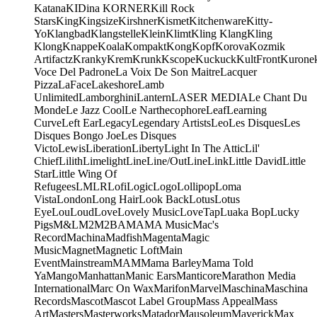
Katana
KIDina KORNER
Kill Rock
Stars
King
Kingsize
Kirshner
Kismet
Kitchenware
Kitty-
Yo
Klangbad
Klangstelle
Klein
Klimt
Kling Klang
Kling
Klong
Knappe
Koala
Kompakt
Kong
Kopf
Korova
Kozmik
Artifactz
Kranky
Krem
Krunk
Kscope
Kuckuck
KultFront
Kurone
Voce Del Padrone
La Voix De Son Maitre
Lacquer
Pizza
LaFace
Lakeshore
Lamb
Unlimited
Lamborghini
Lantern
LASER MEDIA
Le Chant Du
Monde
Le Jazz Cool
Le Narthecophore
Leaf
Learning
Curve
Left Ear
Legacy
Legendary Artists
Leo
Les Disques
Les
Disques Bongo Joe
Les Disques
Victo
Lewis
Liberation
Liberty
Light In The Attic
Lil'
Chief
Lilith
Limelight
Line
Line/OutLine
Link
Little David
Little
Star
Little Wing Of
Refugees
LMLR
Lofi
Logic
Logo
Lollipop
Loma
Vista
London
Long Hair
Look Back
Lotus
Lotus
Eye
Lou
Loud
Love
Lovely Music
LoveTap
Luaka Bop
Lucky
Pigs
M&L
M2
M2BA
MA
MA Music
Mac's
Record
Machina
Madfish
Magenta
Magic
Music
Magnet
Magnetic Loft
Main
Event
Mainstream
MAM
Mama Barley
Mama Told
Ya
Mango
Manhattan
Manic Ears
Manticore
Marathon Media
International
Marc On Wax
Marifon
Marvel
Maschina
Maschina
Records
Mascot
Mascot Label Group
Mass Appeal
Mass
Art
Masters
Masterworks
Matador
Mausoleum
Maverick
Max