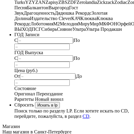
Turks
YZY
ZAN
Zapisy
ZBS
ZDF
Zerolandia
Zickzack
Zodiac
Zo
Песня
Балкантон
Выргород
Гост
Звук
Драгоценность
Дядюшка Рекордс
Золотая
Долина
Издательство Clever
КАЧ
Клюква
Клюква
Рекордс
Лоботомия
М2
Мелодия
МируМир
МКФОН
Орфей
О
ВЫХОД
ПСГ
Сибирь
Сияние
Ультра
Ультра Продакшн
ГОД Записи
С
|
По
ГОД Выпуска
С
|
По
Цена (руб.)
От
|
До
Состояние
Оригинал
Переиздание
Раритеты
Новый винил
Сбросить
Искать в lp
Поиск только по разделу LP. Если хотите искать по CD,
перейдите, пожалуйста, в раздел
CD
.
Магазин
Наш магазин в Санкт-Петербурге