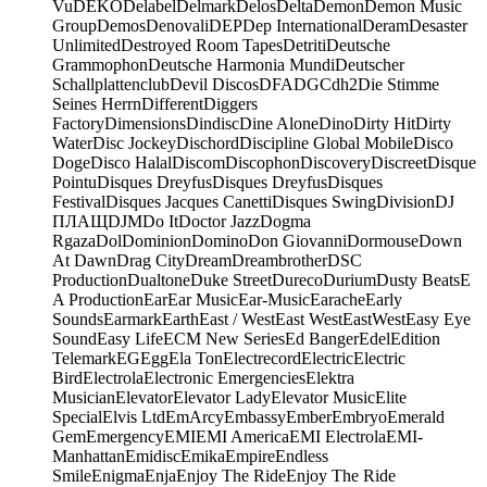
Vu
DEKO
Delabel
Delmark
Delos
Delta
Demon
Demon Music
Group
Demos
Denovali
DEP
Dep International
Deram
Desaster
Unlimited
Destroyed Room Tapes
Detriti
Deutsche
Grammophon
Deutsche Harmonia Mundi
Deutscher
Schallplattenclub
Devil Discos
DFA
DGC
dh2
Die Stimme
Seines Herrn
Different
Diggers
Factory
Dimensions
Dindisc
Dine Alone
Dino
Dirty Hit
Dirty
Water
Disc Jockey
Dischord
Discipline Global Mobile
Disco
Doge
Disco Halal
Discom
Discophon
Discovery
Discreet
Disque
Pointu
Disques Dreyfus
Disques Dreyfus
Disques
Festival
Disques Jacques Canetti
Disques Swing
Division
DJ
ПЛАЩ
DJM
Do It
Doctor Jazz
Dogma
Rgaza
Dol
Dominion
Domino
Don Giovanni
Dormouse
Down
At Dawn
Drag City
Dream
Dreambrother
DSC
Production
Dualtone
Duke Street
Dureco
Durium
Dusty Beats
E
A Production
Ear
Ear Music
Ear-Music
Earache
Early
Sounds
Earmark
Earth
East / West
East West
EastWest
Easy Eye
Sound
Easy Life
ECM New Series
Ed Banger
Edel
Edition
Telemark
EG
Egg
Ela Ton
Electrecord
Electric
Electric
Bird
Electrola
Electronic Emergencies
Elektra
Musician
Elevator
Elevator Lady
Elevator Music
Elite
Special
Elvis Ltd
EmArcy
Embassy
Ember
Embryo
Emerald
Gem
Emergency
EMI
EMI America
EMI Electrola
EMI-
Manhattan
Emidisc
Emika
Empire
Endless
Smile
Enigma
Enja
Enjoy The Ride
Enjoy The Ride