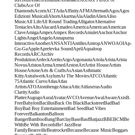
Clubs
Ace Of
Diamonds
Acorn
ACT
Ada
Affinity
AFM
Aftermath
Agos
Agos
Edizioni Musicali
Ahorn
Akarma
Ala
Aladin
Alien
Aliso
Music
All Life
All Round Trading
Alligator
Alternative
Tentacles
Alto
Alucard
Amadeo
America
American
American
Clave
Amiga
Ampex
Ampex Records
Amulet
Anchor
Anchor
Lights
Angel
Angelo
Annapurna
Interactive
Another
ANS
ANTI
Antilles
Antrop
ANWO
AOI
Ap-
Gu-Ga
Apple
Aprelevka Sound
April
Aqualoop
Records
ARC
Archiv
Produktion
Ardeck
Areito
Argo
Argonauta
Ariola
Arista
Arista
Novus
Ariston
Arma
Armed
Arston
Art
Artist House
Artists
House
Artone
Arts & Crafts
As
Astan
Asthmatic
Kitty
Astralwerk
Asylum
At The Movies
ATCO
Atlantic
75
Atlantic Curve
Atlas
Atlas
Artists
ATO
Atomhenge
Attaca
Attic
Attlaxeras
Audio
Clarity
Audio
Platter
Augogo
Aural
Avatar
AVCO
Avenue
Awal
Aware
Axis
B.
Free
Babylon
Bacillus
Back On Black
Backstreet
Bad
Bad
Boy
Bad Boy Entertainment
Bad Seed
Bad Vibes
Forever
Balkanton
Balloon
Banger
Bamboo
Bang!
Barclay
Base
Basf
Batjazz
BBE
BCM
Be
With
Be With Records
Be! Jazz
Bear
Family
Bearsville
Beatrocket
Because
Because Music
Beggars