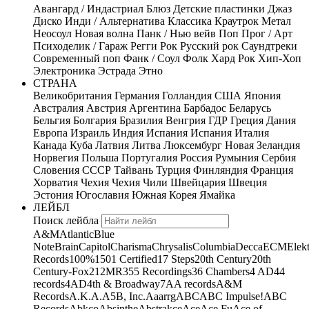
Авангард / Индастриал
Блюз
Детские пластинки
Джаз
Диско
Инди / Альтернатива
Классика
Краутрок
Метал
Неосоул
Новая волна
Панк / Нью вейв
Поп
Прог / Арт
Психоделик / Гараж
Регги
Рок
Русский рок
Саундтреки
Современный поп
Фанк / Соул
Фолк
Хард Рок
Хип-Хоп
Электроника
Эстрада
Этно
СТРАНА
Великобритания
Германия
Голландия
США
Япония
Австралия
Австрия
Аргентина
Барбадос
Беларусь
Бельгия
Болгария
Бразилия
Венгрия
ГДР
Греция
Дания
Европа
Израиль
Индия
Испания
Испания
Италия
Канада
Куба
Латвия
Литва
Люксембург
Новая Зеландия
Норвегия
Польша
Португалия
Россия
Румыния
Сербия
Словения
СССР
Тайвань
Турция
Финляндия
Франция
Хорватия
Чехия
Чехия
Чили
Швейцария
Швеция
Эстония
Югославия
Южная Корея
Ямайка
ЛЕЙБЛ
Поиск лейбла
A&M
Atlantic
Blue
Note
Brain
Capitol
Charisma
Chrysalis
Columbia
Decca
ECM
Elek
Records
100%
1501 Certified
17 Steps
20th Century
20th
Century-Fox
21
2MR
355 Recordings
36 Chambers
4 AD
44
records
4AD
4th & Broadway
7A
A records
A&M
Records
A.K.A.
A5B, Inc.
Aaarrg
ABC
ABC Impulse!
ABC
Records
Abkco
Absinthe
Abstrakce
Ace
Ace Fu
Ace of