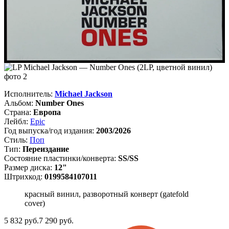
Исполнитель:
Michael Jackson
Альбом:
Number Ones
Страна:
Европа
Лейбл:
Epic
Год выпуска/год издания:
2003/2026
Стиль:
Поп
Тип:
Переиздание
Состояние пластинки/конверта:
SS/SS
Размер диска:
12"
Штрихкод:
0199584107011
красный винил, разворотный конверт (gatefold
cover)
5 832
руб.
7 290 руб.