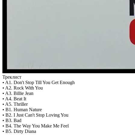
Треклист
• A1. Don't Stop Till You Get Enough
• A2. Rock With You
• A3. Billie Jean
• A4. Beat It
• A5. Thriller
• B1. Human Nature
• B2. I Just Can't Stop Loving You
• B3. Bad
• B4. The Way You Make Me Feel
• B5. Dirty Diana