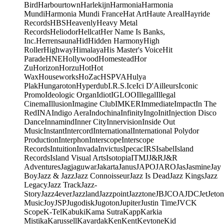
Bird
Harbourtown
Harlekijn
Harmonia
Harmonia
Mundi
Harmonia Mundi France
Hat Art
Haute Areal
Hayride
Records
HBS
Heavenly
Heavy Metal
Records
Heliodor
Hellcat
Her Name Is Banks,
Inc.
Herrensauna
Hid
Hidden Harmony
High
Roller
Highway
Himalaya
His Master's Voice
Hit
Parade
HNE
Hollywood
Homestead
Hor
Zu
Horizon
Horzu
Hot
Hot
Wax
Houseworks
HoZac
HSPVA
Hulya
Plak
Hungaroton
Hyperdub
I.R.S.
Ice
Ici D'Ailleurs
Iconic
Promo
Ideologic Organ
Idiot
IGLOO
Illegal
Illegal
Cinema
Illusion
Imagine Club
IMKER
Immediate
Impact
In The
Red
INA
Indigo Aera
Indochina
Infinity
Ingo
Init
Injection Disco
Dance
Innamind
Inner City
Innervision
Inside Out
Music
Instant
Intercord
International
International Polydor
Production
Interphon
Interscope
Interscope
Records
Intuition
Invada
Invictus
Ipecac
IRS
Isabel
Island
Records
Island Visual Arts
Isotopia
ITM
J
J&R
J&R
Adventures
Jagjaguwar
Jakarta
Janus
JAPO
JARO
Jas
Jasmine
Jay
Boy
Jazz & Jazz
Jazz Connoisseur
Jazz Is Dead
Jazz Kings
Jazz
Legacy
Jazz Track
Jazz-
Story
Jazz4ever
Jazzland
Jazzpoint
Jazztone
JB
JCOA
JDC
Jet
Jeton
Music
Joy
JSP
Jugodisk
Jugoton
Jupiter
Justin Time
JVC
K
Scope
K-Tel
Kabuki
Kama Sutra
Kapp
Karkia
Mistika
Karussell
Kavardak
Ken
Kent
Keytone
Kid