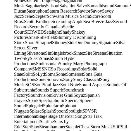
Bones
Sacred Tongue
Saga
Sagittarian
Music
Saguitarius
Salsoul
Salvation
Salvo
Samadhisound
Samurai
Ducan
Sastruphon
Saturn Research
Savitor
Savoy
Savoy
Jazz
Scene
Scepter
Schwann Musica Sacra
Score
Scotti
Bros.
Scotti Brothers
Screaming Apple
Sea Breeze Jazz
Second
Records
Secretly Canadian
Seelie
Court
SERWED
Setalight
Shady
Shakey
Pictures
Shark
Sheffield
Shimmy-Disc
Shining
Sioux
Shout
Shrapnel
Siboney
SideOneDummy
Signature
Silva
Screen
Silver
Lining
Silvertone
Sin
Singlebrook
Sintez
Sire
Sireena
Situation
Two
Sky
Slash
Smash
Smith Hyde
Productions
Smithsonian
Smoky Mary Phonograph
Company
SMS
SNC
So Recordings
Solar
Solid
State
Soliti
SoLyd
Soma
Some
Somerset
Sona Gaia
Productions
Sonet
Sonovox
Sony
Sony Classical
Sony
Music
SOS
Soul
Soul Jazz
Soul Note
Sound Aspects
Sounds Of
Subterrania
Sounds Superb
Soundtrack
Factory
Soundvision
Soviet Grail
Soyuz
Spanish
Prayers
Spark
Spectraphonic
Specula
Sphere
Sound
Spiegelei
Spinefarm
Spinout
Nuggets
Splasc
Splash
Spoon
Spotlight
SPV
SR
International
Stage
Stage One
Star Song
Star Trak
Entertainment
Starline
Stars by
Edel
Start
Stax
Steamhammer
SteepleChase
Stern Musik
Stiff
Stil