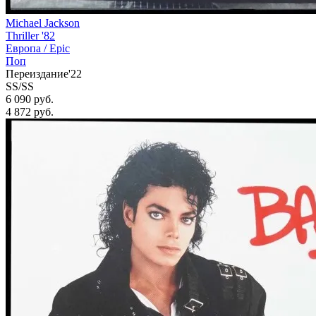
Michael Jackson
Thriller '82
Европа /
Epic
Поп
Переиздание'22
SS/SS
6 090 руб.
4 872
руб.