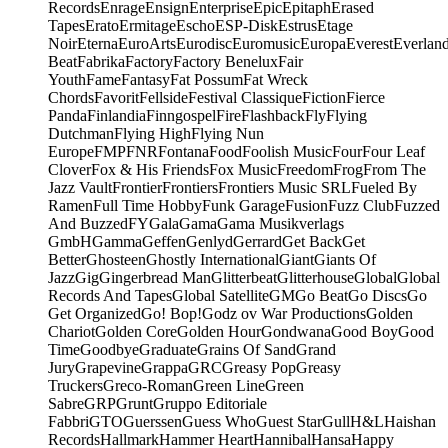
Records
Enrage
Ensign
Enterprise
Epic
Epitaph
Erased
Tapes
Erato
Ermitage
Escho
ESP-Disk
Estrus
Etage
Noir
Eterna
EuroArts
Eurodisc
Euromusic
Europa
Everest
Everlan
Beat
Fabrika
Factory
Factory Benelux
Fair
Youth
Fame
Fantasy
Fat Possum
Fat Wreck
Chords
Favorit
Fellside
Festival Classique
Fiction
Fierce
Panda
Finlandia
Finngospel
Fire
Flashback
Fly
Flying
Dutchman
Flying High
Flying Nun
Europe
FMP
FNR
Fontana
Food
Foolish Music
Four
Four Leaf
Clover
Fox & His Friends
Fox Music
Freedom
Frog
From The
Jazz Vault
Frontier
Frontiers
Frontiers Music SRL
Fueled By
Ramen
Full Time Hobby
Funk Garage
Fusion
Fuzz Club
Fuzzed
And Buzzed
FY
Gala
Gama
Gama Musikverlags
GmbH
Gamma
Geffen
Genlyd
Gerrard
Get Back
Get
Better
Ghosteen
Ghostly International
Giant
Giants Of
Jazz
Gig
Gingerbread Man
Glitterbeat
Glitterhouse
Global
Global
Records And Tapes
Global Satellite
GM
Go Beat
Go Discs
Go
Get Organized
Go! Bop!
Godz ov War Productions
Golden
Chariot
Golden Core
Golden Hour
Gondwana
Good Boy
Good
Time
Goodbye
Graduate
Grains Of Sand
Grand
Jury
Grapevine
Grappa
GRC
Greasy Pop
Greasy
Truckers
Greco-Roman
Green Line
Green
Sabre
GRP
Grunt
Gruppo Editoriale
Fabbri
GTO
Guerssen
Guess Who
Guest Star
Gull
H&L
Haishan
Records
Hallmark
Hammer Heart
Hannibal
Hansa
Happy