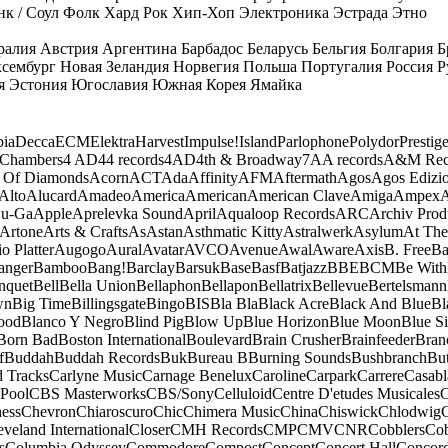
к / Соул
Фолк
Хард Рок
Хип-Хоп
Электроника
Эстрада
Этно
ралия
Австрия
Аргентина
Барбадос
Беларусь
Бельгия
Болгария
Б
сембург
Новая Зеландия
Норвегия
Польша
Португалия
Россия
Р
я
Эстония
Югославия
Южная Корея
Ямайка
ia
Decca
ECM
Elektra
Harvest
Impulse!
Island
Parlophone
Polydor
Prestig
 Chambers
4 AD
44 records
4AD
4th & Broadway
7A
A records
A&M Rec
 Of Diamonds
Acorn
ACT
Ada
Affinity
AFM
Aftermath
Agos
Agos Edizio
Alto
Alucard
Amadeo
America
American
American Clave
Amiga
Ampex
A
u-Ga
Apple
Aprelevka Sound
April
Aqualoop Records
ARC
Archiv Prod
Artone
Arts & Crafts
As
Astan
Asthmatic Kitty
Astralwerk
Asylum
At The
o Platter
Augogo
Aural
Avatar
AVCO
Avenue
Awal
Aware
Axis
B. Free
Ba
anger
Bamboo
Bang!
Barclay
Barsuk
Base
Basf
Batjazz
BBE
BCM
Be With
nquet
Bell
Bella Union
Bellaphon
Bellapon
Bellatrix
Bellevue
Bertelsmann
wn
Big Time
Billingsgate
Bingo
BIS
Bla Bla
Black Acre
Black And Blue
Bl
ood
Blanco Y Negro
Blind Pig
Blow Up
Blue Horizon
Blue Moon
Blue Si
Born Bad
Boston International
Boulevard
Brain Crusher
Brainfeeder
Bran
f
Buddah
Buddah Records
Buk
Bureau B
Burning Sounds
Bushbranch
Bu
d Tracks
Carlyne Music
Carnage Benelux
Caroline
Carpark
Carrere
Casabl
Pool
CBS Masterworks
CBS/Sony
Celluloid
Centre D'etudes Musicales
C
ess
Chevron
Chiaroscuro
Chic
Chimera Music
China
Chiswick
Chlodwig
eveland International
Closer
CMH Records
CMP
CMV
CNR
Cobblers
Cob
s
Columbia Odyssey
Commodore
Compost
Concept
Concert Hall
Concor