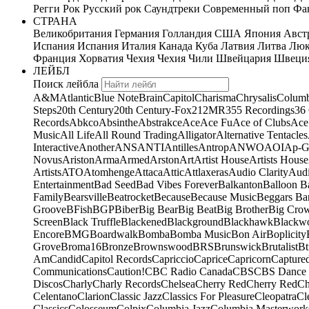
Регги
Рок
Русский рок
Саундтреки
Современный поп
Фан
СТРАНА
Великобритания
Германия
Голландия
США
Япония
Авст
Испания
Испания
Италия
Канада
Куба
Латвия
Литва
Люк
Франция
Хорватия
Чехия
Чехия
Чили
Швейцария
Швеци
ЛЕЙБЛ
Поиск лейбла
A&M
Atlantic
Blue Note
Brain
Capitol
Charisma
Chrysalis
Columb
Steps
20th Century
20th Century-Fox
21
2MR
355 Recordings
36
Records
Abkco
Absinthe
Abstrakce
Ace
Ace Fu
Ace of Clubs
Ace
Music
All Life
All Round Trading
Alligator
Alternative Tentacles
Interactive
Another
ANS
ANTI
Antilles
Antrop
ANWO
AOI
Ap-G
Novus
Ariston
Arma
Armed
Arston
Art
Artist House
Artists House
Artists
ATO
Atomhenge
Attaca
Attic
Attlaxeras
Audio Clarity
Audi
Entertainment
Bad Seed
Bad Vibes Forever
Balkanton
Balloon B
Family
Bearsville
Beatrocket
Because
Because Music
Beggars Ba
Groove
BFish
BGP
Biber
Big Bear
Big Beat
Big Brother
Big Cro
Screen
Black Truffle
Blackened
Blackground
Blackhawk
Blackw
Encore
BMG
Boardwalk
Bomba
Bomba Music
Bon Air
Boplicity
Grove
Broma16
Bronze
Brownswood
BRS
Brunswick
Brutalist
Bt
Am
Candid
Capitol Records
Capriccio
Caprice
Capricorn
Capture
Communications
Caution!
CBC Radio Canada
CBS
CBS Dance 
Discos
Charly
Charly Records
Chelsea
Cherry Red
Cherry Red
Ch
Celentano
Clarion
Classic Jazz
Classics For Pleasure
Cleopatra
Cl
Classics
Colosseum
Colpix
Columbia Jazz
Columbia Masterwork