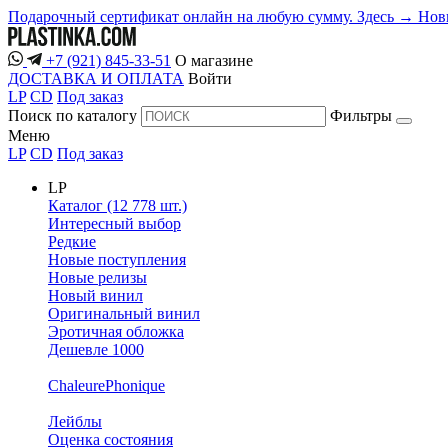
Подарочный сертификат онлайн на любую сумму. Здесь →
Нов
+7 (921) 845-33-51
О магазине
ДОСТАВКА И ОПЛАТА
Войти
LP
CD
Под заказ
Поиск по каталогу
Фильтры
Меню
LP
CD
Под заказ
LP
Каталог (12 778 шт.)
Интересный выбор
Редкие
Новые поступления
Новые релизы
Новый винил
Оригинальный винил
Эротичная обложка
Дешевле 1000
ChaleurePhonique
Лейблы
Оценка состояния