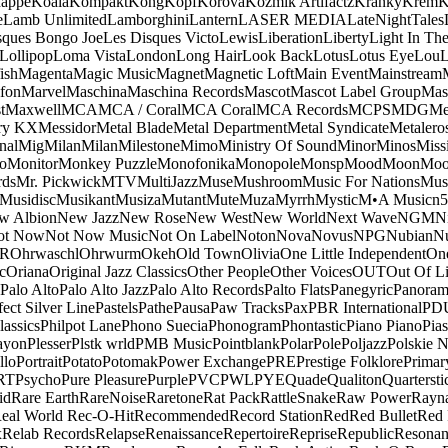
appe
Koala
Kompakt
Kong
Kopf
Korova
Kozmik Artifactz
Kranky
Krem
K
e
Lamb Unlimited
Lamborghini
Lantern
LASER MEDIA
LateNightTales
sques Bongo Joe
Les Disques Victo
Lewis
Liberation
Liberty
Light In The
Lollipop
Loma Vista
London
Long Hair
Look Back
Lotus
Lotus Eye
Lou
ish
Magenta
Magic Music
Magnet
Magnetic Loft
Main Event
Mainstream
fon
Marvel
Maschina
Maschina Records
Mascot
Mascot Label Group
Mas
t
Maxwell
MCA
MCA / Coral
MCA Coral
MCA Records
MCPS
MDG
Me
ry KX
Messidor
Metal Blade
Metal Department
Metal Syndicate
Metalero
nal
Mig
Milan
Milan
Milestone
Mimo
Ministry Of Sound
Minor
Minos
Miss
o
Monitor
Monkey Puzzle
Monofonika
Monopole
Monsp
Mood
Moon
Moo
ds
Mr. Pickwick
MTV
MultiJazz
Muse
Mushroom
Music For Nations
Musi
Musidisc
Musikant
Musiza
Mutant
Mute
Muza
Myrrh
Mystic
M•A Music
n
w Albion
New Jazz
New Rose
New West
New World
Next Wave
NGM
N
ot Now
Not Now Music
Not On Label
Noton
Nova
Novus
NPG
Nubian
Nu
R
Ohrwaschl
Ohrwurm
Okeh
Old Town
Olivia
One Little Independent
One
c
Oriana
Original Jazz Classics
Other People
Other Voices
OUT
Out Of L
Palo Alto
Palo Alto Jazz
Palo Alto Records
Palto Flats
Panegyric
Panora
fect Silver Line
Pastels
Pathe
Pausa
Paw Tracks
Pax
PBR International
PD
lassics
Philpot Lane
Phono Suecia
Phonogram
Phontastic
Piano Piano
Pias
ayon
Plesser
Plstk wrld
PMB Music
Pointblank
Polar
Pole
Poljazz
Polskie N
llo
Portrait
Potato
Potomak
Power Exchange
PRE
Prestige Folklore
Primar
RT
Psycho
Pure Pleasure
Purple
PVC
PWL
PYE
Quade
Qualiton
Quartersti
id
Rare Earth
RareNoise
Raretone
Rat Pack
RattleSnake
Raw Power
Rayn
eal World
Rec-O-Hit
Recommended
Record Station
Red
Red Bullet
Red 
x
Relab Records
Relapse
Renaissance
Repertoire
Reprise
Republic
Resonan