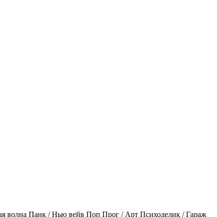
ая волна
Панк / Нью вейв
Поп
Прог / Арт
Психоделик / Гараж