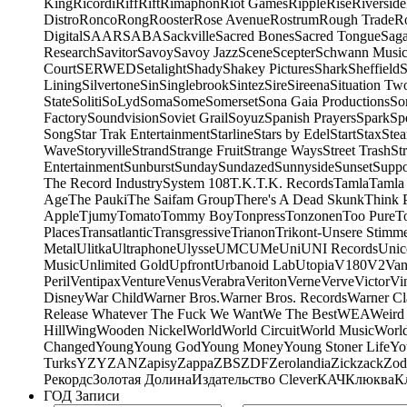
King
Ricordi
Riff
Rift
Rimaphon
Riot Games
Ripple
Rise
Riverside
Distro
Ronco
Rong
Rooster
Rose Avenue
Rostrum
Rough Trade
Ro
Digital
SAAR
SABA
Sackville
Sacred Bones
Sacred Tongue
Sag
Research
Savitor
Savoy
Savoy Jazz
Scene
Scepter
Schwann Music
Court
SERWED
Setalight
Shady
Shakey Pictures
Shark
Sheffield
S
Lining
Silvertone
Sin
Singlebrook
Sintez
Sire
Sireena
Situation Tw
State
Soliti
SoLyd
Soma
Some
Somerset
Sona Gaia Productions
So
Factory
Soundvision
Soviet Grail
Soyuz
Spanish Prayers
Spark
Sp
Song
Star Trak Entertainment
Starline
Stars by Edel
Start
Stax
Ste
Wave
Storyville
Strand
Strange Fruit
Strange Ways
Street Trash
St
Entertainment
Sunburst
Sunday
Sundazed
Sunnyside
Sunset
Suppo
The Record Industry
System 108
T.K.
T.K. Records
Tamla
Tamla
Age
The Pauki
The Saifam Group
There's A Dead Skunk
Think 
Apple
Tjumy
Tomato
Tommy Boy
Tonpress
Tonzonen
Too Pure
T
Places
Transatlantic
Transgressive
Trianon
Trikont-Unsere Stimm
Metal
Ulitka
Ultraphone
Ulysse
UMC
UMe
Uni
UNI Records
Unic
Music
Unlimited Gold
Upfront
Urbanoid Lab
Utopia
V180
V2
Van
Peril
Ventipax
Venture
Venus
Verabra
Veriton
Verne
Verve
Victor
Vi
Disney
War Child
Warner Bros.
Warner Bros. Records
Warner Cl
Release Whatever The Fuck We Want
We The Best
WEA
Weird
Hill
Wing
Wooden Nickel
World
World Circuit
World Music
World
Changed
Young
Young God
Young Money
Young Stoner Life
Yo
Turks
YZY
ZAN
Zapisy
Zappa
ZBS
ZDF
Zerolandia
Zickzack
Zod
Рекордс
Золотая Долина
Издательство Clever
КАЧ
Клюква
К
ГОД Записи