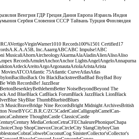
разилия
Венгрия
ГДР
Греция
Дания
Европа
Израиль
Индия
умыния
Сербия
Словения
СССР
Тайвань
Турция
Финляндия
e
RCA
Vertigo
Virgin
Warner
10
10 Records
100%
1501 Certified
17
ords
A.K.A.
A5B, Inc.
Aaarrg
ABC
ABC Impulse!
ABC
ni Musicali
Ahorn
Aircheology
Akarma
Ala
Aladin
Alien
Aliso
Aliso
mpex Records
Amulet
Anchor
Anchor Lights
Angel
Angelo
Annapurna
uktion
Ardeck
Areito
Argo
Argonauta
Ariola
Arista
Arista
 Movies
ATCO
Atlantic 75
Atlantic Curve
Atlas
Atlas
bylon
Bacillus
Back On Black
Backstreet
Bad
Bad Boy
Bad Boy
Be With Records
Be! Jazz
Bear
Berton
Beserkley
Bethlehem
Better Noise
Beyond
Beyond The
ack And Blue
Black Cat
Black Forum
Black Jazz
Black Lion
Black
lver
Blue Sky
Blue Thumb
Bluebird
Blues
ch Music
Brave
Bridge Nine Records
Bright Midnight Archives
British
tton Nose
BYG
C.B.R.
C/Z
C5
Cadet
Cain
Calligraph
Camel
Can-
anca
Cashmere Thoughts
Castle Classics
Castle
entury
Century Media
Cerkon
Cetra
CFE
ChaleurePhonique
Chapa
Choice
Chop Shop
Cinevox
Circa
Circle
City Slang
Cityboy
Clan
blestone
Cobra
Cobweb
Coconut
Cog Sinister
Collector's
Collector's
d
Concord Bicycle
Concord Jazz
Concorde
Congo