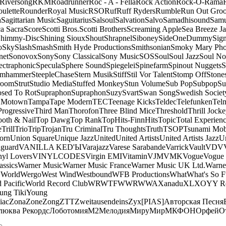
Riversong
RKM
Roadrunner
Roc - A - Fella
Rock Action
Rock-O-Rama
ulette
Rounder
Royal Music
RSO
Ruf
Ruff Ryders
Rumble
Run Out Gro
a
Sagittarian Music
Saguitarius
Salsoul
Salvation
Salvo
Samadhisound
Samu
a Sacra
Score
Scotti Bros.
Scotti Brothers
Screaming Apple
Sea Breeze J
himmy-Disc
Shining Sioux
Shout
Shrapnel
Siboney
SideOneDummy
Sign
o
Sky
Slash
Smash
Smith Hyde Productions
Smithsonian
Smoky Mary Ph
net
Sonovox
Sony
Sony Classical
Sony Music
SOS
Soul
Soul Jazz
Soul No
ectraphonic
Specula
Sphere Sound
Spiegelei
Spinefarm
Spinout Nuggets
S
amhammer
SteepleChase
Stern Musik
Stiff
Stil Vor Talent
Stomp Off
Stone
room
Strut
Studio Media
Stuffed Monkey
Stun Volume
Sub Pop
Subpop
Su
sed To Rot
Supraphon
Supraphon
Suzy
Svart
Swan Song
Swedish Society
 Motown
Tampa
Tape Modern
TEC
Teenage Kicks
Teldec
Telefunken
Tel
Progressive
Third Man
Thorofon
Three Blind Mice
Threshold
Thrill Jock
ooth & Nail
Top Dawg
Top Rank
TopHits-FinnHits
Topic
Total Experien
e
Trill
Trio
Trip
Trojan
Tru Criminal
Tru Thoughts
Truth
TSOP
Tsunami Mo
orn
Union Square
Unique Jazz
United
United Artists
United Artists Jazz
Un
guard
VANILLA KED'Ы
Varajazz
Varese Sarabande
Varrick
Vault
VDV
nyl Lovers
VINYLCODES
Virgin EMI
Vitamin
VJM
VMK
Vogue
Vogue 
assics
Warner Music
Warner Music France
Warner Music UK Ltd.
Warne
 World
Wergo
West Wind
Westbound
WFB Productions
What
What's So 
 Pacific
World Record Club
WRWTFWWR
WWA
Xanadu
XL
XO
Y
Y R
ung Tiki
Young
iac
Zona
Zone
Zong
ZTT
Zweitausendeins
Zyx
[PIAS]
Авторская Песня
люква Рекордс
Лоботомия
М2
Мелодия
МируМир
МКФОН
Орфей
О