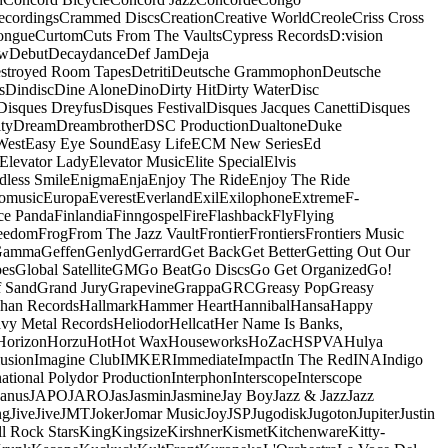
ecordings
Crammed Discs
Creation
Creative World
Creole
Criss Cross
ongue
Curtom
Cuts From The Vaults
Cypress Records
D:vision
ow
Debut
Decaydance
Def Jam
Deja
stroyed Room Tapes
Detriti
Deutsche Grammophon
Deutsche
s
Dindisc
Dine Alone
Dino
Dirty Hit
Dirty Water
Disc
Disques Dreyfus
Disques Festival
Disques Jacques Canetti
Disques
ty
Dream
Dreambrother
DSC Production
Dualtone
Duke
West
Easy Eye Sound
Easy Life
ECM New Series
Ed
Elevator Lady
Elevator Music
Elite Special
Elvis
dless Smile
Enigma
Enja
Enjoy The Ride
Enjoy The Ride
omusic
Europa
Everest
Everland
Exil
Exilophone
Extreme
F-
ce Panda
Finlandia
Finngospel
Fire
Flashback
Fly
Flying
eedom
Frog
From The Jazz Vault
Frontier
Frontiers
Frontiers Music
Gamma
Geffen
Genlyd
Gerrard
Get Back
Get Better
Getting Out Our
pes
Global Satellite
GM
Go Beat
Go Discs
Go Get Organized
Go!
f Sand
Grand Jury
Grapevine
Grappa
GRC
Greasy Pop
Greasy
han Records
Hallmark
Hammer Heart
Hannibal
Hansa
Happy
vy Metal Records
Heliodor
Hellcat
Her Name Is Banks,
Horizon
Horzu
Hot
Hot Wax
Houseworks
HoZac
HSPVA
Hulya
lusion
Imagine Club
IMKER
Immediate
Impact
In The Red
INA
Indigo
national Polydor Production
Interphon
Interscope
Interscope
Janus
JAPO
JARO
Jas
Jasmin
Jasmine
Jay Boy
Jazz & Jazz
Jazz
ng
Jive
Jive
JMT
Joker
Jomar Music
Joy
JSP
Jugodisk
Jugoton
Jupiter
Justin
ll Rock Stars
King
Kingsize
Kirshner
Kismet
Kitchenware
Kitty-