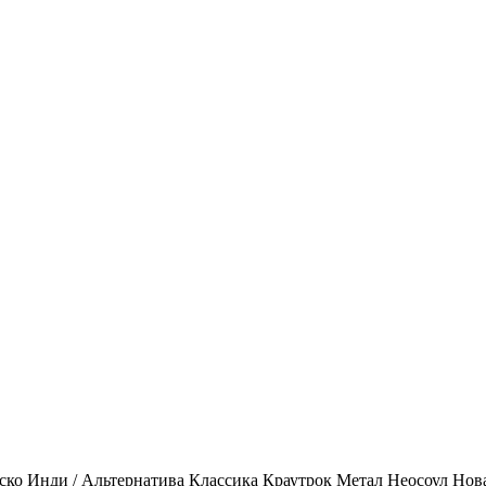
ско
Инди / Альтернатива
Классика
Краутрок
Метал
Неосоул
Нов