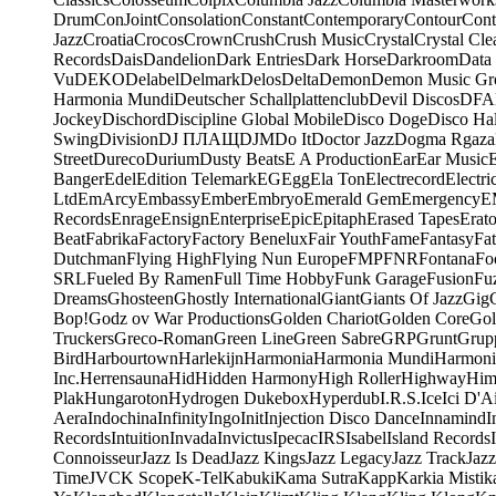
Drum
ConJoint
Consolation
Constant
Contemporary
Contour
Cont
Jazz
Croatia
Crocos
Crown
Crush
Crush Music
Crystal
Crystal Cle
Records
Dais
Dandelion
Dark Entries
Dark Horse
Darkroom
Data
Vu
DEKO
Delabel
Delmark
Delos
Delta
Demon
Demon Music Gr
Harmonia Mundi
Deutscher Schallplattenclub
Devil Discos
DFA
Jockey
Dischord
Discipline Global Mobile
Disco Doge
Disco Hal
Swing
Division
DJ ПЛАЩ
DJM
Do It
Doctor Jazz
Dogma Rgaza
Street
Dureco
Durium
Dusty Beats
E A Production
Ear
Ear Music
Banger
Edel
Edition Telemark
EG
Egg
Ela Ton
Electrecord
Electri
Ltd
EmArcy
Embassy
Ember
Embryo
Emerald Gem
Emergency
E
Records
Enrage
Ensign
Enterprise
Epic
Epitaph
Erased Tapes
Erat
Beat
Fabrika
Factory
Factory Benelux
Fair Youth
Fame
Fantasy
Fa
Dutchman
Flying High
Flying Nun Europe
FMP
FNR
Fontana
Fo
SRL
Fueled By Ramen
Full Time Hobby
Funk Garage
Fusion
Fu
Dreams
Ghosteen
Ghostly International
Giant
Giants Of Jazz
Gig
Bop!
Godz ov War Productions
Golden Chariot
Golden Core
Gol
Truckers
Greco-Roman
Green Line
Green Sabre
GRP
Grunt
Grupp
Bird
Harbourtown
Harlekijn
Harmonia
Harmonia Mundi
Harmoni
Inc.
Herrensauna
Hid
Hidden Harmony
High Roller
Highway
Him
Plak
Hungaroton
Hydrogen Dukebox
Hyperdub
I.R.S.
Ice
Ici D'Ai
Aera
Indochina
Infinity
Ingo
Init
Injection Disco Dance
Innamind
I
Records
Intuition
Invada
Invictus
Ipecac
IRS
Isabel
Island Records
Connoisseur
Jazz Is Dead
Jazz Kings
Jazz Legacy
Jazz Track
Jazz
Time
JVC
K Scope
K-Tel
Kabuki
Kama Sutra
Kapp
Karkia Mistik