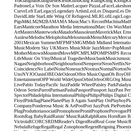
Yo
Klangbad
Klangstelle
Klein
Klimt
Kling Klang
Kling Klong
Kn
Padrone
La Voix De Son Maitre
Lacquer Pizza
LaFace
Lakeshor
Curve
Left Ear
Legacy
Legendary Artists
Leo
Les Disques
Les Di
David
Little Star
Little Wing Of Refugees
LMLR
Lofi
Logic
Logo
Pigs
M&L
M2
M2BA
MA
MA Music
Mac's Record
Machina
Madf
Ears
Manticore
Marathon Media International
Marc On Wax
Mari
Art
Masters
Masterworks
Matador
Mausoleum
Maverick
Max Erns
Auslese
Melodisc
Melophobia
Melosmusik
Memo
Mercury
Mercu
2001
Mexican Summer
MFP
MFS
MGM
Midi
Midland Internatio
Music
Modern Sky UK
Moers Music
Mole Jazz
Mom+Pop
Mond
Mother
Motown
Mounted
Move
MPC
MPL
MPO
MPS
MPS Recor
Life
Music On Vinyl
Musical Tragedies
Musicbank
Musicismusic
Nagast
Neighborhood
Neighbourhood
Nemperor
Neon
Netflix
Ne
Coincidence
No Label
Noise
Nonesuch
Nooirax
Normal
Norton
N
Uno
NYJO
Oasis
OBE
Ode
Odeon
Offen Music
Ogun
Oh Boy
OH
Entertainment
OPP World Wide
Opus
Orbis
Orfeo
ORG
Org Musi
Live
Pablo Today
Pacific Jazz
Paddle Wheel
Paisley Park
Paladyn
Odeon Series
Parrot
Partisan
Pasha
Passport
Passport Jazz
Past Per
Spector
Philadelphia International
Philips
Philips
Philips Digital C
Floyd
Pinkflag
Plane
Planet
Play It Again Sam
Play On
Playboy
Pl
Company
Ponderosa Music & Art
Pool
Pori Jazz
Pork Pie
Portobe
Plug
Produttoriassociati
Promophone
Pronit
Prophone
Provogue
P
Roots
Rag Baby
Raid
Raisin' Music
Rak
Ralph
Rams Horn
Rare B
Victrola
RCO
RCS
RDM
Reader's Digest
Real
Real Gone Music
R
Nebula
Refuge
Regal
Regal Zonophone
Regent
Reigning Phoeni