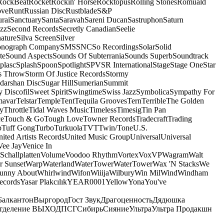
RockBeat
Rocket
Rockin' Horse
Rocktopus
Rolling Stones
Romuald
ove
Runt
Russian Disc
Rustblade
S&P
rai
Sanctuary
Santa
Saravah
Sareni Ducan
Sastruphon
Saturn
azz
Second Records
Secretly Canadian
Seelie
ature
Silva Screen
Silver
onograph Company
SMS
SNC
So Recordings
Solar
Solid
te
Sound Aspects
Sounds Of Subterrania
Sounds Superb
Soundtrack
plasc
Splash
Spoon
Spotlight
SPV
SR International
Stage
Stage One
Star
s Throw
Storm Of Justice Records
Stormy
darshan Disc
Sugar Hill
Sumerian
Summit
 Discofil
Sweet Spirit
Swingtime
Swiss Jazz
Symbolica
Sympathy For
mavar
Telstar
Temple
Tent
Tequila Grooves
Tern
Terrible
The Golden
ey
Throttle
Tidal Waves Music
Timeless
Timesig
Tin Pan
ce
Touch & Go
Tough Love
Towner Records
Tradecraft
Trading
b
Tuff Gong
Turbo
Turkuola
TVT
Twin/Tone
U.S.
ited Artists Records
United Music Group
Universal
Universal
Vee Jay
Venice In
Schallplatten
Volume
Voodoo Rhythm
Vortex
Vox
VP
Wagram
Walt
r Sunset
Warp
Waterland
WaterTower
WaterTower
Wax 'N Stacks
We
Funny About
Whirlwind
Wifon
Wiiija
Wilbury
Win Mil
Wind
Windham
ecords
Yasar Plakcılık
YEAR0001
Yellow
Yona
You've
Балкантон
Выргород
Гост Звук
Драгоценность
Дядюшка
тделение ВЫХОД
ПСГ
Сибирь
Сияние
Ультра
Ультра Продакшн