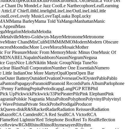
runk
Kscope
Kuckuck
KultFront
Kuroneko
L'Orchestra
La Voce Del
Le Chant Du Monde
Le Jazz Cool
Le Narthecophore
Leaf
Learning
 Attic
Lil' Chief
Lilith
Limelight
Line
Line/OutLine
Link
Little
Loud
Love
Lovely Music
LoveTap
Luaka Bop
Lucky
MAM
Mama Barley
Mama Told Ya
Mango
Manhattan
Manic
s Appeal
Mass
ga
Megafon
Melodia
Melodia
s
Metalville
Metro-Goldwyn-Mayer
Metronome
Metronome
ive
Mister Chand
MixCult
MJJ
MMi
MMO
Modern
Modern Obscure
ncrest
Moondisc
More Love
Moroz
Mosaic
Mother
c For Pleasure
Music From Memory
Music Minus One
Music Of
5MD
NABEL
Napalm
Nashboro
Nasoni
Negram
Negusa
ice Guys
Nice Life
Nikitin Music Group
Ninja Tune
No
clear Blast
Null Corporation
Number One Essentials
Numero
 Little Indian
One More Martyr
Opal
Open
Open Bar
ine
Outer Battery
Outsider
Ovation
Overseas
Owl
Oyster
Pablo
Pablo
ma
Panton
Papagayo
Paranoid
Paranoid Records
Paris Album
Parlophone
U
Penny Farthing
Pepita
Periodica
pgLang
PGP RTB
Phil
Pick Up
Pickwick
Pickwick/33
Pie
Pieater
Pilz
Pink Elephant
Pink
agrania
Polskie Nagrania Muza
Polton
Polyphon
Polyvinyl
Polyvinyl
y Wave
Prisma
Private Stock
Probe
Prodigal
Producer
ck
Queen-disk
R&S
Racket
Radar
Radiation Reissues
Radiation
a
Razor
RCA Camden
RCA Red Seal
RCA Victor
RCA
Flame
Red Lightnin'
Red Telephone Box
Reel To Real
Reflection
ce
Review
RGM
Rhino
Rhino
Rhymesayers
Rhythm