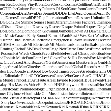
our Red
Cooking Vinyl
Coral
Core
Coskun
Cosmex
Cotillion
Craft
Craft R
ar
CTI
Cube
Culture Factory
Cultures Of Soul
Cuneiform
Curcio
Cursed T
 Corporation
Date
Dawn
DaySpring
DDD
De-Lite
Dead Oceans
Death R
oup
Demos
Denovali
DEP
Dep International
Deram
Desaster Unlimited
De
DGC
dh2
Die Stimme Seines Herrn
Different
Diggers Factory
Dimension
al
Discom
Discophon
Discovery
Discreet
Disque Pointu
Disques Dreyfus
Dol
Dominion
Domino
Don Giovanni
Dormouse
Down At Dawn
Drag Ci
Ear-Music
Earache
Early Sounds
Earmark
Earth
East / West
East West
East
c
Electric Bird
Electrola
Electronic Emergencies
Elektra Musician
Elevator
MI
EMI America
EMI Electrola
EMI-Manhattan
Emidisc
Emika
Empire
En
o
Ermitage
Escho
ESP-Disk
Estrus
Etage Noir
Eterna
EuroArts
Eurodisc
Eur
t Possum
Fat Wreck Chords
Favorit
Fellside
Festival Classique
Fiction
Fier
od
Foolish Music
Four
Four Leaf Clover
Fox & His Friends
Fox Music
Fr
zz Club
Fuzzed And Buzzed
FY
Gala
Gama
Gama Musikverlags GmbH
Gingerbread Man
Glitterbeat
Glitterhouse
Global
Global Records And Ta
den Hour
Gondwana
Good Boy
Good Time
Goodbye
Graduate
Grains O
o Editoriale Fabbri
GTO
Guerssen
Guess Who
Guest Star
Gull
H&L
Hais
a Mundi France
Hat Art
Haute Areal
Hayride Records
HBS
Heavenly
Hea
alaya
His Master's Voice
Hit Parade
HNE
Hollywood
Homestead
Hor Zu
lleurs
Iconic Promo
Ideologic Organ
Idiot
IGLOO
Illegal
Illegal Cinema
Il
nner City
Innervision
Inside Out Music
Instant
Intercord
International
Inter
Island Visual Arts
Isotopia
ITM
J
J&R
J&R Adventures
Jagjaguwar
Jakarta
-Story
Jazz4ever
Jazzland
Jazzpoint
Jazztone
JB
JCOA
JDC
Jet
Jeton
Jiaolo
a
Karussell
Kavardak
Ken
Kent
Keytone
Kid Katana
KIDina KORNER
Ki