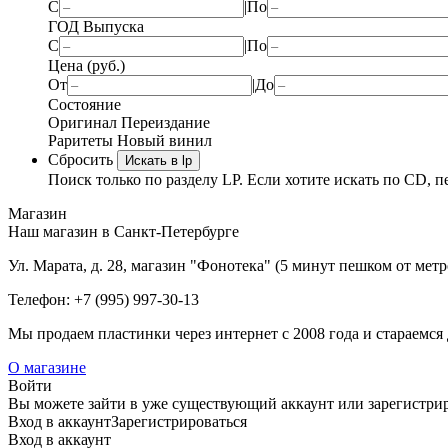
С
|
По
ГОД Выпуска
С
|
По
Цена (руб.)
От
|
До
Состояние
Оригинал
Переиздание
Раритеты
Новый винил
Сбросить
Искать в lp
Поиск только по разделу LP. Если хотите искать по CD, п
Магазин
Наш магазин в Санкт-Петербурге
Ул. Марата, д. 28, магазин "Фонотека" (5 минут пешком от мет
Телефон: +7 (995) 997-30-13
Мы продаем пластинки через интернет c 2008 года и стараемся 
О магазине
Войти
Вы можете зайти в уже существующий аккаунт или зарегистриро
Вход
в аккаунт
Зарегистрироваться
Вход
в аккаунт