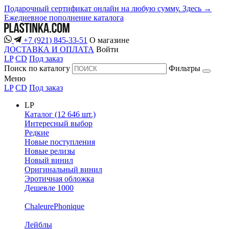
Подарочный сертификат онлайн на любую сумму. Здесь →
Ежедневное пополнение каталога
+7 (921) 845-33-51
О магазине
ДОСТАВКА И ОПЛАТА
Войти
LP
CD
Под заказ
Поиск по каталогу
Фильтры
Меню
LP
CD
Под заказ
LP
Каталог (12 646 шт.)
Интересный выбор
Редкие
Новые поступления
Новые релизы
Новый винил
Оригинальный винил
Эротичная обложка
Дешевле 1000
ChaleurePhonique
Лейблы