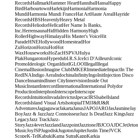
Records
Hallmark
Hammer Heart
Hannibal
Hansa
Happy
Bird
Harbourtown
Harlekijn
Harmonia
Harmonia
Mundi
Harmonia Mundi France
Hat Art
Haute Areal
Hayride
Records
HBS
Heavenly
Heavy Metal
Records
Heliodor
Hellcat
Her Name Is Banks,
Inc.
Herrensauna
Hid
Hidden Harmony
High
Roller
Highway
Himalaya
His Master's Voice
Hit
Parade
HNE
Hollywood
Homestead
Hor
Zu
Horizon
Horzu
Hot
Hot
Wax
Houseworks
HoZac
HSPVA
Hulya
Plak
Hungaroton
Hyperdub
I.R.S.
Ice
Ici D'Ailleurs
Iconic
Promo
Ideologic Organ
Idiot
IGLOO
Illegal
Illegal
Cinema
Illusion
Imagine Club
IMKER
Immediate
Impact
In The
Red
INA
Indigo Aera
Indochina
Infinity
Ingo
Init
Injection Disco
Dance
Innamind
Inner City
Innervision
Inside Out
Music
Instant
Intercord
International
International Polydor
Production
Interphon
Interscope
Interscope
Records
Intuition
Invada
Invictus
Ipecac
IRS
Isabel
Island
Records
Island Visual Arts
Isotopia
ITM
J
J&R
J&R
Adventures
Jagjaguwar
Jakarta
Janus
JAPO
JARO
Jas
Jasmine
Jay
Boy
Jazz & Jazz
Jazz Connoisseur
Jazz Is Dead
Jazz Kings
Jazz
Legacy
Jazz Track
Jazz-
Story
Jazz4ever
Jazzland
Jazzpoint
Jazztone
JB
JCOA
JDC
Jet
Jeton
Music
Joy
JSP
Jugodisk
Jugoton
Jupiter
Justin Time
JVC
K
Scope
K-Tel
Kabuki
Kama Sutra
Kapp
Karkia