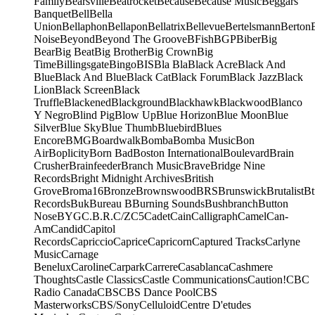
Family
Bearsville
Beatrocket
Because
Because Music
Beggars
Banquet
Bell
Bella
Union
Bellaphon
Bellapon
Bellatrix
Bellevue
Bertelsmann
Berton
Noise
Beyond
Beyond The Groove
BFish
BGP
Biber
Big
Bear
Big Beat
Big Brother
Big Crown
Big
Time
Billingsgate
Bingo
BIS
Bla Bla
Black Acre
Black And
Blue
Black And Blue
Black Cat
Black Forum
Black Jazz
Black
Lion
Black Screen
Black
Truffle
Blackened
Blackground
Blackhawk
Blackwood
Blanco
Y Negro
Blind Pig
Blow Up
Blue Horizon
Blue Moon
Blue
Silver
Blue Sky
Blue Thumb
Bluebird
Blues
Encore
BMG
Boardwalk
Bomba
Bomba Music
Bon
Air
Boplicity
Born Bad
Boston International
Boulevard
Brain
Crusher
Brainfeeder
Branch Music
Brave
Bridge Nine
Records
Bright Midnight Archives
British
Grove
Broma16
Bronze
Brownswood
BRS
Brunswick
Brutalist
Bt
Records
Buk
Bureau B
Burning Sounds
Bushbranch
Button
Nose
BYG
C.B.R.
C/Z
C5
Cadet
Cain
Calligraph
Camel
Can-
Am
Candid
Capitol
Records
Capriccio
Caprice
Capricorn
Captured Tracks
Carlyne
Music
Carnage
Benelux
Caroline
Carpark
Carrere
Casablanca
Cashmere
Thoughts
Castle Classics
Castle Communications
Caution!
CBC
Radio Canada
CBS
CBS Dance Pool
CBS
Masterworks
CBS/Sony
Celluloid
Centre D'etudes