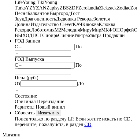
Life
Young Tiki
Young
Turks
YZY
ZAN
Zapisy
ZBS
ZDF
Zerolandia
Zickzack
Zodiac
Zo
Песня
Балкантон
Выргород
Гост
Звук
Драгоценность
Дядюшка Рекордс
Золотая
Долина
Издательство Clever
КАЧ
Клюква
Клюква
Рекордс
Лоботомия
М2
Мелодия
МируМир
МКФОН
Орфей
О
ВЫХОД
ПСГ
Сибирь
Сияние
Ультра
Ультра Продакшн
ГОД Записи
С
|
По
ГОД Выпуска
С
|
По
Цена (руб.)
От
|
До
Состояние
Оригинал
Переиздание
Раритеты
Новый винил
Сбросить
Искать в lp
Поиск только по разделу LP. Если хотите искать по CD,
перейдите, пожалуйста, в раздел
CD
.
Магазин