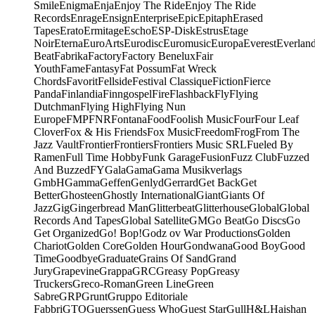
Smile
Enigma
Enja
Enjoy The Ride
Enjoy The Ride
Records
Enrage
Ensign
Enterprise
Epic
Epitaph
Erased
Tapes
Erato
Ermitage
Escho
ESP-Disk
Estrus
Etage
Noir
Eterna
EuroArts
Eurodisc
Euromusic
Europa
Everest
Everlan
Beat
Fabrika
Factory
Factory Benelux
Fair
Youth
Fame
Fantasy
Fat Possum
Fat Wreck
Chords
Favorit
Fellside
Festival Classique
Fiction
Fierce
Panda
Finlandia
Finngospel
Fire
Flashback
Fly
Flying
Dutchman
Flying High
Flying Nun
Europe
FMP
FNR
Fontana
Food
Foolish Music
Four
Four Leaf
Clover
Fox & His Friends
Fox Music
Freedom
Frog
From The
Jazz Vault
Frontier
Frontiers
Frontiers Music SRL
Fueled By
Ramen
Full Time Hobby
Funk Garage
Fusion
Fuzz Club
Fuzzed
And Buzzed
FY
Gala
Gama
Gama Musikverlags
GmbH
Gamma
Geffen
Genlyd
Gerrard
Get Back
Get
Better
Ghosteen
Ghostly International
Giant
Giants Of
Jazz
Gig
Gingerbread Man
Glitterbeat
Glitterhouse
Global
Global
Records And Tapes
Global Satellite
GM
Go Beat
Go Discs
Go
Get Organized
Go! Bop!
Godz ov War Productions
Golden
Chariot
Golden Core
Golden Hour
Gondwana
Good Boy
Good
Time
Goodbye
Graduate
Grains Of Sand
Grand
Jury
Grapevine
Grappa
GRC
Greasy Pop
Greasy
Truckers
Greco-Roman
Green Line
Green
Sabre
GRP
Grunt
Gruppo Editoriale
Fabbri
GTO
Guerssen
Guess Who
Guest Star
Gull
H&L
Haishan