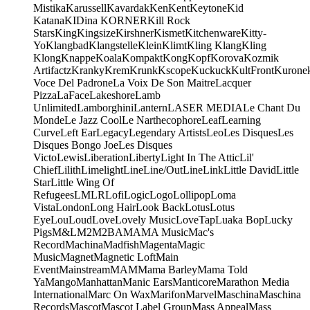
Mistika
Karussell
Kavardak
Ken
Kent
Keytone
Kid
Katana
KIDina KORNER
Kill Rock
Stars
King
Kingsize
Kirshner
Kismet
Kitchenware
Kitty-
Yo
Klangbad
Klangstelle
Klein
Klimt
Kling Klang
Kling
Klong
Knappe
Koala
Kompakt
Kong
Kopf
Korova
Kozmik
Artifactz
Kranky
Krem
Krunk
Kscope
Kuckuck
KultFront
Kurone
Voce Del Padrone
La Voix De Son Maitre
Lacquer
Pizza
LaFace
Lakeshore
Lamb
Unlimited
Lamborghini
Lantern
LASER MEDIA
Le Chant Du
Monde
Le Jazz Cool
Le Narthecophore
Leaf
Learning
Curve
Left Ear
Legacy
Legendary Artists
Leo
Les Disques
Les
Disques Bongo Joe
Les Disques
Victo
Lewis
Liberation
Liberty
Light In The Attic
Lil'
Chief
Lilith
Limelight
Line
Line/OutLine
Link
Little David
Little
Star
Little Wing Of
Refugees
LMLR
Lofi
Logic
Logo
Lollipop
Loma
Vista
London
Long Hair
Look Back
Lotus
Lotus
Eye
Lou
Loud
Love
Lovely Music
LoveTap
Luaka Bop
Lucky
Pigs
M&L
M2
M2BA
MA
MA Music
Mac's
Record
Machina
Madfish
Magenta
Magic
Music
Magnet
Magnetic Loft
Main
Event
Mainstream
MAM
Mama Barley
Mama Told
Ya
Mango
Manhattan
Manic Ears
Manticore
Marathon Media
International
Marc On Wax
Marifon
Marvel
Maschina
Maschina
Records
Mascot
Mascot Label Group
Mass Appeal
Mass