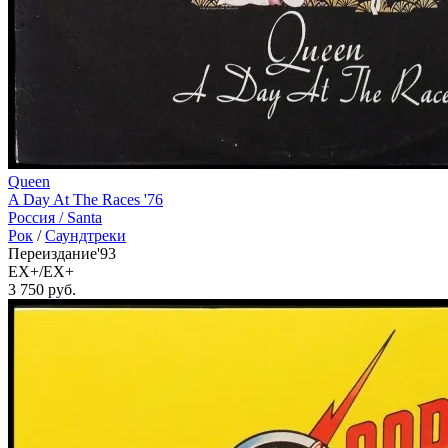
Queen
A Day At The Races '76
Россия /
Santa
Рок
/
Саундтреки
Переиздание'93
EX+/EX+
3 750
руб.