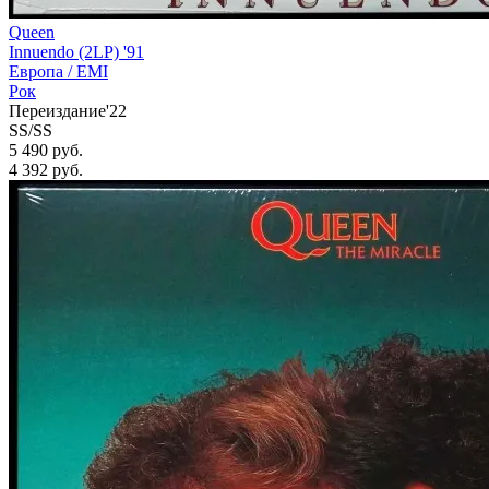
Queen
Innuendo (2LP) '91
Европа /
EMI
Рок
Переиздание'22
SS/SS
5 490 руб.
4 392
руб.