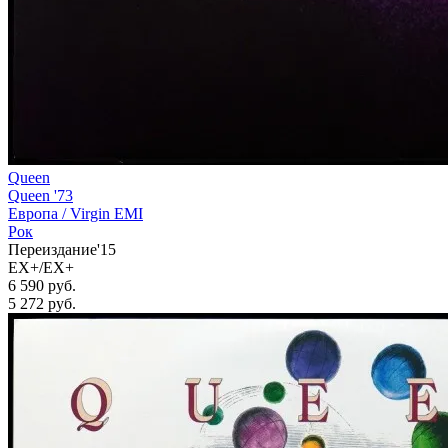
Queen
Queen '73
Европа /
Virgin EMI
Рок
Переиздание'15
EX+/EX+
6 590 руб.
5 272
руб.