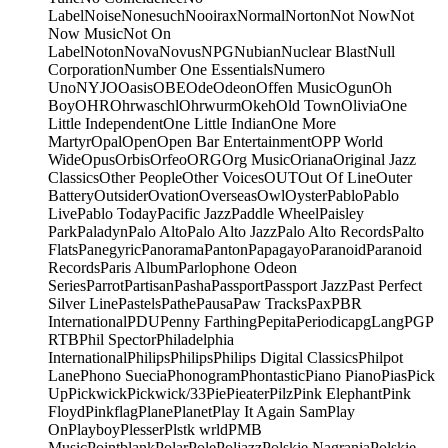
Label
Noise
Nonesuch
Nooirax
Normal
Norton
Not Now
Not
Now Music
Not On
Label
Noton
Nova
Novus
NPG
Nubian
Nuclear Blast
Null
Corporation
Number One Essentials
Numero
Uno
NYJO
Oasis
OBE
Ode
Odeon
Offen Music
Ogun
Oh
Boy
OHR
Ohrwaschl
Ohrwurm
Okeh
Old Town
Olivia
One
Little Independent
One Little Indian
One More
Martyr
Opal
Open
Open Bar Entertainment
OPP World
Wide
Opus
Orbis
Orfeo
ORG
Org Music
Oriana
Original Jazz
Classics
Other People
Other Voices
OUT
Out Of Line
Outer
Battery
Outsider
Ovation
Overseas
Owl
Oyster
Pablo
Pablo
Live
Pablo Today
Pacific Jazz
Paddle Wheel
Paisley
Park
Paladyn
Palo Alto
Palo Alto Jazz
Palo Alto Records
Palto
Flats
Panegyric
Panorama
Panton
Papagayo
Paranoid
Paranoid
Records
Paris Album
Parlophone Odeon
Series
Parrot
Partisan
Pasha
Passport
Passport Jazz
Past Perfect
Silver Line
Pastels
Pathe
Pausa
Paw Tracks
Pax
PBR
International
PDU
Penny Farthing
Pepita
Periodica
pgLang
PGP
RTB
Phil Spector
Philadelphia
International
Philips
Philips
Philips Digital Classics
Philpot
Lane
Phono Suecia
Phonogram
Phontastic
Piano Piano
Pias
Pick
Up
Pickwick
Pickwick/33
Pie
Pieater
Pilz
Pink Elephant
Pink
Floyd
Pinkflag
Plane
Planet
Play It Again Sam
Play
On
Playboy
Plesser
Plstk wrld
PMB
Music
Pointblank
Polar
Pole
Poljazz
Polskie Nagrania
Polskie