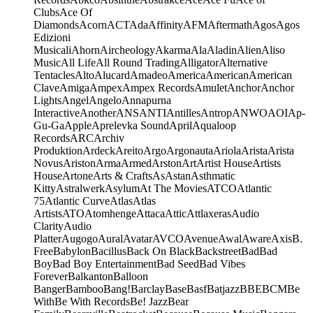
Clubs
Ace Of
Diamonds
Acorn
ACT
Ada
Affinity
AFM
Aftermath
Agos
Agos
Edizioni
Musicali
Ahorn
Aircheology
Akarma
Ala
Aladin
Alien
Aliso
Music
All Life
All Round Trading
Alligator
Alternative
Tentacles
Alto
Alucard
Amadeo
America
American
American
Clave
Amiga
Ampex
Ampex Records
Amulet
Anchor
Anchor
Lights
Angel
Angelo
Annapurna
Interactive
Another
ANS
ANTI
Antilles
Antrop
ANWO
AOI
Ap-
Gu-Ga
Apple
Aprelevka Sound
April
Aqualoop
Records
ARC
Archiv
Produktion
Ardeck
Areito
Argo
Argonauta
Ariola
Arista
Arista
Novus
Ariston
Arma
Armed
Arston
Art
Artist House
Artists
House
Artone
Arts & Crafts
As
Astan
Asthmatic
Kitty
Astralwerk
Asylum
At The Movies
ATCO
Atlantic
75
Atlantic Curve
Atlas
Atlas
Artists
ATO
Atomhenge
Attaca
Attic
Attlaxeras
Audio
Clarity
Audio
Platter
Augogo
Aural
Avatar
AVCO
Avenue
Awal
Aware
Axis
B.
Free
Babylon
Bacillus
Back On Black
Backstreet
Bad
Bad
Boy
Bad Boy Entertainment
Bad Seed
Bad Vibes
Forever
Balkanton
Balloon
Banger
Bamboo
Bang!
Barclay
Base
Basf
Batjazz
BBE
BCM
Be
With
Be With Records
Be! Jazz
Bear