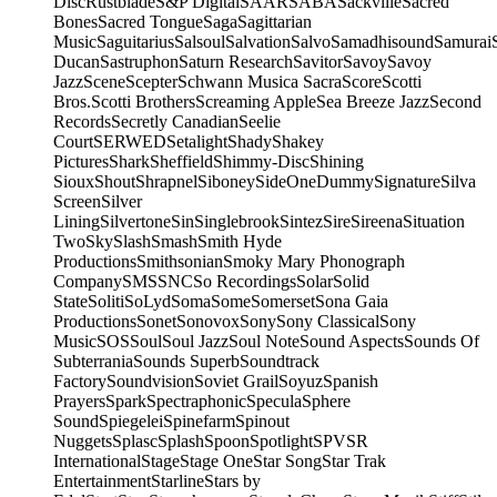
Disc
Rustblade
S&P Digital
SAAR
SABA
Sackville
Sacred
Bones
Sacred Tongue
Saga
Sagittarian
Music
Saguitarius
Salsoul
Salvation
Salvo
Samadhisound
Samurai
Ducan
Sastruphon
Saturn Research
Savitor
Savoy
Savoy
Jazz
Scene
Scepter
Schwann Musica Sacra
Score
Scotti
Bros.
Scotti Brothers
Screaming Apple
Sea Breeze Jazz
Second
Records
Secretly Canadian
Seelie
Court
SERWED
Setalight
Shady
Shakey
Pictures
Shark
Sheffield
Shimmy-Disc
Shining
Sioux
Shout
Shrapnel
Siboney
SideOneDummy
Signature
Silva
Screen
Silver
Lining
Silvertone
Sin
Singlebrook
Sintez
Sire
Sireena
Situation
Two
Sky
Slash
Smash
Smith Hyde
Productions
Smithsonian
Smoky Mary Phonograph
Company
SMS
SNC
So Recordings
Solar
Solid
State
Soliti
SoLyd
Soma
Some
Somerset
Sona Gaia
Productions
Sonet
Sonovox
Sony
Sony Classical
Sony
Music
SOS
Soul
Soul Jazz
Soul Note
Sound Aspects
Sounds Of
Subterrania
Sounds Superb
Soundtrack
Factory
Soundvision
Soviet Grail
Soyuz
Spanish
Prayers
Spark
Spectraphonic
Specula
Sphere
Sound
Spiegelei
Spinefarm
Spinout
Nuggets
Splasc
Splash
Spoon
Spotlight
SPV
SR
International
Stage
Stage One
Star Song
Star Trak
Entertainment
Starline
Stars by