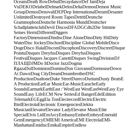
Oceans
Death Row
Debut
Decaydance
Def Jam
Deja
Vu
DEKO
Delabel
Delmark
Delos
Delta
Demon
Demon Music
Group
Demos
Denovali
DEP
Dep International
Deram
Desaster
Unlimited
Destroyed Room Tapes
Detriti
Deutsche
Grammophon
Deutsche Harmonia Mundi
Deutscher
Schallplattenclub
Devil Discos
DFA
DGC
dh2
Die Stimme
Seines Herrn
Different
Diggers
Factory
Dimensions
Dindisc
Dine Alone
Dino
Dirty Hit
Dirty
Water
Disc Jockey
Dischord
Discipline Global Mobile
Disco
Doge
Disco Halal
Discom
Discophon
Discovery
Discreet
Disque
Pointu
Disques Dreyfus
Disques Dreyfus
Disques
Festival
Disques Jacques Canetti
Disques Swing
Division
DJ
ПЛАЩ
DJM
Do It
Doctor Jazz
Dogma
Rgaza
Dol
Dominion
Domino
Don Giovanni
Dormouse
Down
At Dawn
Drag City
Dream
Dreambrother
DSC
Production
Dualtone
Duke Street
Dureco
Durium
Dusty Beats
E
A Production
Ear
Ear Music
Ear-Music
Earache
Early
Sounds
Earmark
Earth
East / West
East West
EastWest
Easy Eye
Sound
Easy Life
ECM New Series
Ed Banger
Edel
Edition
Telemark
EG
Egg
Ela Ton
Electrecord
Electric
Electric
Bird
Electrola
Electronic Emergencies
Elektra
Musician
Elevator
Elevator Lady
Elevator Music
Elite
Special
Elvis Ltd
EmArcy
Embassy
Ember
Embryo
Emerald
Gem
Emergency
EMI
EMI America
EMI Electrola
EMI-
Manhattan
Emidisc
Emika
Empire
Endless