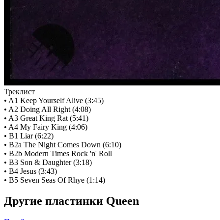
Треклист
• A1 Keep Yourself Alive (3:45)
• A2 Doing All Right (4:08)
• A3 Great King Rat (5:41)
• A4 My Fairy King (4:06)
• B1 Liar (6:22)
• B2a The Night Comes Down (6:10)
• B2b Modern Times Rock 'n' Roll
• B3 Son & Daughter (3:18)
• B4 Jesus (3:43)
• B5 Seven Seas Of Rhye (1:14)
Другие пластинки Queen