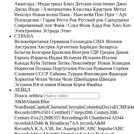
Авангард / Индастриал
Блюз
Детские пластинки
Джаз
Диско
Инди / Альтернатива
Классика
Краутрок
Метал
Неосоул
Новая волна
Панк / Нью вейв
Поп
Прог / Арт
Психоделик / Гараж
Регги
Рок
Русский рок
Саундтреки
Современный поп
Фанк / Соул
Фолк
Хард Рок
Хип-Хоп
Электроника
Эстрада
Этно
СТРАНА
Великобритания
Германия
Голландия
США
Япония
Австралия
Австрия
Аргентина
Барбадос
Беларусь
Бельгия
Болгария
Бразилия
Венгрия
ГДР
Греция
Дания
Европа
Израиль
Индия
Испания
Испания
Италия
Канада
Куба
Латвия
Литва
Люксембург
Новая Зеландия
Норвегия
Польша
Португалия
Россия
Румыния
Сербия
Словения
СССР
Тайвань
Турция
Финляндия
Франция
Хорватия
Чехия
Чехия
Чили
Швейцария
Швеция
Эстония
Югославия
Южная Корея
Ямайка
ЛЕЙБЛ
Поиск лейбла
A&M
Atlantic
Blue
Note
Brain
Capitol
Charisma
Chrysalis
Columbia
Decca
ECM
Elek
Records
100%
1501 Certified
17 Steps
20th Century
20th
Century-Fox
21
2MR
355 Recordings
36 Chambers
4 AD
44
records
4AD
4th & Broadway
7A
A records
A&M
Records
A.K.A.
A5B, Inc.
Aaarrg
ABC
ABC Impulse!
ABC
Records
Abkco
Absinthe
Abstrakce
Ace
Ace Fu
Ace of