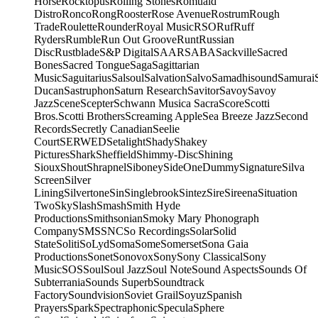
Horse
Rocktopus
Rolling Stones
Romuald
Distro
Ronco
Rong
Rooster
Rose Avenue
Rostrum
Rough
Trade
Roulette
Rounder
Royal Music
RSO
Ruf
Ruff
Ryders
Rumble
Run Out Groove
Runt
Russian
Disc
Rustblade
S&P Digital
SAAR
SABA
Sackville
Sacred
Bones
Sacred Tongue
Saga
Sagittarian
Music
Saguitarius
Salsoul
Salvation
Salvo
Samadhisound
Samurai
Ducan
Sastruphon
Saturn Research
Savitor
Savoy
Savoy
Jazz
Scene
Scepter
Schwann Musica Sacra
Score
Scotti
Bros.
Scotti Brothers
Screaming Apple
Sea Breeze Jazz
Second
Records
Secretly Canadian
Seelie
Court
SERWED
Setalight
Shady
Shakey
Pictures
Shark
Sheffield
Shimmy-Disc
Shining
Sioux
Shout
Shrapnel
Siboney
SideOneDummy
Signature
Silva
Screen
Silver
Lining
Silvertone
Sin
Singlebrook
Sintez
Sire
Sireena
Situation
Two
Sky
Slash
Smash
Smith Hyde
Productions
Smithsonian
Smoky Mary Phonograph
Company
SMS
SNC
So Recordings
Solar
Solid
State
Soliti
SoLyd
Soma
Some
Somerset
Sona Gaia
Productions
Sonet
Sonovox
Sony
Sony Classical
Sony
Music
SOS
Soul
Soul Jazz
Soul Note
Sound Aspects
Sounds Of
Subterrania
Sounds Superb
Soundtrack
Factory
Soundvision
Soviet Grail
Soyuz
Spanish
Prayers
Spark
Spectraphonic
Specula
Sphere