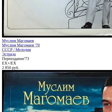
Муслим Магомаев
Муслим Магомаев '70
СССР /
Мелодия
Эстрада
Переиздание'73
EX+/EX
2 850
руб.