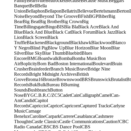
Family
Bearsville
Beatrocket
Because
Because Music
Beggars
Banquet
Bell
Bella
Union
Bellaphon
Bellapon
Bellatrix
Bellevue
Bertelsmann
Berton
Noise
Beyond
Beyond The Groove
BFish
BGP
Biber
Big
Bear
Big Beat
Big Brother
Big Crown
Big
Time
Billingsgate
Bingo
BIS
Bla Bla
Black Acre
Black And
Blue
Black And Blue
Black Cat
Black Forum
Black Jazz
Black
Lion
Black Screen
Black
Truffle
Blackened
Blackground
Blackhawk
Blackwood
Blanco
Y Negro
Blind Pig
Blow Up
Blue Horizon
Blue Moon
Blue
Silver
Blue Sky
Blue Thumb
Bluebird
Blues
Encore
BMG
Boardwalk
Bomba
Bomba Music
Bon
Air
Boplicity
Born Bad
Boston International
Boulevard
Brain
Crusher
Brainfeeder
Branch Music
Brave
Bridge Nine
Records
Bright Midnight Archives
British
Grove
Broma16
Bronze
Brownswood
BRS
Brunswick
Brutalist
Bt
Records
Buk
Bulk
Bureau B
Burning
Sounds
Bushbranch
Button
Nose
BYG
C.B.R.
C/Z
C5
Cadet
Cain
Calligraph
Camel
Can-
Am
Candid
Capitol
Records
Capriccio
Caprice
Capricorn
Captured Tracks
Carlyne
Music
Carnage
Benelux
Caroline
Carpark
Carrere
Casablanca
Cashmere
Thoughts
Castle Classics
Castle Communications
Caution!
CBC
Radio Canada
CBS
CBS Dance Pool
CBS