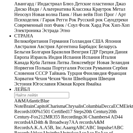
Авангард / Индастриал
Блюз
Детские пластинки
Джаз
Диско
Инди / Альтернатива
Классика
Краутрок
Метал
Неосоул
Новая волна
Панк / Нью вейв
Поп
Прог / Арт
Психоделик / Гараж
Регги
Рок
Русский рок
Саундтреки
Современный поп
Фанк / Соул
Фолк
Хард Рок
Хип-Хоп
Электроника
Эстрада
Этно
СТРАНА
Великобритания
Германия
Голландия
США
Япония
Австралия
Австрия
Аргентина
Барбадос
Беларусь
Бельгия
Болгария
Бразилия
Венгрия
ГДР
Греция
Дания
Европа
Израиль
Индия
Испания
Испания
Италия
Канада
Куба
Латвия
Литва
Люксембург
Новая Зеландия
Норвегия
Польша
Португалия
Россия
Румыния
Сербия
Словения
СССР
Тайвань
Турция
Финляндия
Франция
Хорватия
Чехия
Чехия
Чили
Швейцария
Швеция
Эстония
Югославия
Южная Корея
Ямайка
ЛЕЙБЛ
A&M
Atlantic
Blue
Note
Brain
Capitol
Charisma
Chrysalis
Columbia
Decca
ECM
Elek
Records
100%
1501 Certified
17 Steps
20th Century
20th
Century-Fox
21
2MR
355 Recordings
36 Chambers
4 AD
44
records
4AD
4th & Broadway
7A
A records
A&M
Records
A.K.A.
A5B, Inc.
Aaarrg
ABC
ABC Impulse!
ABC
Records
Abkco
Absinthe
Abstrakce
Ace
Ace Fu
Ace of