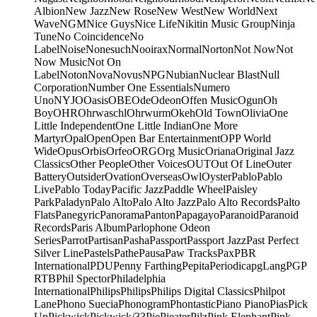
Albion
New Jazz
New Rose
New West
New World
Next
Wave
NGM
Nice Guys
Nice Life
Nikitin Music Group
Ninja
Tune
No Coincidence
No
Label
Noise
Nonesuch
Nooirax
Normal
Norton
Not Now
Not
Now Music
Not On
Label
Noton
Nova
Novus
NPG
Nubian
Nuclear Blast
Null
Corporation
Number One Essentials
Numero
Uno
NYJO
Oasis
OBE
Ode
Odeon
Offen Music
Ogun
Oh
Boy
OHR
Ohrwaschl
Ohrwurm
Okeh
Old Town
Olivia
One
Little Independent
One Little Indian
One More
Martyr
Opal
Open
Open Bar Entertainment
OPP World
Wide
Opus
Orbis
Orfeo
ORG
Org Music
Oriana
Original Jazz
Classics
Other People
Other Voices
OUT
Out Of Line
Outer
Battery
Outsider
Ovation
Overseas
Owl
Oyster
Pablo
Pablo
Live
Pablo Today
Pacific Jazz
Paddle Wheel
Paisley
Park
Paladyn
Palo Alto
Palo Alto Jazz
Palo Alto Records
Palto
Flats
Panegyric
Panorama
Panton
Papagayo
Paranoid
Paranoid
Records
Paris Album
Parlophone Odeon
Series
Parrot
Partisan
Pasha
Passport
Passport Jazz
Past Perfect
Silver Line
Pastels
Pathe
Pausa
Paw Tracks
Pax
PBR
International
PDU
Penny Farthing
Pepita
Periodica
pgLang
PGP
RTB
Phil Spector
Philadelphia
International
Philips
Philips
Philips Digital Classics
Philpot
Lane
Phono Suecia
Phonogram
Phontastic
Piano Piano
Pias
Pick
Up
Pickwick
Pickwick/33
Pie
Pieater
Pilz
Pink Elephant
Pink