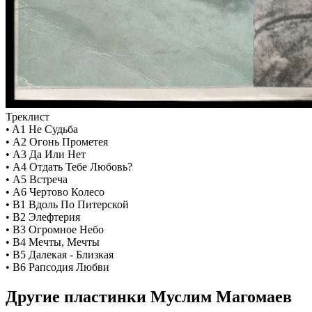
Треклист
• A1 Не Судьба
• A2 Огонь Прометея
• A3 Да Или Нет
• A4 Отдать Тебе Любовь?
• A5 Встреча
• A6 Чертово Колесо
• B1 Вдоль По Питерской
• B2 Элефтерия
• B3 Огромное Небо
• B4 Мечты, Мечты
• B5 Далекая - Близкая
• B6 Рапсодия Любви
Другие пластинки Муслим Магомаев