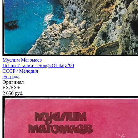
Муслим Магомаев
Песни Италии = Songs Of Italy '90
СССР /
Мелодия
Эстрада
Оригинал
EX/EX+
2 650
руб.