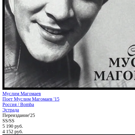
Муслим Магомаев
Поет Муслим Магомаев '15
Россия /
Bomba
Эстрада
Переиздание'25
SS/SS
5 190 руб.
4 152
руб.