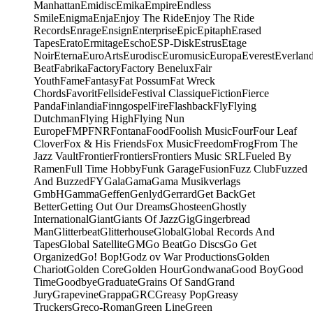
Manhattan
Emidisc
Emika
Empire
Endless
Smile
Enigma
Enja
Enjoy The Ride
Enjoy The Ride
Records
Enrage
Ensign
Enterprise
Epic
Epitaph
Erased
Tapes
Erato
Ermitage
Escho
ESP-Disk
Estrus
Etage
Noir
Eterna
EuroArts
Eurodisc
Euromusic
Europa
Everest
Everlan
Beat
Fabrika
Factory
Factory Benelux
Fair
Youth
Fame
Fantasy
Fat Possum
Fat Wreck
Chords
Favorit
Fellside
Festival Classique
Fiction
Fierce
Panda
Finlandia
Finngospel
Fire
Flashback
Fly
Flying
Dutchman
Flying High
Flying Nun
Europe
FMP
FNR
Fontana
Food
Foolish Music
Four
Four Leaf
Clover
Fox & His Friends
Fox Music
Freedom
Frog
From The
Jazz Vault
Frontier
Frontiers
Frontiers Music SRL
Fueled By
Ramen
Full Time Hobby
Funk Garage
Fusion
Fuzz Club
Fuzzed
And Buzzed
FY
Gala
Gama
Gama Musikverlags
GmbH
Gamma
Geffen
Genlyd
Gerrard
Get Back
Get
Better
Getting Out Our Dreams
Ghosteen
Ghostly
International
Giant
Giants Of Jazz
Gig
Gingerbread
Man
Glitterbeat
Glitterhouse
Global
Global Records And
Tapes
Global Satellite
GM
Go Beat
Go Discs
Go Get
Organized
Go! Bop!
Godz ov War Productions
Golden
Chariot
Golden Core
Golden Hour
Gondwana
Good Boy
Good
Time
Goodbye
Graduate
Grains Of Sand
Grand
Jury
Grapevine
Grappa
GRC
Greasy Pop
Greasy
Truckers
Greco-Roman
Green Line
Green