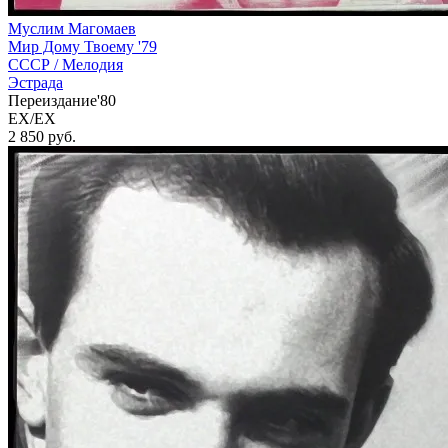
Муслим Магомаев
Мир Дому Твоему '79
СССР /
Мелодия
Эстрада
Переиздание'80
EX/EX
2 850
руб.