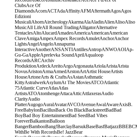
Clubs
Ace Of
Diamonds
Acorn
ACT
Ada
Affinity
AFM
Aftermath
Agos
Agos
Edizioni
Musicali
Ahorn
Aircheology
Akarma
Ala
Aladin
Alien
Aliso
Aliso
Music
All Life
All Round Trading
Alligator
Alternative
Tentacles
Alto
Alucard
Amadeo
America
American
American
Clave
Amiga
Ampex
Ampex Records
Amulet
Anchor
Anchor
Lights
Angel
Angelo
Annapurna
Interactive
Another
ANS
ANTI
Antilles
Antrop
ANWO
AOI
Ap-
Gu-Ga
Apple
Aprelevka Sound
April
Aqualoop
Records
ARC
Archiv
Produktion
Ardeck
Areito
Argo
Argonauta
Ariola
Arista
Arista
Novus
Ariston
Arma
Armed
Arston
Art
Artist House
Artists
House
Artone
Arts & Crafts
As
Astan
Asthmatic
Kitty
Astralwerk
Asylum
At The Movies
ATCO
Atlantic
75
Atlantic Curve
Atlas
Atlas
Artists
ATO
Atomhenge
Attaca
Attic
Attlaxeras
Audio
Clarity
Audio
Platter
Augogo
Aural
Avatar
AVCO
Avenue
Awal
Aware
Axis
B.
Free
Babylon
Bacillus
Back On Black
Backstreet
Bad
Bad
Boy
Bad Boy Entertainment
Bad Seed
Bad Vibes
Forever
Balkanton
Balloon
Banger
Bamboo
Bang!
Barclay
Barsuk
Base
Basf
Batjazz
BBE
BC
With
Be With Records
Be! Jazz
Bear