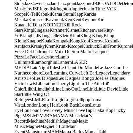
Story
Jazz4ever
Jazzland
Jazzpoint
Jazztone
JB
JCOA
JDC
Jet
Jeton
Music
Joy
JSP
Jugodisk
Jugoton
Jupiter
Justin Time
JVC
K
Scope
K-Tel
Kabuki
Kama Sutra
Kapp
Karkia
Mistika
Karussell
Kavardak
Ken
Kent
Keytone
Kid
Katana
KIDina KORNER
Kill Rock
Stars
King
Kingsize
Kirshner
Kismet
Kitchenware
Kitty-
Yo
Klangbad
Klangstelle
Klein
Klimt
Kling Klang
Kling
Klong
Knappe
Koala
Kompakt
Kong
Kopf
Korova
Kozmik
Artifactz
Kranky
Krem
Krunk
Kscope
Kuckuck
KultFront
Kurone
Voce Del Padrone
La Voix De Son Maitre
Lacquer
Pizza
LaFace
Lakeshore
Lamb
Unlimited
Lamborghini
Lantern
LASER
MEDIA
LateNightTales
Le Chant Du Monde
Le Jazz Cool
Le
Narthecophore
Leaf
Learning Curve
Left Ear
Legacy
Legendary
Artists
Leo
Les Disques
Les Disques Bongo Joe
Les Disques
Victo
Lewis
Liberation
Liberty
Light In The Attic
Lil'
Chief
Lilith
Limelight
Line
Line/OutLine
Link
Little David
Little
Star
Little Wing Of
Refugees
LMLR
Lofi
Logic
Logo
Lollipop
Loma
Vista
London
Long Hair
Look Back
Lotus
Lotus
Eye
Lou
Loud
Love
Lovely Music
LoveTap
Luaka Bop
Lucky
Pigs
M&L
M2
M2BA
MA
MA Music
Mac's
Record
Machina
Madfish
Magenta
Magic
Music
Magnet
Magnetic Loft
Main
Event
Mainstream
MAM
Mama Barley
Mama Told