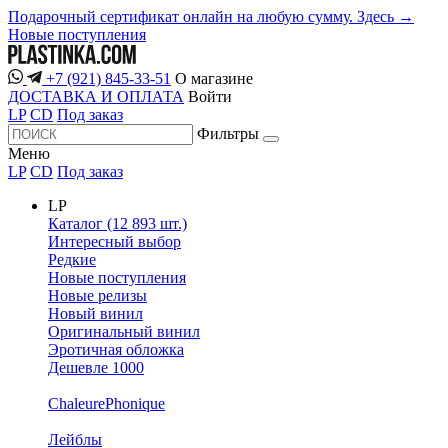
Подарочный сертификат онлайн на любую сумму. Здесь →
Новые поступления
+7 (921) 845-33-51
О магазине
ДОСТАВКА И ОПЛАТА
Войти
LP
CD
Под заказ
Фильтры
Меню
LP
CD
Под заказ
LP
Каталог (12 893 шт.)
Интересный выбор
Редкие
Новые поступления
Новые релизы
Новый винил
Оригинальный винил
Эротичная обложка
Дешевле 1000
ChaleurePhonique
Лейблы