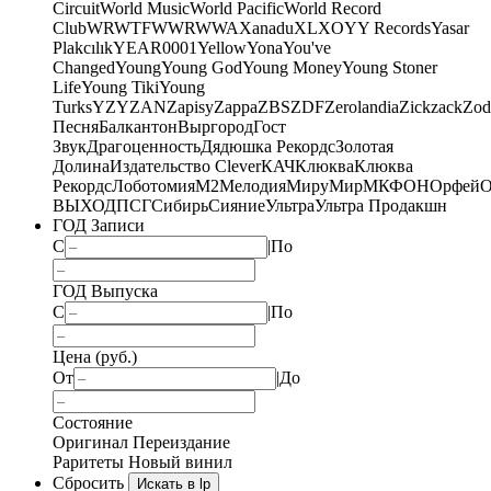
Circuit
World Music
World Pacific
World Record
Club
WRWTFWWR
WWA
Xanadu
XL
XO
Y
Y Records
Yasar
Plakcılık
YEAR0001
Yellow
Yona
You've
Changed
Young
Young God
Young Money
Young Stoner
Life
Young Tiki
Young
Turks
YZY
ZAN
Zapisy
Zappa
ZBS
ZDF
Zerolandia
Zickzack
Zod
Песня
Балкантон
Выргород
Гост
Звук
Драгоценность
Дядюшка Рекордс
Золотая
Долина
Издательство Clever
КАЧ
Клюква
Клюква
Рекордс
Лоботомия
М2
Мелодия
МируМир
МКФОН
Орфей
О
ВЫХОД
ПСГ
Сибирь
Сияние
Ультра
Ультра Продакшн
ГОД Записи
С
|
По
ГОД Выпуска
С
|
По
Цена (руб.)
От
|
До
Состояние
Оригинал
Переиздание
Раритеты
Новый винил
Сбросить
Искать в lp