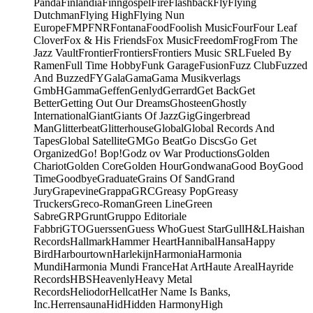
Panda
Finlandia
Finngospel
Fire
Flashback
Fly
Flying
Dutchman
Flying High
Flying Nun
Europe
FMP
FNR
Fontana
Food
Foolish Music
Four
Four Leaf
Clover
Fox & His Friends
Fox Music
Freedom
Frog
From The
Jazz Vault
Frontier
Frontiers
Frontiers Music SRL
Fueled By
Ramen
Full Time Hobby
Funk Garage
Fusion
Fuzz Club
Fuzzed
And Buzzed
FY
Gala
Gama
Gama Musikverlags
GmbH
Gamma
Geffen
Genlyd
Gerrard
Get Back
Get
Better
Getting Out Our Dreams
Ghosteen
Ghostly
International
Giant
Giants Of Jazz
Gig
Gingerbread
Man
Glitterbeat
Glitterhouse
Global
Global Records And
Tapes
Global Satellite
GM
Go Beat
Go Discs
Go Get
Organized
Go! Bop!
Godz ov War Productions
Golden
Chariot
Golden Core
Golden Hour
Gondwana
Good Boy
Good
Time
Goodbye
Graduate
Grains Of Sand
Grand
Jury
Grapevine
Grappa
GRC
Greasy Pop
Greasy
Truckers
Greco-Roman
Green Line
Green
Sabre
GRP
Grunt
Gruppo Editoriale
Fabbri
GTO
Guerssen
Guess Who
Guest Star
Gull
H&L
Haishan
Records
Hallmark
Hammer Heart
Hannibal
Hansa
Happy
Bird
Harbourtown
Harlekijn
Harmonia
Harmonia
Mundi
Harmonia Mundi France
Hat Art
Haute Areal
Hayride
Records
HBS
Heavenly
Heavy Metal
Records
Heliodor
Hellcat
Her Name Is Banks,
Inc.
Herrensauna
Hid
Hidden Harmony
High