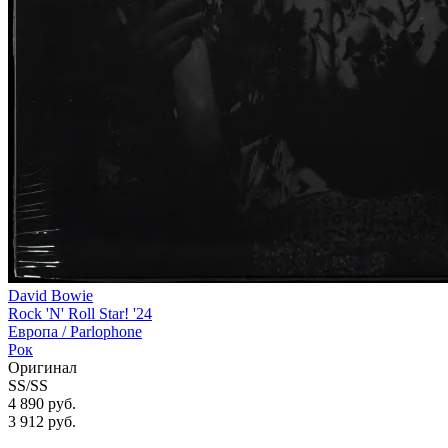
David Bowie
Rock 'N' Roll Star! '24
Европа /
Parlophone
Рок
Оригинал
SS/SS
4 890 руб.
3 912
руб.