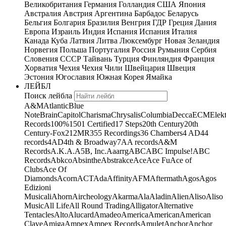
Великобритания
Германия
Голландия
США
Япония
Австралия
Австрия
Аргентина
Барбадос
Беларусь
Бельгия
Болгария
Бразилия
Венгрия
ГДР
Греция
Дания
Европа
Израиль
Индия
Испания
Испания
Италия
Канада
Куба
Латвия
Литва
Люксембург
Новая Зеландия
Норвегия
Польша
Португалия
Россия
Румыния
Сербия
Словения
СССР
Тайвань
Турция
Финляндия
Франция
Хорватия
Чехия
Чехия
Чили
Швейцария
Швеция
Эстония
Югославия
Южная Корея
Ямайка
ЛЕЙБЛ
Поиск лейбла
A&M
Atlantic
Blue
Note
Brain
Capitol
Charisma
Chrysalis
Columbia
Decca
ECM
Elek
Records
100%
1501 Certified
17 Steps
20th Century
20th
Century-Fox
21
2MR
355 Recordings
36 Chambers
4 AD
44
records
4AD
4th & Broadway
7A
A records
A&M
Records
A.K.A.
A5B, Inc.
Aaarrg
ABC
ABC Impulse!
ABC
Records
Abkco
Absinthe
Abstrakce
Ace
Ace Fu
Ace of
Clubs
Ace Of
Diamonds
Acorn
ACT
Ada
Affinity
AFM
Aftermath
Agos
Agos
Edizioni
Musicali
Ahorn
Aircheology
Akarma
Ala
Aladin
Alien
Aliso
Aliso
Music
All Life
All Round Trading
Alligator
Alternative
Tentacles
Alto
Alucard
Amadeo
America
American
American
Clave
Amiga
Ampex
Ampex Records
Amulet
Anchor
Anchor