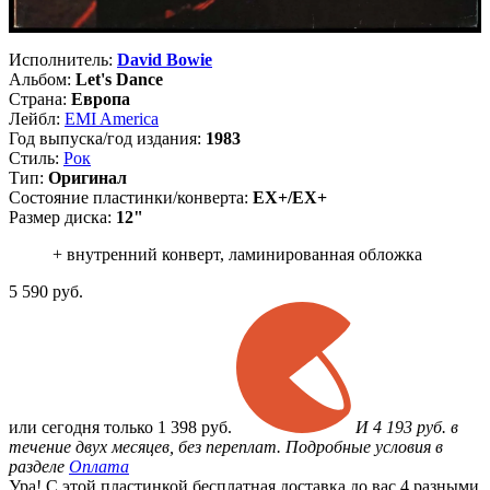
Исполнитель:
David Bowie
Альбом:
Let's Dance
Страна:
Европа
Лейбл:
EMI America
Год выпуска/год издания:
1983
Стиль:
Рок
Тип:
Оригинал
Состояние пластинки/конверта:
EX+/EX+
Размер диска:
12"
+ внутренний конверт, ламинированная обложка
5 590
руб.
или
сегодня только
1 398 руб.
И 4 193 руб. в
течение двух месяцев, без переплат. Подробные условия в
разделе
Оплата
Ура! С этой пластинкой бесплатная доставка до вас 4 разными