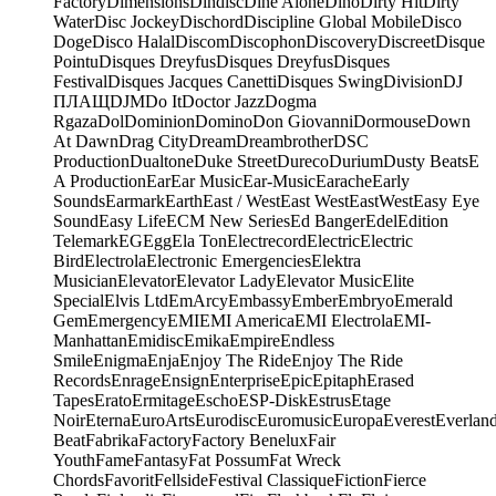
Factory
Dimensions
Dindisc
Dine Alone
Dino
Dirty Hit
Dirty
Water
Disc Jockey
Dischord
Discipline Global Mobile
Disco
Doge
Disco Halal
Discom
Discophon
Discovery
Discreet
Disque
Pointu
Disques Dreyfus
Disques Dreyfus
Disques
Festival
Disques Jacques Canetti
Disques Swing
Division
DJ
ПЛАЩ
DJM
Do It
Doctor Jazz
Dogma
Rgaza
Dol
Dominion
Domino
Don Giovanni
Dormouse
Down
At Dawn
Drag City
Dream
Dreambrother
DSC
Production
Dualtone
Duke Street
Dureco
Durium
Dusty Beats
E
A Production
Ear
Ear Music
Ear-Music
Earache
Early
Sounds
Earmark
Earth
East / West
East West
EastWest
Easy Eye
Sound
Easy Life
ECM New Series
Ed Banger
Edel
Edition
Telemark
EG
Egg
Ela Ton
Electrecord
Electric
Electric
Bird
Electrola
Electronic Emergencies
Elektra
Musician
Elevator
Elevator Lady
Elevator Music
Elite
Special
Elvis Ltd
EmArcy
Embassy
Ember
Embryo
Emerald
Gem
Emergency
EMI
EMI America
EMI Electrola
EMI-
Manhattan
Emidisc
Emika
Empire
Endless
Smile
Enigma
Enja
Enjoy The Ride
Enjoy The Ride
Records
Enrage
Ensign
Enterprise
Epic
Epitaph
Erased
Tapes
Erato
Ermitage
Escho
ESP-Disk
Estrus
Etage
Noir
Eterna
EuroArts
Eurodisc
Euromusic
Europa
Everest
Everlan
Beat
Fabrika
Factory
Factory Benelux
Fair
Youth
Fame
Fantasy
Fat Possum
Fat Wreck
Chords
Favorit
Fellside
Festival Classique
Fiction
Fierce