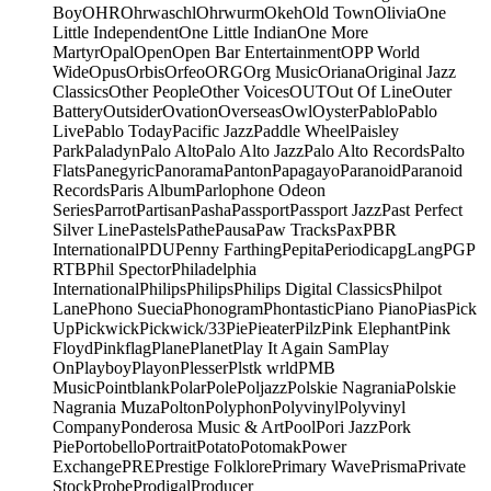
Boy
OHR
Ohrwaschl
Ohrwurm
Okeh
Old Town
Olivia
One
Little Independent
One Little Indian
One More
Martyr
Opal
Open
Open Bar Entertainment
OPP World
Wide
Opus
Orbis
Orfeo
ORG
Org Music
Oriana
Original Jazz
Classics
Other People
Other Voices
OUT
Out Of Line
Outer
Battery
Outsider
Ovation
Overseas
Owl
Oyster
Pablo
Pablo
Live
Pablo Today
Pacific Jazz
Paddle Wheel
Paisley
Park
Paladyn
Palo Alto
Palo Alto Jazz
Palo Alto Records
Palto
Flats
Panegyric
Panorama
Panton
Papagayo
Paranoid
Paranoid
Records
Paris Album
Parlophone Odeon
Series
Parrot
Partisan
Pasha
Passport
Passport Jazz
Past Perfect
Silver Line
Pastels
Pathe
Pausa
Paw Tracks
Pax
PBR
International
PDU
Penny Farthing
Pepita
Periodica
pgLang
PGP
RTB
Phil Spector
Philadelphia
International
Philips
Philips
Philips Digital Classics
Philpot
Lane
Phono Suecia
Phonogram
Phontastic
Piano Piano
Pias
Pick
Up
Pickwick
Pickwick/33
Pie
Pieater
Pilz
Pink Elephant
Pink
Floyd
Pinkflag
Plane
Planet
Play It Again Sam
Play
On
Playboy
Playon
Plesser
Plstk wrld
PMB
Music
Pointblank
Polar
Pole
Poljazz
Polskie Nagrania
Polskie
Nagrania Muza
Polton
Polyphon
Polyvinyl
Polyvinyl
Company
Ponderosa Music & Art
Pool
Pori Jazz
Pork
Pie
Portobello
Portrait
Potato
Potomak
Power
Exchange
PRE
Prestige Folklore
Primary Wave
Prisma
Private
Stock
Probe
Prodigal
Producer