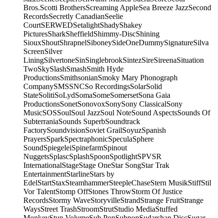
Bros.
Scotti Brothers
Screaming Apple
Sea Breeze Jazz
Second
Records
Secretly Canadian
Seelie
Court
SERWED
Setalight
Shady
Shakey
Pictures
Shark
Sheffield
Shimmy-Disc
Shining
Sioux
Shout
Shrapnel
Siboney
SideOneDummy
Signature
Silva
Screen
Silver
Lining
Silvertone
Sin
Singlebrook
Sintez
Sire
Sireena
Situation
Two
Sky
Slash
Smash
Smith Hyde
Productions
Smithsonian
Smoky Mary Phonograph
Company
SMS
SNC
So Recordings
Solar
Solid
State
Soliti
SoLyd
Soma
Some
Somerset
Sona Gaia
Productions
Sonet
Sonovox
Sony
Sony Classical
Sony
Music
SOS
Soul
Soul Jazz
Soul Note
Sound Aspects
Sounds Of
Subterrania
Sounds Superb
Soundtrack
Factory
Soundvision
Soviet Grail
Soyuz
Spanish
Prayers
Spark
Spectraphonic
Specula
Sphere
Sound
Spiegelei
Spinefarm
Spinout
Nuggets
Splasc
Splash
Spoon
Spotlight
SPV
SR
International
Stage
Stage One
Star Song
Star Trak
Entertainment
Starline
Stars by
Edel
Start
Stax
Steamhammer
SteepleChase
Stern Musik
Stiff
Stil
Vor Talent
Stomp Off
Stones Throw
Storm Of Justice
Records
Stormy Wave
Storyville
Strand
Strange Fruit
Strange
Ways
Street Trash
Stroom
Strut
Studio Media
Stuffed
Monkey
Stun Volume
Sub Pop
Subpop
Sudarshan Disc
Sugar