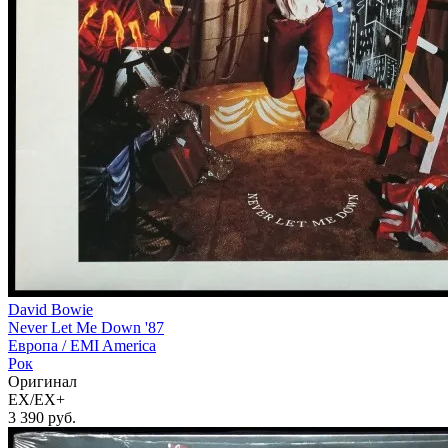
David Bowie
Never Let Me Down '87
Европа /
EMI America
Рок
Оригинал
EX/EX+
3 390
руб.