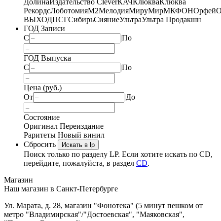
Долина
Издательство Clever
КАЧ
Клюква
Клюква
Рекордс
Лоботомия
М2
Мелодия
МируМир
МКФОН
Орфей
О
ВЫХОД
ПСГ
Сибирь
Сияние
Ультра
Ультра Продакшн
ГОД Записи
С
|
По
ГОД Выпуска
С
|
По
Цена (руб.)
От
|
До
Состояние
Оригинал
Переиздание
Раритеты
Новый винил
Сбросить
Искать в lp
Поиск только по разделу LP. Если хотите искать по CD,
перейдите, пожалуйста, в раздел
CD
.
Магазин
Наш магазин в Санкт-Петербурге
Ул. Марата, д. 28, магазин "Фонотека" (5 минут пешком от
метро "Владимирская"/"Достоевская", "Маяковская",