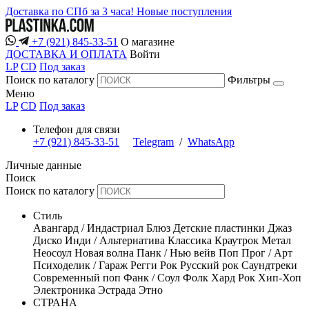
Доставка по СПб за 3 часа!
Новые поступления
+7 (921) 845-33-51
О магазине
ДОСТАВКА И ОПЛАТА
Войти
LP
CD
Под заказ
Поиск по каталогу
Фильтры
Меню
LP
CD
Под заказ
Телефон для связи
+7 (921) 845-33-51
Telegram
/
WhatsApp
Личные данные
Поиск
Поиск по каталогу
Стиль
Авангард / Индастриал
Блюз
Детские пластинки
Джаз
Диско
Инди / Альтернатива
Классика
Краутрок
Метал
Неосоул
Новая волна
Панк / Нью вейв
Поп
Прог / Арт
Психоделик / Гараж
Регги
Рок
Русский рок
Саундтреки
Современный поп
Фанк / Соул
Фолк
Хард Рок
Хип-Хоп
Электроника
Эстрада
Этно
СТРАНА