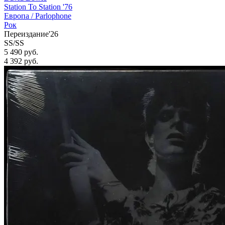
Station To Station '76
Европа /
Parlophone
Рок
Переиздание'26
SS/SS
5 490 руб.
4 392
руб.