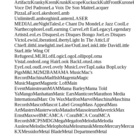
Artifactz
Kranky
Krem
Krunk
Kscope
Kuckuck
KultFront
Kurone
Voce Del Padrone
La Voix De Son Maitre
Lacquer
Pizza
LaFace
Lakeshore
Lamb
Unlimited
Lamborghini
Lantern
LASER
MEDIA
LateNightTales
Le Chant Du Monde
Le Jazz Cool
Le
Narthecophore
Leaf
Learning Curve
Left Ear
Legacy
Legendary
Artists
Leo
Les Disques
Les Disques Bongo Joe
Les Disques
Victo
Lewis
Liberation
Liberty
Light In The Attic
Lil'
Chief
Lilith
Limelight
Line
Line/OutLine
Link
Little David
Little
Star
Little Wing Of
Refugees
LMLR
Lofi
Logic
Logo
Lollipop
Loma
Vista
London
Long Hair
Look Back
Lotus
Lotus
Eye
Lou
Loud
Love
Lovely Music
LoveTap
Luaka Bop
Lucky
Pigs
M&L
M2
M2BA
MA
MA Music
Mac's
Record
Machina
Madfish
Magenta
Magic
Music
Magnet
Magnetic Loft
Main
Event
Mainstream
MAM
Mama Barley
Mama Told
Ya
Mango
Manhattan
Manic Ears
Manticore
Marathon Media
International
Marc On Wax
Marifon
Marvel
Maschina
Maschina
Records
Mascot
Mascot Label Group
Mass Appeal
Mass
Art
Masters
Masterworks
Matador
Mausoleum
Maverick
Max
Ernst
Maxwell
MCA
MCA / Coral
MCA Coral
MCA
Records
MCPS
MDG
Mega
Megafon
Melodia
Melodia
Auslese
Melodisc
Melophobia
Melosmusik
Memo
Mercury
Mercu
KX
Messidor
Metal Blade
Metal Department
Metal