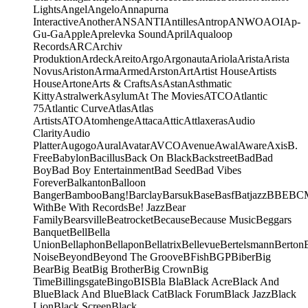
Lights
Angel
Angelo
Annapurna
Interactive
Another
ANS
ANTI
Antilles
Antrop
ANWO
AOI
Ap-
Gu-Ga
Apple
Aprelevka Sound
April
Aqualoop
Records
ARC
Archiv
Produktion
Ardeck
Areito
Argo
Argonauta
Ariola
Arista
Arista
Novus
Ariston
Arma
Armed
Arston
Art
Artist House
Artists
House
Artone
Arts & Crafts
As
Astan
Asthmatic
Kitty
Astralwerk
Asylum
At The Movies
ATCO
Atlantic
75
Atlantic Curve
Atlas
Atlas
Artists
ATO
Atomhenge
Attaca
Attic
Attlaxeras
Audio
Clarity
Audio
Platter
Augogo
Aural
Avatar
AVCO
Avenue
Awal
Aware
Axis
B.
Free
Babylon
Bacillus
Back On Black
Backstreet
Bad
Bad
Boy
Bad Boy Entertainment
Bad Seed
Bad Vibes
Forever
Balkanton
Balloon
Banger
Bamboo
Bang!
Barclay
Barsuk
Base
Basf
Batjazz
BBE
BC
With
Be With Records
Be! Jazz
Bear
Family
Bearsville
Beatrocket
Because
Because Music
Beggars
Banquet
Bell
Bella
Union
Bellaphon
Bellapon
Bellatrix
Bellevue
Bertelsmann
Berton
Noise
Beyond
Beyond The Groove
BFish
BGP
Biber
Big
Bear
Big Beat
Big Brother
Big Crown
Big
Time
Billingsgate
Bingo
BIS
Bla Bla
Black Acre
Black And
Blue
Black And Blue
Black Cat
Black Forum
Black Jazz
Black
Lion
Black Screen
Black