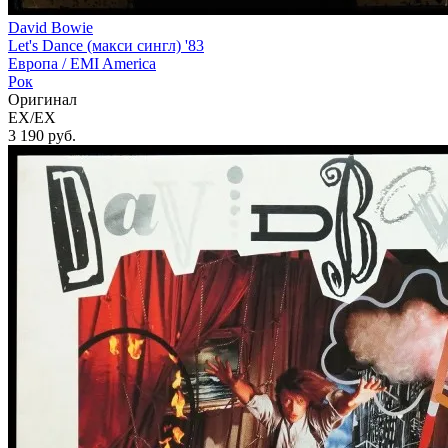
David Bowie
Let's Dance (макси сингл) '83
Европа /
EMI America
Рок
Оригинал
EX/EX
3 190
руб.