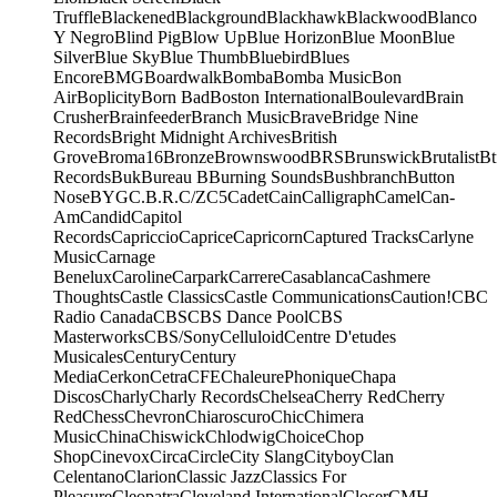
Truffle
Blackened
Blackground
Blackhawk
Blackwood
Blanco
Y Negro
Blind Pig
Blow Up
Blue Horizon
Blue Moon
Blue
Silver
Blue Sky
Blue Thumb
Bluebird
Blues
Encore
BMG
Boardwalk
Bomba
Bomba Music
Bon
Air
Boplicity
Born Bad
Boston International
Boulevard
Brain
Crusher
Brainfeeder
Branch Music
Brave
Bridge Nine
Records
Bright Midnight Archives
British
Grove
Broma16
Bronze
Brownswood
BRS
Brunswick
Brutalist
Bt
Records
Buk
Bureau B
Burning Sounds
Bushbranch
Button
Nose
BYG
C.B.R.
C/Z
C5
Cadet
Cain
Calligraph
Camel
Can-
Am
Candid
Capitol
Records
Capriccio
Caprice
Capricorn
Captured Tracks
Carlyne
Music
Carnage
Benelux
Caroline
Carpark
Carrere
Casablanca
Cashmere
Thoughts
Castle Classics
Castle Communications
Caution!
CBC
Radio Canada
CBS
CBS Dance Pool
CBS
Masterworks
CBS/Sony
Celluloid
Centre D'etudes
Musicales
Century
Century
Media
Cerkon
Cetra
CFE
ChaleurePhonique
Chapa
Discos
Charly
Charly Records
Chelsea
Cherry Red
Cherry
Red
Chess
Chevron
Chiaroscuro
Chic
Chimera
Music
China
Chiswick
Chlodwig
Choice
Chop
Shop
Cinevox
Circa
Circle
City Slang
Cityboy
Clan
Celentano
Clarion
Classic Jazz
Classics For
Pleasure
Cleopatra
Cleveland International
Closer
CMH