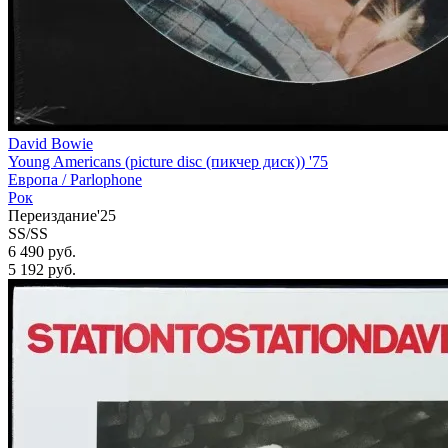
David Bowie
Young Americans (picture disc (пикчер диск)) '75
Европа /
Parlophone
Рок
Переиздание'25
SS/SS
6 490 руб.
5 192
руб.