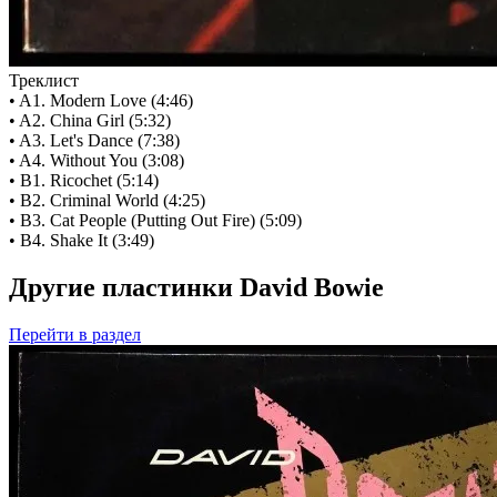
Треклист
• A1. Modern Love (4:46)
• A2. China Girl (5:32)
• A3. Let's Dance (7:38)
• A4. Without You (3:08)
• B1. Ricochet (5:14)
• B2. Criminal World (4:25)
• B3. Cat People (Putting Out Fire) (5:09)
• B4. Shake It (3:49)
Другие пластинки David Bowie
Перейти
в раздел