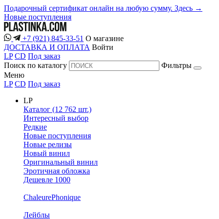
Подарочный сертификат онлайн на любую сумму. Здесь →
Новые поступления
+7 (921) 845-33-51
О магазине
ДОСТАВКА И ОПЛАТА
Войти
LP
CD
Под заказ
Поиск по каталогу
Фильтры
Меню
LP
CD
Под заказ
LP
Каталог (12 762 шт.)
Интересный выбор
Редкие
Новые поступления
Новые релизы
Новый винил
Оригинальный винил
Эротичная обложка
Дешевле 1000
ChaleurePhonique
Лейблы