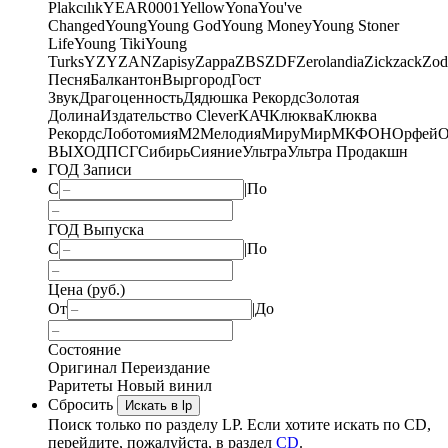
Plakcılık
YEAR0001
Yellow
Yona
You've
Changed
Young
Young God
Young Money
Young Stoner
Life
Young Tiki
Young
Turks
YZY
ZAN
Zapisy
Zappa
ZBS
ZDF
Zerolandia
Zickzack
Zod
Песня
Балкантон
Выргород
Гост
Звук
Драгоценность
Дядюшка Рекордс
Золотая
Долина
Издательство Clever
КАЧ
Клюква
Клюква
Рекордс
Лоботомия
М2
Мелодия
МируМир
МКФОН
Орфей
О
ВЫХОД
ПСГ
Сибирь
Сияние
Ультра
Ультра Продакшн
ГОД Записи
С
|
По
ГОД Выпуска
С
|
По
Цена (руб.)
От
|
До
Состояние
Оригинал
Переиздание
Раритеты
Новый винил
Сбросить
Искать в lp
Поиск только по разделу LP. Если хотите искать по CD,
перейдите, пожалуйста, в раздел
CD
.