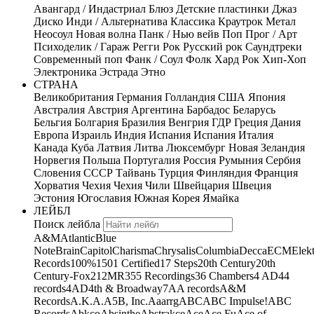
Авангард / Индастриал
Блюз
Детские пластинки
Джаз
Диско
Инди / Альтернатива
Классика
Краутрок
Метал
Неосоул
Новая волна
Панк / Нью вейв
Поп
Прог / Арт
Психоделик / Гараж
Регги
Рок
Русский рок
Саундтреки
Современный поп
Фанк / Соул
Фолк
Хард Рок
Хип-Хоп
Электроника
Эстрада
Этно
СТРАНА
Великобритания
Германия
Голландия
США
Япония
Австралия
Австрия
Аргентина
Барбадос
Беларусь
Бельгия
Болгария
Бразилия
Венгрия
ГДР
Греция
Дания
Европа
Израиль
Индия
Испания
Испания
Италия
Канада
Куба
Латвия
Литва
Люксембург
Новая Зеландия
Норвегия
Польша
Португалия
Россия
Румыния
Сербия
Словения
СССР
Тайвань
Турция
Финляндия
Франция
Хорватия
Чехия
Чехия
Чили
Швейцария
Швеция
Эстония
Югославия
Южная Корея
Ямайка
ЛЕЙБЛ
Поиск лейбла
A&M
Atlantic
Blue
Note
Brain
Capitol
Charisma
Chrysalis
Columbia
Decca
ECM
Elek
Records
100%
1501 Certified
17 Steps
20th Century
20th
Century-Fox
21
2MR
355 Recordings
36 Chambers
4 AD
44
records
4AD
4th & Broadway
7A
A records
A&M
Records
A.K.A.
A5B, Inc.
Aaarrg
ABC
ABC Impulse!
ABC
Records
Abkco
Absinthe
Abstrakce
Ace
Ace Fu
Ace of