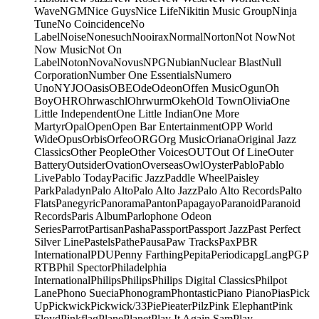
Wave
NGM
Nice Guys
Nice Life
Nikitin Music Group
Ninja
Tune
No Coincidence
No
Label
Noise
Nonesuch
Nooirax
Normal
Norton
Not Now
Not
Now Music
Not On
Label
Noton
Nova
Novus
NPG
Nubian
Nuclear Blast
Null
Corporation
Number One Essentials
Numero
Uno
NYJO
Oasis
OBE
Ode
Odeon
Offen Music
Ogun
Oh
Boy
OHR
Ohrwaschl
Ohrwurm
Okeh
Old Town
Olivia
One
Little Independent
One Little Indian
One More
Martyr
Opal
Open
Open Bar Entertainment
OPP World
Wide
Opus
Orbis
Orfeo
ORG
Org Music
Oriana
Original Jazz
Classics
Other People
Other Voices
OUT
Out Of Line
Outer
Battery
Outsider
Ovation
Overseas
Owl
Oyster
Pablo
Pablo
Live
Pablo Today
Pacific Jazz
Paddle Wheel
Paisley
Park
Paladyn
Palo Alto
Palo Alto Jazz
Palo Alto Records
Palto
Flats
Panegyric
Panorama
Panton
Papagayo
Paranoid
Paranoid
Records
Paris Album
Parlophone Odeon
Series
Parrot
Partisan
Pasha
Passport
Passport Jazz
Past Perfect
Silver Line
Pastels
Pathe
Pausa
Paw Tracks
Pax
PBR
International
PDU
Penny Farthing
Pepita
Periodica
pgLang
PGP
RTB
Phil Spector
Philadelphia
International
Philips
Philips
Philips Digital Classics
Philpot
Lane
Phono Suecia
Phonogram
Phontastic
Piano Piano
Pias
Pick
Up
Pickwick
Pickwick/33
Pie
Pieater
Pilz
Pink Elephant
Pink
Floyd
Pinkflag
Plane
Planet
Play It Again Sam
Play