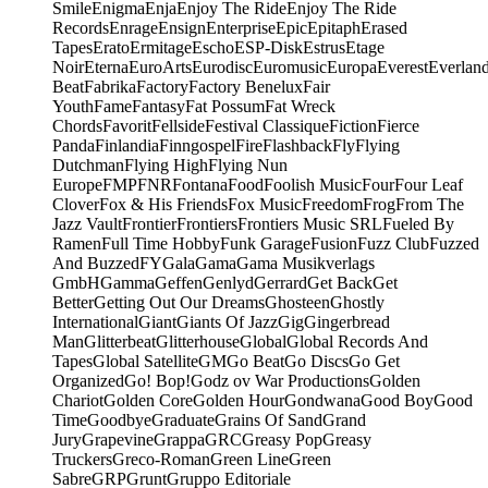
Smile
Enigma
Enja
Enjoy The Ride
Enjoy The Ride
Records
Enrage
Ensign
Enterprise
Epic
Epitaph
Erased
Tapes
Erato
Ermitage
Escho
ESP-Disk
Estrus
Etage
Noir
Eterna
EuroArts
Eurodisc
Euromusic
Europa
Everest
Everlan
Beat
Fabrika
Factory
Factory Benelux
Fair
Youth
Fame
Fantasy
Fat Possum
Fat Wreck
Chords
Favorit
Fellside
Festival Classique
Fiction
Fierce
Panda
Finlandia
Finngospel
Fire
Flashback
Fly
Flying
Dutchman
Flying High
Flying Nun
Europe
FMP
FNR
Fontana
Food
Foolish Music
Four
Four Leaf
Clover
Fox & His Friends
Fox Music
Freedom
Frog
From The
Jazz Vault
Frontier
Frontiers
Frontiers Music SRL
Fueled By
Ramen
Full Time Hobby
Funk Garage
Fusion
Fuzz Club
Fuzzed
And Buzzed
FY
Gala
Gama
Gama Musikverlags
GmbH
Gamma
Geffen
Genlyd
Gerrard
Get Back
Get
Better
Getting Out Our Dreams
Ghosteen
Ghostly
International
Giant
Giants Of Jazz
Gig
Gingerbread
Man
Glitterbeat
Glitterhouse
Global
Global Records And
Tapes
Global Satellite
GM
Go Beat
Go Discs
Go Get
Organized
Go! Bop!
Godz ov War Productions
Golden
Chariot
Golden Core
Golden Hour
Gondwana
Good Boy
Good
Time
Goodbye
Graduate
Grains Of Sand
Grand
Jury
Grapevine
Grappa
GRC
Greasy Pop
Greasy
Truckers
Greco-Roman
Green Line
Green
Sabre
GRP
Grunt
Gruppo Editoriale