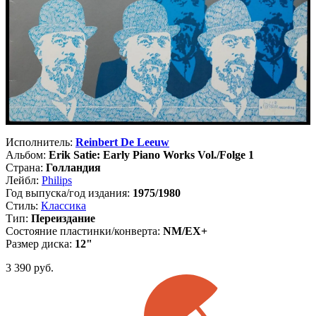
Исполнитель:
Reinbert De Leeuw
Альбом:
Erik Satie: Early Piano Works Vol./Folge 1
Страна:
Голландия
Лейбл:
Philips
Год выпуска/год издания:
1975/1980
Стиль:
Классика
Тип:
Переиздание
Состояние пластинки/конверта:
NM/EX+
Размер диска:
12"
3 390
руб.