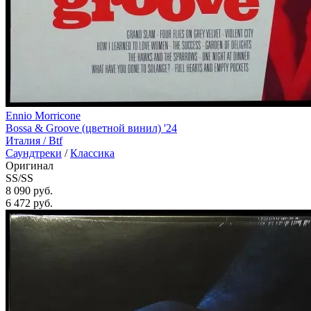
Ennio Morricone
Bossa & Groove (цветной винил) '24
Италия /
Btf
Саундтреки
/
Классика
Оригинал
SS/SS
8 090 руб.
6 472
руб.