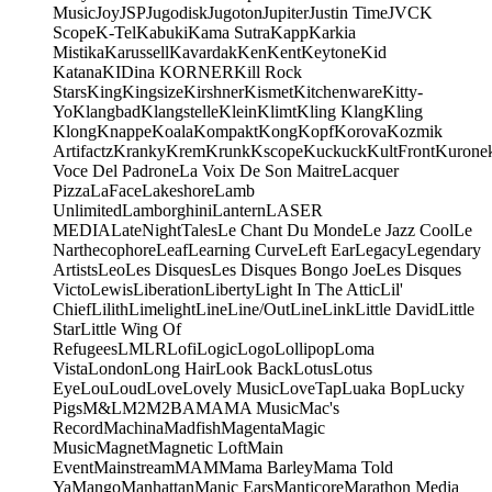
Music
Joy
JSP
Jugodisk
Jugoton
Jupiter
Justin Time
JVC
K
Scope
K-Tel
Kabuki
Kama Sutra
Kapp
Karkia
Mistika
Karussell
Kavardak
Ken
Kent
Keytone
Kid
Katana
KIDina KORNER
Kill Rock
Stars
King
Kingsize
Kirshner
Kismet
Kitchenware
Kitty-
Yo
Klangbad
Klangstelle
Klein
Klimt
Kling Klang
Kling
Klong
Knappe
Koala
Kompakt
Kong
Kopf
Korova
Kozmik
Artifactz
Kranky
Krem
Krunk
Kscope
Kuckuck
KultFront
Kurone
Voce Del Padrone
La Voix De Son Maitre
Lacquer
Pizza
LaFace
Lakeshore
Lamb
Unlimited
Lamborghini
Lantern
LASER
MEDIA
LateNightTales
Le Chant Du Monde
Le Jazz Cool
Le
Narthecophore
Leaf
Learning Curve
Left Ear
Legacy
Legendary
Artists
Leo
Les Disques
Les Disques Bongo Joe
Les Disques
Victo
Lewis
Liberation
Liberty
Light In The Attic
Lil'
Chief
Lilith
Limelight
Line
Line/OutLine
Link
Little David
Little
Star
Little Wing Of
Refugees
LMLR
Lofi
Logic
Logo
Lollipop
Loma
Vista
London
Long Hair
Look Back
Lotus
Lotus
Eye
Lou
Loud
Love
Lovely Music
LoveTap
Luaka Bop
Lucky
Pigs
M&L
M2
M2BA
MA
MA Music
Mac's
Record
Machina
Madfish
Magenta
Magic
Music
Magnet
Magnetic Loft
Main
Event
Mainstream
MAM
Mama Barley
Mama Told
Ya
Mango
Manhattan
Manic Ears
Manticore
Marathon Media