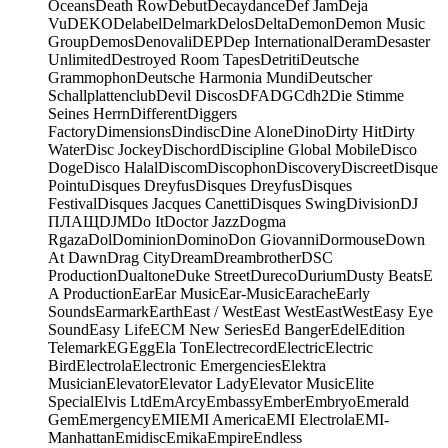
Oceans
Death Row
Debut
Decaydance
Def Jam
Deja
Vu
DEKO
Delabel
Delmark
Delos
Delta
Demon
Demon Music
Group
Demos
Denovali
DEP
Dep International
Deram
Desaster
Unlimited
Destroyed Room Tapes
Detriti
Deutsche
Grammophon
Deutsche Harmonia Mundi
Deutscher
Schallplattenclub
Devil Discos
DFA
DGC
dh2
Die Stimme
Seines Herrn
Different
Diggers
Factory
Dimensions
Dindisc
Dine Alone
Dino
Dirty Hit
Dirty
Water
Disc Jockey
Dischord
Discipline Global Mobile
Disco
Doge
Disco Halal
Discom
Discophon
Discovery
Discreet
Disque
Pointu
Disques Dreyfus
Disques Dreyfus
Disques
Festival
Disques Jacques Canetti
Disques Swing
Division
DJ
ПЛАЩ
DJM
Do It
Doctor Jazz
Dogma
Rgaza
Dol
Dominion
Domino
Don Giovanni
Dormouse
Down
At Dawn
Drag City
Dream
Dreambrother
DSC
Production
Dualtone
Duke Street
Dureco
Durium
Dusty Beats
E
A Production
Ear
Ear Music
Ear-Music
Earache
Early
Sounds
Earmark
Earth
East / West
East West
EastWest
Easy Eye
Sound
Easy Life
ECM New Series
Ed Banger
Edel
Edition
Telemark
EG
Egg
Ela Ton
Electrecord
Electric
Electric
Bird
Electrola
Electronic Emergencies
Elektra
Musician
Elevator
Elevator Lady
Elevator Music
Elite
Special
Elvis Ltd
EmArcy
Embassy
Ember
Embryo
Emerald
Gem
Emergency
EMI
EMI America
EMI Electrola
EMI-
Manhattan
Emidisc
Emika
Empire
Endless