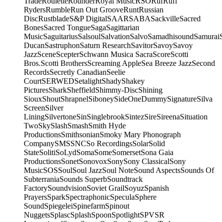
Trade
Roulette
Rounder
Royal Music
RSO
Ruf
Ruff
Ryders
Rumble
Run Out Groove
Runt
Russian
Disc
Rustblade
S&P Digital
SAAR
SABA
Sackville
Sacred
Bones
Sacred Tongue
Saga
Sagittarian
Music
Saguitarius
Salsoul
Salvation
Salvo
Samadhisound
Samurai
Ducan
Sastruphon
Saturn Research
Savitor
Savoy
Savoy
Jazz
Scene
Scepter
Schwann Musica Sacra
Score
Scotti
Bros.
Scotti Brothers
Screaming Apple
Sea Breeze Jazz
Second
Records
Secretly Canadian
Seelie
Court
SERWED
Setalight
Shady
Shakey
Pictures
Shark
Sheffield
Shimmy-Disc
Shining
Sioux
Shout
Shrapnel
Siboney
SideOneDummy
Signature
Silva
Screen
Silver
Lining
Silvertone
Sin
Singlebrook
Sintez
Sire
Sireena
Situation
Two
Sky
Slash
Smash
Smith Hyde
Productions
Smithsonian
Smoky Mary Phonograph
Company
SMS
SNC
So Recordings
Solar
Solid
State
Soliti
SoLyd
Soma
Some
Somerset
Sona Gaia
Productions
Sonet
Sonovox
Sony
Sony Classical
Sony
Music
SOS
Soul
Soul Jazz
Soul Note
Sound Aspects
Sounds Of
Subterrania
Sounds Superb
Soundtrack
Factory
Soundvision
Soviet Grail
Soyuz
Spanish
Prayers
Spark
Spectraphonic
Specula
Sphere
Sound
Spiegelei
Spinefarm
Spinout
Nuggets
Splasc
Splash
Spoon
Spotlight
SPV
SR