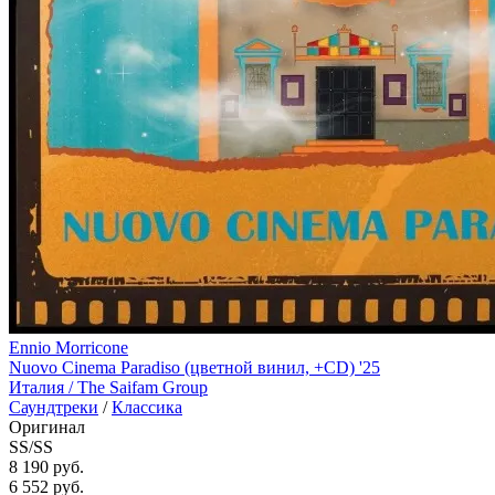
Ennio Morricone
Nuovo Cinema Paradiso (цветной винил, +CD) '25
Италия /
The Saifam Group
Саундтреки
/
Классика
Оригинал
SS/SS
8 190 руб.
6 552
руб.