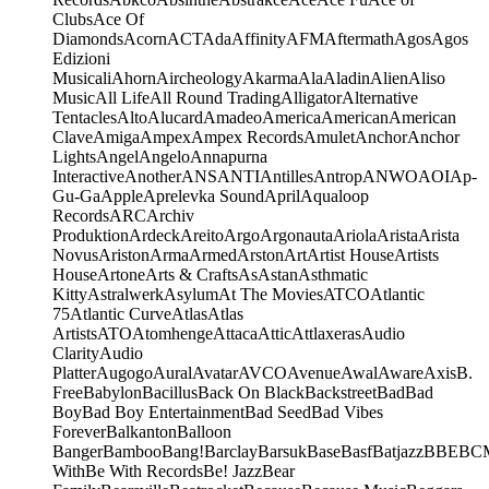
Clubs
Ace Of
Diamonds
Acorn
ACT
Ada
Affinity
AFM
Aftermath
Agos
Agos
Edizioni
Musicali
Ahorn
Aircheology
Akarma
Ala
Aladin
Alien
Aliso
Music
All Life
All Round Trading
Alligator
Alternative
Tentacles
Alto
Alucard
Amadeo
America
American
American
Clave
Amiga
Ampex
Ampex Records
Amulet
Anchor
Anchor
Lights
Angel
Angelo
Annapurna
Interactive
Another
ANS
ANTI
Antilles
Antrop
ANWO
AOI
Ap-
Gu-Ga
Apple
Aprelevka Sound
April
Aqualoop
Records
ARC
Archiv
Produktion
Ardeck
Areito
Argo
Argonauta
Ariola
Arista
Arista
Novus
Ariston
Arma
Armed
Arston
Art
Artist House
Artists
House
Artone
Arts & Crafts
As
Astan
Asthmatic
Kitty
Astralwerk
Asylum
At The Movies
ATCO
Atlantic
75
Atlantic Curve
Atlas
Atlas
Artists
ATO
Atomhenge
Attaca
Attic
Attlaxeras
Audio
Clarity
Audio
Platter
Augogo
Aural
Avatar
AVCO
Avenue
Awal
Aware
Axis
B.
Free
Babylon
Bacillus
Back On Black
Backstreet
Bad
Bad
Boy
Bad Boy Entertainment
Bad Seed
Bad Vibes
Forever
Balkanton
Balloon
Banger
Bamboo
Bang!
Barclay
Barsuk
Base
Basf
Batjazz
BBE
BC
With
Be With Records
Be! Jazz
Bear