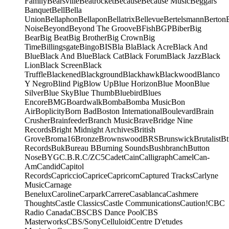
Family
Bearsville
Beatrocket
Because
Because Music
Beggars
Banquet
Bell
Bella
Union
Bellaphon
Bellapon
Bellatrix
Bellevue
Bertelsmann
Berton
Noise
Beyond
Beyond The Groove
BFish
BGP
Biber
Big
Bear
Big Beat
Big Brother
Big Crown
Big
Time
Billingsgate
Bingo
BIS
Bla Bla
Black Acre
Black And
Blue
Black And Blue
Black Cat
Black Forum
Black Jazz
Black
Lion
Black Screen
Black
Truffle
Blackened
Blackground
Blackhawk
Blackwood
Blanco
Y Negro
Blind Pig
Blow Up
Blue Horizon
Blue Moon
Blue
Silver
Blue Sky
Blue Thumb
Bluebird
Blues
Encore
BMG
Boardwalk
Bomba
Bomba Music
Bon
Air
Boplicity
Born Bad
Boston International
Boulevard
Brain
Crusher
Brainfeeder
Branch Music
Brave
Bridge Nine
Records
Bright Midnight Archives
British
Grove
Broma16
Bronze
Brownswood
BRS
Brunswick
Brutalist
Bt
Records
Buk
Bureau B
Burning Sounds
Bushbranch
Button
Nose
BYG
C.B.R.
C/Z
C5
Cadet
Cain
Calligraph
Camel
Can-
Am
Candid
Capitol
Records
Capriccio
Caprice
Capricorn
Captured Tracks
Carlyne
Music
Carnage
Benelux
Caroline
Carpark
Carrere
Casablanca
Cashmere
Thoughts
Castle Classics
Castle Communications
Caution!
CBC
Radio Canada
CBS
CBS Dance Pool
CBS
Masterworks
CBS/Sony
Celluloid
Centre D'etudes