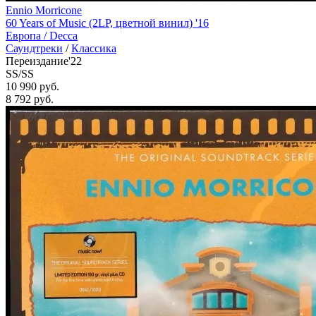
Ennio Morricone
60 Years of Music (2LP, цветной винил) '16
Европа /
Decca
Саундтреки
/
Классика
Переиздание'22
SS/SS
10 990 руб.
8 792
руб.