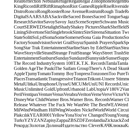
Real
Reflection Nebula
Refuge
Regal
Regal Zonophone
Regent
R
King
Ricordi
Riff
Rift
Rimaphon
Riot Games
Ripple
Rise
Riverside
Distro
Ronco
Rong
Rooster
Rose Avenue
Rostrum
Rough Trade
Ro
Digital
SAAR
SABA
Sackville
Sacred Bones
Sacred Tongue
Sag
Research
Savitor
Savoy
Savoy Jazz
Scene
Scepter
Schwann Music
Court
SERWED
Setalight
Shady
Shakey Pictures
Shark
Sheffield
S
Lining
Silvertone
Sin
Singlebrook
Sintez
Sire
Sireena
Situation Tw
State
Soliti
SoLyd
Soma
Some
Somerset
Sona Gaia Productions
So
Factory
Soundvision
Soviet Grail
Soyuz
Spanish Prayers
Spark
Sp
Song
Star Trak Entertainment
Starline
Stars by Edel
Start
Stax
Ste
Wave
Storyville
Strand
Strange Fruit
Strange Ways
Street Trash
St
Entertainment
Sunburst
Sunday
Sundazed
Sunnyside
Sunset
Suppo
The Record Industry
System 108
T.K.
T.K. Records
Tamla
Tamla
Golden Age
The Pauki
The Saifam Group
There's A Dead Skun
Apple
Tjumy
Tomato
Tommy Boy
Tonpress
Tonzonen
Too Pure
T
Places
Transatlantic
Transgressive
Trianon
Trikont-Unsere Stimm
Metal
Ulitka
Ultraphone
Ulysse
UMC
UMe
Uni
UNI Records
Unic
Music
Unlimited Gold
Upfront
Urbanoid Lab
Utopia
V180
V2
Van
Peril
Ventipax
Venture
Venus
Verabra
Veriton
Verne
Verve
Victor
Vi
Disney
War Child
Warner Bros.
Warner Bros. Records
Warner Cl
Release Whatever The Fuck We Want
We The Best
WEA
Weird
Mil
Wind
Windham Hill
Wing
Wooden Nickel
World
World Circui
Plakcılık
YEAR0001
Yellow
Yona
You've Changed
Young
Young
Turks
YZY
ZAN
Zapisy
Zappa
ZBS
ZDF
Zerolandia
Zickzack
Zod
Рекордс
Золотая Долина
Издательство Clever
КАЧ
Клюква
К