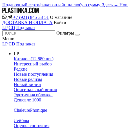
Подарочный сертификат онлайн на любую сумму. Здесь →
Нов
+7 (921) 845-33-51
О магазине
ДОСТАВКА И ОПЛАТА
Войти
LP
CD
Под заказ
Фильтры
Меню
LP
CD
Под заказ
LP
Каталог (12 880 шт.)
Интересный выбор
Редкие
Новые поступления
Новые релизы
Новый винил
Оригинальный винил
Эротичная обложка
Дешевле 1000
ChaleurePhonique
Лейблы
Оценка состояния