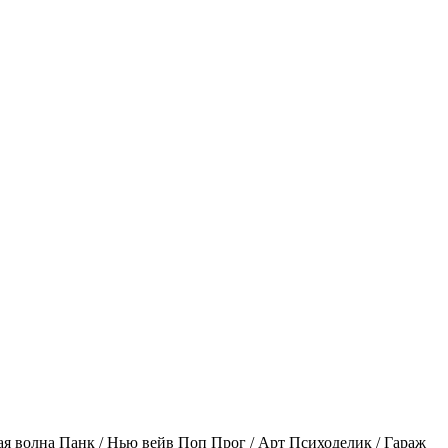
ая волна
Панк / Нью вейв
Поп
Прог / Арт
Психоделик / Гараж