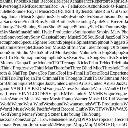
eigning Phoenix
Relab Records
Relapse
Renaissance
Repertoire
Reprise
R
Riversong
RKM
Roadrunner
Roc - A - Fella
Rock Action
Rock-O-Rama
ulette
Rounder
Royal Music
RSO
Ruf
Ruff Ryders
Rumble
Run Out Gro
a
Sagittarian Music
Saguitarius
Salsoul
Salvation
Salvo
Samadhisound
Samu
a Sacra
Score
Scotti Bros.
Scotti Brothers
Screaming Apple
Sea Breeze J
himmy-Disc
Shining Sioux
Shout
Shrapnel
Siboney
SideOneDummy
Sign
o
Sky
Slash
Smash
Smith Hyde Productions
Smithsonian
Smoky Mary Ph
net
Sonovox
Sony
Sony Classical
Sony Music
SOS
Soul
Soul Jazz
Soul No
ectraphonic
Specula
Sphere Sound
Spiegelei
Spinefarm
Spinout Nuggets
S
amhammer
SteepleChase
Stern Musik
Stiff
Stil Vor Talent
Stomp Off
Stone
room
Strut
Studio Media
Stuffed Monkey
Stun Volume
Sub Pop
Subpop
Su
sed To Rot
Supraphon
Supraphon
Suzy
Svart
Swan Song
Swedish Society
 Motown
Tampa
Tape Modern
TEC
Teenage Kicks
Telarc
Teldec
Telefunk
k
Think Progressive
Third Man
Thorofon
Three Blind Mice
Threshold
Thri
ooth & Nail
Top Dawg
Top Rank
TopHits-FinnHits
Topic
Total Experien
e
Trill
Trio
Trip
Trojan
Tru Criminal
Tru Thoughts
Truth
TSOP
Tsunami Mo
orn
Union Square
Unique Jazz
United
United Artists
United Artists Jazz
Un
guard
VANILLA KED'Ы
Varajazz
Varese Sarabande
Varrick
Vault
VDV
nyl Lovers
VINYLCODES
Virgin EMI
Vitamin
VJM
VMK
Vogue
Vogue 
assics
Warner Music
Warner Music France
Warner Music UK Ltd.
Warne
 World
Wergo
West Wind
Westbound
Wewantsounds
WFB Productions
W
t
World Music
World Pacific
World Record Club
WRWTFWWR
WWA
X
 God
Young Money
Young Stoner Life
Young Tiki
Young
iac
Zona
Zone
Zong
ZTT
Zweitausendeins
Zyx
[PIAS]
Авторская Песня
люква Рекордс
Лоботомия
М2
Мелодия
МируМир
МКФОН
Орфей
О