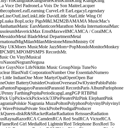
itty-Yo
Klangbad
Klangstelle
Klein
Klimt
Kling Klang
Kling
La Voce Del Padrone
La Voix De Son Maitre
Lacquer
thecophore
Leaf
Learning Curve
Left Ear
Legacy
Legendary
ne
Line/OutLine
Link
Little David
Little Star
Little Wing Of
p
Luaka Bop
Lucky Pigs
M&L
M2
M2BA
MA
MA Music
Mac's
Manhattan
Manic Ears
Manticore
Marathon Media International
Marc
usoleum
Maverick
Max Ernst
Maxwell
MCA
MCA / Coral
MCA
Messidor
Metal Blade
Metal Department
Metal
rnational
Mig
Milan
Milan
Milestone
Mimo
Ministry Of
 Sky UK
Moers Music
Mole Jazz
Mom+Pop
Mondo
Monitor
Monkey
MPC
MPL
MPO
MPS
MPS Records
Mr.
usic On Vinyl
Musical
ro
Nasoni
Negram
Negusa
ice Guys
Nice Life
Nikitin Music Group
Ninja Tune
No
clear Blast
Null Corporation
Number One Essentials
Numero
 Little Indian
One More Martyr
Opal
Open
Open Bar
ine
Outer Battery
Outsider
Ovation
Overseas
Owl
Oyster
Pablo
Pablo
ma
Panton
Papagayo
Paranoid
Paranoid Records
Paris Album
Parlophone
U
Penny Farthing
Pepita
Periodica
pgLang
PGP RTB
Phil
Pick Up
Pickwick
Pickwick/33
Pie
Pieater
Pilz
Pink Elephant
Pink
agrania
Polskie Nagrania Muza
Polton
Polyphon
Polyvinyl
Polyvinyl
y Wave
Prisma
Private Stock
Probe
Prodigal
Producer
ck
Queen-disk
R&S
Racket
Radar
Radiation Reissues
Radiation
us
Rayna
Razor
RCA Camden
RCA Red Seal
RCA Victor
RCA
Flame
Red Girl Media
Red Lightnin'
Red Telephone Box
Reel To