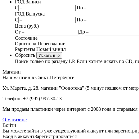
ГОД Записи
С
|
По
ГОД Выпуска
С
|
По
Цена (руб.)
От
|
До
Состояние
Оригинал
Переиздание
Раритеты
Новый винил
Сбросить
Искать в lp
Поиск только по разделу LP. Если хотите искать по CD, п
Магазин
Наш магазин в Санкт-Петербурге
Ул. Марата, д. 28, магазин "Фонотека" (5 минут пешком от мет
Телефон: +7 (995) 997-30-13
Мы продаем пластинки через интернет c 2008 года и стараемся 
О магазине
Войти
Вы можете зайти в уже существующий аккаунт или зарегистриро
Вход
в аккаунт
Зарегистрироваться