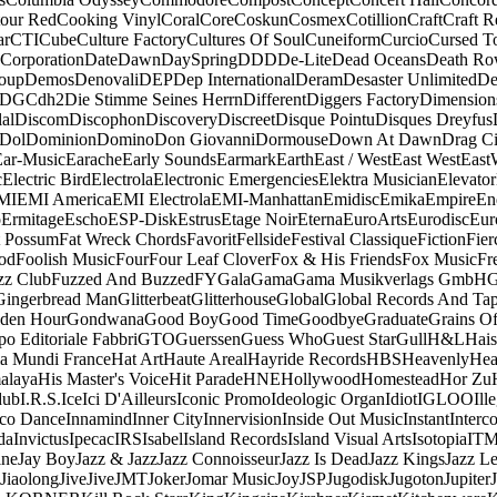
our Red
Cooking Vinyl
Coral
Core
Coskun
Cosmex
Cotillion
Craft
Craft R
ar
CTI
Cube
Culture Factory
Cultures Of Soul
Cuneiform
Curcio
Cursed T
 Corporation
Date
Dawn
DaySpring
DDD
De-Lite
Dead Oceans
Death R
oup
Demos
Denovali
DEP
Dep International
Deram
Desaster Unlimited
De
DGC
dh2
Die Stimme Seines Herrn
Different
Diggers Factory
Dimension
al
Discom
Discophon
Discovery
Discreet
Disque Pointu
Disques Dreyfus
Dol
Dominion
Domino
Don Giovanni
Dormouse
Down At Dawn
Drag Ci
Ear-Music
Earache
Early Sounds
Earmark
Earth
East / West
East West
East
c
Electric Bird
Electrola
Electronic Emergencies
Elektra Musician
Elevator
MI
EMI America
EMI Electrola
EMI-Manhattan
Emidisc
Emika
Empire
En
o
Ermitage
Escho
ESP-Disk
Estrus
Etage Noir
Eterna
EuroArts
Eurodisc
Eur
t Possum
Fat Wreck Chords
Favorit
Fellside
Festival Classique
Fiction
Fier
od
Foolish Music
Four
Four Leaf Clover
Fox & His Friends
Fox Music
Fr
zz Club
Fuzzed And Buzzed
FY
Gala
Gama
Gama Musikverlags GmbH
Gingerbread Man
Glitterbeat
Glitterhouse
Global
Global Records And Ta
den Hour
Gondwana
Good Boy
Good Time
Goodbye
Graduate
Grains O
o Editoriale Fabbri
GTO
Guerssen
Guess Who
Guest Star
Gull
H&L
Hais
a Mundi France
Hat Art
Haute Areal
Hayride Records
HBS
Heavenly
Hea
alaya
His Master's Voice
Hit Parade
HNE
Hollywood
Homestead
Hor Zu
dub
I.R.S.
Ice
Ici D'Ailleurs
Iconic Promo
Ideologic Organ
Idiot
IGLOO
Ill
sco Dance
Innamind
Inner City
Innervision
Inside Out Music
Instant
Interc
da
Invictus
Ipecac
IRS
Isabel
Island Records
Island Visual Arts
Isotopia
IT
ine
Jay Boy
Jazz & Jazz
Jazz Connoisseur
Jazz Is Dead
Jazz Kings
Jazz L
Jiaolong
Jive
Jive
JMT
Joker
Jomar Music
Joy
JSP
Jugodisk
Jugoton
Jupiter