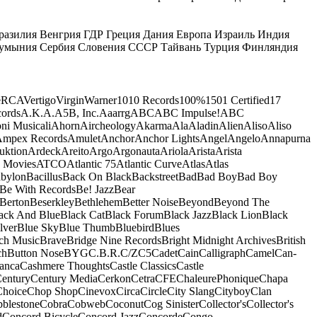
разилия
Венгрия
ГДР
Греция
Дания
Европа
Израиль
Индия
умыния
Сербия
Словения
СССР
Тайвань
Турция
Финляндия
e
RCA
Vertigo
Virgin
Warner
10
10 Records
100%
1501 Certified
17
ords
A.K.A.
A5B, Inc.
Aaarrg
ABC
ABC Impulse!
ABC
ni Musicali
Ahorn
Aircheology
Akarma
Ala
Aladin
Alien
Aliso
Aliso
mpex Records
Amulet
Anchor
Anchor Lights
Angel
Angelo
Annapurna
uktion
Ardeck
Areito
Argo
Argonauta
Ariola
Arista
Arista
 Movies
ATCO
Atlantic 75
Atlantic Curve
Atlas
Atlas
bylon
Bacillus
Back On Black
Backstreet
Bad
Bad Boy
Bad Boy
Be With Records
Be! Jazz
Bear
Berton
Beserkley
Bethlehem
Better Noise
Beyond
Beyond The
ack And Blue
Black Cat
Black Forum
Black Jazz
Black Lion
Black
lver
Blue Sky
Blue Thumb
Bluebird
Blues
ch Music
Brave
Bridge Nine Records
Bright Midnight Archives
British
ch
Button Nose
BYG
C.B.R.
C/Z
C5
Cadet
Cain
Calligraph
Camel
Can-
anca
Cashmere Thoughts
Castle Classics
Castle
entury
Century Media
Cerkon
Cetra
CFE
ChaleurePhonique
Chapa
Choice
Chop Shop
Cinevox
Circa
Circle
City Slang
Cityboy
Clan
blestone
Cobra
Cobweb
Coconut
Cog Sinister
Collector's
Collector's
d
Concord Bicycle
Concord Jazz
Concorde
Congo