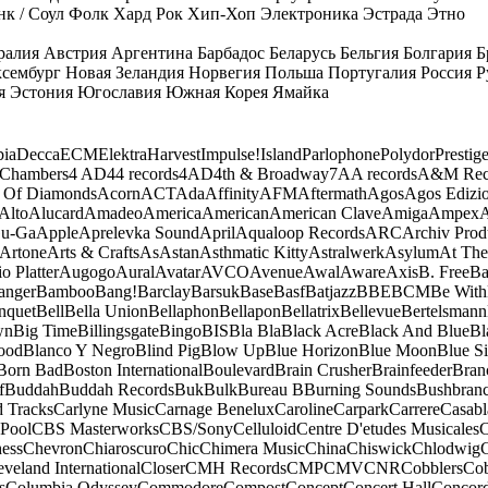
к / Соул
Фолк
Хард Рок
Хип-Хоп
Электроника
Эстрада
Этно
ралия
Австрия
Аргентина
Барбадос
Беларусь
Бельгия
Болгария
Б
сембург
Новая Зеландия
Норвегия
Польша
Португалия
Россия
Р
я
Эстония
Югославия
Южная Корея
Ямайка
ia
Decca
ECM
Elektra
Harvest
Impulse!
Island
Parlophone
Polydor
Prestig
 Chambers
4 AD
44 records
4AD
4th & Broadway
7A
A records
A&M Rec
 Of Diamonds
Acorn
ACT
Ada
Affinity
AFM
Aftermath
Agos
Agos Edizio
Alto
Alucard
Amadeo
America
American
American Clave
Amiga
Ampex
A
u-Ga
Apple
Aprelevka Sound
April
Aqualoop Records
ARC
Archiv Prod
Artone
Arts & Crafts
As
Astan
Asthmatic Kitty
Astralwerk
Asylum
At The
o Platter
Augogo
Aural
Avatar
AVCO
Avenue
Awal
Aware
Axis
B. Free
Ba
anger
Bamboo
Bang!
Barclay
Barsuk
Base
Basf
Batjazz
BBE
BCM
Be With
nquet
Bell
Bella Union
Bellaphon
Bellapon
Bellatrix
Bellevue
Bertelsmann
wn
Big Time
Billingsgate
Bingo
BIS
Bla Bla
Black Acre
Black And Blue
Bl
ood
Blanco Y Negro
Blind Pig
Blow Up
Blue Horizon
Blue Moon
Blue Si
Born Bad
Boston International
Boulevard
Brain Crusher
Brainfeeder
Bran
f
Buddah
Buddah Records
Buk
Bulk
Bureau B
Burning Sounds
Bushbran
d Tracks
Carlyne Music
Carnage Benelux
Caroline
Carpark
Carrere
Casabl
Pool
CBS Masterworks
CBS/Sony
Celluloid
Centre D'etudes Musicales
C
ess
Chevron
Chiaroscuro
Chic
Chimera Music
China
Chiswick
Chlodwig
eveland International
Closer
CMH Records
CMP
CMV
CNR
Cobblers
Cob
s
Columbia Odyssey
Commodore
Compost
Concept
Concert Hall
Concor