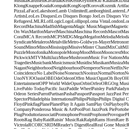
Mistika
Karussell
Kavardak
Ken
Kent
Keytone
Kid Katana
KIDin
Klong
Knappe
Koala
Kompakt
Kong
Kopf
Korova
Kozmik Artifac
Pizza
LaFace
Lakeshore
Lamb Unlimited
Lamborghini
Lantern
L
Artists
Leo
Les Disques
Les Disques Bongo Joe
Les Disques Vic
Refugees
LMLR
Lofi
Logic
Logo
Lollipop
Loma Vista
London
Lo
Record
Machina
Madfish
Magenta
Magic Music
Magnet
Magnetic
On Wax
Marifon
Marvel
Maschina
Maschina Records
Mascot
Mas
Coral
MCA Records
MCPS
MDG
Mega
Megafon
Melodia
Melodi
Syndicate
Metaleros
Metalville
Metro-Goldwyn-Mayer
Metrono
Sound
Minor
Minos
Mississippi
Missive
Mister Chand
MixCult
MJ
Puzzle
Monofonika
Monopole
Monsp
Mood
Moon
Mooncrest
Moo
Pickwick
MTV
MultiJazz
Muse
Mushroom
Music For Nations
Mus
Tragedies
Musicbank
Musicismusic
Musidisc
Musikant
Musiza
Mu
Nagast
Neighborhood
Neighbourhood
Nemperor
Neon
Netflix
Ne
Coincidence
No Label
Noise
Nonesuch
Nooirax
Normal
Norton
N
Uno
NYJO
Oasis
OBE
Ode
Odeon
Offen Music
Ogun
Oh Boy
OH
Entertainment
OPP World Wide
Opus
Orbis
Orfeo
ORG
Org Musi
Live
Pablo Today
Pacific Jazz
Paddle Wheel
Paisley Park
Paladyn
Odeon Series
Parrot
Partisan
Pasha
Passport
Passport Jazz
Past Per
Spector
Philadelphia International
Philips
Philips
Philips Digital C
Floyd
Pinkflag
Plane
Planet
Play It Again Sam
Play On
Playboy
Pl
Company
Ponderosa Music & Art
Pool
Pori Jazz
Pork Pie
Portobe
Plug
Produttoriassociati
Promophone
Pronit
Prophone
Provogue
P
Roots
Rag Baby
Raid
Raisin' Music
Rak
Ralph
Rams Horn
Rare B
Victrola
RCO
RCS
RDM
Reader's Digest
Real
Real Gone Music
R