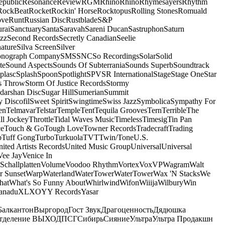
epublic
Resonance
Review
RGM
Rhino
Rhino
Rhymesayers
Rhythm
RockBeat
Rocket
Rockin' Horse
Rocktopus
Rolling Stones
Romuald
ove
Runt
Russian Disc
Rustblade
S&P
rai
Sanctuary
Santa
Saravah
Sareni Ducan
Sastruphon
Saturn
azz
Second Records
Secretly Canadian
Seelie
ature
Silva Screen
Silver
onograph Company
SMS
SNC
So Recordings
Solar
Solid
te
Sound Aspects
Sounds Of Subterrania
Sounds Superb
Soundtrack
plasc
Splash
Spoon
Spotlight
SPV
SR International
Stage
Stage One
Star
s Throw
Storm Of Justice Records
Stormy
darshan Disc
Sugar Hill
Sumerian
Summit
 Discofil
Sweet Spirit
Swingtime
Swiss Jazz
Symbolica
Sympathy For
en
Telmavar
Telstar
Temple
Tent
Tequila Grooves
Tern
Terrible
The
ll Jockey
Throttle
Tidal Waves Music
Timeless
Timesig
Tin Pan
ce
Touch & Go
Tough Love
Towner Records
Tradecraft
Trading
b
Tuff Gong
Turbo
Turkuola
TVT
Twin/Tone
U.S.
ited Artists Records
United Music Group
Universal
Universal
Vee Jay
Venice In
Schallplatten
Volume
Voodoo Rhythm
Vortex
Vox
VP
Wagram
Walt
r Sunset
Warp
Waterland
WaterTower
WaterTower
Wax 'N Stacks
We
hat
What's So Funny About
Whirlwind
Wifon
Wiiija
Wilbury
Win
anadu
XL
XO
Y
Y Records
Yasar
Балкантон
Выргород
Гост Звук
Драгоценность
Дядюшка
тделение ВЫХОД
ПСГ
Сибирь
Сияние
Ультра
Ультра Продакшн