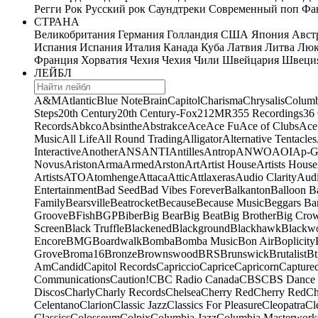
Регги
Рок
Русский рок
Саундтреки
Современный поп
Фан
СТРАНА
Великобритания
Германия
Голландия
США
Япония
Авст
Испания
Испания
Италия
Канада
Куба
Латвия
Литва
Люк
Франция
Хорватия
Чехия
Чехия
Чили
Швейцария
Швеци
ЛЕЙБЛ
A&M
Atlantic
Blue Note
Brain
Capitol
Charisma
Chrysalis
Columb
Steps
20th Century
20th Century-Fox
21
2MR
355 Recordings
36
Records
Abkco
Absinthe
Abstrakce
Ace
Ace Fu
Ace of Clubs
Ace
Music
All Life
All Round Trading
Alligator
Alternative Tentacles
Interactive
Another
ANS
ANTI
Antilles
Antrop
ANWO
AOI
Ap-G
Novus
Ariston
Arma
Armed
Arston
Art
Artist House
Artists House
Artists
ATO
Atomhenge
Attaca
Attic
Attlaxeras
Audio Clarity
Audi
Entertainment
Bad Seed
Bad Vibes Forever
Balkanton
Balloon B
Family
Bearsville
Beatrocket
Because
Because Music
Beggars Ba
Groove
BFish
BGP
Biber
Big Bear
Big Beat
Big Brother
Big Cro
Screen
Black Truffle
Blackened
Blackground
Blackhawk
Blackw
Encore
BMG
Boardwalk
Bomba
Bomba Music
Bon Air
Boplicity
Grove
Broma16
Bronze
Brownswood
BRS
Brunswick
Brutalist
Bt
Am
Candid
Capitol Records
Capriccio
Caprice
Capricorn
Capture
Communications
Caution!
CBC Radio Canada
CBS
CBS Dance 
Discos
Charly
Charly Records
Chelsea
Cherry Red
Cherry Red
Ch
Celentano
Clarion
Classic Jazz
Classics For Pleasure
Cleopatra
Cl
Classics
Colosseum
Colpix
Columbia Jazz
Columbia Masterwork