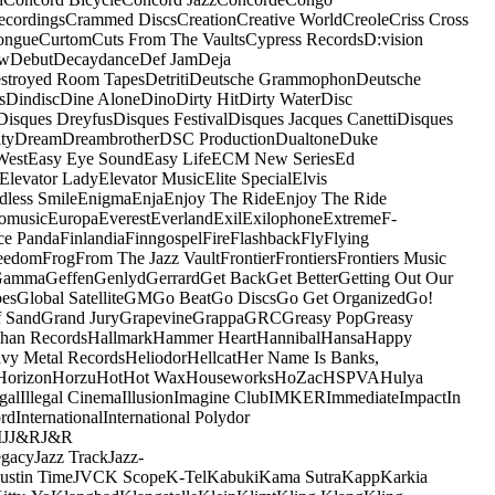
ecordings
Crammed Discs
Creation
Creative World
Creole
Criss Cross
ongue
Curtom
Cuts From The Vaults
Cypress Records
D:vision
ow
Debut
Decaydance
Def Jam
Deja
stroyed Room Tapes
Detriti
Deutsche Grammophon
Deutsche
s
Dindisc
Dine Alone
Dino
Dirty Hit
Dirty Water
Disc
Disques Dreyfus
Disques Festival
Disques Jacques Canetti
Disques
ty
Dream
Dreambrother
DSC Production
Dualtone
Duke
West
Easy Eye Sound
Easy Life
ECM New Series
Ed
Elevator Lady
Elevator Music
Elite Special
Elvis
dless Smile
Enigma
Enja
Enjoy The Ride
Enjoy The Ride
omusic
Europa
Everest
Everland
Exil
Exilophone
Extreme
F-
ce Panda
Finlandia
Finngospel
Fire
Flashback
Fly
Flying
eedom
Frog
From The Jazz Vault
Frontier
Frontiers
Frontiers Music
Gamma
Geffen
Genlyd
Gerrard
Get Back
Get Better
Getting Out Our
pes
Global Satellite
GM
Go Beat
Go Discs
Go Get Organized
Go!
f Sand
Grand Jury
Grapevine
Grappa
GRC
Greasy Pop
Greasy
han Records
Hallmark
Hammer Heart
Hannibal
Hansa
Happy
vy Metal Records
Heliodor
Hellcat
Her Name Is Banks,
Horizon
Horzu
Hot
Hot Wax
Houseworks
HoZac
HSPVA
Hulya
egal
Illegal Cinema
Illusion
Imagine Club
IMKER
Immediate
Impact
In
ord
International
International Polydor
M
J
J&R
J&R
egacy
Jazz Track
Jazz-
Justin Time
JVC
K Scope
K-Tel
Kabuki
Kama Sutra
Kapp
Karkia