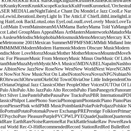
a KORNER
Kill Rock Stars
King
Kingsize
Kirshner
Kismet
Kitchenware
K
tz
Kranky
Krem
Krunk
Kscope
Kuckuck
KultFront
Kuroneko
L'Orchestra
ASER MEDIA
LateNightTales
Le Chant Du Monde
Le Jazz Cool
Le Nar
to
Lewis
Liberation
Liberty
Light In The Attic
Lil' Chief
Lilith
Limelight
Li
ng Hair
Look Back
Lotus
Lotus Eye
Lou
Loud
Love
Lovely Music
LoveTa
 Loft
Main Event
Mainstream
MAM
Mama Barley
Mama Told Ya
Mango
cot Label Group
Mass Appeal
Mass Art
Masters
Masterworks
Matador
Ma
a Auslese
Melodisc
Melophobia
Melosmusik
Memo
Mercury
Mercury KX
me
Metronome 2001
Mexican Summer
MFP
MFS
MGM
Midi
Midland Inte
J
MMi
MMO
Modern
Modern Harmonic
Modern Obscure Music
Modern
ndisc
More Love
Moroz
Mosaic
Mother Mother
Motown
Mounted
Move
ic For Pleasure
Music From Memory
Music Minus One
Music Of Life
M
tant
Mute
Muza
Myrrh
Mystic
M•A Music
n5MD
NABEL
Napalm
Nashbo
w Albion
New Jazz
New Rose
New West
New World
Next Wave
NGM
N
ot Now
Not Now Music
Not On Label
Noton
Nova
Novus
NPG
Nubian
Nu
R
Ohrwaschl
Ohrwurm
Okeh
Old Town
Olivia
One Little Independent
One
c
Oriana
Original Jazz Classics
Other People
Other Voices
OUT
Out Of L
Palo Alto
Palo Alto Jazz
Palo Alto Records
Palto Flats
Panegyric
Panora
fect Silver Line
Pastels
Pathe
Pausa
Paw Tracks
Pax
PBR International
PD
lassics
Philpot Lane
Phono Suecia
Phonogram
Phontastic
Piano Piano
Pias
ayon
Plesser
Plstk wrld
PMB Music
Pointblank
Polar
Pole
Poljazz
Polskie N
llo
Portrait
Potato
Potomak
Power Exchange
PRE
Prestige Folklore
Primar
RT
Psycho
Pure Pleasure
Purple
PVC
PWL
PYE
Quade
Qualiton
Quartersti
id
Rare Earth
RareNoise
Raretone
Rat Pack
RattleSnake
Raw Power
Rawk
eal World
Rec-O-Hit
Recommended
Record Station
Red
Red Bullet
Red 