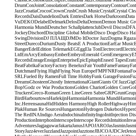
Drum
ConJoint
Consolation
Constant
Contemporary
Contour
Cont
Jazz
Croatia
Crocos
Crown
Crush
Crush Music
Crystal
Crystal Cle
Records
Dais
Dandelion
Dark Entries
Dark Horse
Darkroom
Data
Vu
DEKO
Delabel
Delmark
Delos
Delta
Demon
Demon Music Gr
Harmonia Mundi
Deutscher Schallplattenclub
Devil Discos
DFA
Jockey
Dischord
Discipline Global Mobile
Disco Doge
Disco Hal
Swing
Division
DJ ПЛАЩ
DJM
Do It
Doctor Jazz
Dogma Rgaza
Street
Dureco
Durium
Dusty Beats
E A Production
Ear
Ear Music
Banger
Edel
Edition Telemark
EG
Egg
Ela Ton
Electrecord
Electri
Ltd
EmArcy
Embassy
Ember
Embryo
Emerald Gem
Emergency
E
Records
Enrage
Ensign
Enterprise
Epic
Epitaph
Erased Tapes
Erat
Beat
Fabrika
Factory
Factory Benelux
Fair Youth
Fame
Fantasy
Fa
Dutchman
Flying High
Flying Nun Europe
FMP
FNR
Fontana
Fo
SRL
Fueled By Ramen
Full Time Hobby
Funk Garage
Fusion
Fu
Dreams
Ghosteen
Ghostly International
Giant
Giants Of Jazz
Gig
Bop!
Godz ov War Productions
Golden Chariot
Golden Core
Gol
Truckers
Greco-Roman
Green Line
Green Sabre
GRP
Grunt
Grupp
Bird
Harbourtown
Harlekijn
Harmonia
Harmonia Mundi
Harmoni
Inc.
Herrensauna
Hid
Hidden Harmony
High Roller
Highway
Him
Plak
Human Re Sources
Hungaroton
Hydrogen Dukebox
Hyper
The Red
INA
Indigo Aera
Indochina
Infinity
Ingo
Init
Injection Di
Production
Interphon
Interscope
Interscope Records
Intuition
Inva
Adventures
Jagjaguwar
Jakarta
Janus
JAPO
JARO
Jas
Jasmin
Jasm
Story
Jazz4ever
Jazzland
Jazzpoint
Jazztone
JB
JCOA
JDC
Jet
Jeton