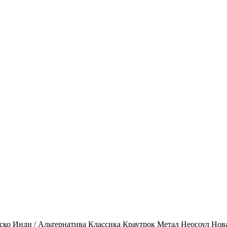
ско
Инди / Альтернатива
Классика
Краутрок
Метал
Неосоул
Нов