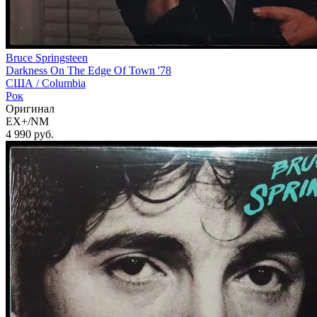
Bruce Springsteen
Darkness On The Edge Of Town '78
США /
Columbia
Рок
Оригинал
EX+/NM
4 990
руб.