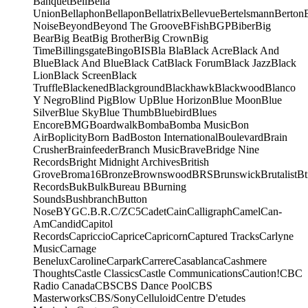
Banquet
Bell
Bella
Union
Bellaphon
Bellapon
Bellatrix
Bellevue
Bertelsmann
Berton
Noise
Beyond
Beyond The Groove
BFish
BGP
Biber
Big
Bear
Big Beat
Big Brother
Big Crown
Big
Time
Billingsgate
Bingo
BIS
Bla Bla
Black Acre
Black And
Blue
Black And Blue
Black Cat
Black Forum
Black Jazz
Black
Lion
Black Screen
Black
Truffle
Blackened
Blackground
Blackhawk
Blackwood
Blanco
Y Negro
Blind Pig
Blow Up
Blue Horizon
Blue Moon
Blue
Silver
Blue Sky
Blue Thumb
Bluebird
Blues
Encore
BMG
Boardwalk
Bomba
Bomba Music
Bon
Air
Boplicity
Born Bad
Boston International
Boulevard
Brain
Crusher
Brainfeeder
Branch Music
Brave
Bridge Nine
Records
Bright Midnight Archives
British
Grove
Broma16
Bronze
Brownswood
BRS
Brunswick
Brutalist
Bt
Records
Buk
Bulk
Bureau B
Burning
Sounds
Bushbranch
Button
Nose
BYG
C.B.R.
C/Z
C5
Cadet
Cain
Calligraph
Camel
Can-
Am
Candid
Capitol
Records
Capriccio
Caprice
Capricorn
Captured Tracks
Carlyne
Music
Carnage
Benelux
Caroline
Carpark
Carrere
Casablanca
Cashmere
Thoughts
Castle Classics
Castle Communications
Caution!
CBC
Radio Canada
CBS
CBS Dance Pool
CBS
Masterworks
CBS/Sony
Celluloid
Centre D'etudes