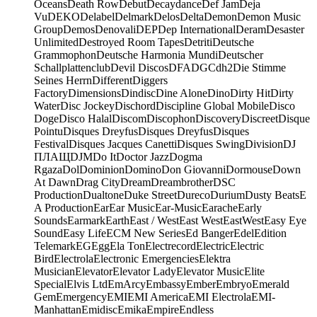
Oceans
Death Row
Debut
Decaydance
Def Jam
Deja
Vu
DEKO
Delabel
Delmark
Delos
Delta
Demon
Demon Music
Group
Demos
Denovali
DEP
Dep International
Deram
Desaster
Unlimited
Destroyed Room Tapes
Detriti
Deutsche
Grammophon
Deutsche Harmonia Mundi
Deutscher
Schallplattenclub
Devil Discos
DFA
DGC
dh2
Die Stimme
Seines Herrn
Different
Diggers
Factory
Dimensions
Dindisc
Dine Alone
Dino
Dirty Hit
Dirty
Water
Disc Jockey
Dischord
Discipline Global Mobile
Disco
Doge
Disco Halal
Discom
Discophon
Discovery
Discreet
Disque
Pointu
Disques Dreyfus
Disques Dreyfus
Disques
Festival
Disques Jacques Canetti
Disques Swing
Division
DJ
ПЛАЩ
DJM
Do It
Doctor Jazz
Dogma
Rgaza
Dol
Dominion
Domino
Don Giovanni
Dormouse
Down
At Dawn
Drag City
Dream
Dreambrother
DSC
Production
Dualtone
Duke Street
Dureco
Durium
Dusty Beats
E
A Production
Ear
Ear Music
Ear-Music
Earache
Early
Sounds
Earmark
Earth
East / West
East West
EastWest
Easy Eye
Sound
Easy Life
ECM New Series
Ed Banger
Edel
Edition
Telemark
EG
Egg
Ela Ton
Electrecord
Electric
Electric
Bird
Electrola
Electronic Emergencies
Elektra
Musician
Elevator
Elevator Lady
Elevator Music
Elite
Special
Elvis Ltd
EmArcy
Embassy
Ember
Embryo
Emerald
Gem
Emergency
EMI
EMI America
EMI Electrola
EMI-
Manhattan
Emidisc
Emika
Empire
Endless