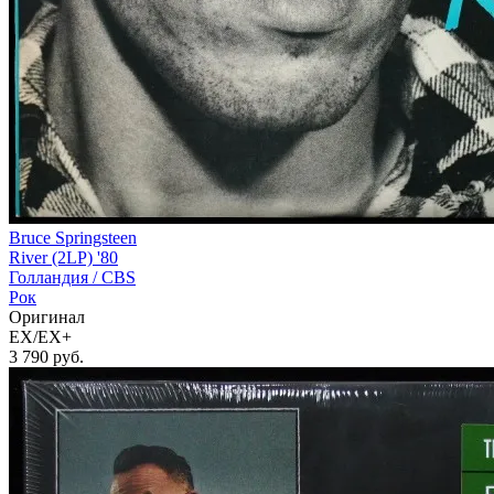
Bruce Springsteen
River (2LP) '80
Голландия /
CBS
Рок
Оригинал
EX/EX+
3 790
руб.