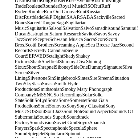
Distro
Ronco
Rong
Rooster
Rose Avenue
Rostrum
Rough
Trade
Roulette
Rounder
Royal Music
RSO
Ruf
Ruff
Ryders
Rumble
Run Out Groove
Runt
Russian
Disc
Rustblade
S&P Digital
SAAR
SABA
Sackville
Sacred
Bones
Sacred Tongue
Saga
Sagittarian
Music
Saguitarius
Salsoul
Salvation
Salvo
Samadhisound
Samurai
Ducan
Sastruphon
Saturn Research
Savitor
Savoy
Savoy
Jazz
Scene
Scepter
Schwann Musica Sacra
Score
Scotti
Bros.
Scotti Brothers
Screaming Apple
Sea Breeze Jazz
Second
Records
Secretly Canadian
Seelie
Court
SERWED
Setalight
Shady
Shakey
Pictures
Shark
Sheffield
Shimmy-Disc
Shining
Sioux
Shout
Shrapnel
Siboney
SideOneDummy
Signature
Silva
Screen
Silver
Lining
Silvertone
Sin
Singlebrook
Sintez
Sire
Sireena
Situation
Two
Sky
Slash
Smash
Smith Hyde
Productions
Smithsonian
Smoky Mary Phonograph
Company
SMS
SNC
So Recordings
Solar
Solid
State
Soliti
SoLyd
Soma
Some
Somerset
Sona Gaia
Productions
Sonet
Sonovox
Sony
Sony Classical
Sony
Music
SOS
Soul
Soul Jazz
Soul Note
Sound Aspects
Sounds Of
Subterrania
Sounds Superb
Soundtrack
Factory
Soundvision
Soviet Grail
Soyuz
Spanish
Prayers
Spark
Spectraphonic
Specula
Sphere
Sound
Spiegelei
Spinefarm
Spinout