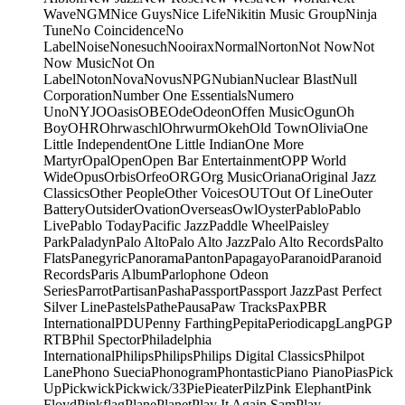
Wave
NGM
Nice Guys
Nice Life
Nikitin Music Group
Ninja
Tune
No Coincidence
No
Label
Noise
Nonesuch
Nooirax
Normal
Norton
Not Now
Not
Now Music
Not On
Label
Noton
Nova
Novus
NPG
Nubian
Nuclear Blast
Null
Corporation
Number One Essentials
Numero
Uno
NYJO
Oasis
OBE
Ode
Odeon
Offen Music
Ogun
Oh
Boy
OHR
Ohrwaschl
Ohrwurm
Okeh
Old Town
Olivia
One
Little Independent
One Little Indian
One More
Martyr
Opal
Open
Open Bar Entertainment
OPP World
Wide
Opus
Orbis
Orfeo
ORG
Org Music
Oriana
Original Jazz
Classics
Other People
Other Voices
OUT
Out Of Line
Outer
Battery
Outsider
Ovation
Overseas
Owl
Oyster
Pablo
Pablo
Live
Pablo Today
Pacific Jazz
Paddle Wheel
Paisley
Park
Paladyn
Palo Alto
Palo Alto Jazz
Palo Alto Records
Palto
Flats
Panegyric
Panorama
Panton
Papagayo
Paranoid
Paranoid
Records
Paris Album
Parlophone Odeon
Series
Parrot
Partisan
Pasha
Passport
Passport Jazz
Past Perfect
Silver Line
Pastels
Pathe
Pausa
Paw Tracks
Pax
PBR
International
PDU
Penny Farthing
Pepita
Periodica
pgLang
PGP
RTB
Phil Spector
Philadelphia
International
Philips
Philips
Philips Digital Classics
Philpot
Lane
Phono Suecia
Phonogram
Phontastic
Piano Piano
Pias
Pick
Up
Pickwick
Pickwick/33
Pie
Pieater
Pilz
Pink Elephant
Pink
Floyd
Pinkflag
Plane
Planet
Play It Again Sam
Play