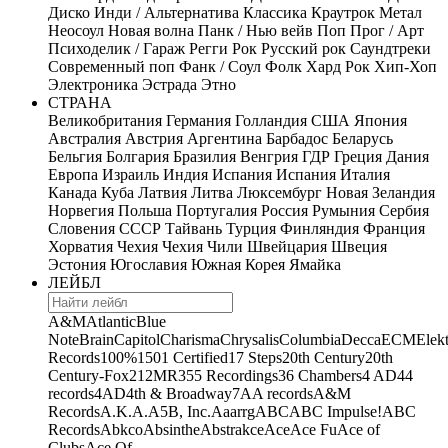
Диско
Инди / Альтернатива
Классика
Краутрок
Метал
Неосоул
Новая волна
Панк / Нью вейв
Поп
Прог / Арт
Психоделик / Гараж
Регги
Рок
Русский рок
Саундтреки
Современный поп
Фанк / Соул
Фолк
Хард Рок
Хип-Хоп
Электроника
Эстрада
Этно
СТРАНА
Великобритания
Германия
Голландия
США
Япония
Австралия
Австрия
Аргентина
Барбадос
Беларусь
Бельгия
Болгария
Бразилия
Венгрия
ГДР
Греция
Дания
Европа
Израиль
Индия
Испания
Испания
Италия
Канада
Куба
Латвия
Литва
Люксембург
Новая Зеландия
Норвегия
Польша
Португалия
Россия
Румыния
Сербия
Словения
СССР
Тайвань
Турция
Финляндия
Франция
Хорватия
Чехия
Чехия
Чили
Швейцария
Швеция
Эстония
Югославия
Южная Корея
Ямайка
ЛЕЙБЛ
A&M
Atlantic
Blue
Note
Brain
Capitol
Charisma
Chrysalis
Columbia
Decca
ECM
Elek
Records
100%
1501 Certified
17 Steps
20th Century
20th
Century-Fox
21
2MR
355 Recordings
36 Chambers
4 AD
44
records
4AD
4th & Broadway
7A
A records
A&M
Records
A.K.A.
A5B, Inc.
Aaarrg
ABC
ABC Impulse!
ABC
Records
Abkco
Absinthe
Abstrakce
Ace
Ace Fu
Ace of
Clubs
Ace Of