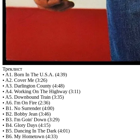
Треклист
• A1. Born In The U.S.A. (4:39)
• A2. Cover Me (3:26)
• A3. Darlington County (4:48)
• A4. Working On The Highway (3:11)
• A5. Downbound Train (3:35)
• A6. I'm On Fire (2:36)
• B1. No Surrender (4:00)
• B2. Bobby Jean (3:46)
• B3. I'm Goin' Down (3:29)
• B4. Glory Days (4:15)
• B5. Dancing In The Dark (4:01)
• B6. My Hometown (4:33)