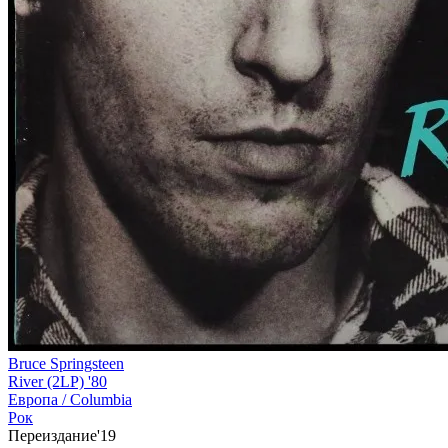
Bruce Springsteen
River (2LP) '80
Европа /
Columbia
Рок
Переиздание'19