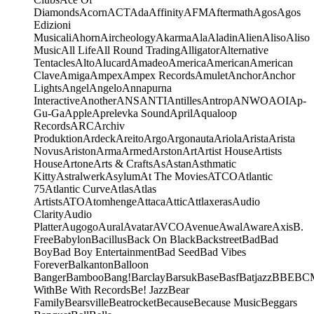
Diamonds
Acorn
ACT
Ada
Affinity
AFM
Aftermath
Agos
Agos
Edizioni
Musicali
Ahorn
Aircheology
Akarma
Ala
Aladin
Alien
Aliso
Aliso
Music
All Life
All Round Trading
Alligator
Alternative
Tentacles
Alto
Alucard
Amadeo
America
American
American
Clave
Amiga
Ampex
Ampex Records
Amulet
Anchor
Anchor
Lights
Angel
Angelo
Annapurna
Interactive
Another
ANS
ANTI
Antilles
Antrop
ANWO
AOI
Ap-
Gu-Ga
Apple
Aprelevka Sound
April
Aqualoop
Records
ARC
Archiv
Produktion
Ardeck
Areito
Argo
Argonauta
Ariola
Arista
Arista
Novus
Ariston
Arma
Armed
Arston
Art
Artist House
Artists
House
Artone
Arts & Crafts
As
Astan
Asthmatic
Kitty
Astralwerk
Asylum
At The Movies
ATCO
Atlantic
75
Atlantic Curve
Atlas
Atlas
Artists
ATO
Atomhenge
Attaca
Attic
Attlaxeras
Audio
Clarity
Audio
Platter
Augogo
Aural
Avatar
AVCO
Avenue
Awal
Aware
Axis
B.
Free
Babylon
Bacillus
Back On Black
Backstreet
Bad
Bad
Boy
Bad Boy Entertainment
Bad Seed
Bad Vibes
Forever
Balkanton
Balloon
Banger
Bamboo
Bang!
Barclay
Barsuk
Base
Basf
Batjazz
BBE
BC
With
Be With Records
Be! Jazz
Bear
Family
Bearsville
Beatrocket
Because
Because Music
Beggars