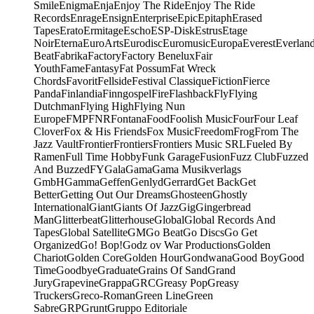
Smile
Enigma
Enja
Enjoy The Ride
Enjoy The Ride
Records
Enrage
Ensign
Enterprise
Epic
Epitaph
Erased
Tapes
Erato
Ermitage
Escho
ESP-Disk
Estrus
Etage
Noir
Eterna
EuroArts
Eurodisc
Euromusic
Europa
Everest
Everlan
Beat
Fabrika
Factory
Factory Benelux
Fair
Youth
Fame
Fantasy
Fat Possum
Fat Wreck
Chords
Favorit
Fellside
Festival Classique
Fiction
Fierce
Panda
Finlandia
Finngospel
Fire
Flashback
Fly
Flying
Dutchman
Flying High
Flying Nun
Europe
FMP
FNR
Fontana
Food
Foolish Music
Four
Four Leaf
Clover
Fox & His Friends
Fox Music
Freedom
Frog
From The
Jazz Vault
Frontier
Frontiers
Frontiers Music SRL
Fueled By
Ramen
Full Time Hobby
Funk Garage
Fusion
Fuzz Club
Fuzzed
And Buzzed
FY
Gala
Gama
Gama Musikverlags
GmbH
Gamma
Geffen
Genlyd
Gerrard
Get Back
Get
Better
Getting Out Our Dreams
Ghosteen
Ghostly
International
Giant
Giants Of Jazz
Gig
Gingerbread
Man
Glitterbeat
Glitterhouse
Global
Global Records And
Tapes
Global Satellite
GM
Go Beat
Go Discs
Go Get
Organized
Go! Bop!
Godz ov War Productions
Golden
Chariot
Golden Core
Golden Hour
Gondwana
Good Boy
Good
Time
Goodbye
Graduate
Grains Of Sand
Grand
Jury
Grapevine
Grappa
GRC
Greasy Pop
Greasy
Truckers
Greco-Roman
Green Line
Green
Sabre
GRP
Grunt
Gruppo Editoriale