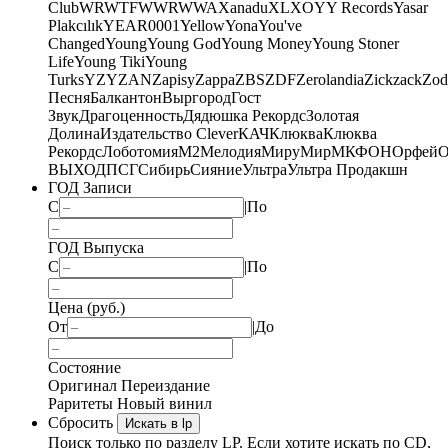
Club
WRWTFWWR
WWA
Xanadu
XL
XO
Y
Y Records
Yasar
Plakcılık
YEAR0001
Yellow
Yona
You've
Changed
Young
Young God
Young Money
Young Stoner
Life
Young Tiki
Young
Turks
YZY
ZAN
Zapisy
Zappa
ZBS
ZDF
Zerolandia
Zickzack
Zod
Песня
Балкантон
Выргород
Гост
Звук
Драгоценность
Дядюшка Рекордс
Золотая
Долина
Издательство Clever
КАЧ
Клюква
Клюква
Рекордс
Лоботомия
М2
Мелодия
МируМир
МКФОН
Орфей
О
ВЫХОД
ПСГ
Сибирь
Сияние
Ультра
Ультра Продакшн
ГОД Записи
С
|
По
ГОД Выпуска
С
|
По
Цена (руб.)
От
|
До
Состояние
Оригинал
Переиздание
Раритеты
Новый винил
Сбросить
Искать в lp
Поиск только по разделу LP. Если хотите искать по CD,