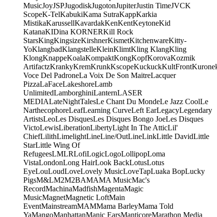
Music
Joy
JSP
Jugodisk
Jugoton
Jupiter
Justin Time
JVC
K
Scope
K-Tel
Kabuki
Kama Sutra
Kapp
Karkia
Mistika
Karussell
Kavardak
Ken
Kent
Keytone
Kid
Katana
KIDina KORNER
Kill Rock
Stars
King
Kingsize
Kirshner
Kismet
Kitchenware
Kitty-
Yo
Klangbad
Klangstelle
Klein
Klimt
Kling Klang
Kling
Klong
Knappe
Koala
Kompakt
Kong
Kopf
Korova
Kozmik
Artifactz
Kranky
Krem
Krunk
Kscope
Kuckuck
KultFront
Kurone
Voce Del Padrone
La Voix De Son Maitre
Lacquer
Pizza
LaFace
Lakeshore
Lamb
Unlimited
Lamborghini
Lantern
LASER
MEDIA
LateNightTales
Le Chant Du Monde
Le Jazz Cool
Le
Narthecophore
Leaf
Learning Curve
Left Ear
Legacy
Legendary
Artists
Leo
Les Disques
Les Disques Bongo Joe
Les Disques
Victo
Lewis
Liberation
Liberty
Light In The Attic
Lil'
Chief
Lilith
Limelight
Line
Line/OutLine
Link
Little David
Little
Star
Little Wing Of
Refugees
LMLR
Lofi
Logic
Logo
Lollipop
Loma
Vista
London
Long Hair
Look Back
Lotus
Lotus
Eye
Lou
Loud
Love
Lovely Music
LoveTap
Luaka Bop
Lucky
Pigs
M&L
M2
M2BA
MA
MA Music
Mac's
Record
Machina
Madfish
Magenta
Magic
Music
Magnet
Magnetic Loft
Main
Event
Mainstream
MAM
Mama Barley
Mama Told
Ya
Mango
Manhattan
Manic Ears
Manticore
Marathon Media