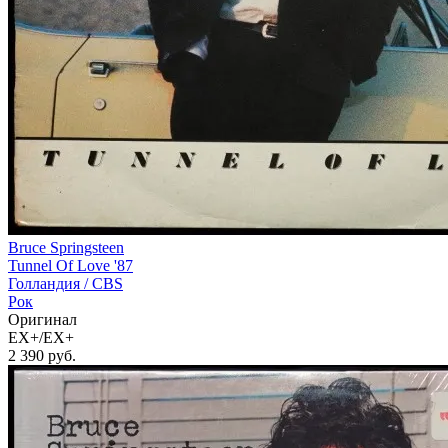
Bruce Springsteen
Tunnel Of Love '87
Голландия /
CBS
Рок
Оригинал
EX+/EX+
2 390
руб.