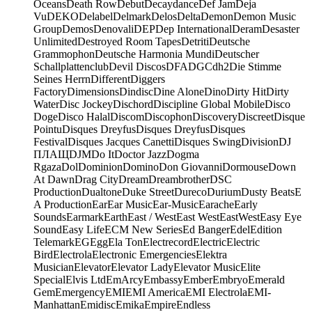
Oceans
Death Row
Debut
Decaydance
Def Jam
Deja
Vu
DEKO
Delabel
Delmark
Delos
Delta
Demon
Demon Music
Group
Demos
Denovali
DEP
Dep International
Deram
Desaster
Unlimited
Destroyed Room Tapes
Detriti
Deutsche
Grammophon
Deutsche Harmonia Mundi
Deutscher
Schallplattenclub
Devil Discos
DFA
DGC
dh2
Die Stimme
Seines Herrn
Different
Diggers
Factory
Dimensions
Dindisc
Dine Alone
Dino
Dirty Hit
Dirty
Water
Disc Jockey
Dischord
Discipline Global Mobile
Disco
Doge
Disco Halal
Discom
Discophon
Discovery
Discreet
Disque
Pointu
Disques Dreyfus
Disques Dreyfus
Disques
Festival
Disques Jacques Canetti
Disques Swing
Division
DJ
ПЛАЩ
DJM
Do It
Doctor Jazz
Dogma
Rgaza
Dol
Dominion
Domino
Don Giovanni
Dormouse
Down
At Dawn
Drag City
Dream
Dreambrother
DSC
Production
Dualtone
Duke Street
Dureco
Durium
Dusty Beats
E
A Production
Ear
Ear Music
Ear-Music
Earache
Early
Sounds
Earmark
Earth
East / West
East West
EastWest
Easy Eye
Sound
Easy Life
ECM New Series
Ed Banger
Edel
Edition
Telemark
EG
Egg
Ela Ton
Electrecord
Electric
Electric
Bird
Electrola
Electronic Emergencies
Elektra
Musician
Elevator
Elevator Lady
Elevator Music
Elite
Special
Elvis Ltd
EmArcy
Embassy
Ember
Embryo
Emerald
Gem
Emergency
EMI
EMI America
EMI Electrola
EMI-
Manhattan
Emidisc
Emika
Empire
Endless