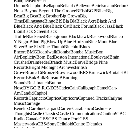
Banquet
Bell
Bella
Union
Bellaphon
Bellapon
Bellatrix
Bellevue
Bertelsmann
Berton
Noise
Beyond
Beyond The Groove
BFish
BGP
Biber
Big
Bear
Big Beat
Big Brother
Big Crown
Big
Time
Billingsgate
Bingo
BIS
Bla Bla
Black Acre
Black And
Blue
Black And Blue
Black Cat
Black Forum
Black Jazz
Black
Lion
Black Screen
Black
Truffle
Blackened
Blackground
Blackhawk
Blackwood
Blanco
Y Negro
Blind Pig
Blow Up
Blue Horizon
Blue Moon
Blue
Silver
Blue Sky
Blue Thumb
Bluebird
Blues
Encore
BMG
Boardwalk
Bomba
Bomba Music
Bon
Air
Boplicity
Born Bad
Boston International
Boulevard
Brain
Crusher
Brainfeeder
Branch Music
Brave
Bridge Nine
Records
Bright Midnight Archives
British
Grove
Broma16
Bronze
Brownswood
BRS
Brunswick
Brutalist
Bt
Records
Buk
Bulk
Bureau B
Burning
Sounds
Bushbranch
Button
Nose
BYG
C.B.R.
C/Z
C5
Cadet
Cain
Calligraph
Camel
Can-
Am
Candid
Capitol
Records
Capriccio
Caprice
Capricorn
Captured Tracks
Carlyne
Music
Carnage
Benelux
Caroline
Carpark
Carrere
Casablanca
Cashmere
Thoughts
Castle Classics
Castle Communications
Caution!
CBC
Radio Canada
CBS
CBS Dance Pool
CBS
Masterworks
CBS/Sony
Celluloid
Centre D'etudes