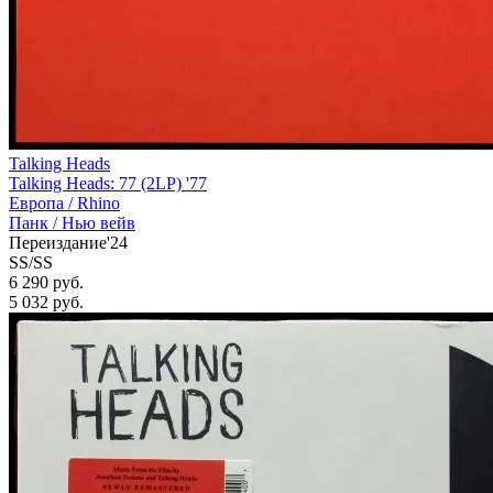
Talking Heads
Talking Heads: 77 (2LP) '77
Европа /
Rhino
Панк / Нью вейв
Переиздание'24
SS/SS
6 290 руб.
5 032
руб.