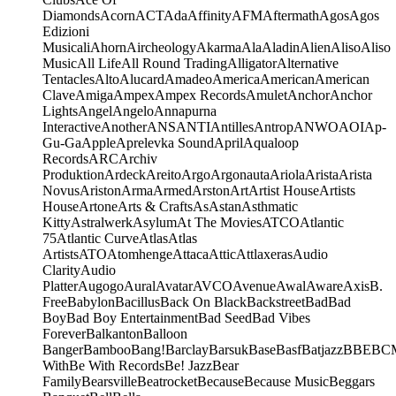
Diamonds
Acorn
ACT
Ada
Affinity
AFM
Aftermath
Agos
Agos
Edizioni
Musicali
Ahorn
Aircheology
Akarma
Ala
Aladin
Alien
Aliso
Aliso
Music
All Life
All Round Trading
Alligator
Alternative
Tentacles
Alto
Alucard
Amadeo
America
American
American
Clave
Amiga
Ampex
Ampex Records
Amulet
Anchor
Anchor
Lights
Angel
Angelo
Annapurna
Interactive
Another
ANS
ANTI
Antilles
Antrop
ANWO
AOI
Ap-
Gu-Ga
Apple
Aprelevka Sound
April
Aqualoop
Records
ARC
Archiv
Produktion
Ardeck
Areito
Argo
Argonauta
Ariola
Arista
Arista
Novus
Ariston
Arma
Armed
Arston
Art
Artist House
Artists
House
Artone
Arts & Crafts
As
Astan
Asthmatic
Kitty
Astralwerk
Asylum
At The Movies
ATCO
Atlantic
75
Atlantic Curve
Atlas
Atlas
Artists
ATO
Atomhenge
Attaca
Attic
Attlaxeras
Audio
Clarity
Audio
Platter
Augogo
Aural
Avatar
AVCO
Avenue
Awal
Aware
Axis
B.
Free
Babylon
Bacillus
Back On Black
Backstreet
Bad
Bad
Boy
Bad Boy Entertainment
Bad Seed
Bad Vibes
Forever
Balkanton
Balloon
Banger
Bamboo
Bang!
Barclay
Barsuk
Base
Basf
Batjazz
BBE
BC
With
Be With Records
Be! Jazz
Bear
Family
Bearsville
Beatrocket
Because
Because Music
Beggars