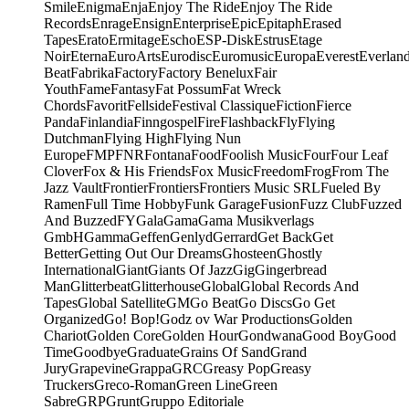
Smile
Enigma
Enja
Enjoy The Ride
Enjoy The Ride
Records
Enrage
Ensign
Enterprise
Epic
Epitaph
Erased
Tapes
Erato
Ermitage
Escho
ESP-Disk
Estrus
Etage
Noir
Eterna
EuroArts
Eurodisc
Euromusic
Europa
Everest
Everlan
Beat
Fabrika
Factory
Factory Benelux
Fair
Youth
Fame
Fantasy
Fat Possum
Fat Wreck
Chords
Favorit
Fellside
Festival Classique
Fiction
Fierce
Panda
Finlandia
Finngospel
Fire
Flashback
Fly
Flying
Dutchman
Flying High
Flying Nun
Europe
FMP
FNR
Fontana
Food
Foolish Music
Four
Four Leaf
Clover
Fox & His Friends
Fox Music
Freedom
Frog
From The
Jazz Vault
Frontier
Frontiers
Frontiers Music SRL
Fueled By
Ramen
Full Time Hobby
Funk Garage
Fusion
Fuzz Club
Fuzzed
And Buzzed
FY
Gala
Gama
Gama Musikverlags
GmbH
Gamma
Geffen
Genlyd
Gerrard
Get Back
Get
Better
Getting Out Our Dreams
Ghosteen
Ghostly
International
Giant
Giants Of Jazz
Gig
Gingerbread
Man
Glitterbeat
Glitterhouse
Global
Global Records And
Tapes
Global Satellite
GM
Go Beat
Go Discs
Go Get
Organized
Go! Bop!
Godz ov War Productions
Golden
Chariot
Golden Core
Golden Hour
Gondwana
Good Boy
Good
Time
Goodbye
Graduate
Grains Of Sand
Grand
Jury
Grapevine
Grappa
GRC
Greasy Pop
Greasy
Truckers
Greco-Roman
Green Line
Green
Sabre
GRP
Grunt
Gruppo Editoriale