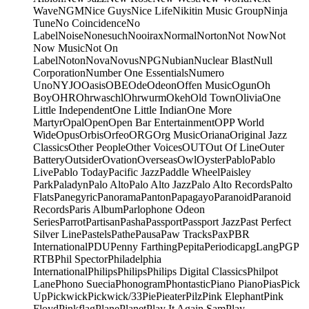
Wave
NGM
Nice Guys
Nice Life
Nikitin Music Group
Ninja
Tune
No Coincidence
No
Label
Noise
Nonesuch
Nooirax
Normal
Norton
Not Now
Not
Now Music
Not On
Label
Noton
Nova
Novus
NPG
Nubian
Nuclear Blast
Null
Corporation
Number One Essentials
Numero
Uno
NYJO
Oasis
OBE
Ode
Odeon
Offen Music
Ogun
Oh
Boy
OHR
Ohrwaschl
Ohrwurm
Okeh
Old Town
Olivia
One
Little Independent
One Little Indian
One More
Martyr
Opal
Open
Open Bar Entertainment
OPP World
Wide
Opus
Orbis
Orfeo
ORG
Org Music
Oriana
Original Jazz
Classics
Other People
Other Voices
OUT
Out Of Line
Outer
Battery
Outsider
Ovation
Overseas
Owl
Oyster
Pablo
Pablo
Live
Pablo Today
Pacific Jazz
Paddle Wheel
Paisley
Park
Paladyn
Palo Alto
Palo Alto Jazz
Palo Alto Records
Palto
Flats
Panegyric
Panorama
Panton
Papagayo
Paranoid
Paranoid
Records
Paris Album
Parlophone Odeon
Series
Parrot
Partisan
Pasha
Passport
Passport Jazz
Past Perfect
Silver Line
Pastels
Pathe
Pausa
Paw Tracks
Pax
PBR
International
PDU
Penny Farthing
Pepita
Periodica
pgLang
PGP
RTB
Phil Spector
Philadelphia
International
Philips
Philips
Philips Digital Classics
Philpot
Lane
Phono Suecia
Phonogram
Phontastic
Piano Piano
Pias
Pick
Up
Pickwick
Pickwick/33
Pie
Pieater
Pilz
Pink Elephant
Pink
Floyd
Pinkflag
Plane
Planet
Play It Again Sam
Play