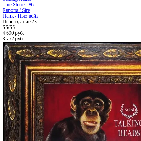
True Stories '86
Европа /
Sire
Панк / Нью вейв
Переиздание'23
SS/SS
4 690 руб.
3 752
руб.