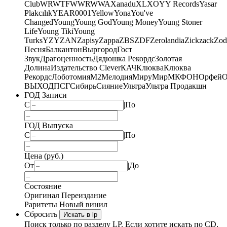
Club
WRWTFWWR
WWA
Xanadu
XL
XO
Y
Y Records
Yasar
Plakcılık
YEAR0001
Yellow
Yona
You've
Changed
Young
Young God
Young Money
Young Stoner
Life
Young Tiki
Young
Turks
YZY
ZAN
Zapisy
Zappa
ZBS
ZDF
Zerolandia
Zickzack
Zod
Песня
Балкантон
Выргород
Гост
Звук
Драгоценность
Дядюшка Рекордс
Золотая
Долина
Издательство Clever
КАЧ
Клюква
Клюква
Рекордс
Лоботомия
М2
Мелодия
МируМир
МКФОН
Орфей
О
ВЫХОД
ПСГ
Сибирь
Сияние
Ультра
Ультра Продакшн
ГОД Записи
С
|
По
ГОД Выпуска
С
|
По
Цена (руб.)
От
|
До
Состояние
Оригинал
Переиздание
Раритеты
Новый винил
Сбросить
Искать в lp
Поиск только по разделу LP. Если хотите искать по CD,