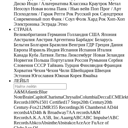
Диско
Инди / Альтернатива
Классика
Краутрок
Метал
Неосоул
Новая волна
Панк / Нью вейв
Поп
Прог / Арт
Психоделик / Гараж
Регги
Рок
Русский рок
Саундтреки
Современный поп
Фанк / Соул
Фолк
Хард Рок
Хип-Хоп
Электроника
Эстрада
Этно
СТРАНА
Великобритания
Германия
Голландия
США
Япония
Австралия
Австрия
Аргентина
Барбадос
Беларусь
Бельгия
Болгария
Бразилия
Венгрия
ГДР
Греция
Дания
Европа
Израиль
Индия
Испания
Испания
Италия
Канада
Куба
Латвия
Литва
Люксембург
Новая Зеландия
Норвегия
Польша
Португалия
Россия
Румыния
Сербия
Словения
СССР
Тайвань
Турция
Финляндия
Франция
Хорватия
Чехия
Чехия
Чили
Швейцария
Швеция
Эстония
Югославия
Южная Корея
Ямайка
ЛЕЙБЛ
A&M
Atlantic
Blue
Note
Brain
Capitol
Charisma
Chrysalis
Columbia
Decca
ECM
Elek
Records
100%
1501 Certified
17 Steps
20th Century
20th
Century-Fox
21
2MR
355 Recordings
36 Chambers
4 AD
44
records
4AD
4th & Broadway
7A
A records
A&M
Records
A.K.A.
A5B, Inc.
Aaarrg
ABC
ABC Impulse!
ABC
Records
Abkco
Absinthe
Abstrakce
Ace
Ace Fu
Ace of
Clubs
Ace Of