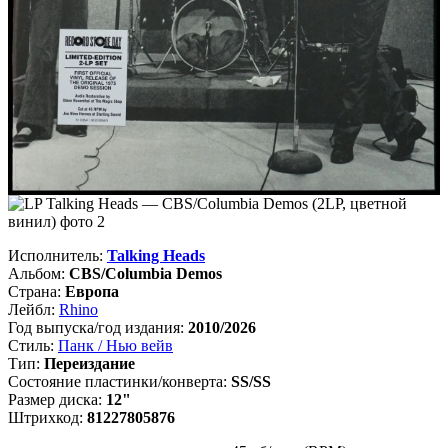
Исполнитель:
Talking Heads
Альбом:
CBS/Columbia Demos
Страна:
Европа
Лейбл:
Rhino
Год выпуска/год издания:
2010/2026
Стиль:
Панк / Нью вейв
Тип:
Переиздание
Состояние пластинки/конверта:
SS/SS
Размер диска:
12"
Штрихкод:
81227805876