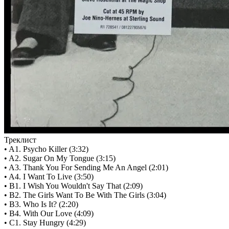
Треклист
• A1. Psycho Killer (3:32)
• A2. Sugar On My Tongue (3:15)
• A3. Thank You For Sending Me An Angel (2:01)
• A4. I Want To Live (3:50)
• B1. I Wish You Wouldn't Say That (2:09)
• B2. The Girls Want To Be With The Girls (3:04)
• B3. Who Is It? (2:20)
• B4. With Our Love (4:09)
• C1. Stay Hungry (4:29)