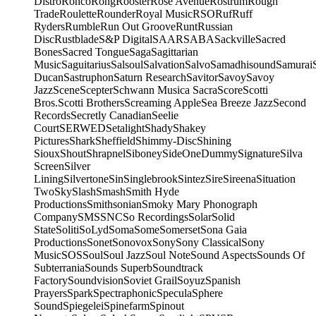
Distro
Ronco
Rong
Rooster
Rose Avenue
Rostrum
Rough
Trade
Roulette
Rounder
Royal Music
RSO
Ruf
Ruff
Ryders
Rumble
Run Out Groove
Runt
Russian
Disc
Rustblade
S&P Digital
SAAR
SABA
Sackville
Sacred
Bones
Sacred Tongue
Saga
Sagittarian
Music
Saguitarius
Salsoul
Salvation
Salvo
Samadhisound
Samurai
Ducan
Sastruphon
Saturn Research
Savitor
Savoy
Savoy
Jazz
Scene
Scepter
Schwann Musica Sacra
Score
Scotti
Bros.
Scotti Brothers
Screaming Apple
Sea Breeze Jazz
Second
Records
Secretly Canadian
Seelie
Court
SERWED
Setalight
Shady
Shakey
Pictures
Shark
Sheffield
Shimmy-Disc
Shining
Sioux
Shout
Shrapnel
Siboney
SideOneDummy
Signature
Silva
Screen
Silver
Lining
Silvertone
Sin
Singlebrook
Sintez
Sire
Sireena
Situation
Two
Sky
Slash
Smash
Smith Hyde
Productions
Smithsonian
Smoky Mary Phonograph
Company
SMS
SNC
So Recordings
Solar
Solid
State
Soliti
SoLyd
Soma
Some
Somerset
Sona Gaia
Productions
Sonet
Sonovox
Sony
Sony Classical
Sony
Music
SOS
Soul
Soul Jazz
Soul Note
Sound Aspects
Sounds Of
Subterrania
Sounds Superb
Soundtrack
Factory
Soundvision
Soviet Grail
Soyuz
Spanish
Prayers
Spark
Spectraphonic
Specula
Sphere
Sound
Spiegelei
Spinefarm
Spinout