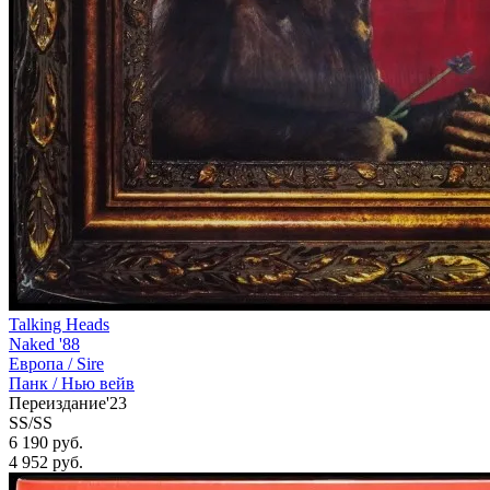
Talking Heads
Naked '88
Европа /
Sire
Панк / Нью вейв
Переиздание'23
SS/SS
6 190 руб.
4 952
руб.