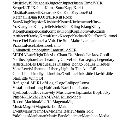
Music
Joy
JSP
Jugodisk
Jugoton
Jupiter
Justin Time
JVC
K
Scope
K-Tel
Kabuki
Kama Sutra
Kapp
Karkia
Mistika
Karussell
Kavardak
Ken
Kent
Keytone
Kid
Katana
KIDina KORNER
Kill Rock
Stars
King
Kingsize
Kirshner
Kismet
Kitchenware
Kitty-
Yo
Klangbad
Klangstelle
Klein
Klimt
Kling Klang
Kling
Klong
Knappe
Koala
Kompakt
Kong
Kopf
Korova
Kozmik
Artifactz
Kranky
Krem
Krunk
Kscope
Kuckuck
KultFront
Kurone
Voce Del Padrone
La Voix De Son Maitre
Lacquer
Pizza
LaFace
Lakeshore
Lamb
Unlimited
Lamborghini
Lantern
LASER
MEDIA
LateNightTales
Le Chant Du Monde
Le Jazz Cool
Le
Narthecophore
Leaf
Learning Curve
Left Ear
Legacy
Legendary
Artists
Leo
Les Disques
Les Disques Bongo Joe
Les Disques
Victo
Lewis
Liberation
Liberty
Light In The Attic
Lil'
Chief
Lilith
Limelight
Line
Line/OutLine
Link
Little David
Little
Star
Little Wing Of
Refugees
LMLR
Lofi
Logic
Logo
Lollipop
Loma
Vista
London
Long Hair
Look Back
Lotus
Lotus
Eye
Lou
Loud
Love
Lovely Music
LoveTap
Luaka Bop
Lucky
Pigs
M&L
M2
M2BA
MA
MA Music
Mac's
Record
Machina
Madfish
Magenta
Magic
Music
Magnet
Magnetic Loft
Main
Event
Mainstream
MAM
Mama Barley
Mama Told
Ya
Mango
Manhattan
Manic Ears
Manticore
Marathon Media