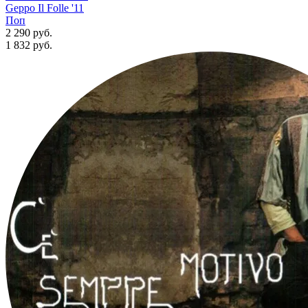
Geppo Il Folle '11
Поп
2 290 руб.
1 832
руб.