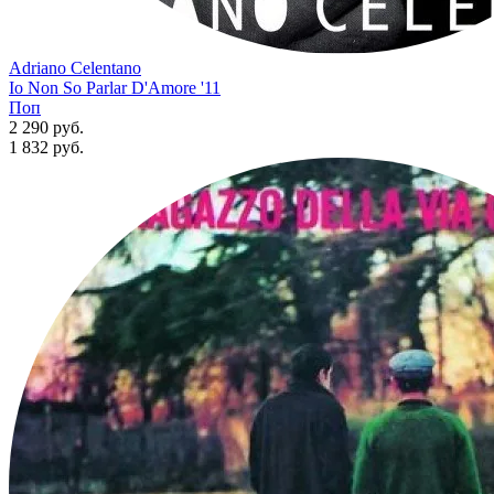
Adriano Celentano
Io Non So Parlar D'Amore '11
Поп
2 290 руб.
1 832
руб.