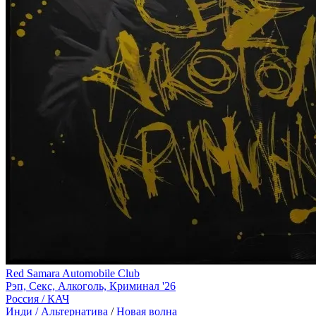
Red Samara Automobile Club
Рэп, Секс, Алкоголь, Криминал '26
Россия /
КАЧ
Инди / Альтернатива
/
Новая волна