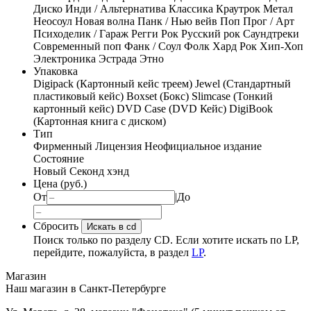
Диско
Инди / Альтернатива
Классика
Краутрок
Метал
Неосоул
Новая волна
Панк / Нью вейв
Поп
Прог / Арт
Психоделик / Гараж
Регги
Рок
Русский рок
Саундтреки
Современный поп
Фанк / Соул
Фолк
Хард Рок
Хип-Хоп
Электроника
Эстрада
Этно
Упаковка
Digipack (Картонный кейс треем)
Jewel (Стандартный
пластиковый кейс)
Boxset (Бокс)
Slimcase (Тонкий
картонный кейс)
DVD Case (DVD Кейс)
DigiBook
(Картонная книга с диском)
Тип
Фирменный
Лицензия
Неофициальное издание
Состояние
Новый
Секонд хэнд
Цена (руб.)
От
|
До
Сбросить
Искать в cd
Поиск только по разделу CD. Если хотите искать по LP,
перейдите, пожалуйста, в раздел
LP
.
Магазин
Наш магазин в Санкт-Петербурге