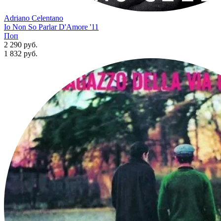
Adriano Celentano
Io Non So Parlar D'Amore '11
Поп
2 290 руб.
1 832
руб.