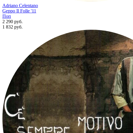
Adriano Celentano
Geppo Il Folle '11
Поп
2 290 руб.
1 832
руб.