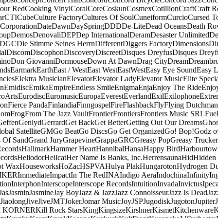
our Red
Cooking Vinyl
Coral
Core
Coskun
Cosmex
Cotillion
Craft
Craft R
ar
CTI
Cube
Culture Factory
Cultures Of Soul
Cuneiform
Curcio
Cursed T
 Corporation
Date
Dawn
DaySpring
DDD
De-Lite
Dead Oceans
Death R
oup
Demos
Denovali
DEP
Dep International
Deram
Desaster Unlimited
De
DGC
Die Stimme Seines Herrn
Different
Diggers Factory
Dimensions
Di
al
Discom
Discophon
Discovery
Discreet
Disques Dreyfus
Disques Dreyf
ino
Don Giovanni
Dormouse
Down At Dawn
Drag City
Dream
Dreambro
nds
Earmark
Earth
East / West
East West
EastWest
Easy Eye Sound
Easy L
ncies
Elektra Musician
Elevator
Elevator Lady
Elevator Music
Elite Speci
an
Emidisc
Emika
Empire
Endless Smile
Enigma
Enja
Enjoy The Ride
Enjo
roArts
Eurodisc
Euromusic
Europa
Everest
Everland
Exil
Exilophone
Extre
ion
Fierce Panda
Finlandia
Finngospel
Fire
Flashback
Fly
Flying Dutchman
dom
Frog
From The Jazz Vault
Frontier
Frontiers
Frontiers Music SRL
Fue
Geffen
Genlyd
Gerrard
Get Back
Get Better
Getting Out Our Dreams
Ghos
obal Satellite
GM
Go Beat
Go Discs
Go Get Organized
Go! Bop!
Godz o
s Of Sand
Grand Jury
Grapevine
Grappa
GRC
Greasy Pop
Greasy Trucker
Records
Hallmark
Hammer Heart
Hannibal
Hansa
Happy Bird
Harbourtow
cords
Heliodor
Hellcat
Her Name Is Banks, Inc.
Herrensauna
Hid
Hidden
t Wax
Houseworks
HoZac
HSPVA
Hulya Plak
Hungaroton
Hydrogen D
MKER
Immediate
Impact
In The Red
INA
Indigo Aera
Indochina
Infinity
In
tion
Interphon
Interscope
Interscope Records
Intuition
Invada
Invictus
Ipec
Jas
Jasmin
Jasmine
Jay Boy
Jazz & Jazz
Jazz Connoisseur
Jazz Is Dead
Jaz
Jiaolong
Jive
Jive
JMT
Joker
Jomar Music
Joy
JSP
Jugodisk
Jugoton
Jupiter
a KORNER
Kill Rock Stars
King
Kingsize
Kirshner
Kismet
Kitchenware
K