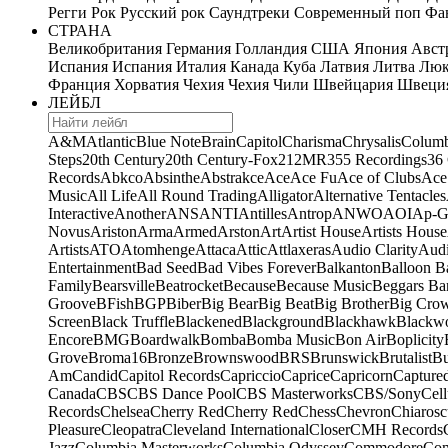
Регги
Рок
Русский рок
Саундтреки
Современный поп
Фан
СТРАНА
Великобритания
Германия
Голландия
США
Япония
Авст
Испания
Испания
Италия
Канада
Куба
Латвия
Литва
Люк
Франция
Хорватия
Чехия
Чехия
Чили
Швейцария
Швеци
ЛЕЙБЛ
A&M
Atlantic
Blue Note
Brain
Capitol
Charisma
Chrysalis
Columb
Steps
20th Century
20th Century-Fox
21
2MR
355 Recordings
36
Records
Abkco
Absinthe
Abstrakce
Ace
Ace Fu
Ace of Clubs
Ace
Music
All Life
All Round Trading
Alligator
Alternative Tentacles
Interactive
Another
ANS
ANTI
Antilles
Antrop
ANWO
AOI
Ap-G
Novus
Ariston
Arma
Armed
Arston
Art
Artist House
Artists House
Artists
ATO
Atomhenge
Attaca
Attic
Attlaxeras
Audio Clarity
Audi
Entertainment
Bad Seed
Bad Vibes Forever
Balkanton
Balloon B
Family
Bearsville
Beatrocket
Because
Because Music
Beggars Ba
Groove
BFish
BGP
Biber
Big Bear
Big Beat
Big Brother
Big Cro
Screen
Black Truffle
Blackened
Blackground
Blackhawk
Blackw
Encore
BMG
Boardwalk
Bomba
Bomba Music
Bon Air
Boplicity
Grove
Broma16
Bronze
Brownswood
BRS
Brunswick
Brutalist
B
Am
Candid
Capitol Records
Capriccio
Caprice
Capricorn
Capture
Canada
CBS
CBS Dance Pool
CBS Masterworks
CBS/Sony
Cell
Records
Chelsea
Cherry Red
Cherry Red
Chess
Chevron
Chiarosc
Pleasure
Cleopatra
Cleveland International
Closer
CMH Records
Jazz
Columbia Masterworks
Columbia Odyssey
Commodore
Com