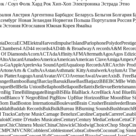
к / Соул
Фолк
Хард Рок
Хип-Хоп
Электроника
Эстрада
Этно
ралия
Австрия
Аргентина
Барбадос
Беларусь
Бельгия
Болгария
Б
сембург
Новая Зеландия
Норвегия
Польша
Португалия
Россия
Р
я
Эстония
Югославия
Южная Корея
Ямайка
ia
Decca
ECM
Elektra
Harvest
Impulse!
Island
Parlophone
Polydor
Prestig
 Chambers
4 AD
44 records
4AD
4th & Broadway
A records
A&M Recor
 Of Diamonds
Acorn
ACT
Ada
Affinity
AFM
Aftermath
Agos
Agos Edizio
Alto
Alucard
Amadeo
America
American
American Clave
Amiga
Ampex
A
u-Ga
Apple
Aprelevka Sound
April
Aqualoop Records
ARC
Archiv Prod
Artone
Arts & Crafts
As
Astan
Asthmatic Kitty
Astralwerk
Asylum
At The
o Platter
Augogo
Aural
Avatar
AVCO
Avenue
Awal
Aware
Axis
B. Free
Ba
anger
Bamboo
Bang!
Barclay
Barsuk
Base
Basf
Batjazz
BBE
BCM
Be With
nquet
Bell
Bella Union
Bellaphon
Bellapon
Bellatrix
Bellevue
Bertelsmann
wn
Big Time
Billingsgate
Bingo
BIS
Bla Bla
Black Acre
Black And Blue
Bl
ood
Blanco Y Negro
Blind Pig
Blow Up
Blue Horizon
Blue Moon
Blue Si
Born Bad
Boston International
Boulevard
Brain Crusher
Brainfeeder
Bran
uddah
Buddah Records
Buk
Bulk
Bureau B
Burning Sounds
Bushbranch
B
d Tracks
Carlyne Music
Carnage Benelux
Caroline
Carpark
Carrere
Casabl
uloid
Centre D'etudes Musicales
Century
Century Media
Cerkon
Cetra
CF
uro
Chic
Chimera Music
China
Chiswick
Chlodwig
Choice
Chop Shop
Ci
CMP
CMV
CNR
Cobblers
Cobblestone
Cobra
Cobweb
Coconut
Cog Sinist
post
Concept
Concert Hall
Concord
Concord Bicycle
Concord Jazz
Conc