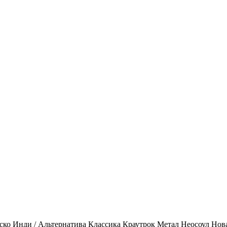
ско
Инди / Альтернатива
Классика
Краутрок
Метал
Неосоул
Нов