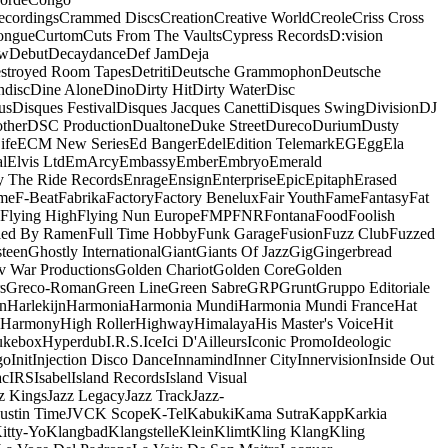
ecordings
Crammed Discs
Creation
Creative World
Creole
Criss Cross
ongue
Curtom
Cuts From The Vaults
Cypress Records
D:vision
ow
Debut
Decaydance
Def Jam
Deja
stroyed Room Tapes
Detriti
Deutsche Grammophon
Deutsche
ndisc
Dine Alone
Dino
Dirty Hit
Dirty Water
Disc
us
Disques Festival
Disques Jacques Canetti
Disques Swing
Division
DJ
ther
DSC Production
Dualtone
Duke Street
Dureco
Durium
Dusty
ife
ECM New Series
Ed Banger
Edel
Edition Telemark
EG
Egg
Ela
al
Elvis Ltd
EmArcy
Embassy
Ember
Embryo
Emerald
y The Ride Records
Enrage
Ensign
Enterprise
Epic
Epitaph
Erased
me
F-Beat
Fabrika
Factory
Factory Benelux
Fair Youth
Fame
Fantasy
Fat
Flying High
Flying Nun Europe
FMP
FNR
Fontana
Food
Foolish
led By Ramen
Full Time Hobby
Funk Garage
Fusion
Fuzz Club
Fuzzed
teen
Ghostly International
Giant
Giants Of Jazz
Gig
Gingerbread
v War Productions
Golden Chariot
Golden Core
Golden
s
Greco-Roman
Green Line
Green Sabre
GRP
Grunt
Gruppo Editoriale
n
Harlekijn
Harmonia
Harmonia Mundi
Harmonia Mundi France
Hat
 Harmony
High Roller
Highway
Himalaya
His Master's Voice
Hit
ukebox
Hyperdub
I.R.S.
Ice
Ici D'Ailleurs
Iconic Promo
Ideologic
go
Init
Injection Disco Dance
Innamind
Inner City
Innervision
Inside Out
ac
IRS
Isabel
Island Records
Island Visual
z Kings
Jazz Legacy
Jazz Track
Jazz-
Justin Time
JVC
K Scope
K-Tel
Kabuki
Kama Sutra
Kapp
Karkia
itty-Yo
Klangbad
Klangstelle
Klein
Klimt
Kling Klang
Kling