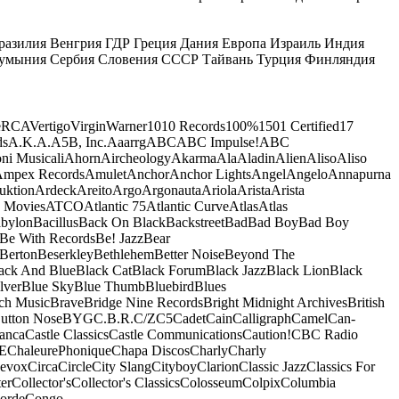
разилия
Венгрия
ГДР
Греция
Дания
Европа
Израиль
Индия
умыния
Сербия
Словения
СССР
Тайвань
Турция
Финляндия
e
RCA
Vertigo
Virgin
Warner
10
10 Records
100%
1501 Certified
17
ds
A.K.A.
A5B, Inc.
Aaarrg
ABC
ABC Impulse!
ABC
ni Musicali
Ahorn
Aircheology
Akarma
Ala
Aladin
Alien
Aliso
Aliso
mpex Records
Amulet
Anchor
Anchor Lights
Angel
Angelo
Annapurna
uktion
Ardeck
Areito
Argo
Argonauta
Ariola
Arista
Arista
 Movies
ATCO
Atlantic 75
Atlantic Curve
Atlas
Atlas
bylon
Bacillus
Back On Black
Backstreet
Bad
Bad Boy
Bad Boy
Be With Records
Be! Jazz
Bear
Berton
Beserkley
Bethlehem
Better Noise
Beyond The
ack And Blue
Black Cat
Black Forum
Black Jazz
Black Lion
Black
lver
Blue Sky
Blue Thumb
Bluebird
Blues
ch Music
Brave
Bridge Nine Records
Bright Midnight Archives
British
utton Nose
BYG
C.B.R.
C/Z
C5
Cadet
Cain
Calligraph
Camel
Can-
anca
Castle Classics
Castle Communications
Caution!
CBC Radio
E
ChaleurePhonique
Chapa Discos
Charly
Charly
nevox
Circa
Circle
City Slang
Cityboy
Clarion
Classic Jazz
Classics For
er
Collector's
Collector's Classics
Colosseum
Colpix
Columbia
orde
Congo