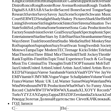
King
Ricordi
Riff
Rift
Rimaphon
Riot Games
Ripple
Rise
Riverside
Distro
Ronco
Rong
Rooster
Rose Avenue
Rostrum
Rough Trade
Ro
Digital
SAAR
SABA
Sackville
Sacred Bones
Sacred Tongue
Sag
Research
Savitor
Savoy
Savoy Jazz
Scene
Scepter
Schwann Music
Court
SERWED
Setalight
Shady
Shakey Pictures
Shark
Sheffield
S
Lining
Silvertone
Sin
Singlebrook
Sintez
Sire
Sireena
Situation Tw
State
Soliti
SoLyd
Soma
Some
Somerset
Sona Gaia Productions
So
Factory
Soundvision
Soviet Grail
Soyuz
Spark
Spectraphonic
Spec
Entertainment
Starline
Stars by Edel
Start
Stax
Steamhammer
Stee
Ways
Street Trash
Stroom
Strut
Studio Media
Stuffed Monkey
Stu
Rot
Supraphon
Supraphon
Suzy
Svart
Swan Song
Swedish Society
Motown
Tampa
Tape Modern
TEC
Teenage Kicks
Teldec
Telefun
Man
Thorofon
Three Blind Mice
Threshold
Thrill Jockey
Throttle
Rank
TopHits-FinnHits
Topic
Total Experience
Touch & Go
Toug
Music
Tru Criminal
Tru Thoughts
Truth
TSOP
Tsunami Mob
Tuff
Jazz
United
United Artists
United Artists Jazz
United Artists Reco
KED'Ы
Varajazz
Varese Sarabande
Varrick
Vault
VDV
Vee Jay
Ven
EMI
Vitamin
VJM
VMK
Vogue
Vogue Schallplatten
Volume
Vood
France
Warner Music UK Ltd.
Warner Sunset
Warp
Waterland
Wa
Wind
Westbound
WFB Productions
What
What's So Funny Abou
Record Club
WRWTFWWR
WWA
Xanadu
XL
XO
Y
Y Records
Turks
YZY
ZAN
Zapisy
Zappa
ZBS
ZDF
Zerolandia
Zickzack
Zod
Рекордс
Золотая Долина
Издательство Clever
КАЧ
Клюква
К
ГОД Записи
С
|
По