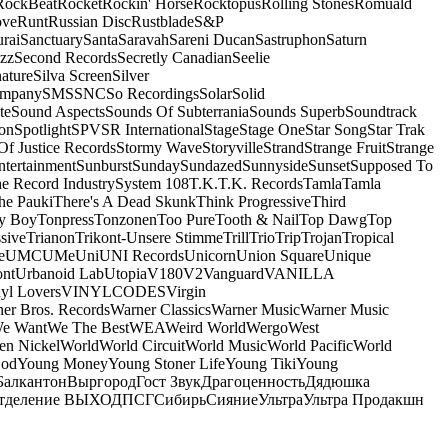
RockBeat
Rocket
Rockin' Horse
Rocktopus
Rolling Stones
Romuald
ove
Runt
Russian Disc
Rustblade
S&P
rai
Sanctuary
Santa
Saravah
Sareni Ducan
Sastruphon
Saturn
azz
Second Records
Secretly Canadian
Seelie
ature
Silva Screen
Silver
ompany
SMS
SNC
So Recordings
Solar
Solid
te
Sound Aspects
Sounds Of Subterrania
Sounds Superb
Soundtrack
on
Spotlight
SPV
SR International
Stage
Stage One
Star Song
Star Trak
Of Justice Records
Stormy Wave
Storyville
Strand
Strange Fruit
Strange
tertainment
Sunburst
Sunday
Sundazed
Sunnyside
Sunset
Supposed To
e Record Industry
System 108
T.K.
T.K. Records
Tamla
Tamla
he Pauki
There's A Dead Skunk
Think Progressive
Third
y Boy
Tonpress
Tonzonen
Too Pure
Tooth & Nail
Top Dawg
Top
sive
Trianon
Trikont-Unsere Stimme
Trill
Trio
Trip
Trojan
Tropical
e
UMC
UMe
Uni
UNI Records
Unicorn
Union Square
Unique
ont
Urbanoid Lab
Utopia
V180
V2
Vanguard
VANILLA
yl Lovers
VINYLCODES
Virgin
er Bros. Records
Warner Classics
Warner Music
Warner Music
We Want
We The Best
WEA
Weird World
Wergo
West
n Nickel
World
World Circuit
World Music
World Pacific
World
God
Young Money
Young Stoner Life
Young Tiki
Young
Балкантон
Выргород
Гост Звук
Драгоценность
Дядюшка
тделение ВЫХОД
ПСГ
Сибирь
Сияние
Ультра
Ультра Продакшн