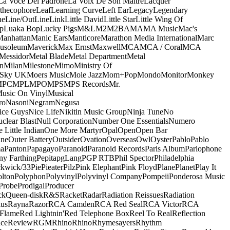
La Voce Del Padrone
La Voix De Son Maitre
Lacquer
thecophore
Leaf
Learning Curve
Left Ear
Legacy
Legendary
ne
Line/OutLine
Link
Little David
Little Star
Little Wing Of
p
Luaka Bop
Lucky Pigs
M&L
M2
M2BA
MA
MA Music
Mac's
Manhattan
Manic Ears
Manticore
Marathon Media International
Marc
usoleum
Maverick
Max Ernst
Maxwell
MCA
MCA / Coral
MCA
Messidor
Metal Blade
Metal Department
Metal
n
Milan
Milestone
Mimo
Ministry Of
 Sky UK
Moers Music
Mole Jazz
Mom+Pop
Mondo
Monitor
Monkey
MPC
MPL
MPO
MPS
MPS Records
Mr.
usic On Vinyl
Musical
ro
Nasoni
Negram
Negusa
ice Guys
Nice Life
Nikitin Music Group
Ninja Tune
No
clear Blast
Null Corporation
Number One Essentials
Numero
 Little Indian
One More Martyr
Opal
Open
Open Bar
ine
Outer Battery
Outsider
Ovation
Overseas
Owl
Oyster
Pablo
Pablo
ma
Panton
Papagayo
Paranoid
Paranoid Records
Paris Album
Parlophone
ny Farthing
Pepita
pgLang
PGP RTB
Phil Spector
Philadelphia
ckwick/33
Pie
Pieater
Pilz
Pink Elephant
Pink Floyd
Plane
Planet
Play It
olton
Polyphon
Polyvinyl
Polyvinyl Company
Pompeii
Ponderosa Music
Probe
Prodigal
Producer
ck
Queen-disk
R&S
Racket
Radar
Radiation Reissues
Radiation
us
Rayna
Razor
RCA Camden
RCA Red Seal
RCA Victor
RCA
Flame
Red Lightnin'
Red Telephone Box
Reel To Real
Reflection
ce
Review
RGM
Rhino
Rhino
Rhymesayers
Rhythm