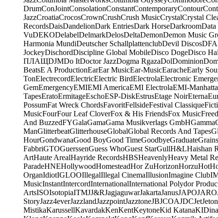
Drum
ConJoint
Consolation
Constant
Contemporary
Contour
Cont
Jazz
Croatia
Crocos
Crown
Crush
Crush Music
Crystal
Crystal Cle
Records
Dais
Dandelion
Dark Entries
Dark Horse
Darkroom
Data
Vu
DEKO
Delabel
Delmark
Delos
Delta
Demon
Demon Music Gr
Harmonia Mundi
Deutscher Schallplattenclub
Devil Discos
DFA
Jockey
Dischord
Discipline Global Mobile
Disco Doge
Disco Hal
ПЛАЩ
DJM
Do It
Doctor Jazz
Dogma Rgaza
Dol
Dominion
Dom
Beats
E A Production
Ear
Ear Music
Ear-Music
Earache
Early Sou
Ton
Electrecord
Electric
Electric Bird
Electrola
Electronic Emerge
Gem
Emergency
EMI
EMI America
EMI Electrola
EMI-Manhatt
Tapes
Erato
Ermitage
Escho
ESP-Disk
Estrus
Etage Noir
Eterna
Eu
Possum
Fat Wreck Chords
Favorit
Fellside
Festival Classique
Fict
Music
Four
Four Leaf Clover
Fox & His Friends
Fox Music
Free
And Buzzed
FY
Gala
Gama
Gama Musikverlags GmbH
Gamma
Man
Glitterbeat
Glitterhouse
Global
Global Records And Tapes
Gl
Hour
Gondwana
Good Boy
Good Time
Goodbye
Graduate
Grain
Fabbri
GTO
Guerssen
Guess Who
Guest Star
Gull
H&L
Haishan 
Art
Haute Areal
Hayride Records
HBS
Heavenly
Heavy Metal Re
Parade
HNE
Hollywood
Homestead
Hor Zu
Horizon
Horzu
Hot
Ho
Organ
Idiot
IGLOO
Illegal
Illegal Cinema
Illusion
Imagine Club
I
Music
Instant
Intercord
International
International Polydor Produc
Arts
ISO
Isotopia
ITM
J
J&R
Jagjaguwar
Jakarta
Janus
JAPO
JARO
Story
Jazz4ever
Jazzland
Jazzpoint
Jazztone
JB
JCOA
JDC
Jet
Jeton
Mistika
Karussell
Kavardak
Ken
Kent
Keytone
Kid Katana
KIDin