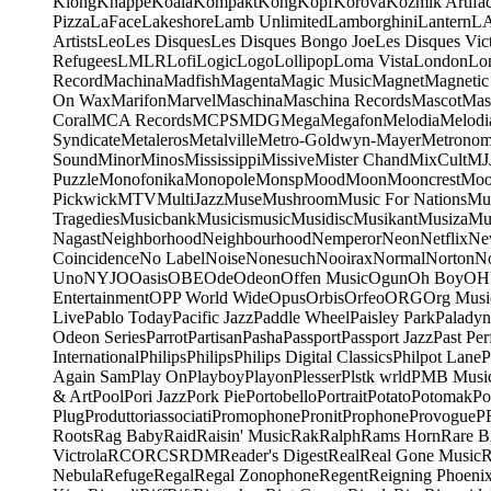
Klong
Knappe
Koala
Kompakt
Kong
Kopf
Korova
Kozmik Artifac
Pizza
LaFace
Lakeshore
Lamb Unlimited
Lamborghini
Lantern
L
Artists
Leo
Les Disques
Les Disques Bongo Joe
Les Disques Vic
Refugees
LMLR
Lofi
Logic
Logo
Lollipop
Loma Vista
London
Lo
Record
Machina
Madfish
Magenta
Magic Music
Magnet
Magnetic
On Wax
Marifon
Marvel
Maschina
Maschina Records
Mascot
Mas
Coral
MCA Records
MCPS
MDG
Mega
Megafon
Melodia
Melodi
Syndicate
Metaleros
Metalville
Metro-Goldwyn-Mayer
Metrono
Sound
Minor
Minos
Mississippi
Missive
Mister Chand
MixCult
MJ
Puzzle
Monofonika
Monopole
Monsp
Mood
Moon
Mooncrest
Moo
Pickwick
MTV
MultiJazz
Muse
Mushroom
Music For Nations
Mus
Tragedies
Musicbank
Musicismusic
Musidisc
Musikant
Musiza
Mu
Nagast
Neighborhood
Neighbourhood
Nemperor
Neon
Netflix
Ne
Coincidence
No Label
Noise
Nonesuch
Nooirax
Normal
Norton
N
Uno
NYJO
Oasis
OBE
Ode
Odeon
Offen Music
Ogun
Oh Boy
OH
Entertainment
OPP World Wide
Opus
Orbis
Orfeo
ORG
Org Musi
Live
Pablo Today
Pacific Jazz
Paddle Wheel
Paisley Park
Paladyn
Odeon Series
Parrot
Partisan
Pasha
Passport
Passport Jazz
Past Per
International
Philips
Philips
Philips Digital Classics
Philpot Lane
P
Again Sam
Play On
Playboy
Playon
Plesser
Plstk wrld
PMB Musi
& Art
Pool
Pori Jazz
Pork Pie
Portobello
Portrait
Potato
Potomak
Po
Plug
Produttoriassociati
Promophone
Pronit
Prophone
Provogue
P
Roots
Rag Baby
Raid
Raisin' Music
Rak
Ralph
Rams Horn
Rare B
Victrola
RCO
RCS
RDM
Reader's Digest
Real
Real Gone Music
R
Nebula
Refuge
Regal
Regal Zonophone
Regent
Reigning Phoeni