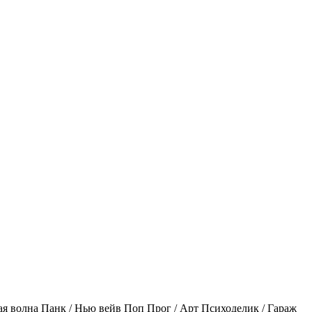
ая волна
Панк / Нью вейв
Поп
Прог / Арт
Психоделик / Гараж