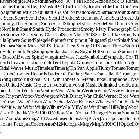
Riversong
RKM
Roadrunner
Roc - A - Fella
Rock Action
Rock-O-Rama
ulette
Rounder
Royal Music
RSO
Ruf
Ruff Ryders
Rumble
Run Out Gro
a
Sagittarian Music
Saguitarius
Salsoul
Salvation
Salvo
Samadhisound
Samu
a Sacra
Score
Scotti Bros.
Scotti Brothers
Screaming Apple
Sea Breeze J
himmy-Disc
Shining Sioux
Shout
Shrapnel
Siboney
SideOneDummy
Sign
o
Sky
Slash
Smash
Smith Hyde Productions
Smoky Mary Phonograph C
net
Sonovox
Sony
Sony Classical
Sony Music
SOS
Soul
Soul Jazz
Soul No
ula
Sphere Sound
Spiegelei
Spinefarm
Spinout Nuggets
Splasc
Splash
Spo
pleChase
Stern Musik
Stiff
Stil Vor Talent
Stomp Off
Stones Throw
Storm 
n Volume
Sub Pop
Subpop
Sudarshan Disc
Sugar Hill
Sumerian
Summit En
 Discofil
Sweet Spirit
Swingtime
Swiss Jazz
Symbolica
Sympathy For Th
ken
Telmavar
Telstar
Temple
Tent
Tequila Grooves
Tern
The Golden Age
T
Tidal Waves Music
Timeless
Timesig
Tin Pan Apple
Tjumy
Tomato
Tomm
h Love
Towner Records
Tradecraft
Trading Places
Transatlantic
Transgres
 Gong
Turbo
Turkuola
TVT
Twin/Tone
U.S. Metal
Ulitka
Ultraphone
Ulyss
rds
United Music Group
Universal
Universal Music
Unlimited Gold
Upfr
ice In Peril
Ventipax
Venture
Venus
Verabra
Veriton
Verne
Verve
Victor
Vin
oo Rhythm
Vortex
Vox
Wagram
Walt Disney
War Child
Warner Bros.
Warn
terTower
WaterTower
Wax 'N Stacks
We Release Whatever The Fuck 
t
Whirlwind
Wifon
Wiiija
Wilbury
Win Mil
Wind
Windham Hill
Wing
Woode
Yasar Plakcılık
YEAR0001
Yellow
Yona
You've Changed
Young
Young 
iac
Zona
Zone
Zong
ZTT
Zweitausendeins
Zyx
[PIAS]
Авторская Песня
люква Рекордс
Лоботомия
М2
Мелодия
МируМир
МКФОН
Орфей
О