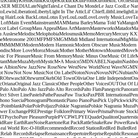
tz
Kranky
Krem
Krunk
Kscope
Kuckuck
KultFront
Kuroneko
L'Orchestra
ASER MEDIA
LateNightTales
Le Chant Du Monde
Le Jazz Cool
Le Nar
to
Lewis
Liberation
Liberty
Light In The Attic
Lil' Chief
Lilith
Limelight
Li
ng Hair
Look Back
Lotus
Lotus Eye
Lou
Loud
Love
Lovely Music
LoveTa
 Loft
Main Event
Mainstream
MAM
Mama Barley
Mama Told Ya
Mango
cot Label Group
Mass Appeal
Mass Art
Masters
Masterworks
Matador
Ma
a Auslese
Melodisc
Melophobia
Melosmusik
Memo
Mercury
Mercury KX
me
Metronome 2001
MFP
MFS
MGM
Midi
Midland International
Mig
Mila
J
MMi
MMO
Modern
Modern Harmonic
Modern Obscure Music
Modern
ndisc
More Love
Moroz
Mosaic
Mother Mother
Motown
Mounted
Move
ic For Pleasure
Music From Memory
Music Minus One
Music Of Life
M
tant
Mute
Muza
Myrrh
Mystic
M•A Music
n5MD
NABEL
Napalm
Nashbo
w Albion
New Jazz
New Rose
New West
New World
Next Wave
NGM
N
ot Now
Not Now Music
Not On Label
Noton
Nova
Novus
NPG
Nubian
Nu
R
Ohrwaschl
Ohrwurm
Okeh
Old Town
Olivia
One Little Independent
One
c
Oriana
Original Jazz Classics
Other People
Other Voices
OUT
Out Of L
Palo Alto
Palo Alto Jazz
Palo Alto Records
Palto Flats
Panegyric
Panora
fect Silver Line
Pastels
Pathe
Pausa
Paw Tracks
Pax
PBR International
Pen
hono Suecia
Phonogram
Phontastic
Piano Piano
Pias
Pick Up
Pickwick
Pi
c
Pointblank
Polar
Pole
Poljazz
Polskie Nagrania
Polskie Nagrania Muza
P
wer Exchange
PRE
Prestige Folklore
Primary Wave
Prisma
Private Stock
RT
Psycho
Pure Pleasure
Purple
PVC
PWL
PYE
Quade
Qualiton
Quartersti
id
Rare Earth
RareNoise
Raretone
Rat Pack
RattleSnake
Raw Power
Rawk
eal World
Rec-O-Hit
Recommended
Record Station
Red
Red Bullet
Red 
x
Relab Records
Relapse
Renaissance
Repertoire
Reprise
Republic
Resonan