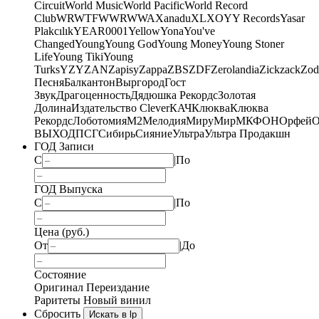
Circuit
World Music
World Pacific
World Record
Club
WRWTFWWR
WWA
Xanadu
XL
XO
Y
Y Records
Yasar
Plakcılık
YEAR0001
Yellow
Yona
You've
Changed
Young
Young God
Young Money
Young Stoner
Life
Young Tiki
Young
Turks
YZY
ZAN
Zapisy
Zappa
ZBS
ZDF
Zerolandia
Zickzack
Zod
Песня
Балкантон
Выргород
Гост
Звук
Драгоценность
Дядюшка Рекордс
Золотая
Долина
Издательство Clever
КАЧ
Клюква
Клюква
Рекордс
Лоботомия
М2
Мелодия
МируМир
МКФОН
Орфей
О
ВЫХОД
ПСГ
Сибирь
Сияние
Ультра
Ультра Продакшн
ГОД Записи
С
|
По
ГОД Выпуска
С
|
По
Цена (руб.)
От
|
До
Состояние
Оригинал
Переиздание
Раритеты
Новый винил
Сбросить
Искать в lp