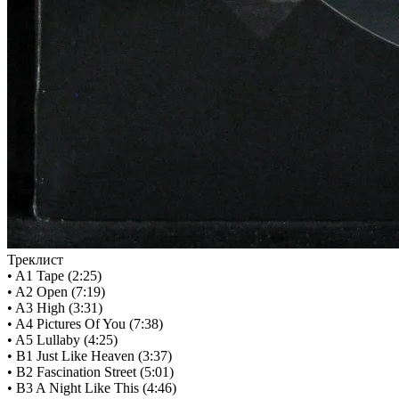
Треклист
• A1 Tape (2:25)
• A2 Open (7:19)
• A3 High (3:31)
• A4 Pictures Of You (7:38)
• A5 Lullaby (4:25)
• B1 Just Like Heaven (3:37)
• B2 Fascination Street (5:01)
• B3 A Night Like This (4:46)