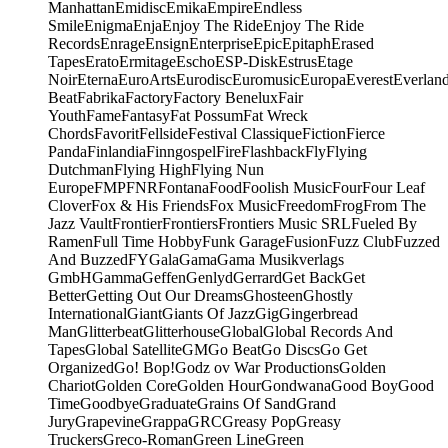
Manhattan
Emidisc
Emika
Empire
Endless
Smile
Enigma
Enja
Enjoy The Ride
Enjoy The Ride
Records
Enrage
Ensign
Enterprise
Epic
Epitaph
Erased
Tapes
Erato
Ermitage
Escho
ESP-Disk
Estrus
Etage
Noir
Eterna
EuroArts
Eurodisc
Euromusic
Europa
Everest
Everlan
Beat
Fabrika
Factory
Factory Benelux
Fair
Youth
Fame
Fantasy
Fat Possum
Fat Wreck
Chords
Favorit
Fellside
Festival Classique
Fiction
Fierce
Panda
Finlandia
Finngospel
Fire
Flashback
Fly
Flying
Dutchman
Flying High
Flying Nun
Europe
FMP
FNR
Fontana
Food
Foolish Music
Four
Four Leaf
Clover
Fox & His Friends
Fox Music
Freedom
Frog
From The
Jazz Vault
Frontier
Frontiers
Frontiers Music SRL
Fueled By
Ramen
Full Time Hobby
Funk Garage
Fusion
Fuzz Club
Fuzzed
And Buzzed
FY
Gala
Gama
Gama Musikverlags
GmbH
Gamma
Geffen
Genlyd
Gerrard
Get Back
Get
Better
Getting Out Our Dreams
Ghosteen
Ghostly
International
Giant
Giants Of Jazz
Gig
Gingerbread
Man
Glitterbeat
Glitterhouse
Global
Global Records And
Tapes
Global Satellite
GM
Go Beat
Go Discs
Go Get
Organized
Go! Bop!
Godz ov War Productions
Golden
Chariot
Golden Core
Golden Hour
Gondwana
Good Boy
Good
Time
Goodbye
Graduate
Grains Of Sand
Grand
Jury
Grapevine
Grappa
GRC
Greasy Pop
Greasy
Truckers
Greco-Roman
Green Line
Green