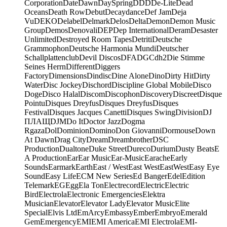
Corporation
Date
Dawn
DaySpring
DDD
De-Lite
Dead
Oceans
Death Row
Debut
Decaydance
Def Jam
Deja
Vu
DEKO
Delabel
Delmark
Delos
Delta
Demon
Demon Music
Group
Demos
Denovali
DEP
Dep International
Deram
Desaster
Unlimited
Destroyed Room Tapes
Detriti
Deutsche
Grammophon
Deutsche Harmonia Mundi
Deutscher
Schallplattenclub
Devil Discos
DFA
DGC
dh2
Die Stimme
Seines Herrn
Different
Diggers
Factory
Dimensions
Dindisc
Dine Alone
Dino
Dirty Hit
Dirty
Water
Disc Jockey
Dischord
Discipline Global Mobile
Disco
Doge
Disco Halal
Discom
Discophon
Discovery
Discreet
Disque
Pointu
Disques Dreyfus
Disques Dreyfus
Disques
Festival
Disques Jacques Canetti
Disques Swing
Division
DJ
ПЛАЩ
DJM
Do It
Doctor Jazz
Dogma
Rgaza
Dol
Dominion
Domino
Don Giovanni
Dormouse
Down
At Dawn
Drag City
Dream
Dreambrother
DSC
Production
Dualtone
Duke Street
Dureco
Durium
Dusty Beats
E
A Production
Ear
Ear Music
Ear-Music
Earache
Early
Sounds
Earmark
Earth
East / West
East West
EastWest
Easy Eye
Sound
Easy Life
ECM New Series
Ed Banger
Edel
Edition
Telemark
EG
Egg
Ela Ton
Electrecord
Electric
Electric
Bird
Electrola
Electronic Emergencies
Elektra
Musician
Elevator
Elevator Lady
Elevator Music
Elite
Special
Elvis Ltd
EmArcy
Embassy
Ember
Embryo
Emerald
Gem
Emergency
EMI
EMI America
EMI Electrola
EMI-