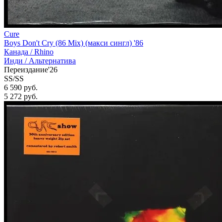
Cure
Boys Don't Cry (86 Mix) (макси сингл) '86
Канада /
Rhino
Инди / Альтернатива
Переиздание'26
SS/SS
6 590 руб.
5 272
руб.