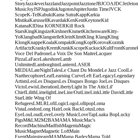
Story
Jazz4ever
Jazzland
Jazzpoint
Jazztone
JB
JCOA
JDC
Jet
Jeton
Music
Joy
JSP
Jugodisk
Jugoton
Jupiter
Justin Time
JVC
K
Scope
K-Tel
Kabuki
Kama Sutra
Kapp
Karkia
Mistika
Karussell
Kavardak
Ken
Kent
Keytone
Kid
Katana
KIDina KORNER
Kill Rock
Stars
King
Kingsize
Kirshner
Kismet
Kitchenware
Kitty-
Yo
Klangbad
Klangstelle
Klein
Klimt
Kling Klang
Kling
Klong
Knappe
Koala
Kompakt
Kong
Kopf
Korova
Kozmik
Artifactz
Kranky
Krem
Krunk
Kscope
Kuckuck
KultFront
Kurone
Voce Del Padrone
La Voix De Son Maitre
Lacquer
Pizza
LaFace
Lakeshore
Lamb
Unlimited
Lamborghini
Lantern
LASER
MEDIA
LateNightTales
Le Chant Du Monde
Le Jazz Cool
Le
Narthecophore
Leaf
Learning Curve
Left Ear
Legacy
Legendary
Artists
Leo
Les Disques
Les Disques Bongo Joe
Les Disques
Victo
Lewis
Liberation
Liberty
Light In The Attic
Lil'
Chief
Lilith
Limelight
Line
Line/OutLine
Link
Little David
Little
Star
Little Wing Of
Refugees
LMLR
Lofi
Logic
Logo
Lollipop
Loma
Vista
London
Long Hair
Look Back
Lotus
Lotus
Eye
Lou
Loud
Love
Lovely Music
LoveTap
Luaka Bop
Lucky
Pigs
M&L
M2
M2BA
MA
MA Music
Mac's
Record
Machina
Madfish
Magenta
Magic
Music
Magnet
Magnetic Loft
Main
Event
Mainstream
MAM
Mama Barley
Mama Told