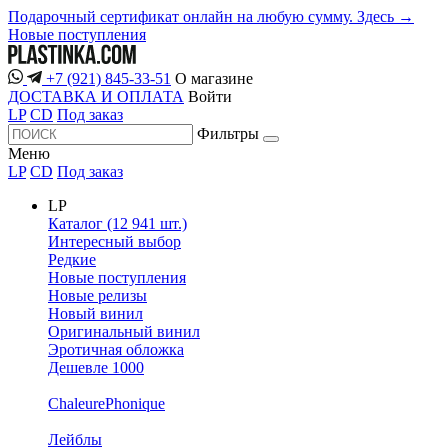
Подарочный сертификат онлайн на любую сумму. Здесь →
Новые поступления
+7 (921) 845-33-51
О магазине
ДОСТАВКА И ОПЛАТА
Войти
LP
CD
Под заказ
Фильтры
Меню
LP
CD
Под заказ
LP
Каталог (12 941 шт.)
Интересный выбор
Редкие
Новые поступления
Новые релизы
Новый винил
Оригинальный винил
Эротичная обложка
Дешевле 1000
ChaleurePhonique
Лейблы