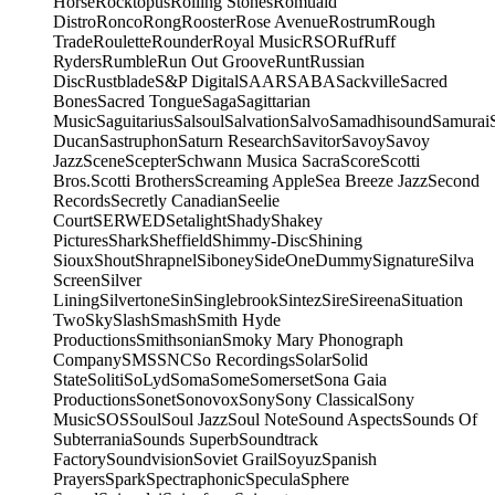
Horse
Rocktopus
Rolling Stones
Romuald
Distro
Ronco
Rong
Rooster
Rose Avenue
Rostrum
Rough
Trade
Roulette
Rounder
Royal Music
RSO
Ruf
Ruff
Ryders
Rumble
Run Out Groove
Runt
Russian
Disc
Rustblade
S&P Digital
SAAR
SABA
Sackville
Sacred
Bones
Sacred Tongue
Saga
Sagittarian
Music
Saguitarius
Salsoul
Salvation
Salvo
Samadhisound
Samurai
Ducan
Sastruphon
Saturn Research
Savitor
Savoy
Savoy
Jazz
Scene
Scepter
Schwann Musica Sacra
Score
Scotti
Bros.
Scotti Brothers
Screaming Apple
Sea Breeze Jazz
Second
Records
Secretly Canadian
Seelie
Court
SERWED
Setalight
Shady
Shakey
Pictures
Shark
Sheffield
Shimmy-Disc
Shining
Sioux
Shout
Shrapnel
Siboney
SideOneDummy
Signature
Silva
Screen
Silver
Lining
Silvertone
Sin
Singlebrook
Sintez
Sire
Sireena
Situation
Two
Sky
Slash
Smash
Smith Hyde
Productions
Smithsonian
Smoky Mary Phonograph
Company
SMS
SNC
So Recordings
Solar
Solid
State
Soliti
SoLyd
Soma
Some
Somerset
Sona Gaia
Productions
Sonet
Sonovox
Sony
Sony Classical
Sony
Music
SOS
Soul
Soul Jazz
Soul Note
Sound Aspects
Sounds Of
Subterrania
Sounds Superb
Soundtrack
Factory
Soundvision
Soviet Grail
Soyuz
Spanish
Prayers
Spark
Spectraphonic
Specula
Sphere