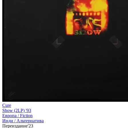
Cure
Show (2LP) '93
Европа /
Fiction
Инди / Альтернатива
Переиздание'23