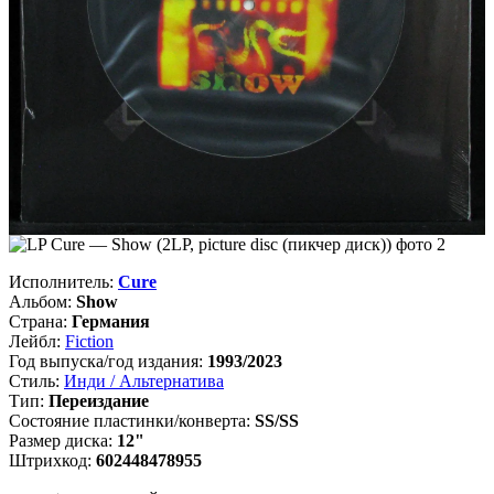
Исполнитель:
Cure
Альбом:
Show
Страна:
Германия
Лейбл:
Fiction
Год выпуска/год издания:
1993/2023
Стиль:
Инди / Альтернатива
Тип:
Переиздание
Состояние пластинки/конверта:
SS/SS
Размер диска:
12"
Штрихкод:
602448478955