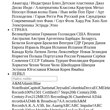
Авангард / Индастриал
Блюз
Детские пластинки
Джаз
Диско
Инди / Альтернатива
Классика
Краутрок
Метал
Неосоул
Новая волна
Панк / Нью вейв
Поп
Прог / Арт
Психоделик / Гараж
Регги
Рок
Русский рок
Саундтреки
Современный поп
Фанк / Соул
Фолк
Хард Рок
Хип-Хоп
Электроника
Эстрада
Этно
СТРАНА
Великобритания
Германия
Голландия
США
Япония
Австралия
Австрия
Аргентина
Барбадос
Беларусь
Бельгия
Болгария
Бразилия
Венгрия
ГДР
Греция
Дания
Европа
Израиль
Индия
Испания
Испания
Италия
Канада
Куба
Латвия
Литва
Люксембург
Новая Зеландия
Норвегия
Польша
Португалия
Россия
Румыния
Сербия
Словения
СССР
Тайвань
Турция
Финляндия
Франция
Хорватия
Чехия
Чехия
Чили
Швейцария
Швеция
Эстония
Югославия
Южная Корея
Ямайка
ЛЕЙБЛ
A&M
Atlantic
Blue
Note
Brain
Capitol
Charisma
Chrysalis
Columbia
Decca
ECM
Elek
Records
100%
1501 Certified
17 Steps
20th Century
20th
Century-Fox
21
2MR
355 Recordings
36 Chambers
4 AD
44
records
4AD
4th & Broadway
7A
A records
A&M
Records
A.K.A.
A5B, Inc.
Aaarrg
ABC
ABC Impulse!
ABC
Records
Abkco
Absinthe
Abstrakce
Ace
Ace Fu
Ace of