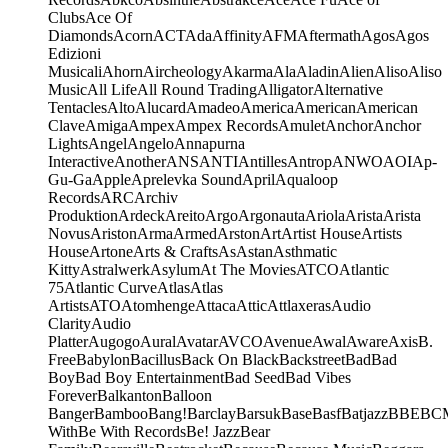
Clubs
Ace Of
Diamonds
Acorn
ACT
Ada
Affinity
AFM
Aftermath
Agos
Agos
Edizioni
Musicali
Ahorn
Aircheology
Akarma
Ala
Aladin
Alien
Aliso
Aliso
Music
All Life
All Round Trading
Alligator
Alternative
Tentacles
Alto
Alucard
Amadeo
America
American
American
Clave
Amiga
Ampex
Ampex Records
Amulet
Anchor
Anchor
Lights
Angel
Angelo
Annapurna
Interactive
Another
ANS
ANTI
Antilles
Antrop
ANWO
AOI
Ap-
Gu-Ga
Apple
Aprelevka Sound
April
Aqualoop
Records
ARC
Archiv
Produktion
Ardeck
Areito
Argo
Argonauta
Ariola
Arista
Arista
Novus
Ariston
Arma
Armed
Arston
Art
Artist House
Artists
House
Artone
Arts & Crafts
As
Astan
Asthmatic
Kitty
Astralwerk
Asylum
At The Movies
ATCO
Atlantic
75
Atlantic Curve
Atlas
Atlas
Artists
ATO
Atomhenge
Attaca
Attic
Attlaxeras
Audio
Clarity
Audio
Platter
Augogo
Aural
Avatar
AVCO
Avenue
Awal
Aware
Axis
B.
Free
Babylon
Bacillus
Back On Black
Backstreet
Bad
Bad
Boy
Bad Boy Entertainment
Bad Seed
Bad Vibes
Forever
Balkanton
Balloon
Banger
Bamboo
Bang!
Barclay
Barsuk
Base
Basf
Batjazz
BBE
BC
With
Be With Records
Be! Jazz
Bear