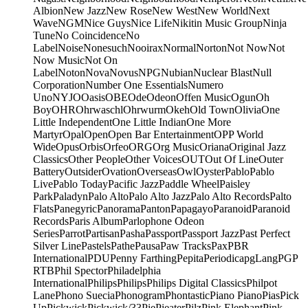
Albion
New Jazz
New Rose
New West
New World
Next
Wave
NGM
Nice Guys
Nice Life
Nikitin Music Group
Ninja
Tune
No Coincidence
No
Label
Noise
Nonesuch
Nooirax
Normal
Norton
Not Now
Not
Now Music
Not On
Label
Noton
Nova
Novus
NPG
Nubian
Nuclear Blast
Null
Corporation
Number One Essentials
Numero
Uno
NYJO
Oasis
OBE
Ode
Odeon
Offen Music
Ogun
Oh
Boy
OHR
Ohrwaschl
Ohrwurm
Okeh
Old Town
Olivia
One
Little Independent
One Little Indian
One More
Martyr
Opal
Open
Open Bar Entertainment
OPP World
Wide
Opus
Orbis
Orfeo
ORG
Org Music
Oriana
Original Jazz
Classics
Other People
Other Voices
OUT
Out Of Line
Outer
Battery
Outsider
Ovation
Overseas
Owl
Oyster
Pablo
Pablo
Live
Pablo Today
Pacific Jazz
Paddle Wheel
Paisley
Park
Paladyn
Palo Alto
Palo Alto Jazz
Palo Alto Records
Palto
Flats
Panegyric
Panorama
Panton
Papagayo
Paranoid
Paranoid
Records
Paris Album
Parlophone Odeon
Series
Parrot
Partisan
Pasha
Passport
Passport Jazz
Past Perfect
Silver Line
Pastels
Pathe
Pausa
Paw Tracks
Pax
PBR
International
PDU
Penny Farthing
Pepita
Periodica
pgLang
PGP
RTB
Phil Spector
Philadelphia
International
Philips
Philips
Philips Digital Classics
Philpot
Lane
Phono Suecia
Phonogram
Phontastic
Piano Piano
Pias
Pick
Up
Pickwick
Pickwick/33
Pie
Pieater
Pilz
Pink Elephant
Pink