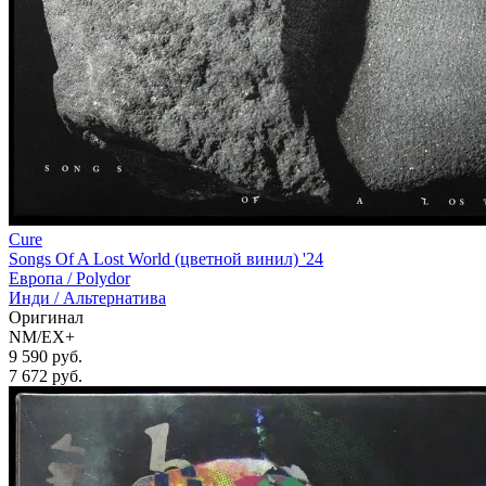
Cure
Songs Of A Lost World (цветной винил) '24
Европа /
Polydor
Инди / Альтернатива
Оригинал
NM/EX+
9 590 руб.
7 672
руб.