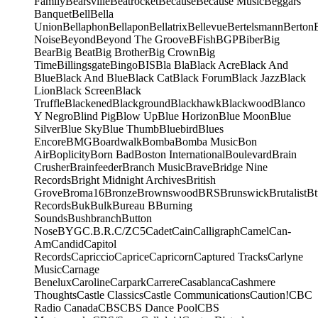
Family
Bearsville
Beatrocket
Because
Because Music
Beggars
Banquet
Bell
Bella
Union
Bellaphon
Bellapon
Bellatrix
Bellevue
Bertelsmann
Berton
Noise
Beyond
Beyond The Groove
BFish
BGP
Biber
Big
Bear
Big Beat
Big Brother
Big Crown
Big
Time
Billingsgate
Bingo
BIS
Bla Bla
Black Acre
Black And
Blue
Black And Blue
Black Cat
Black Forum
Black Jazz
Black
Lion
Black Screen
Black
Truffle
Blackened
Blackground
Blackhawk
Blackwood
Blanco
Y Negro
Blind Pig
Blow Up
Blue Horizon
Blue Moon
Blue
Silver
Blue Sky
Blue Thumb
Bluebird
Blues
Encore
BMG
Boardwalk
Bomba
Bomba Music
Bon
Air
Boplicity
Born Bad
Boston International
Boulevard
Brain
Crusher
Brainfeeder
Branch Music
Brave
Bridge Nine
Records
Bright Midnight Archives
British
Grove
Broma16
Bronze
Brownswood
BRS
Brunswick
Brutalist
Bt
Records
Buk
Bulk
Bureau B
Burning
Sounds
Bushbranch
Button
Nose
BYG
C.B.R.
C/Z
C5
Cadet
Cain
Calligraph
Camel
Can-
Am
Candid
Capitol
Records
Capriccio
Caprice
Capricorn
Captured Tracks
Carlyne
Music
Carnage
Benelux
Caroline
Carpark
Carrere
Casablanca
Cashmere
Thoughts
Castle Classics
Castle Communications
Caution!
CBC
Radio Canada
CBS
CBS Dance Pool
CBS