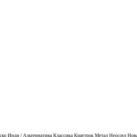
ско
Инди / Альтернатива
Классика
Краутрок
Метал
Неосоул
Нов