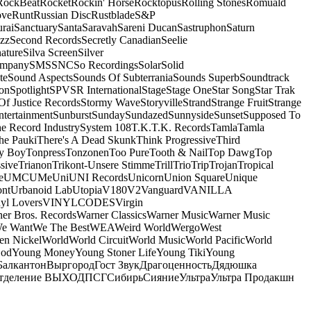
RockBeat
Rocket
Rockin' Horse
Rocktopus
Rolling Stones
Romuald
ove
Runt
Russian Disc
Rustblade
S&P
rai
Sanctuary
Santa
Saravah
Sareni Ducan
Sastruphon
Saturn
azz
Second Records
Secretly Canadian
Seelie
ature
Silva Screen
Silver
ompany
SMS
SNC
So Recordings
Solar
Solid
te
Sound Aspects
Sounds Of Subterrania
Sounds Superb
Soundtrack
on
Spotlight
SPV
SR International
Stage
Stage One
Star Song
Star Trak
Of Justice Records
Stormy Wave
Storyville
Strand
Strange Fruit
Strange
tertainment
Sunburst
Sunday
Sundazed
Sunnyside
Sunset
Supposed To
e Record Industry
System 108
T.K.
T.K. Records
Tamla
Tamla
he Pauki
There's A Dead Skunk
Think Progressive
Third
y Boy
Tonpress
Tonzonen
Too Pure
Tooth & Nail
Top Dawg
Top
sive
Trianon
Trikont-Unsere Stimme
Trill
Trio
Trip
Trojan
Tropical
e
UMC
UMe
Uni
UNI Records
Unicorn
Union Square
Unique
ont
Urbanoid Lab
Utopia
V180
V2
Vanguard
VANILLA
yl Lovers
VINYLCODES
Virgin
er Bros. Records
Warner Classics
Warner Music
Warner Music
We Want
We The Best
WEA
Weird World
Wergo
West
n Nickel
World
World Circuit
World Music
World Pacific
World
God
Young Money
Young Stoner Life
Young Tiki
Young
Балкантон
Выргород
Гост Звук
Драгоценность
Дядюшка
тделение ВЫХОД
ПСГ
Сибирь
Сияние
Ультра
Ультра Продакшн