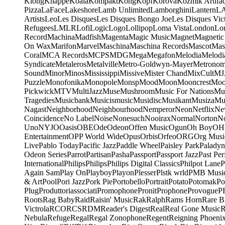
Klong
Knappe
Koala
Kompakt
Kong
Kopf
Korova
Kozmik Artifac
Pizza
LaFace
Lakeshore
Lamb Unlimited
Lamborghini
Lantern
L
Artists
Leo
Les Disques
Les Disques Bongo Joe
Les Disques Vic
Refugees
LMLR
Lofi
Logic
Logo
Lollipop
Loma Vista
London
Lo
Record
Machina
Madfish
Magenta
Magic Music
Magnet
Magnetic
On Wax
Marifon
Marvel
Maschina
Maschina Records
Mascot
Mas
Coral
MCA Records
MCPS
MDG
Mega
Megafon
Melodia
Melodi
Syndicate
Metaleros
Metalville
Metro-Goldwyn-Mayer
Metrono
Sound
Minor
Minos
Mississippi
Missive
Mister Chand
MixCult
MJ
Puzzle
Monofonika
Monopole
Monsp
Mood
Moon
Mooncrest
Moo
Pickwick
MTV
MultiJazz
Muse
Mushroom
Music For Nations
Mus
Tragedies
Musicbank
Musicismusic
Musidisc
Musikant
Musiza
Mu
Nagast
Neighborhood
Neighbourhood
Nemperor
Neon
Netflix
Ne
Coincidence
No Label
Noise
Nonesuch
Nooirax
Normal
Norton
N
Uno
NYJO
Oasis
OBE
Ode
Odeon
Offen Music
Ogun
Oh Boy
OH
Entertainment
OPP World Wide
Opus
Orbis
Orfeo
ORG
Org Musi
Live
Pablo Today
Pacific Jazz
Paddle Wheel
Paisley Park
Paladyn
Odeon Series
Parrot
Partisan
Pasha
Passport
Passport Jazz
Past Per
International
Philips
Philips
Philips Digital Classics
Philpot Lane
P
Again Sam
Play On
Playboy
Playon
Plesser
Plstk wrld
PMB Musi
& Art
Pool
Pori Jazz
Pork Pie
Portobello
Portrait
Potato
Potomak
Po
Plug
Produttoriassociati
Promophone
Pronit
Prophone
Provogue
P
Roots
Rag Baby
Raid
Raisin' Music
Rak
Ralph
Rams Horn
Rare B
Victrola
RCO
RCS
RDM
Reader's Digest
Real
Real Gone Music
R
Nebula
Refuge
Regal
Regal Zonophone
Regent
Reigning Phoeni