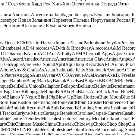
к / Соул
Фолк
Хард Рок
Хип-Хоп
Электроника
Эстрада
Этно
ралия
Австрия
Аргентина
Барбадос
Беларусь
Бельгия
Болгария
Б
сембург
Новая Зеландия
Норвегия
Польша
Португалия
Россия
Р
я
Эстония
Югославия
Южная Корея
Ямайка
ia
Decca
ECM
Elektra
Harvest
Impulse!
Island
Parlophone
Polydor
Prestig
 Chambers
4 AD
44 records
4AD
4th & Broadway
A records
A&M Recor
 Of Diamonds
Acorn
ACT
Ada
Affinity
AFM
Aftermath
Agos
Agos Edizio
Alto
Alucard
Amadeo
America
American
American Clave
Amiga
Ampex
A
u-Ga
Apple
Aprelevka Sound
April
Aqualoop Records
ARC
Archiv Prod
Artone
Arts & Crafts
As
Astan
Asthmatic Kitty
Astralwerk
Asylum
At The
o Platter
Augogo
Aural
Avatar
AVCO
Avenue
Awal
Aware
Axis
B. Free
Ba
anger
Bamboo
Bang!
Barclay
Barsuk
Base
Basf
Batjazz
BBE
BCM
Be With
nquet
Bell
Bella Union
Bellaphon
Bellapon
Bellatrix
Bellevue
Bertelsmann
wn
Big Time
Billingsgate
Bingo
BIS
Bla Bla
Black Acre
Black And Blue
Bl
ood
Blanco Y Negro
Blind Pig
Blow Up
Blue Horizon
Blue Moon
Blue Si
Born Bad
Boston International
Boulevard
Brain Crusher
Brainfeeder
Bran
uddah
Buddah Records
Buk
Bulk
Bureau B
Burning Sounds
Bushbranch
B
d Tracks
Carlyne Music
Carnage Benelux
Caroline
Carpark
Carrere
Casabl
uloid
Centre D'etudes Musicales
Century
Century Media
Cerkon
Cetra
CF
uro
Chic
Chimera Music
China
Chiswick
Chlodwig
Choice
Chop Shop
Ci
CMP
CMV
CNR
Cobblers
Cobblestone
Cobra
Cobweb
Coconut
Cog Sinist
post
Concept
Concert Hall
Concord
Concord Bicycle
Concord Jazz
Conc