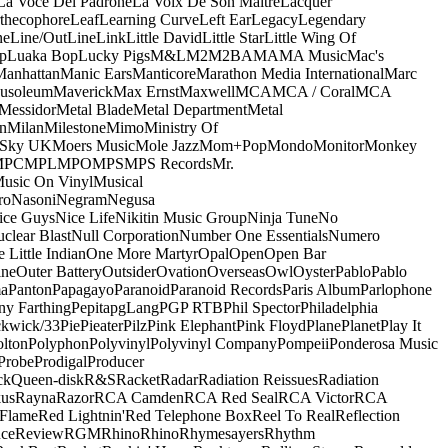
La Voce Del Padrone
La Voix De Son Maitre
Lacquer
thecophore
Leaf
Learning Curve
Left Ear
Legacy
Legendary
ne
Line/OutLine
Link
Little David
Little Star
Little Wing Of
p
Luaka Bop
Lucky Pigs
M&L
M2
M2BA
MA
MA Music
Mac's
Manhattan
Manic Ears
Manticore
Marathon Media International
Marc
usoleum
Maverick
Max Ernst
Maxwell
MCA
MCA / Coral
MCA
Messidor
Metal Blade
Metal Department
Metal
n
Milan
Milestone
Mimo
Ministry Of
 Sky UK
Moers Music
Mole Jazz
Mom+Pop
Mondo
Monitor
Monkey
MPC
MPL
MPO
MPS
MPS Records
Mr.
usic On Vinyl
Musical
ro
Nasoni
Negram
Negusa
ice Guys
Nice Life
Nikitin Music Group
Ninja Tune
No
clear Blast
Null Corporation
Number One Essentials
Numero
 Little Indian
One More Martyr
Opal
Open
Open Bar
ine
Outer Battery
Outsider
Ovation
Overseas
Owl
Oyster
Pablo
Pablo
ma
Panton
Papagayo
Paranoid
Paranoid Records
Paris Album
Parlophone
ny Farthing
Pepita
pgLang
PGP RTB
Phil Spector
Philadelphia
ckwick/33
Pie
Pieater
Pilz
Pink Elephant
Pink Floyd
Plane
Planet
Play It
olton
Polyphon
Polyvinyl
Polyvinyl Company
Pompeii
Ponderosa Music
Probe
Prodigal
Producer
ck
Queen-disk
R&S
Racket
Radar
Radiation Reissues
Radiation
us
Rayna
Razor
RCA Camden
RCA Red Seal
RCA Victor
RCA
Flame
Red Lightnin'
Red Telephone Box
Reel To Real
Reflection
ce
Review
RGM
Rhino
Rhino
Rhymesayers
Rhythm