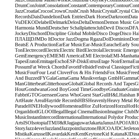
Drum
ConJoint
Consolation
Constant
Contemporary
Contour
Cont
Jazz
Croatia
Crocos
Crown
Crush
Crush Music
Crystal
Crystal Cle
Records
Dais
Dandelion
Dark Entries
Dark Horse
Darkroom
Data
Vu
DEKO
Delabel
Delmark
Delos
Delta
Demon
Demon Music Gr
Harmonia Mundi
Deutscher Schallplattenclub
Devil Discos
DFA
Jockey
Dischord
Discipline Global Mobile
Disco Doge
Disco Hal
ПЛАЩ
DJM
Do It
Doctor Jazz
Dogma Rgaza
Dol
Dominion
Dom
Beats
E A Production
Ear
Ear Music
Ear-Music
Earache
Early Sou
Ton
Electrecord
Electric
Electric Bird
Electrola
Electronic Emerge
Gem
Emergency
EMI
EMI America
EMI Electrola
EMI-Manhatt
Tapes
Erato
Ermitage
Escho
ESP-Disk
Estrus
Etage Noir
Eterna
Eu
Possum
Fat Wreck Chords
Favorit
Fellside
Festival Classique
Fict
Music
Four
Four Leaf Clover
Fox & His Friends
Fox Music
Free
And Buzzed
FY
Gala
Gama
Gama Musikverlags GmbH
Gamma
Man
Glitterbeat
Glitterhouse
Global
Global Records And Tapes
Gl
Hour
Gondwana
Good Boy
Good Time
Goodbye
Graduate
Grain
Fabbri
GTO
Guerssen
Guess Who
Guest Star
Gull
H&L
Haishan 
Art
Haute Areal
Hayride Records
HBS
Heavenly
Heavy Metal Re
Parade
HNE
Hollywood
Homestead
Hor Zu
Horizon
Horzu
Hot
Ho
Organ
Idiot
IGLOO
Illegal
Illegal Cinema
Illusion
Imagine Club
I
Music
Instant
Intercord
International
International Polydor Produc
Arts
ISO
Isotopia
ITM
J
J&R
Jagjaguwar
Jakarta
Janus
JAPO
JARO
Story
Jazz4ever
Jazzland
Jazzpoint
Jazztone
JB
JCOA
JDC
Jet
Jeton
Mistika
Karussell
Kavardak
Ken
Kent
Keytone
Kid Katana
KIDin