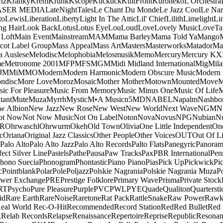
tz
Kranky
Krem
Krunk
Kscope
Kuckuck
KultFront
Kuroneko
L'Orchestra
ASER MEDIA
LateNightTales
Le Chant Du Monde
Le Jazz Cool
Le Nar
to
Lewis
Liberation
Liberty
Light In The Attic
Lil' Chief
Lilith
Limelight
Li
ng Hair
Look Back
Lotus
Lotus Eye
Lou
Loud
Love
Lovely Music
LoveTa
 Loft
Main Event
Mainstream
MAM
Mama Barley
Mama Told Ya
Mango
cot Label Group
Mass Appeal
Mass Art
Masters
Masterworks
Matador
Ma
a Auslese
Melodisc
Melophobia
Melosmusik
Memo
Mercury
Mercury KX
me
Metronome 2001
MFP
MFS
MGM
Midi
Midland International
Mig
Mila
J
MMi
MMO
Modern
Modern Harmonic
Modern Obscure Music
Modern
ndisc
More Love
Moroz
Mosaic
Mother Mother
Motown
Mounted
Move
ic For Pleasure
Music From Memory
Music Minus One
Music Of Life
M
tant
Mute
Muza
Myrrh
Mystic
M•A Music
n5MD
NABEL
Napalm
Nashbo
w Albion
New Jazz
New Rose
New West
New World
Next Wave
NGM
N
ot Now
Not Now Music
Not On Label
Noton
Nova
Novus
NPG
Nubian
Nu
R
Ohrwaschl
Ohrwurm
Okeh
Old Town
Olivia
One Little Independent
One
c
Oriana
Original Jazz Classics
Other People
Other Voices
OUT
Out Of L
Palo Alto
Palo Alto Jazz
Palo Alto Records
Palto Flats
Panegyric
Panora
fect Silver Line
Pastels
Pathe
Pausa
Paw Tracks
Pax
PBR International
Pen
hono Suecia
Phonogram
Phontastic
Piano Piano
Pias
Pick Up
Pickwick
Pi
c
Pointblank
Polar
Pole
Poljazz
Polskie Nagrania
Polskie Nagrania Muza
P
wer Exchange
PRE
Prestige Folklore
Primary Wave
Prisma
Private Stock
RT
Psycho
Pure Pleasure
Purple
PVC
PWL
PYE
Quade
Qualiton
Quartersti
id
Rare Earth
RareNoise
Raretone
Rat Pack
RattleSnake
Raw Power
Rawk
eal World
Rec-O-Hit
Recommended
Record Station
Red
Red Bullet
Red 
x
Relab Records
Relapse
Renaissance
Repertoire
Reprise
Republic
Resonan