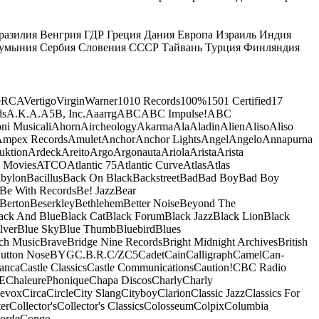
разилия
Венгрия
ГДР
Греция
Дания
Европа
Израиль
Индия
умыния
Сербия
Словения
СССР
Тайвань
Турция
Финляндия
e
RCA
Vertigo
Virgin
Warner
10
10 Records
100%
1501 Certified
17
ds
A.K.A.
A5B, Inc.
Aaarrg
ABC
ABC Impulse!
ABC
ni Musicali
Ahorn
Aircheology
Akarma
Ala
Aladin
Alien
Aliso
Aliso
mpex Records
Amulet
Anchor
Anchor Lights
Angel
Angelo
Annapurna
uktion
Ardeck
Areito
Argo
Argonauta
Ariola
Arista
Arista
 Movies
ATCO
Atlantic 75
Atlantic Curve
Atlas
Atlas
bylon
Bacillus
Back On Black
Backstreet
Bad
Bad Boy
Bad Boy
Be With Records
Be! Jazz
Bear
Berton
Beserkley
Bethlehem
Better Noise
Beyond The
ack And Blue
Black Cat
Black Forum
Black Jazz
Black Lion
Black
lver
Blue Sky
Blue Thumb
Bluebird
Blues
ch Music
Brave
Bridge Nine Records
Bright Midnight Archives
British
utton Nose
BYG
C.B.R.
C/Z
C5
Cadet
Cain
Calligraph
Camel
Can-
anca
Castle Classics
Castle Communications
Caution!
CBC Radio
E
ChaleurePhonique
Chapa Discos
Charly
Charly
nevox
Circa
Circle
City Slang
Cityboy
Clarion
Classic Jazz
Classics For
er
Collector's
Collector's Classics
Colosseum
Colpix
Columbia
orde
Congo