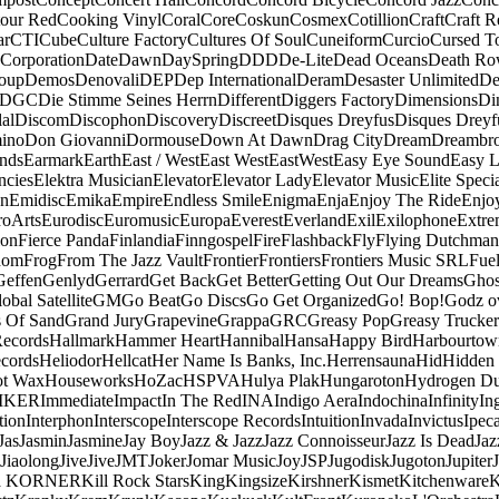
our Red
Cooking Vinyl
Coral
Core
Coskun
Cosmex
Cotillion
Craft
Craft R
ar
CTI
Cube
Culture Factory
Cultures Of Soul
Cuneiform
Curcio
Cursed T
 Corporation
Date
Dawn
DaySpring
DDD
De-Lite
Dead Oceans
Death R
oup
Demos
Denovali
DEP
Dep International
Deram
Desaster Unlimited
De
DGC
Die Stimme Seines Herrn
Different
Diggers Factory
Dimensions
Di
al
Discom
Discophon
Discovery
Discreet
Disques Dreyfus
Disques Dreyf
ino
Don Giovanni
Dormouse
Down At Dawn
Drag City
Dream
Dreambro
nds
Earmark
Earth
East / West
East West
EastWest
Easy Eye Sound
Easy L
ncies
Elektra Musician
Elevator
Elevator Lady
Elevator Music
Elite Speci
an
Emidisc
Emika
Empire
Endless Smile
Enigma
Enja
Enjoy The Ride
Enjo
roArts
Eurodisc
Euromusic
Europa
Everest
Everland
Exil
Exilophone
Extre
ion
Fierce Panda
Finlandia
Finngospel
Fire
Flashback
Fly
Flying Dutchman
dom
Frog
From The Jazz Vault
Frontier
Frontiers
Frontiers Music SRL
Fue
Geffen
Genlyd
Gerrard
Get Back
Get Better
Getting Out Our Dreams
Ghos
obal Satellite
GM
Go Beat
Go Discs
Go Get Organized
Go! Bop!
Godz o
s Of Sand
Grand Jury
Grapevine
Grappa
GRC
Greasy Pop
Greasy Trucker
Records
Hallmark
Hammer Heart
Hannibal
Hansa
Happy Bird
Harbourtow
cords
Heliodor
Hellcat
Her Name Is Banks, Inc.
Herrensauna
Hid
Hidden
t Wax
Houseworks
HoZac
HSPVA
Hulya Plak
Hungaroton
Hydrogen D
MKER
Immediate
Impact
In The Red
INA
Indigo Aera
Indochina
Infinity
In
tion
Interphon
Interscope
Interscope Records
Intuition
Invada
Invictus
Ipec
Jas
Jasmin
Jasmine
Jay Boy
Jazz & Jazz
Jazz Connoisseur
Jazz Is Dead
Jaz
Jiaolong
Jive
Jive
JMT
Joker
Jomar Music
Joy
JSP
Jugodisk
Jugoton
Jupiter
a KORNER
Kill Rock Stars
King
Kingsize
Kirshner
Kismet
Kitchenware
K