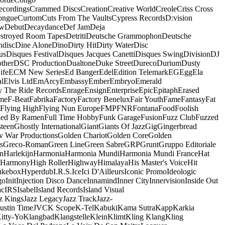
ecordings
Crammed Discs
Creation
Creative World
Creole
Criss Cross
ongue
Curtom
Cuts From The Vaults
Cypress Records
D:vision
ow
Debut
Decaydance
Def Jam
Deja
stroyed Room Tapes
Detriti
Deutsche Grammophon
Deutsche
ndisc
Dine Alone
Dino
Dirty Hit
Dirty Water
Disc
us
Disques Festival
Disques Jacques Canetti
Disques Swing
Division
DJ
ther
DSC Production
Dualtone
Duke Street
Dureco
Durium
Dusty
ife
ECM New Series
Ed Banger
Edel
Edition Telemark
EG
Egg
Ela
al
Elvis Ltd
EmArcy
Embassy
Ember
Embryo
Emerald
y The Ride Records
Enrage
Ensign
Enterprise
Epic
Epitaph
Erased
me
F-Beat
Fabrika
Factory
Factory Benelux
Fair Youth
Fame
Fantasy
Fat
Flying High
Flying Nun Europe
FMP
FNR
Fontana
Food
Foolish
led By Ramen
Full Time Hobby
Funk Garage
Fusion
Fuzz Club
Fuzzed
teen
Ghostly International
Giant
Giants Of Jazz
Gig
Gingerbread
v War Productions
Golden Chariot
Golden Core
Golden
s
Greco-Roman
Green Line
Green Sabre
GRP
Grunt
Gruppo Editoriale
n
Harlekijn
Harmonia
Harmonia Mundi
Harmonia Mundi France
Hat
 Harmony
High Roller
Highway
Himalaya
His Master's Voice
Hit
ukebox
Hyperdub
I.R.S.
Ice
Ici D'Ailleurs
Iconic Promo
Ideologic
go
Init
Injection Disco Dance
Innamind
Inner City
Innervision
Inside Out
ac
IRS
Isabel
Island Records
Island Visual
z Kings
Jazz Legacy
Jazz Track
Jazz-
Justin Time
JVC
K Scope
K-Tel
Kabuki
Kama Sutra
Kapp
Karkia
itty-Yo
Klangbad
Klangstelle
Klein
Klimt
Kling Klang
Kling