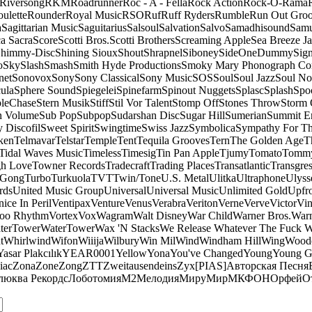
Riversong
RKM
Roadrunner
Roc - A - Fella
Rock Action
Rock-O-Rama
ulette
Rounder
Royal Music
RSO
Ruf
Ruff Ryders
Rumble
Run Out Gro
a
Sagittarian Music
Saguitarius
Salsoul
Salvation
Salvo
Samadhisound
Samu
a Sacra
Score
Scotti Bros.
Scotti Brothers
Screaming Apple
Sea Breeze J
himmy-Disc
Shining Sioux
Shout
Shrapnel
Siboney
SideOneDummy
Sign
o
Sky
Slash
Smash
Smith Hyde Productions
Smoky Mary Phonograph C
net
Sonovox
Sony
Sony Classical
Sony Music
SOS
Soul
Soul Jazz
Soul No
ula
Sphere Sound
Spiegelei
Spinefarm
Spinout Nuggets
Splasc
Splash
Spo
pleChase
Stern Musik
Stiff
Stil Vor Talent
Stomp Off
Stones Throw
Storm 
n Volume
Sub Pop
Subpop
Sudarshan Disc
Sugar Hill
Sumerian
Summit En
 Discofil
Sweet Spirit
Swingtime
Swiss Jazz
Symbolica
Sympathy For Th
ken
Telmavar
Telstar
Temple
Tent
Tequila Grooves
Tern
The Golden Age
T
Tidal Waves Music
Timeless
Timesig
Tin Pan Apple
Tjumy
Tomato
Tomm
h Love
Towner Records
Tradecraft
Trading Places
Transatlantic
Transgres
 Gong
Turbo
Turkuola
TVT
Twin/Tone
U.S. Metal
Ulitka
Ultraphone
Ulyss
rds
United Music Group
Universal
Universal Music
Unlimited Gold
Upfr
ice In Peril
Ventipax
Venture
Venus
Verabra
Veriton
Verne
Verve
Victor
Vin
oo Rhythm
Vortex
Vox
Wagram
Walt Disney
War Child
Warner Bros.
Warn
terTower
WaterTower
Wax 'N Stacks
We Release Whatever The Fuck 
t
Whirlwind
Wifon
Wiiija
Wilbury
Win Mil
Wind
Windham Hill
Wing
Woode
Yasar Plakcılık
YEAR0001
Yellow
Yona
You've Changed
Young
Young 
iac
Zona
Zone
Zong
ZTT
Zweitausendeins
Zyx
[PIAS]
Авторская Песня
люква Рекордс
Лоботомия
М2
Мелодия
МируМир
МКФОН
Орфей
О