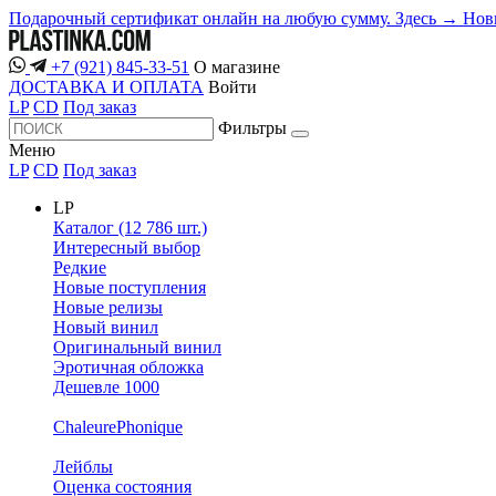
Подарочный сертификат онлайн на любую сумму. Здесь →
Нов
+7 (921) 845-33-51
О магазине
ДОСТАВКА И ОПЛАТА
Войти
LP
CD
Под заказ
Фильтры
Меню
LP
CD
Под заказ
LP
Каталог (12 786 шт.)
Интересный выбор
Редкие
Новые поступления
Новые релизы
Новый винил
Оригинальный винил
Эротичная обложка
Дешевле 1000
ChaleurePhonique
Лейблы
Оценка состояния