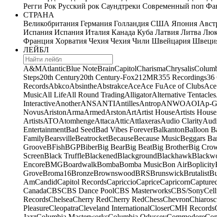
Регги
Рок
Русский рок
Саундтреки
Современный поп
Фан
СТРАНА
Великобритания
Германия
Голландия
США
Япония
Авст
Испания
Испания
Италия
Канада
Куба
Латвия
Литва
Люк
Франция
Хорватия
Чехия
Чехия
Чили
Швейцария
Швеци
ЛЕЙБЛ
A&M
Atlantic
Blue Note
Brain
Capitol
Charisma
Chrysalis
Columb
Steps
20th Century
20th Century-Fox
21
2MR
355 Recordings
36
Records
Abkco
Absinthe
Abstrakce
Ace
Ace Fu
Ace of Clubs
Ace
Music
All Life
All Round Trading
Alligator
Alternative Tentacles
Interactive
Another
ANS
ANTI
Antilles
Antrop
ANWO
AOI
Ap-G
Novus
Ariston
Arma
Armed
Arston
Art
Artist House
Artists House
Artists
ATO
Atomhenge
Attaca
Attic
Attlaxeras
Audio Clarity
Audi
Entertainment
Bad Seed
Bad Vibes Forever
Balkanton
Balloon B
Family
Bearsville
Beatrocket
Because
Because Music
Beggars Ba
Groove
BFish
BGP
Biber
Big Bear
Big Beat
Big Brother
Big Cro
Screen
Black Truffle
Blackened
Blackground
Blackhawk
Blackw
Encore
BMG
Boardwalk
Bomba
Bomba Music
Bon Air
Boplicity
Grove
Broma16
Bronze
Brownswood
BRS
Brunswick
Brutalist
B
Am
Candid
Capitol Records
Capriccio
Caprice
Capricorn
Capture
Canada
CBS
CBS Dance Pool
CBS Masterworks
CBS/Sony
Cell
Records
Chelsea
Cherry Red
Cherry Red
Chess
Chevron
Chiarosc
Pleasure
Cleopatra
Cleveland International
Closer
CMH Records
Jazz
Columbia Masterworks
Columbia Odyssey
Commodore
Com