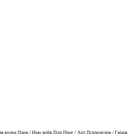
ая волна
Панк / Нью вейв
Поп
Прог / Арт
Психоделик / Гараж