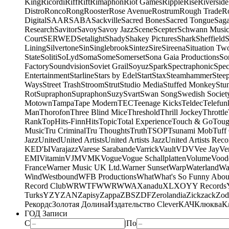
King
Ricordi
Riff
Rift
Rimaphon
Riot Games
Ripple
Rise
Riverside
Distro
Ronco
Rong
Rooster
Rose Avenue
Rostrum
Rough Trade
Ro
Digital
SAAR
SABA
Sackville
Sacred Bones
Sacred Tongue
Sag
Research
Savitor
Savoy
Savoy Jazz
Scene
Scepter
Schwann Music
Court
SERWED
Setalight
Shady
Shakey Pictures
Shark
Sheffield
S
Lining
Silvertone
Sin
Singlebrook
Sintez
Sire
Sireena
Situation Tw
State
Soliti
SoLyd
Soma
Some
Somerset
Sona Gaia Productions
So
Factory
Soundvision
Soviet Grail
Soyuz
Spark
Spectraphonic
Spec
Entertainment
Starline
Stars by Edel
Start
Stax
Steamhammer
Stee
Ways
Street Trash
Stroom
Strut
Studio Media
Stuffed Monkey
Stu
Rot
Supraphon
Supraphon
Suzy
Svart
Swan Song
Swedish Society
Motown
Tampa
Tape Modern
TEC
Teenage Kicks
Teldec
Telefun
Man
Thorofon
Three Blind Mice
Threshold
Thrill Jockey
Throttle
Rank
TopHits-FinnHits
Topic
Total Experience
Touch & Go
Toug
Music
Tru Criminal
Tru Thoughts
Truth
TSOP
Tsunami Mob
Tuff
Jazz
United
United Artists
United Artists Jazz
United Artists Reco
KED'Ы
Varajazz
Varese Sarabande
Varrick
Vault
VDV
Vee Jay
Ven
EMI
Vitamin
VJM
VMK
Vogue
Vogue Schallplatten
Volume
Vood
France
Warner Music UK Ltd.
Warner Sunset
Warp
Waterland
Wa
Wind
Westbound
WFB Productions
What
What's So Funny Abou
Record Club
WRWTFWWR
WWA
Xanadu
XL
XO
Y
Y Records
Turks
YZY
ZAN
Zapisy
Zappa
ZBS
ZDF
Zerolandia
Zickzack
Zod
Рекордс
Золотая Долина
Издательство Clever
КАЧ
Клюква
К
ГОД Записи
С
|
По