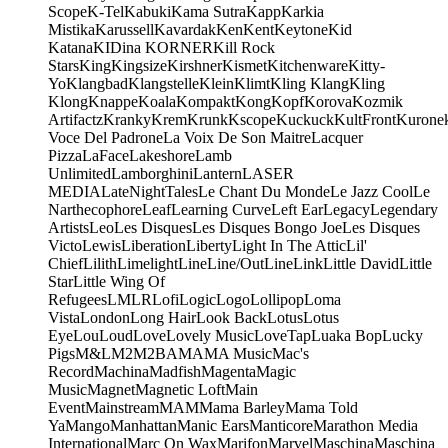
Scope
K-Tel
Kabuki
Kama Sutra
Kapp
Karkia
Mistika
Karussell
Kavardak
Ken
Kent
Keytone
Kid
Katana
KIDina KORNER
Kill Rock
Stars
King
Kingsize
Kirshner
Kismet
Kitchenware
Kitty-
Yo
Klangbad
Klangstelle
Klein
Klimt
Kling Klang
Kling
Klong
Knappe
Koala
Kompakt
Kong
Kopf
Korova
Kozmik
Artifactz
Kranky
Krem
Krunk
Kscope
Kuckuck
KultFront
Kurone
Voce Del Padrone
La Voix De Son Maitre
Lacquer
Pizza
LaFace
Lakeshore
Lamb
Unlimited
Lamborghini
Lantern
LASER
MEDIA
LateNightTales
Le Chant Du Monde
Le Jazz Cool
Le
Narthecophore
Leaf
Learning Curve
Left Ear
Legacy
Legendary
Artists
Leo
Les Disques
Les Disques Bongo Joe
Les Disques
Victo
Lewis
Liberation
Liberty
Light In The Attic
Lil'
Chief
Lilith
Limelight
Line
Line/OutLine
Link
Little David
Little
Star
Little Wing Of
Refugees
LMLR
Lofi
Logic
Logo
Lollipop
Loma
Vista
London
Long Hair
Look Back
Lotus
Lotus
Eye
Lou
Loud
Love
Lovely Music
LoveTap
Luaka Bop
Lucky
Pigs
M&L
M2
M2BA
MA
MA Music
Mac's
Record
Machina
Madfish
Magenta
Magic
Music
Magnet
Magnetic Loft
Main
Event
Mainstream
MAM
Mama Barley
Mama Told
Ya
Mango
Manhattan
Manic Ears
Manticore
Marathon Media
International
Marc On Wax
Marifon
Marvel
Maschina
Maschina