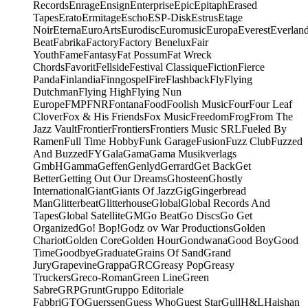
Records
Enrage
Ensign
Enterprise
Epic
Epitaph
Erased
Tapes
Erato
Ermitage
Escho
ESP-Disk
Estrus
Etage
Noir
Eterna
EuroArts
Eurodisc
Euromusic
Europa
Everest
Everlan
Beat
Fabrika
Factory
Factory Benelux
Fair
Youth
Fame
Fantasy
Fat Possum
Fat Wreck
Chords
Favorit
Fellside
Festival Classique
Fiction
Fierce
Panda
Finlandia
Finngospel
Fire
Flashback
Fly
Flying
Dutchman
Flying High
Flying Nun
Europe
FMP
FNR
Fontana
Food
Foolish Music
Four
Four Leaf
Clover
Fox & His Friends
Fox Music
Freedom
Frog
From The
Jazz Vault
Frontier
Frontiers
Frontiers Music SRL
Fueled By
Ramen
Full Time Hobby
Funk Garage
Fusion
Fuzz Club
Fuzzed
And Buzzed
FY
Gala
Gama
Gama Musikverlags
GmbH
Gamma
Geffen
Genlyd
Gerrard
Get Back
Get
Better
Getting Out Our Dreams
Ghosteen
Ghostly
International
Giant
Giants Of Jazz
Gig
Gingerbread
Man
Glitterbeat
Glitterhouse
Global
Global Records And
Tapes
Global Satellite
GM
Go Beat
Go Discs
Go Get
Organized
Go! Bop!
Godz ov War Productions
Golden
Chariot
Golden Core
Golden Hour
Gondwana
Good Boy
Good
Time
Goodbye
Graduate
Grains Of Sand
Grand
Jury
Grapevine
Grappa
GRC
Greasy Pop
Greasy
Truckers
Greco-Roman
Green Line
Green
Sabre
GRP
Grunt
Gruppo Editoriale
Fabbri
GTO
Guerssen
Guess Who
Guest Star
Gull
H&L
Haishan