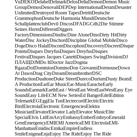
Vu
DEKO
Delabel
Delmark
Delos
Delta
Demon
Demon Music
Group
Demos
Denovali
DEP
Dep International
Deram
Desaster
Unlimited
Destroyed Room Tapes
Detriti
Deutsche
Grammophon
Deutsche Harmonia Mundi
Deutscher
Schallplattenclub
Devil Discos
DFA
DGC
dh2
Die Stimme
Seines Herrn
Different
Diggers
Factory
Dimensions
Dindisc
Dine Alone
Dino
Dirty Hit
Dirty
Water
Disc Jockey
Dischord
Discipline Global Mobile
Disco
Doge
Disco Halal
Discom
Discophon
Discovery
Discreet
Disque
Pointu
Disques Dreyfus
Disques Dreyfus
Disques
Festival
Disques Jacques Canetti
Disques Swing
Division
DJ
ПЛАЩ
DJM
Do It
Doctor Jazz
Dogma
Rgaza
Dol
Dominion
Domino
Don Giovanni
Dormouse
Down
At Dawn
Drag City
Dream
Dreambrother
DSC
Production
Dualtone
Duke Street
Dureco
Durium
Dusty Beats
E
A Production
Ear
Ear Music
Ear-Music
Earache
Early
Sounds
Earmark
Earth
East / West
East West
EastWest
Easy Eye
Sound
Easy Life
ECM New Series
Ed Banger
Edel
Edition
Telemark
EG
Egg
Ela Ton
Electrecord
Electric
Electric
Bird
Electrola
Electronic Emergencies
Elektra
Musician
Elevator
Elevator Lady
Elevator Music
Elite
Special
Elvis Ltd
EmArcy
Embassy
Ember
Embryo
Emerald
Gem
Emergency
EMI
EMI America
EMI Electrola
EMI-
Manhattan
Emidisc
Emika
Empire
Endless
Smile
Enigma
Enja
Enjoy The Ride
Enjoy The Ride