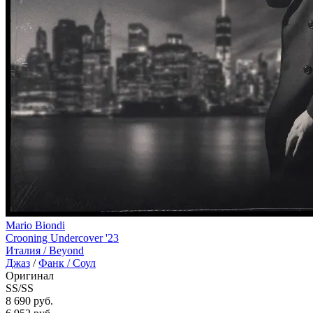
Mario Biondi
Crooning Undercover '23
Италия /
Beyond
Джаз
/
Фанк / Соул
Оригинал
SS/SS
8 690 руб.