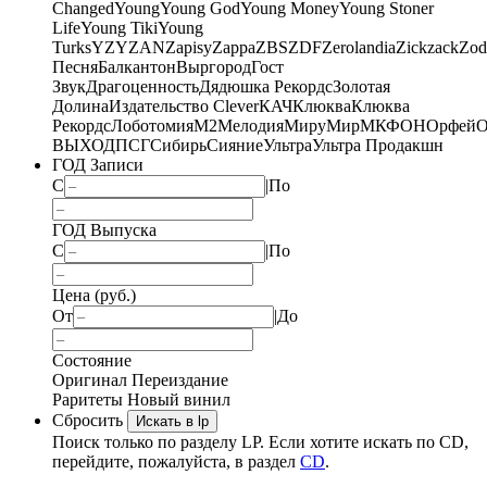
Changed
Young
Young God
Young Money
Young Stoner
Life
Young Tiki
Young
Turks
YZY
ZAN
Zapisy
Zappa
ZBS
ZDF
Zerolandia
Zickzack
Zod
Песня
Балкантон
Выргород
Гост
Звук
Драгоценность
Дядюшка Рекордс
Золотая
Долина
Издательство Clever
КАЧ
Клюква
Клюква
Рекордс
Лоботомия
М2
Мелодия
МируМир
МКФОН
Орфей
О
ВЫХОД
ПСГ
Сибирь
Сияние
Ультра
Ультра Продакшн
ГОД Записи
С
|
По
ГОД Выпуска
С
|
По
Цена (руб.)
От
|
До
Состояние
Оригинал
Переиздание
Раритеты
Новый винил
Сбросить
Искать в lp
Поиск только по разделу LP. Если хотите искать по CD,
перейдите, пожалуйста, в раздел
CD
.