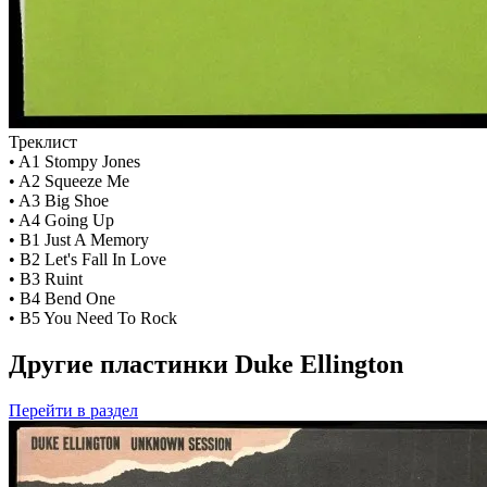
Треклист
• A1 Stompy Jones
• A2 Squeeze Me
• A3 Big Shoe
• A4 Going Up
• B1 Just A Memory
• B2 Let's Fall In Love
• B3 Ruint
• B4 Bend One
• B5 You Need To Rock
Другие пластинки Duke Ellington
Перейти
в раздел