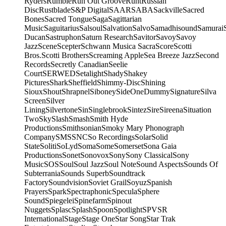
Ryders
Rumble
Run Out Groove
Runt
Russian
Disc
Rustblade
S&P Digital
SAAR
SABA
Sackville
Sacred
Bones
Sacred Tongue
Saga
Sagittarian
Music
Saguitarius
Salsoul
Salvation
Salvo
Samadhisound
Samurai
Ducan
Sastruphon
Saturn Research
Savitor
Savoy
Savoy
Jazz
Scene
Scepter
Schwann Musica Sacra
Score
Scotti
Bros.
Scotti Brothers
Screaming Apple
Sea Breeze Jazz
Second
Records
Secretly Canadian
Seelie
Court
SERWED
Setalight
Shady
Shakey
Pictures
Shark
Sheffield
Shimmy-Disc
Shining
Sioux
Shout
Shrapnel
Siboney
SideOneDummy
Signature
Silva
Screen
Silver
Lining
Silvertone
Sin
Singlebrook
Sintez
Sire
Sireena
Situation
Two
Sky
Slash
Smash
Smith Hyde
Productions
Smithsonian
Smoky Mary Phonograph
Company
SMS
SNC
So Recordings
Solar
Solid
State
Soliti
SoLyd
Soma
Some
Somerset
Sona Gaia
Productions
Sonet
Sonovox
Sony
Sony Classical
Sony
Music
SOS
Soul
Soul Jazz
Soul Note
Sound Aspects
Sounds Of
Subterrania
Sounds Superb
Soundtrack
Factory
Soundvision
Soviet Grail
Soyuz
Spanish
Prayers
Spark
Spectraphonic
Specula
Sphere
Sound
Spiegelei
Spinefarm
Spinout
Nuggets
Splasc
Splash
Spoon
Spotlight
SPV
SR
International
Stage
Stage One
Star Song
Star Trak