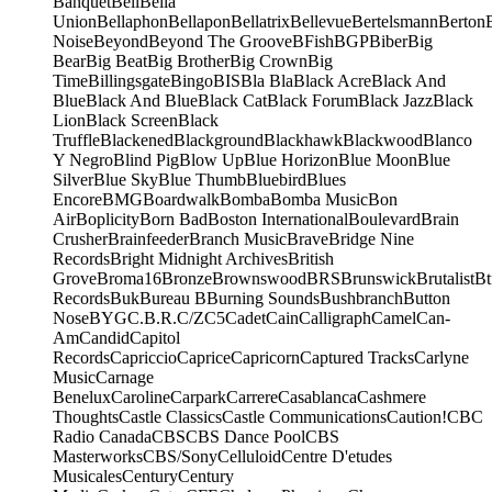
Banquet
Bell
Bella
Union
Bellaphon
Bellapon
Bellatrix
Bellevue
Bertelsmann
Berton
Noise
Beyond
Beyond The Groove
BFish
BGP
Biber
Big
Bear
Big Beat
Big Brother
Big Crown
Big
Time
Billingsgate
Bingo
BIS
Bla Bla
Black Acre
Black And
Blue
Black And Blue
Black Cat
Black Forum
Black Jazz
Black
Lion
Black Screen
Black
Truffle
Blackened
Blackground
Blackhawk
Blackwood
Blanco
Y Negro
Blind Pig
Blow Up
Blue Horizon
Blue Moon
Blue
Silver
Blue Sky
Blue Thumb
Bluebird
Blues
Encore
BMG
Boardwalk
Bomba
Bomba Music
Bon
Air
Boplicity
Born Bad
Boston International
Boulevard
Brain
Crusher
Brainfeeder
Branch Music
Brave
Bridge Nine
Records
Bright Midnight Archives
British
Grove
Broma16
Bronze
Brownswood
BRS
Brunswick
Brutalist
Bt
Records
Buk
Bureau B
Burning Sounds
Bushbranch
Button
Nose
BYG
C.B.R.
C/Z
C5
Cadet
Cain
Calligraph
Camel
Can-
Am
Candid
Capitol
Records
Capriccio
Caprice
Capricorn
Captured Tracks
Carlyne
Music
Carnage
Benelux
Caroline
Carpark
Carrere
Casablanca
Cashmere
Thoughts
Castle Classics
Castle Communications
Caution!
CBC
Radio Canada
CBS
CBS Dance Pool
CBS
Masterworks
CBS/Sony
Celluloid
Centre D'etudes
Musicales
Century
Century