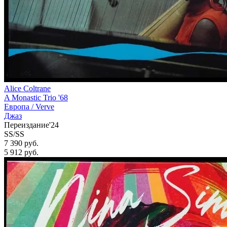
Alice Coltrane
A Monastic Trio '68
Европа /
Verve
Джаз
Переиздание'24
SS/SS
7 390 руб.
5 912
руб.