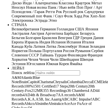
Диско
Инди / Альтернатива
Классика
Краутрок
Метал
Неосоул
Новая волна
Панк / Нью вейв
Поп
Прог / Арт
Психоделик / Гараж
Регги
Рок
Русский рок
Саундтреки
Современный поп
Фанк / Соул
Фолк
Хард Рок
Хип-Хоп
Электроника
Эстрада
Этно
СТРАНА
Великобритания
Германия
Голландия
США
Япония
Австралия
Австрия
Аргентина
Барбадос
Беларусь
Бельгия
Болгария
Бразилия
Венгрия
ГДР
Греция
Дания
Европа
Израиль
Индия
Испания
Испания
Италия
Канада
Куба
Латвия
Литва
Люксембург
Новая Зеландия
Норвегия
Польша
Португалия
Россия
Румыния
Сербия
Словения
СССР
Тайвань
Турция
Финляндия
Франция
Хорватия
Чехия
Чехия
Чили
Швейцария
Швеция
Эстония
Югославия
Южная Корея
Ямайка
ЛЕЙБЛ
Поиск лейбла
A&M
Atlantic
Blue
Note
Brain
Capitol
Charisma
Chrysalis
Columbia
Decca
ECM
Elek
Records
100%
1501 Certified
17 Steps
20th Century
20th
Century-Fox
21
2MR
355 Recordings
36 Chambers
4 AD
44
records
4AD
4th & Broadway
7A
A records
A&M
Records
A.K.A.
A5B, Inc.
Aaarrg
ABC
ABC Impulse!
ABC
Records
Abkco
Absinthe
Abstrakce
Ace
Ace Fu
Ace of
Clubs
Ace Of