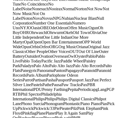
Tune
No Coincidence
No
Label
Noise
Nonesuch
Nooirax
Normal
Norton
Not Now
Not
Now Music
Not On
Label
Noton
Nova
Novus
NPG
Nubian
Nuclear Blast
Null
Corporation
Number One Essentials
Numero
Uno
NYJO
Oasis
OBE
Ode
Odeon
Offen Music
Ogun
Oh
Boy
OHR
Ohrwaschl
Ohrwurm
Okeh
Old Town
Olivia
One
Little Independent
One Little Indian
One More
Martyr
Opal
Open
Open Bar Entertainment
OPP World
Wide
Opus
Orbis
Orfeo
ORG
Org Music
Oriana
Original Jazz
Classics
Other People
Other Voices
OUT
Out Of Line
Outer
Battery
Outsider
Ovation
Overseas
Owl
Oyster
Pablo
Pablo
Live
Pablo Today
Pacific Jazz
Paddle Wheel
Paisley
Park
Paladyn
Palo Alto
Palo Alto Jazz
Palo Alto Records
Palto
Flats
Panegyric
Panorama
Panton
Papagayo
Paranoid
Paranoid
Records
Paris Album
Parlophone Odeon
Series
Parrot
Partisan
Pasha
Passport
Passport Jazz
Past Perfect
Silver Line
Pastels
Pathe
Pausa
Paw Tracks
Pax
PBR
International
PDU
Penny Farthing
Pepita
Periodica
pgLang
PGP
RTB
Phil Spector
Philadelphia
International
Philips
Philips
Philips Digital Classics
Philpot
Lane
Phono Suecia
Phonogram
Phontastic
Piano Piano
Pias
Pick
Up
Pickwick
Pickwick/33
Pie
Pieater
Pilz
Pink Elephant
Pink
Floyd
Pinkflag
Plane
Planet
Play It Again Sam
Play
On
Playboy
Playon
Plesser
Plstk wrld
PMB