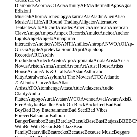
Diamonds
Acorn
ACT
Ada
Affinity
AFM
Aftermath
Agos
Agos
Edizioni
Musicali
Ahorn
Aircheology
Akarma
Ala
Aladin
Alien
Aliso
Music
All Life
All Round Trading
Alligator
Alternative
Tentacles
Alto
Alucard
Amadeo
America
American
American
Clave
Amiga
Ampex
Ampex Records
Amulet
Anchor
Anchor
Lights
Angel
Angelo
Annapurna
Interactive
Another
ANS
ANTI
Antilles
Antrop
ANWO
AOI
Ap-
Gu-Ga
Apple
Aprelevka Sound
April
Aqualoop
Records
ARC
Archiv
Produktion
Ardeck
Areito
Argo
Argonauta
Ariola
Arista
Arista
Novus
Ariston
Arma
Armed
Arston
Art
Artist House
Artists
House
Artone
Arts & Crafts
As
Astan
Asthmatic
Kitty
Astralwerk
Asylum
At The Movies
ATCO
Atlantic
75
Atlantic Curve
Atlas
Atlas
Artists
ATO
Atomhenge
Attaca
Attic
Attlaxeras
Audio
Clarity
Audio
Platter
Augogo
Aural
Avatar
AVCO
Avenue
Awal
Aware
Axis
B.
Free
Babylon
Bacillus
Back On Black
Backstreet
Bad
Bad
Boy
Bad Boy Entertainment
Bad Seed
Bad Vibes
Forever
Balkanton
Balloon
Banger
Bamboo
Bang!
Barclay
Barsuk
Base
Basf
Batjazz
BBE
BC
With
Be With Records
Be! Jazz
Bear
Family
Bearsville
Beatrocket
Because
Because Music
Beggars