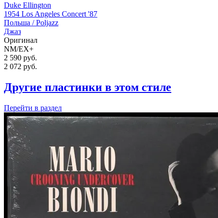
Duke Ellington
1954 Los Angeles Concert '87
Польша /
Poljazz
Джаз
Оригинал
NM/EX+
2 590 руб.
2 072
руб.
Другие пластинки в этом стиле
Перейти
в раздел