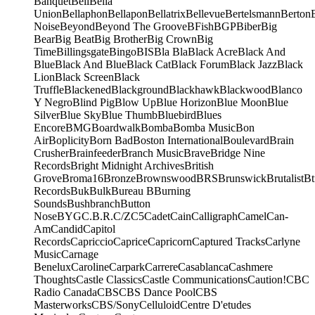
Banquet
Bell
Bella
Union
Bellaphon
Bellapon
Bellatrix
Bellevue
Bertelsmann
Berton
Noise
Beyond
Beyond The Groove
BFish
BGP
Biber
Big
Bear
Big Beat
Big Brother
Big Crown
Big
Time
Billingsgate
Bingo
BIS
Bla Bla
Black Acre
Black And
Blue
Black And Blue
Black Cat
Black Forum
Black Jazz
Black
Lion
Black Screen
Black
Truffle
Blackened
Blackground
Blackhawk
Blackwood
Blanco
Y Negro
Blind Pig
Blow Up
Blue Horizon
Blue Moon
Blue
Silver
Blue Sky
Blue Thumb
Bluebird
Blues
Encore
BMG
Boardwalk
Bomba
Bomba Music
Bon
Air
Boplicity
Born Bad
Boston International
Boulevard
Brain
Crusher
Brainfeeder
Branch Music
Brave
Bridge Nine
Records
Bright Midnight Archives
British
Grove
Broma16
Bronze
Brownswood
BRS
Brunswick
Brutalist
Bt
Records
Buk
Bulk
Bureau B
Burning
Sounds
Bushbranch
Button
Nose
BYG
C.B.R.
C/Z
C5
Cadet
Cain
Calligraph
Camel
Can-
Am
Candid
Capitol
Records
Capriccio
Caprice
Capricorn
Captured Tracks
Carlyne
Music
Carnage
Benelux
Caroline
Carpark
Carrere
Casablanca
Cashmere
Thoughts
Castle Classics
Castle Communications
Caution!
CBC
Radio Canada
CBS
CBS Dance Pool
CBS
Masterworks
CBS/Sony
Celluloid
Centre D'etudes