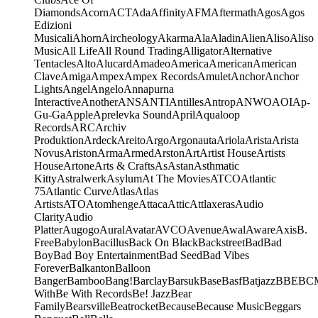
Diamonds
Acorn
ACT
Ada
Affinity
AFM
Aftermath
Agos
Agos
Edizioni
Musicali
Ahorn
Aircheology
Akarma
Ala
Aladin
Alien
Aliso
Aliso
Music
All Life
All Round Trading
Alligator
Alternative
Tentacles
Alto
Alucard
Amadeo
America
American
American
Clave
Amiga
Ampex
Ampex Records
Amulet
Anchor
Anchor
Lights
Angel
Angelo
Annapurna
Interactive
Another
ANS
ANTI
Antilles
Antrop
ANWO
AOI
Ap-
Gu-Ga
Apple
Aprelevka Sound
April
Aqualoop
Records
ARC
Archiv
Produktion
Ardeck
Areito
Argo
Argonauta
Ariola
Arista
Arista
Novus
Ariston
Arma
Armed
Arston
Art
Artist House
Artists
House
Artone
Arts & Crafts
As
Astan
Asthmatic
Kitty
Astralwerk
Asylum
At The Movies
ATCO
Atlantic
75
Atlantic Curve
Atlas
Atlas
Artists
ATO
Atomhenge
Attaca
Attic
Attlaxeras
Audio
Clarity
Audio
Platter
Augogo
Aural
Avatar
AVCO
Avenue
Awal
Aware
Axis
B.
Free
Babylon
Bacillus
Back On Black
Backstreet
Bad
Bad
Boy
Bad Boy Entertainment
Bad Seed
Bad Vibes
Forever
Balkanton
Balloon
Banger
Bamboo
Bang!
Barclay
Barsuk
Base
Basf
Batjazz
BBE
BC
With
Be With Records
Be! Jazz
Bear
Family
Bearsville
Beatrocket
Because
Because Music
Beggars