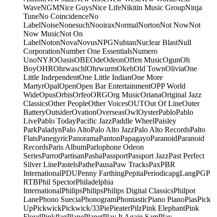
Wave
NGM
Nice Guys
Nice Life
Nikitin Music Group
Ninja
Tune
No Coincidence
No
Label
Noise
Nonesuch
Nooirax
Normal
Norton
Not Now
Not
Now Music
Not On
Label
Noton
Nova
Novus
NPG
Nubian
Nuclear Blast
Null
Corporation
Number One Essentials
Numero
Uno
NYJO
Oasis
OBE
Ode
Odeon
Offen Music
Ogun
Oh
Boy
OHR
Ohrwaschl
Ohrwurm
Okeh
Old Town
Olivia
One
Little Independent
One Little Indian
One More
Martyr
Opal
Open
Open Bar Entertainment
OPP World
Wide
Opus
Orbis
Orfeo
ORG
Org Music
Oriana
Original Jazz
Classics
Other People
Other Voices
OUT
Out Of Line
Outer
Battery
Outsider
Ovation
Overseas
Owl
Oyster
Pablo
Pablo
Live
Pablo Today
Pacific Jazz
Paddle Wheel
Paisley
Park
Paladyn
Palo Alto
Palo Alto Jazz
Palo Alto Records
Palto
Flats
Panegyric
Panorama
Panton
Papagayo
Paranoid
Paranoid
Records
Paris Album
Parlophone Odeon
Series
Parrot
Partisan
Pasha
Passport
Passport Jazz
Past Perfect
Silver Line
Pastels
Pathe
Pausa
Paw Tracks
Pax
PBR
International
PDU
Penny Farthing
Pepita
Periodica
pgLang
PGP
RTB
Phil Spector
Philadelphia
International
Philips
Philips
Philips Digital Classics
Philpot
Lane
Phono Suecia
Phonogram
Phontastic
Piano Piano
Pias
Pick
Up
Pickwick
Pickwick/33
Pie
Pieater
Pilz
Pink Elephant
Pink
Floyd
Pinkflag
Plane
Planet
Play It Again Sam
Play