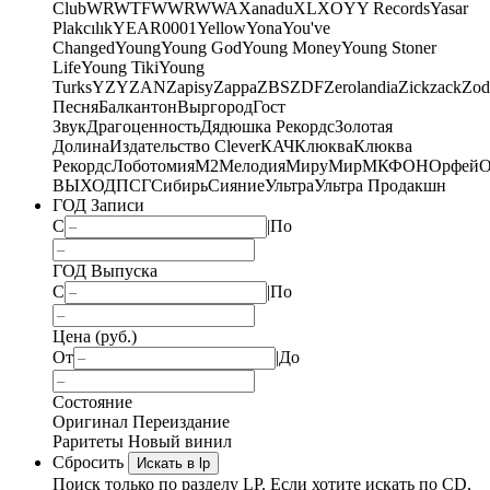
Club
WRWTFWWR
WWA
Xanadu
XL
XO
Y
Y Records
Yasar
Plakcılık
YEAR0001
Yellow
Yona
You've
Changed
Young
Young God
Young Money
Young Stoner
Life
Young Tiki
Young
Turks
YZY
ZAN
Zapisy
Zappa
ZBS
ZDF
Zerolandia
Zickzack
Zod
Песня
Балкантон
Выргород
Гост
Звук
Драгоценность
Дядюшка Рекордс
Золотая
Долина
Издательство Clever
КАЧ
Клюква
Клюква
Рекордс
Лоботомия
М2
Мелодия
МируМир
МКФОН
Орфей
О
ВЫХОД
ПСГ
Сибирь
Сияние
Ультра
Ультра Продакшн
ГОД Записи
С
|
По
ГОД Выпуска
С
|
По
Цена (руб.)
От
|
До
Состояние
Оригинал
Переиздание
Раритеты
Новый винил
Сбросить
Искать в lp
Поиск только по разделу LP. Если хотите искать по CD,