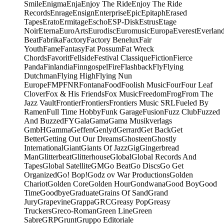
Smile
Enigma
Enja
Enjoy The Ride
Enjoy The Ride
Records
Enrage
Ensign
Enterprise
Epic
Epitaph
Erased
Tapes
Erato
Ermitage
Escho
ESP-Disk
Estrus
Etage
Noir
Eterna
EuroArts
Eurodisc
Euromusic
Europa
Everest
Everlan
Beat
Fabrika
Factory
Factory Benelux
Fair
Youth
Fame
Fantasy
Fat Possum
Fat Wreck
Chords
Favorit
Fellside
Festival Classique
Fiction
Fierce
Panda
Finlandia
Finngospel
Fire
Flashback
Fly
Flying
Dutchman
Flying High
Flying Nun
Europe
FMP
FNR
Fontana
Food
Foolish Music
Four
Four Leaf
Clover
Fox & His Friends
Fox Music
Freedom
Frog
From The
Jazz Vault
Frontier
Frontiers
Frontiers Music SRL
Fueled By
Ramen
Full Time Hobby
Funk Garage
Fusion
Fuzz Club
Fuzzed
And Buzzed
FY
Gala
Gama
Gama Musikverlags
GmbH
Gamma
Geffen
Genlyd
Gerrard
Get Back
Get
Better
Getting Out Our Dreams
Ghosteen
Ghostly
International
Giant
Giants Of Jazz
Gig
Gingerbread
Man
Glitterbeat
Glitterhouse
Global
Global Records And
Tapes
Global Satellite
GM
Go Beat
Go Discs
Go Get
Organized
Go! Bop!
Godz ov War Productions
Golden
Chariot
Golden Core
Golden Hour
Gondwana
Good Boy
Good
Time
Goodbye
Graduate
Grains Of Sand
Grand
Jury
Grapevine
Grappa
GRC
Greasy Pop
Greasy
Truckers
Greco-Roman
Green Line
Green
Sabre
GRP
Grunt
Gruppo Editoriale