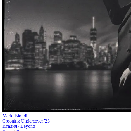
Mario Biondi
Crooning Undercover '23
Италия /
Beyond