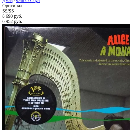
Джаз
/
Фанк / Соул
Оригинал
SS/SS
8 690 руб.
6 952
руб.