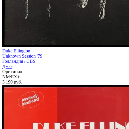
Duke Ellington
Unknown Session '79
Голландия /
CBS
Джаз
Оригинал
NM/EX+
3 190
руб.