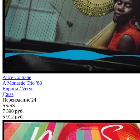
Alice Coltrane
A Monastic Trio '68
Европа /
Verve
Джаз
Переиздание'24
SS/SS
7 390 руб.
5 912
руб.