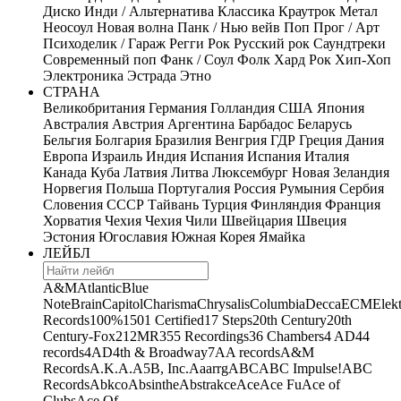
Диско
Инди / Альтернатива
Классика
Краутрок
Метал
Неосоул
Новая волна
Панк / Нью вейв
Поп
Прог / Арт
Психоделик / Гараж
Регги
Рок
Русский рок
Саундтреки
Современный поп
Фанк / Соул
Фолк
Хард Рок
Хип-Хоп
Электроника
Эстрада
Этно
СТРАНА
Великобритания
Германия
Голландия
США
Япония
Австралия
Австрия
Аргентина
Барбадос
Беларусь
Бельгия
Болгария
Бразилия
Венгрия
ГДР
Греция
Дания
Европа
Израиль
Индия
Испания
Испания
Италия
Канада
Куба
Латвия
Литва
Люксембург
Новая Зеландия
Норвегия
Польша
Португалия
Россия
Румыния
Сербия
Словения
СССР
Тайвань
Турция
Финляндия
Франция
Хорватия
Чехия
Чехия
Чили
Швейцария
Швеция
Эстония
Югославия
Южная Корея
Ямайка
ЛЕЙБЛ
A&M
Atlantic
Blue
Note
Brain
Capitol
Charisma
Chrysalis
Columbia
Decca
ECM
Elek
Records
100%
1501 Certified
17 Steps
20th Century
20th
Century-Fox
21
2MR
355 Recordings
36 Chambers
4 AD
44
records
4AD
4th & Broadway
7A
A records
A&M
Records
A.K.A.
A5B, Inc.
Aaarrg
ABC
ABC Impulse!
ABC
Records
Abkco
Absinthe
Abstrakce
Ace
Ace Fu
Ace of
Clubs
Ace Of