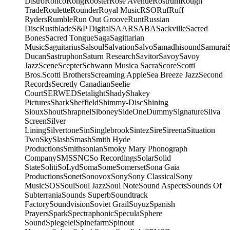
Distro
Ronco
Rong
Rooster
Rose Avenue
Rostrum
Rough
Trade
Roulette
Rounder
Royal Music
RSO
Ruf
Ruff
Ryders
Rumble
Run Out Groove
Runt
Russian
Disc
Rustblade
S&P Digital
SAAR
SABA
Sackville
Sacred
Bones
Sacred Tongue
Saga
Sagittarian
Music
Saguitarius
Salsoul
Salvation
Salvo
Samadhisound
Samurai
Ducan
Sastruphon
Saturn Research
Savitor
Savoy
Savoy
Jazz
Scene
Scepter
Schwann Musica Sacra
Score
Scotti
Bros.
Scotti Brothers
Screaming Apple
Sea Breeze Jazz
Second
Records
Secretly Canadian
Seelie
Court
SERWED
Setalight
Shady
Shakey
Pictures
Shark
Sheffield
Shimmy-Disc
Shining
Sioux
Shout
Shrapnel
Siboney
SideOneDummy
Signature
Silva
Screen
Silver
Lining
Silvertone
Sin
Singlebrook
Sintez
Sire
Sireena
Situation
Two
Sky
Slash
Smash
Smith Hyde
Productions
Smithsonian
Smoky Mary Phonograph
Company
SMS
SNC
So Recordings
Solar
Solid
State
Soliti
SoLyd
Soma
Some
Somerset
Sona Gaia
Productions
Sonet
Sonovox
Sony
Sony Classical
Sony
Music
SOS
Soul
Soul Jazz
Soul Note
Sound Aspects
Sounds Of
Subterrania
Sounds Superb
Soundtrack
Factory
Soundvision
Soviet Grail
Soyuz
Spanish
Prayers
Spark
Spectraphonic
Specula
Sphere
Sound
Spiegelei
Spinefarm
Spinout