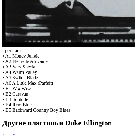
Треклист
• A1 Money Jungle
• A2 Fleurette Africaine
• A3 Very Special
• A4 Warm Valley
• A5 Switch Blade
• A6 A Little Max (Parfait)
• B1 Wig Wise
• B2 Caravan
• B3 Solitude
• B4 Rem Blues
• B5 Backward Country Boy Blues
Другие пластинки Duke Ellington