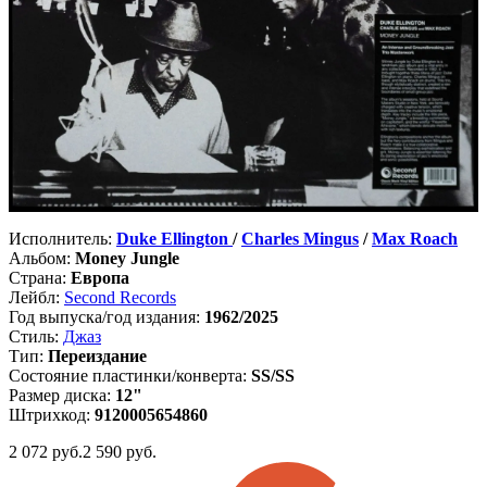
Исполнитель:
Duke Ellington
/
Charles Mingus
/
Max Roach
Альбом:
Money Jungle
Страна:
Европа
Лейбл:
Second Records
Год выпуска/год издания:
1962/2025
Стиль:
Джаз
Тип:
Переиздание
Состояние пластинки/конверта:
SS/SS
Размер диска:
12"
Штрихкод:
9120005654860
2 072
руб.
2 590 руб.