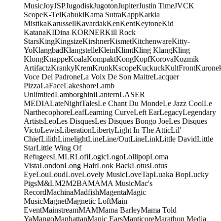
Music
Joy
JSP
Jugodisk
Jugoton
Jupiter
Justin Time
JVC
K
Scope
K-Tel
Kabuki
Kama Sutra
Kapp
Karkia
Mistika
Karussell
Kavardak
Ken
Kent
Keytone
Kid
Katana
KIDina KORNER
Kill Rock
Stars
King
Kingsize
Kirshner
Kismet
Kitchenware
Kitty-
Yo
Klangbad
Klangstelle
Klein
Klimt
Kling Klang
Kling
Klong
Knappe
Koala
Kompakt
Kong
Kopf
Korova
Kozmik
Artifactz
Kranky
Krem
Krunk
Kscope
Kuckuck
KultFront
Kurone
Voce Del Padrone
La Voix De Son Maitre
Lacquer
Pizza
LaFace
Lakeshore
Lamb
Unlimited
Lamborghini
Lantern
LASER
MEDIA
LateNightTales
Le Chant Du Monde
Le Jazz Cool
Le
Narthecophore
Leaf
Learning Curve
Left Ear
Legacy
Legendary
Artists
Leo
Les Disques
Les Disques Bongo Joe
Les Disques
Victo
Lewis
Liberation
Liberty
Light In The Attic
Lil'
Chief
Lilith
Limelight
Line
Line/OutLine
Link
Little David
Little
Star
Little Wing Of
Refugees
LMLR
Lofi
Logic
Logo
Lollipop
Loma
Vista
London
Long Hair
Look Back
Lotus
Lotus
Eye
Lou
Loud
Love
Lovely Music
LoveTap
Luaka Bop
Lucky
Pigs
M&L
M2
M2BA
MA
MA Music
Mac's
Record
Machina
Madfish
Magenta
Magic
Music
Magnet
Magnetic Loft
Main
Event
Mainstream
MAM
Mama Barley
Mama Told
Ya
Mango
Manhattan
Manic Ears
Manticore
Marathon Media