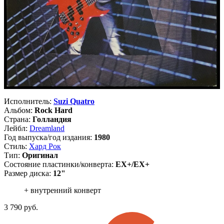
Исполнитель:
Suzi Quatro
Альбом:
Rock Hard
Страна:
Голландия
Лейбл:
Dreamland
Год выпуска/год издания:
1980
Стиль:
Хард Рок
Тип:
Оригинал
Состояние пластинки/конверта:
EX+/EX+
Размер диска:
12"
+ внутренний конверт
3 790
руб.