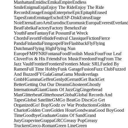
Manhattan
Emidisc
Emika
Empire
Endless
Smile
Enigma
Enja
Enjoy The Ride
Enjoy The Ride
Records
Enrage
Ensign
Enterprise
Epic
Epitaph
Erased
Tapes
Erato
Ermitage
Escho
ESP-Disk
Estrus
Etage
Noir
Eterna
EuroArts
Eurodisc
Euromusic
Europa
Everest
Everlan
Beat
Fabrika
Factory
Factory Benelux
Fair
Youth
Fame
Fantasy
Fat Possum
Fat Wreck
Chords
Favorit
Fellside
Festival Classique
Fiction
Fierce
Panda
Finlandia
Finngospel
Fire
Flashback
Fly
Flying
Dutchman
Flying High
Flying Nun
Europe
FMP
FNR
Fontana
Food
Foolish Music
Four
Four Leaf
Clover
Fox & His Friends
Fox Music
Freedom
Frog
From The
Jazz Vault
Frontier
Frontiers
Frontiers Music SRL
Fueled By
Ramen
Full Time Hobby
Funk Garage
Fusion
Fuzz Club
Fuzzed
And Buzzed
FY
Gala
Gama
Gama Musikverlags
GmbH
Gamma
Geffen
Genlyd
Gerrard
Get Back
Get
Better
Getting Out Our Dreams
Ghosteen
Ghostly
International
Giant
Giants Of Jazz
Gig
Gingerbread
Man
Glitterbeat
Glitterhouse
Global
Global Records And
Tapes
Global Satellite
GM
Go Beat
Go Discs
Go Get
Organized
Go! Bop!
Godz ov War Productions
Golden
Chariot
Golden Core
Golden Hour
Gondwana
Good Boy
Good
Time
Goodbye
Graduate
Grains Of Sand
Grand
Jury
Grapevine
Grappa
GRC
Greasy Pop
Greasy
Truckers
Greco-Roman
Green Line
Green