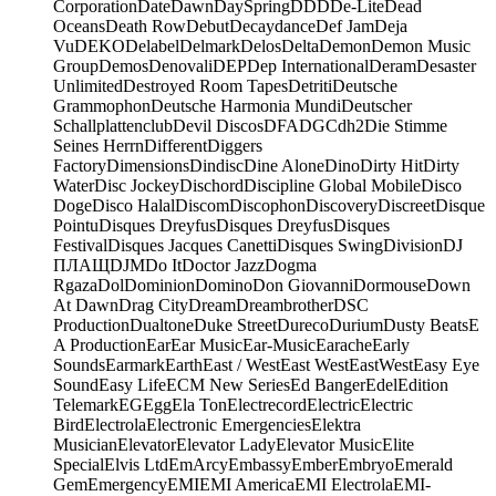
Corporation
Date
Dawn
DaySpring
DDD
De-Lite
Dead
Oceans
Death Row
Debut
Decaydance
Def Jam
Deja
Vu
DEKO
Delabel
Delmark
Delos
Delta
Demon
Demon Music
Group
Demos
Denovali
DEP
Dep International
Deram
Desaster
Unlimited
Destroyed Room Tapes
Detriti
Deutsche
Grammophon
Deutsche Harmonia Mundi
Deutscher
Schallplattenclub
Devil Discos
DFA
DGC
dh2
Die Stimme
Seines Herrn
Different
Diggers
Factory
Dimensions
Dindisc
Dine Alone
Dino
Dirty Hit
Dirty
Water
Disc Jockey
Dischord
Discipline Global Mobile
Disco
Doge
Disco Halal
Discom
Discophon
Discovery
Discreet
Disque
Pointu
Disques Dreyfus
Disques Dreyfus
Disques
Festival
Disques Jacques Canetti
Disques Swing
Division
DJ
ПЛАЩ
DJM
Do It
Doctor Jazz
Dogma
Rgaza
Dol
Dominion
Domino
Don Giovanni
Dormouse
Down
At Dawn
Drag City
Dream
Dreambrother
DSC
Production
Dualtone
Duke Street
Dureco
Durium
Dusty Beats
E
A Production
Ear
Ear Music
Ear-Music
Earache
Early
Sounds
Earmark
Earth
East / West
East West
EastWest
Easy Eye
Sound
Easy Life
ECM New Series
Ed Banger
Edel
Edition
Telemark
EG
Egg
Ela Ton
Electrecord
Electric
Electric
Bird
Electrola
Electronic Emergencies
Elektra
Musician
Elevator
Elevator Lady
Elevator Music
Elite
Special
Elvis Ltd
EmArcy
Embassy
Ember
Embryo
Emerald
Gem
Emergency
EMI
EMI America
EMI Electrola
EMI-