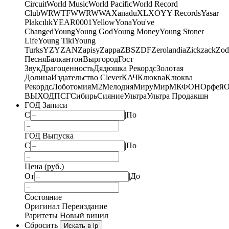
Circuit
World Music
World Pacific
World Record
Club
WRWTFWWR
WWA
Xanadu
XL
XO
Y
Y Records
Yasar
Plakcılık
YEAR0001
Yellow
Yona
You've
Changed
Young
Young God
Young Money
Young Stoner
Life
Young Tiki
Young
Turks
YZY
ZAN
Zapisy
Zappa
ZBS
ZDF
Zerolandia
Zickzack
Zod
Песня
Балкантон
Выргород
Гост
Звук
Драгоценность
Дядюшка Рекордс
Золотая
Долина
Издательство Clever
КАЧ
Клюква
Клюква
Рекордс
Лоботомия
М2
Мелодия
МируМир
МКФОН
Орфей
О
ВЫХОД
ПСГ
Сибирь
Сияние
Ультра
Ультра Продакшн
ГОД Записи
С
|
По
ГОД Выпуска
С
|
По
Цена (руб.)
От
|
До
Состояние
Оригинал
Переиздание
Раритеты
Новый винил
Сбросить
Искать в lp