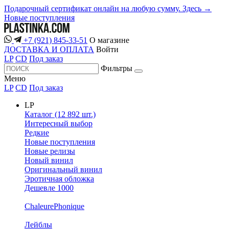
Подарочный сертификат онлайн на любую сумму. Здесь →
Новые поступления
+7 (921) 845-33-51
О магазине
ДОСТАВКА И ОПЛАТА
Войти
LP
CD
Под заказ
Фильтры
Меню
LP
CD
Под заказ
LP
Каталог (12 892 шт.)
Интересный выбор
Редкие
Новые поступления
Новые релизы
Новый винил
Оригинальный винил
Эротичная обложка
Дешевле 1000
ChaleurePhonique
Лейблы