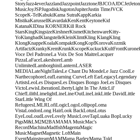
Story
Jazz4ever
Jazzland
Jazzpoint
Jazztone
JB
JCOA
JDC
Jet
Jeton
Music
Joy
JSP
Jugodisk
Jugoton
Jupiter
Justin Time
JVC
K
Scope
K-Tel
Kabuki
Kama Sutra
Kapp
Karkia
Mistika
Karussell
Kavardak
Ken
Kent
Keytone
Kid
Katana
KIDina KORNER
Kill Rock
Stars
King
Kingsize
Kirshner
Kismet
Kitchenware
Kitty-
Yo
Klangbad
Klangstelle
Klein
Klimt
Kling Klang
Kling
Klong
Knappe
Koala
Kompakt
Kong
Kopf
Korova
Kozmik
Artifactz
Kranky
Krem
Krunk
Kscope
Kuckuck
KultFront
Kurone
Voce Del Padrone
La Voix De Son Maitre
Lacquer
Pizza
LaFace
Lakeshore
Lamb
Unlimited
Lamborghini
Lantern
LASER
MEDIA
LateNightTales
Le Chant Du Monde
Le Jazz Cool
Le
Narthecophore
Leaf
Learning Curve
Left Ear
Legacy
Legendary
Artists
Leo
Les Disques
Les Disques Bongo Joe
Les Disques
Victo
Lewis
Liberation
Liberty
Light In The Attic
Lil'
Chief
Lilith
Limelight
Line
Line/OutLine
Link
Little David
Little
Star
Little Wing Of
Refugees
LMLR
Lofi
Logic
Logo
Lollipop
Loma
Vista
London
Long Hair
Look Back
Lotus
Lotus
Eye
Lou
Loud
Love
Lovely Music
LoveTap
Luaka Bop
Lucky
Pigs
M&L
M2
M2BA
MA
MA Music
Mac's
Record
Machina
Madfish
Magenta
Magic
Music
Magnet
Magnetic Loft
Main
Event
Mainstream
MAM
Mama Barley
Mama Told