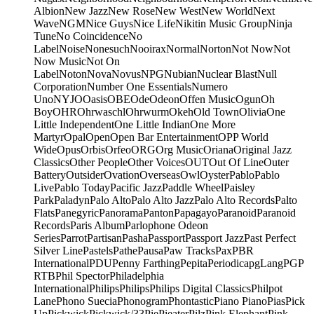
Albion
New Jazz
New Rose
New West
New World
Next
Wave
NGM
Nice Guys
Nice Life
Nikitin Music Group
Ninja
Tune
No Coincidence
No
Label
Noise
Nonesuch
Nooirax
Normal
Norton
Not Now
Not
Now Music
Not On
Label
Noton
Nova
Novus
NPG
Nubian
Nuclear Blast
Null
Corporation
Number One Essentials
Numero
Uno
NYJO
Oasis
OBE
Ode
Odeon
Offen Music
Ogun
Oh
Boy
OHR
Ohrwaschl
Ohrwurm
Okeh
Old Town
Olivia
One
Little Independent
One Little Indian
One More
Martyr
Opal
Open
Open Bar Entertainment
OPP World
Wide
Opus
Orbis
Orfeo
ORG
Org Music
Oriana
Original Jazz
Classics
Other People
Other Voices
OUT
Out Of Line
Outer
Battery
Outsider
Ovation
Overseas
Owl
Oyster
Pablo
Pablo
Live
Pablo Today
Pacific Jazz
Paddle Wheel
Paisley
Park
Paladyn
Palo Alto
Palo Alto Jazz
Palo Alto Records
Palto
Flats
Panegyric
Panorama
Panton
Papagayo
Paranoid
Paranoid
Records
Paris Album
Parlophone Odeon
Series
Parrot
Partisan
Pasha
Passport
Passport Jazz
Past Perfect
Silver Line
Pastels
Pathe
Pausa
Paw Tracks
Pax
PBR
International
PDU
Penny Farthing
Pepita
Periodica
pgLang
PGP
RTB
Phil Spector
Philadelphia
International
Philips
Philips
Philips Digital Classics
Philpot
Lane
Phono Suecia
Phonogram
Phontastic
Piano Piano
Pias
Pick
Up
Pickwick
Pickwick/33
Pie
Pieater
Pilz
Pink Elephant
Pink