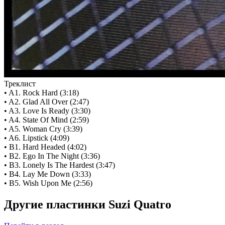
Треклист
• A1. Rock Hard (3:18)
• A2. Glad All Over (2:47)
• A3. Love Is Ready (3:30)
• A4. State Of Mind (2:59)
• A5. Woman Cry (3:39)
• A6. Lipstick (4:09)
• B1. Hard Headed (4:02)
• B2. Ego In The Night (3:36)
• B3. Lonely Is The Hardest (3:47)
• B4. Lay Me Down (3:33)
• B5. Wish Upon Me (2:56)
Другие пластинки Suzi Quatro