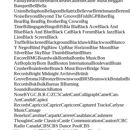
Family
Bearsville
Beatrocket
Because
Because Music
Beggars
Banquet
Bell
Bella
Union
Bellaphon
Bellapon
Bellatrix
Bellevue
Bertelsmann
Berton
Noise
Beyond
Beyond The Groove
BFish
BGP
Biber
Big
Bear
Big Beat
Big Brother
Big Crown
Big
Time
Billingsgate
Bingo
BIS
Bla Bla
Black Acre
Black And
Blue
Black And Blue
Black Cat
Black Forum
Black Jazz
Black
Lion
Black Screen
Black
Truffle
Blackened
Blackground
Blackhawk
Blackwood
Blanco
Y Negro
Blind Pig
Blow Up
Blue Horizon
Blue Moon
Blue
Silver
Blue Sky
Blue Thumb
Bluebird
Blues
Encore
BMG
Boardwalk
Bomba
Bomba Music
Bon
Air
Boplicity
Born Bad
Boston International
Boulevard
Brain
Crusher
Brainfeeder
Branch Music
Brave
Bridge Nine
Records
Bright Midnight Archives
British
Grove
Broma16
Bronze
Brownswood
BRS
Brunswick
Brutalist
Bt
Records
Buk
Bulk
Bureau B
Burning
Sounds
Bushbranch
Button
Nose
BYG
C.B.R.
C/Z
C5
Cadet
Cain
Calligraph
Camel
Can-
Am
Candid
Capitol
Records
Capriccio
Caprice
Capricorn
Captured Tracks
Carlyne
Music
Carnage
Benelux
Caroline
Carpark
Carrere
Casablanca
Cashmere
Thoughts
Castle Classics
Castle Communications
Caution!
CBC
Radio Canada
CBS
CBS Dance Pool
CBS