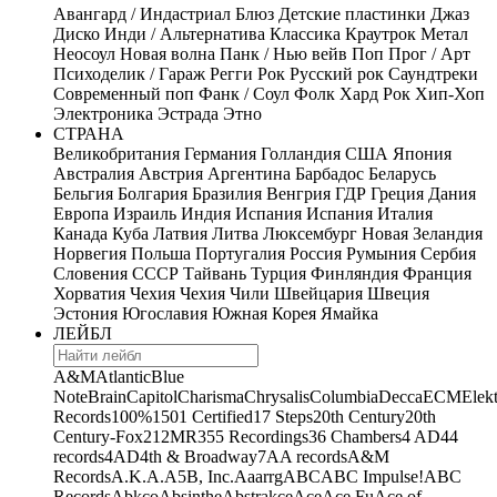
Авангард / Индастриал
Блюз
Детские пластинки
Джаз
Диско
Инди / Альтернатива
Классика
Краутрок
Метал
Неосоул
Новая волна
Панк / Нью вейв
Поп
Прог / Арт
Психоделик / Гараж
Регги
Рок
Русский рок
Саундтреки
Современный поп
Фанк / Соул
Фолк
Хард Рок
Хип-Хоп
Электроника
Эстрада
Этно
СТРАНА
Великобритания
Германия
Голландия
США
Япония
Австралия
Австрия
Аргентина
Барбадос
Беларусь
Бельгия
Болгария
Бразилия
Венгрия
ГДР
Греция
Дания
Европа
Израиль
Индия
Испания
Испания
Италия
Канада
Куба
Латвия
Литва
Люксембург
Новая Зеландия
Норвегия
Польша
Португалия
Россия
Румыния
Сербия
Словения
СССР
Тайвань
Турция
Финляндия
Франция
Хорватия
Чехия
Чехия
Чили
Швейцария
Швеция
Эстония
Югославия
Южная Корея
Ямайка
ЛЕЙБЛ
A&M
Atlantic
Blue
Note
Brain
Capitol
Charisma
Chrysalis
Columbia
Decca
ECM
Elek
Records
100%
1501 Certified
17 Steps
20th Century
20th
Century-Fox
21
2MR
355 Recordings
36 Chambers
4 AD
44
records
4AD
4th & Broadway
7A
A records
A&M
Records
A.K.A.
A5B, Inc.
Aaarrg
ABC
ABC Impulse!
ABC
Records
Abkco
Absinthe
Abstrakce
Ace
Ace Fu
Ace of