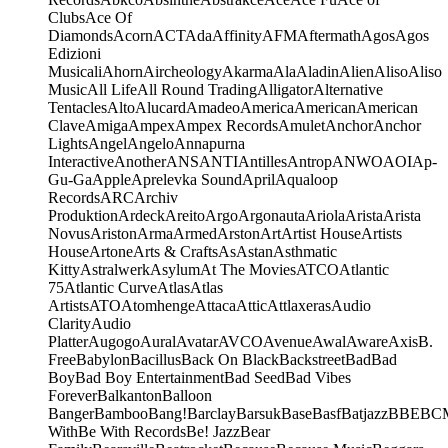
Clubs
Ace Of
Diamonds
Acorn
ACT
Ada
Affinity
AFM
Aftermath
Agos
Agos
Edizioni
Musicali
Ahorn
Aircheology
Akarma
Ala
Aladin
Alien
Aliso
Aliso
Music
All Life
All Round Trading
Alligator
Alternative
Tentacles
Alto
Alucard
Amadeo
America
American
American
Clave
Amiga
Ampex
Ampex Records
Amulet
Anchor
Anchor
Lights
Angel
Angelo
Annapurna
Interactive
Another
ANS
ANTI
Antilles
Antrop
ANWO
AOI
Ap-
Gu-Ga
Apple
Aprelevka Sound
April
Aqualoop
Records
ARC
Archiv
Produktion
Ardeck
Areito
Argo
Argonauta
Ariola
Arista
Arista
Novus
Ariston
Arma
Armed
Arston
Art
Artist House
Artists
House
Artone
Arts & Crafts
As
Astan
Asthmatic
Kitty
Astralwerk
Asylum
At The Movies
ATCO
Atlantic
75
Atlantic Curve
Atlas
Atlas
Artists
ATO
Atomhenge
Attaca
Attic
Attlaxeras
Audio
Clarity
Audio
Platter
Augogo
Aural
Avatar
AVCO
Avenue
Awal
Aware
Axis
B.
Free
Babylon
Bacillus
Back On Black
Backstreet
Bad
Bad
Boy
Bad Boy Entertainment
Bad Seed
Bad Vibes
Forever
Balkanton
Balloon
Banger
Bamboo
Bang!
Barclay
Barsuk
Base
Basf
Batjazz
BBE
BC
With
Be With Records
Be! Jazz
Bear