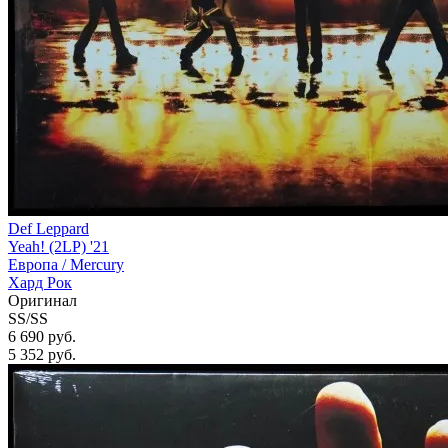
Def Leppard
Yeah! (2LP) '21
Европа /
Mercury
Хард Рок
Оригинал
SS/SS
6 690 руб.
5 352
руб.