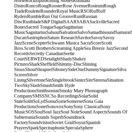
Horse
Rocktopus
Rolling Stones
Romuald
Distro
Ronco
Rong
Rooster
Rose Avenue
Rostrum
Rough
Trade
Roulette
Rounder
Royal Music
RSO
Ruf
Ruff
Ryders
Rumble
Run Out Groove
Runt
Russian
Disc
Rustblade
S&P Digital
SAAR
SABA
Sackville
Sacred
Bones
Sacred Tongue
Saga
Sagittarian
Music
Saguitarius
Salsoul
Salvation
Salvo
Samadhisound
Samurai
Ducan
Sastruphon
Saturn Research
Savitor
Savoy
Savoy
Jazz
Scene
Scepter
Schwann Musica Sacra
Score
Scotti
Bros.
Scotti Brothers
Screaming Apple
Sea Breeze Jazz
Second
Records
Secretly Canadian
Seelie
Court
SERWED
Setalight
Shady
Shakey
Pictures
Shark
Sheffield
Shimmy-Disc
Shining
Sioux
Shout
Shrapnel
Siboney
SideOneDummy
Signature
Silva
Screen
Silver
Lining
Silvertone
Sin
Singlebrook
Sintez
Sire
Sireena
Situation
Two
Sky
Slash
Smash
Smith Hyde
Productions
Smithsonian
Smoky Mary Phonograph
Company
SMS
SNC
So Recordings
Solar
Solid
State
Soliti
SoLyd
Soma
Some
Somerset
Sona Gaia
Productions
Sonet
Sonovox
Sony
Sony Classical
Sony
Music
SOS
Soul
Soul Jazz
Soul Note
Sound Aspects
Sounds Of
Subterrania
Sounds Superb
Soundtrack
Factory
Soundvision
Soviet Grail
Soyuz
Spanish
Prayers
Spark
Spectraphonic
Specula
Sphere