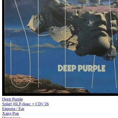
Deep Purple
Splat! (6LP-бокс + CD) '26
Европа /
Ear
Хард Рок