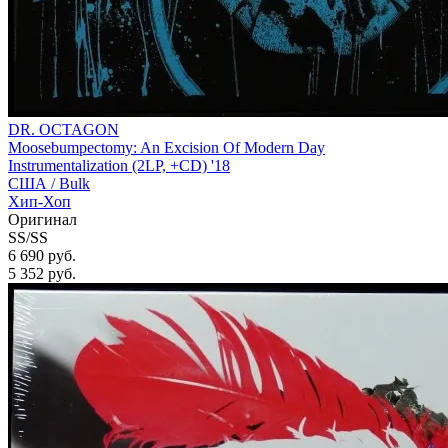
DR. OCTAGON
Moosebumpectomy: An Excision Of Modern Day
Instrumentalization (2LP, +CD) '18
США /
Bulk
Хип-Хоп
Оригинал
SS/SS
6 690 руб.
5 352
руб.