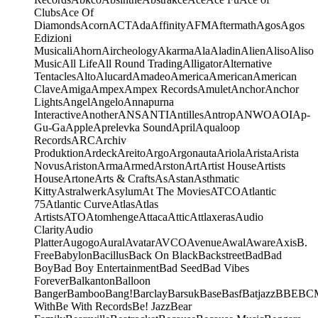
Clubs
Ace Of
Diamonds
Acorn
ACT
Ada
Affinity
AFM
Aftermath
Agos
Agos
Edizioni
Musicali
Ahorn
Aircheology
Akarma
Ala
Aladin
Alien
Aliso
Aliso
Music
All Life
All Round Trading
Alligator
Alternative
Tentacles
Alto
Alucard
Amadeo
America
American
American
Clave
Amiga
Ampex
Ampex Records
Amulet
Anchor
Anchor
Lights
Angel
Angelo
Annapurna
Interactive
Another
ANS
ANTI
Antilles
Antrop
ANWO
AOI
Ap-
Gu-Ga
Apple
Aprelevka Sound
April
Aqualoop
Records
ARC
Archiv
Produktion
Ardeck
Areito
Argo
Argonauta
Ariola
Arista
Arista
Novus
Ariston
Arma
Armed
Arston
Art
Artist House
Artists
House
Artone
Arts & Crafts
As
Astan
Asthmatic
Kitty
Astralwerk
Asylum
At The Movies
ATCO
Atlantic
75
Atlantic Curve
Atlas
Atlas
Artists
ATO
Atomhenge
Attaca
Attic
Attlaxeras
Audio
Clarity
Audio
Platter
Augogo
Aural
Avatar
AVCO
Avenue
Awal
Aware
Axis
B.
Free
Babylon
Bacillus
Back On Black
Backstreet
Bad
Bad
Boy
Bad Boy Entertainment
Bad Seed
Bad Vibes
Forever
Balkanton
Balloon
Banger
Bamboo
Bang!
Barclay
Barsuk
Base
Basf
Batjazz
BBE
BC
With
Be With Records
Be! Jazz
Bear