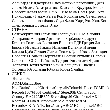
Авангард / Индастриал
Блюз
Детские пластинки
Джаз
Диско
Инди / Альтернатива
Классика
Краутрок
Метал
Неосоул
Новая волна
Панк / Нью вейв
Поп
Прог / Арт
Психоделик / Гараж
Регги
Рок
Русский рок
Саундтреки
Современный поп
Фанк / Соул
Фолк
Хард Рок
Хип-Хоп
Электроника
Эстрада
Этно
СТРАНА
Великобритания
Германия
Голландия
США
Япония
Австралия
Австрия
Аргентина
Барбадос
Беларусь
Бельгия
Болгария
Бразилия
Венгрия
ГДР
Греция
Дания
Европа
Израиль
Индия
Испания
Испания
Италия
Канада
Куба
Латвия
Литва
Люксембург
Новая Зеландия
Норвегия
Польша
Португалия
Россия
Румыния
Сербия
Словения
СССР
Тайвань
Турция
Финляндия
Франция
Хорватия
Чехия
Чехия
Чили
Швейцария
Швеция
Эстония
Югославия
Южная Корея
Ямайка
ЛЕЙБЛ
A&M
Atlantic
Blue
Note
Brain
Capitol
Charisma
Chrysalis
Columbia
Decca
ECM
Elek
Records
100%
1501 Certified
17 Steps
20th Century
20th
Century-Fox
21
2MR
355 Recordings
36 Chambers
4 AD
44
records
4AD
4th & Broadway
7A
A records
A&M
Records
A.K.A.
A5B, Inc.
Aaarrg
ABC
ABC Impulse!
ABC
Records
Abkco
Absinthe
Abstrakce
Ace
Ace Fu
Ace of