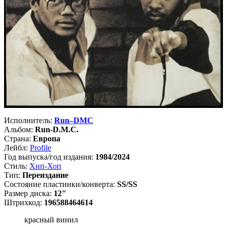
Исполнитель:
Run–DMC
Альбом:
Run-D.M.C.
Страна:
Европа
Лейбл:
Profile
Год выпуска/год издания:
1984/2024
Стиль:
Хип-Хоп
Тип:
Переиздание
Состояние пластинки/конверта:
SS/SS
Размер диска:
12"
Штрихкод:
196588464614
красный винил