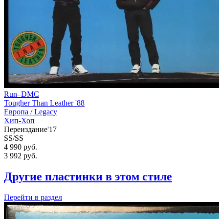
Run–DMC
Tougher Than Leather '88
Европа /
Legacy
Хип-Хоп
Переиздание'17
SS/SS
4 990 руб.
3 992
руб.
Другие пластинки в этом стиле
Перейти
в раздел