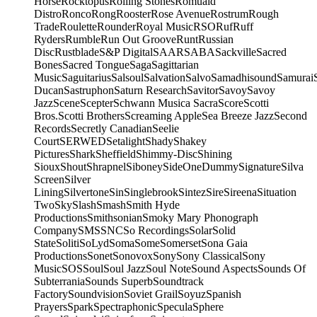
Horse
Rocktopus
Rolling Stones
Romuald
Distro
Ronco
Rong
Rooster
Rose Avenue
Rostrum
Rough
Trade
Roulette
Rounder
Royal Music
RSO
Ruf
Ruff
Ryders
Rumble
Run Out Groove
Runt
Russian
Disc
Rustblade
S&P Digital
SAAR
SABA
Sackville
Sacred
Bones
Sacred Tongue
Saga
Sagittarian
Music
Saguitarius
Salsoul
Salvation
Salvo
Samadhisound
Samurai
Ducan
Sastruphon
Saturn Research
Savitor
Savoy
Savoy
Jazz
Scene
Scepter
Schwann Musica Sacra
Score
Scotti
Bros.
Scotti Brothers
Screaming Apple
Sea Breeze Jazz
Second
Records
Secretly Canadian
Seelie
Court
SERWED
Setalight
Shady
Shakey
Pictures
Shark
Sheffield
Shimmy-Disc
Shining
Sioux
Shout
Shrapnel
Siboney
SideOneDummy
Signature
Silva
Screen
Silver
Lining
Silvertone
Sin
Singlebrook
Sintez
Sire
Sireena
Situation
Two
Sky
Slash
Smash
Smith Hyde
Productions
Smithsonian
Smoky Mary Phonograph
Company
SMS
SNC
So Recordings
Solar
Solid
State
Soliti
SoLyd
Soma
Some
Somerset
Sona Gaia
Productions
Sonet
Sonovox
Sony
Sony Classical
Sony
Music
SOS
Soul
Soul Jazz
Soul Note
Sound Aspects
Sounds Of
Subterrania
Sounds Superb
Soundtrack
Factory
Soundvision
Soviet Grail
Soyuz
Spanish
Prayers
Spark
Spectraphonic
Specula
Sphere