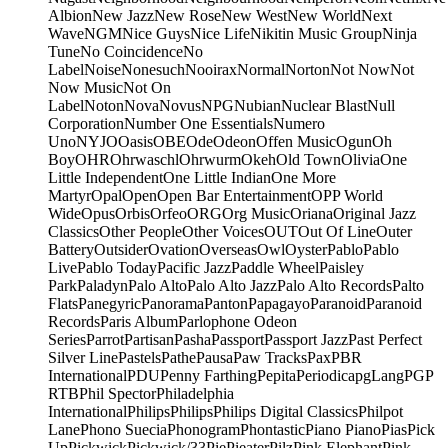
Albion
New Jazz
New Rose
New West
New World
Next
Wave
NGM
Nice Guys
Nice Life
Nikitin Music Group
Ninja
Tune
No Coincidence
No
Label
Noise
Nonesuch
Nooirax
Normal
Norton
Not Now
Not
Now Music
Not On
Label
Noton
Nova
Novus
NPG
Nubian
Nuclear Blast
Null
Corporation
Number One Essentials
Numero
Uno
NYJO
Oasis
OBE
Ode
Odeon
Offen Music
Ogun
Oh
Boy
OHR
Ohrwaschl
Ohrwurm
Okeh
Old Town
Olivia
One
Little Independent
One Little Indian
One More
Martyr
Opal
Open
Open Bar Entertainment
OPP World
Wide
Opus
Orbis
Orfeo
ORG
Org Music
Oriana
Original Jazz
Classics
Other People
Other Voices
OUT
Out Of Line
Outer
Battery
Outsider
Ovation
Overseas
Owl
Oyster
Pablo
Pablo
Live
Pablo Today
Pacific Jazz
Paddle Wheel
Paisley
Park
Paladyn
Palo Alto
Palo Alto Jazz
Palo Alto Records
Palto
Flats
Panegyric
Panorama
Panton
Papagayo
Paranoid
Paranoid
Records
Paris Album
Parlophone Odeon
Series
Parrot
Partisan
Pasha
Passport
Passport Jazz
Past Perfect
Silver Line
Pastels
Pathe
Pausa
Paw Tracks
Pax
PBR
International
PDU
Penny Farthing
Pepita
Periodica
pgLang
PGP
RTB
Phil Spector
Philadelphia
International
Philips
Philips
Philips Digital Classics
Philpot
Lane
Phono Suecia
Phonogram
Phontastic
Piano Piano
Pias
Pick
Up
Pickwick
Pickwick/33
Pie
Pieater
Pilz
Pink Elephant
Pink