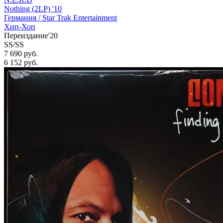
Nothing (2LP) '10
Германия /
Star Trak Entertainment
Хип-Хоп
Переиздание'20
SS/SS
7 690 руб.
6 152
руб.