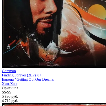
Common
Finding Forever (2LP) '07
Европа /
Getting Out Our Dreams
Хип-Хоп
Оригинал
SS/SS
5 890 руб.
4 712
руб.