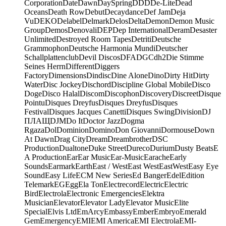
Corporation
Date
Dawn
DaySpring
DDD
De-Lite
Dead
Oceans
Death Row
Debut
Decaydance
Def Jam
Deja
Vu
DEKO
Delabel
Delmark
Delos
Delta
Demon
Demon Music
Group
Demos
Denovali
DEP
Dep International
Deram
Desaster
Unlimited
Destroyed Room Tapes
Detriti
Deutsche
Grammophon
Deutsche Harmonia Mundi
Deutscher
Schallplattenclub
Devil Discos
DFA
DGC
dh2
Die Stimme
Seines Herrn
Different
Diggers
Factory
Dimensions
Dindisc
Dine Alone
Dino
Dirty Hit
Dirty
Water
Disc Jockey
Dischord
Discipline Global Mobile
Disco
Doge
Disco Halal
Discom
Discophon
Discovery
Discreet
Disque
Pointu
Disques Dreyfus
Disques Dreyfus
Disques
Festival
Disques Jacques Canetti
Disques Swing
Division
DJ
ПЛАЩ
DJM
Do It
Doctor Jazz
Dogma
Rgaza
Dol
Dominion
Domino
Don Giovanni
Dormouse
Down
At Dawn
Drag City
Dream
Dreambrother
DSC
Production
Dualtone
Duke Street
Dureco
Durium
Dusty Beats
E
A Production
Ear
Ear Music
Ear-Music
Earache
Early
Sounds
Earmark
Earth
East / West
East West
EastWest
Easy Eye
Sound
Easy Life
ECM New Series
Ed Banger
Edel
Edition
Telemark
EG
Egg
Ela Ton
Electrecord
Electric
Electric
Bird
Electrola
Electronic Emergencies
Elektra
Musician
Elevator
Elevator Lady
Elevator Music
Elite
Special
Elvis Ltd
EmArcy
Embassy
Ember
Embryo
Emerald
Gem
Emergency
EMI
EMI America
EMI Electrola
EMI-