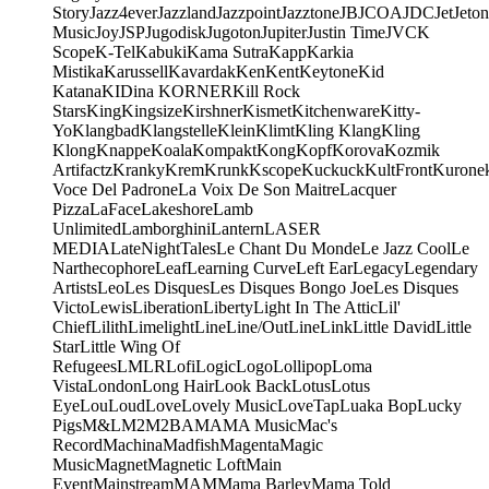
Story
Jazz4ever
Jazzland
Jazzpoint
Jazztone
JB
JCOA
JDC
Jet
Jeton
Music
Joy
JSP
Jugodisk
Jugoton
Jupiter
Justin Time
JVC
K
Scope
K-Tel
Kabuki
Kama Sutra
Kapp
Karkia
Mistika
Karussell
Kavardak
Ken
Kent
Keytone
Kid
Katana
KIDina KORNER
Kill Rock
Stars
King
Kingsize
Kirshner
Kismet
Kitchenware
Kitty-
Yo
Klangbad
Klangstelle
Klein
Klimt
Kling Klang
Kling
Klong
Knappe
Koala
Kompakt
Kong
Kopf
Korova
Kozmik
Artifactz
Kranky
Krem
Krunk
Kscope
Kuckuck
KultFront
Kurone
Voce Del Padrone
La Voix De Son Maitre
Lacquer
Pizza
LaFace
Lakeshore
Lamb
Unlimited
Lamborghini
Lantern
LASER
MEDIA
LateNightTales
Le Chant Du Monde
Le Jazz Cool
Le
Narthecophore
Leaf
Learning Curve
Left Ear
Legacy
Legendary
Artists
Leo
Les Disques
Les Disques Bongo Joe
Les Disques
Victo
Lewis
Liberation
Liberty
Light In The Attic
Lil'
Chief
Lilith
Limelight
Line
Line/OutLine
Link
Little David
Little
Star
Little Wing Of
Refugees
LMLR
Lofi
Logic
Logo
Lollipop
Loma
Vista
London
Long Hair
Look Back
Lotus
Lotus
Eye
Lou
Loud
Love
Lovely Music
LoveTap
Luaka Bop
Lucky
Pigs
M&L
M2
M2BA
MA
MA Music
Mac's
Record
Machina
Madfish
Magenta
Magic
Music
Magnet
Magnetic Loft
Main
Event
Mainstream
MAM
Mama Barley
Mama Told