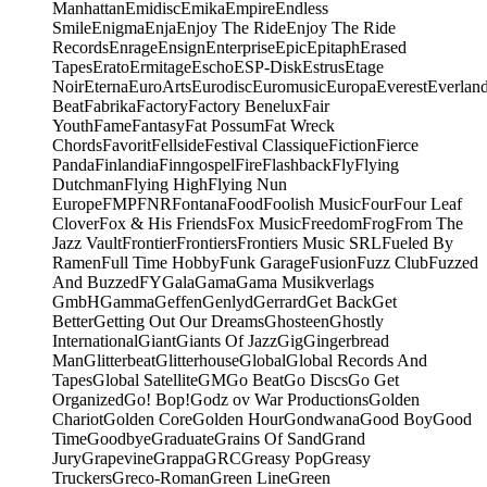
Manhattan
Emidisc
Emika
Empire
Endless
Smile
Enigma
Enja
Enjoy The Ride
Enjoy The Ride
Records
Enrage
Ensign
Enterprise
Epic
Epitaph
Erased
Tapes
Erato
Ermitage
Escho
ESP-Disk
Estrus
Etage
Noir
Eterna
EuroArts
Eurodisc
Euromusic
Europa
Everest
Everlan
Beat
Fabrika
Factory
Factory Benelux
Fair
Youth
Fame
Fantasy
Fat Possum
Fat Wreck
Chords
Favorit
Fellside
Festival Classique
Fiction
Fierce
Panda
Finlandia
Finngospel
Fire
Flashback
Fly
Flying
Dutchman
Flying High
Flying Nun
Europe
FMP
FNR
Fontana
Food
Foolish Music
Four
Four Leaf
Clover
Fox & His Friends
Fox Music
Freedom
Frog
From The
Jazz Vault
Frontier
Frontiers
Frontiers Music SRL
Fueled By
Ramen
Full Time Hobby
Funk Garage
Fusion
Fuzz Club
Fuzzed
And Buzzed
FY
Gala
Gama
Gama Musikverlags
GmbH
Gamma
Geffen
Genlyd
Gerrard
Get Back
Get
Better
Getting Out Our Dreams
Ghosteen
Ghostly
International
Giant
Giants Of Jazz
Gig
Gingerbread
Man
Glitterbeat
Glitterhouse
Global
Global Records And
Tapes
Global Satellite
GM
Go Beat
Go Discs
Go Get
Organized
Go! Bop!
Godz ov War Productions
Golden
Chariot
Golden Core
Golden Hour
Gondwana
Good Boy
Good
Time
Goodbye
Graduate
Grains Of Sand
Grand
Jury
Grapevine
Grappa
GRC
Greasy Pop
Greasy
Truckers
Greco-Roman
Green Line
Green