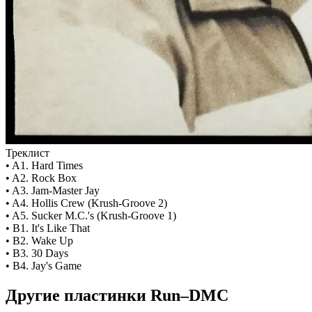
Треклист
• A1. Hard Times
• A2. Rock Box
• A3. Jam-Master Jay
• A4. Hollis Crew (Krush-Groove 2)
• A5. Sucker M.C.'s (Krush-Groove 1)
• B1. It's Like That
• B2. Wake Up
• B3. 30 Days
• B4. Jay's Game
Другие пластинки Run–DMC