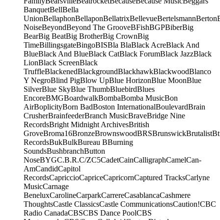
Family
Bearsville
Beatrocket
Because
Because Music
Beggars
Banquet
Bell
Bella
Union
Bellaphon
Bellapon
Bellatrix
Bellevue
Bertelsmann
Berton
Noise
Beyond
Beyond The Groove
BFish
BGP
Biber
Big
Bear
Big Beat
Big Brother
Big Crown
Big
Time
Billingsgate
Bingo
BIS
Bla Bla
Black Acre
Black And
Blue
Black And Blue
Black Cat
Black Forum
Black Jazz
Black
Lion
Black Screen
Black
Truffle
Blackened
Blackground
Blackhawk
Blackwood
Blanco
Y Negro
Blind Pig
Blow Up
Blue Horizon
Blue Moon
Blue
Silver
Blue Sky
Blue Thumb
Bluebird
Blues
Encore
BMG
Boardwalk
Bomba
Bomba Music
Bon
Air
Boplicity
Born Bad
Boston International
Boulevard
Brain
Crusher
Brainfeeder
Branch Music
Brave
Bridge Nine
Records
Bright Midnight Archives
British
Grove
Broma16
Bronze
Brownswood
BRS
Brunswick
Brutalist
Bt
Records
Buk
Bulk
Bureau B
Burning
Sounds
Bushbranch
Button
Nose
BYG
C.B.R.
C/Z
C5
Cadet
Cain
Calligraph
Camel
Can-
Am
Candid
Capitol
Records
Capriccio
Caprice
Capricorn
Captured Tracks
Carlyne
Music
Carnage
Benelux
Caroline
Carpark
Carrere
Casablanca
Cashmere
Thoughts
Castle Classics
Castle Communications
Caution!
CBC
Radio Canada
CBS
CBS Dance Pool
CBS