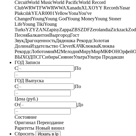
Circuit
World Music
World Pacific
World Record
Club
WRWTFWWR
WWA
Xanadu
XL
XO
Y
Y Records
Yasar
Plakcılık
YEAR0001
Yellow
Yona
You've
Changed
Young
Young God
Young Money
Young Stoner
Life
Young Tiki
Young
Turks
YZY
ZAN
Zapisy
Zappa
ZBS
ZDF
Zerolandia
Zickzack
Zod
Песня
Балкантон
Выргород
Гост
Звук
Драгоценность
Дядюшка Рекордс
Золотая
Долина
Издательство Clever
КАЧ
Клюква
Клюква
Рекордс
Лоботомия
М2
Мелодия
МируМир
МКФОН
Орфей
О
ВЫХОД
ПСГ
Сибирь
Сияние
Ультра
Ультра Продакшн
ГОД Записи
С
|
По
ГОД Выпуска
С
|
По
Цена (руб.)
От
|
До
Состояние
Оригинал
Переиздание
Раритеты
Новый винил
Сбросить
Искать в lp