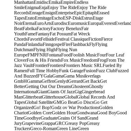
Manhattan
Emidisc
Emika
Empire
Endless
Smile
Enigma
Enja
Enjoy The Ride
Enjoy The Ride
Records
Enrage
Ensign
Enterprise
Epic
Epitaph
Erased
Tapes
Erato
Ermitage
Escho
ESP-Disk
Estrus
Etage
Noir
Eterna
EuroArts
Eurodisc
Euromusic
Europa
Everest
Everlan
Beat
Fabrika
Factory
Factory Benelux
Fair
Youth
Fame
Fantasy
Fat Possum
Fat Wreck
Chords
Favorit
Fellside
Festival Classique
Fiction
Fierce
Panda
Finlandia
Finngospel
Fire
Flashback
Fly
Flying
Dutchman
Flying High
Flying Nun
Europe
FMP
FNR
Fontana
Food
Foolish Music
Four
Four Leaf
Clover
Fox & His Friends
Fox Music
Freedom
Frog
From The
Jazz Vault
Frontier
Frontiers
Frontiers Music SRL
Fueled By
Ramen
Full Time Hobby
Funk Garage
Fusion
Fuzz Club
Fuzzed
And Buzzed
FY
Gala
Gama
Gama Musikverlags
GmbH
Gamma
Geffen
Genlyd
Gerrard
Get Back
Get
Better
Getting Out Our Dreams
Ghosteen
Ghostly
International
Giant
Giants Of Jazz
Gig
Gingerbread
Man
Glitterbeat
Glitterhouse
Global
Global Records And
Tapes
Global Satellite
GM
Go Beat
Go Discs
Go Get
Organized
Go! Bop!
Godz ov War Productions
Golden
Chariot
Golden Core
Golden Hour
Gondwana
Good Boy
Good
Time
Goodbye
Graduate
Grains Of Sand
Grand
Jury
Grapevine
Grappa
GRC
Greasy Pop
Greasy
Truckers
Greco-Roman
Green Line
Green