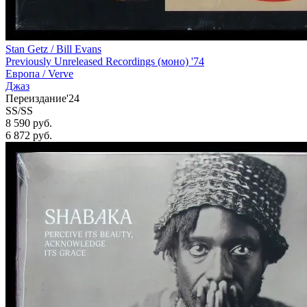
Stan Getz / Bill Evans
Previously Unreleased Recordings (моно) '74
Европа /
Verve
Джаз
Переиздание'24
SS/SS
8 590 руб.
6 872
руб.