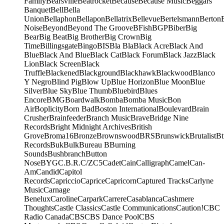
Family
Bearsville
Beatrocket
Because
Because Music
Beggars
Banquet
Bell
Bella
Union
Bellaphon
Bellapon
Bellatrix
Bellevue
Bertelsmann
Berton
Noise
Beyond
Beyond The Groove
BFish
BGP
Biber
Big
Bear
Big Beat
Big Brother
Big Crown
Big
Time
Billingsgate
Bingo
BIS
Bla Bla
Black Acre
Black And
Blue
Black And Blue
Black Cat
Black Forum
Black Jazz
Black
Lion
Black Screen
Black
Truffle
Blackened
Blackground
Blackhawk
Blackwood
Blanco
Y Negro
Blind Pig
Blow Up
Blue Horizon
Blue Moon
Blue
Silver
Blue Sky
Blue Thumb
Bluebird
Blues
Encore
BMG
Boardwalk
Bomba
Bomba Music
Bon
Air
Boplicity
Born Bad
Boston International
Boulevard
Brain
Crusher
Brainfeeder
Branch Music
Brave
Bridge Nine
Records
Bright Midnight Archives
British
Grove
Broma16
Bronze
Brownswood
BRS
Brunswick
Brutalist
Bt
Records
Buk
Bulk
Bureau B
Burning
Sounds
Bushbranch
Button
Nose
BYG
C.B.R.
C/Z
C5
Cadet
Cain
Calligraph
Camel
Can-
Am
Candid
Capitol
Records
Capriccio
Caprice
Capricorn
Captured Tracks
Carlyne
Music
Carnage
Benelux
Caroline
Carpark
Carrere
Casablanca
Cashmere
Thoughts
Castle Classics
Castle Communications
Caution!
CBC
Radio Canada
CBS
CBS Dance Pool
CBS