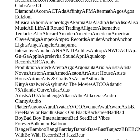
Clubs
Ace Of
Diamonds
Acorn
ACT
Ada
Affinity
AFM
Aftermath
Agos
Agos
Edizioni
Musicali
Ahorn
Aircheology
Akarma
Ala
Aladin
Alien
Aliso
Aliso
Music
All Life
All Round Trading
Alligator
Alternative
Tentacles
Alto
Alucard
Amadeo
America
American
American
Clave
Amiga
Ampex
Ampex Records
Amulet
Anchor
Anchor
Lights
Angel
Angelo
Annapurna
Interactive
Another
ANS
ANTI
Antilles
Antrop
ANWO
AOI
Ap-
Gu-Ga
Apple
Aprelevka Sound
April
Aqualoop
Records
ARC
Archiv
Produktion
Ardeck
Areito
Argo
Argonauta
Ariola
Arista
Arista
Novus
Ariston
Arma
Armed
Arston
Art
Artist House
Artists
House
Artone
Arts & Crafts
As
Astan
Asthmatic
Kitty
Astralwerk
Asylum
At The Movies
ATCO
Atlantic
75
Atlantic Curve
Atlas
Atlas
Artists
ATO
Atomhenge
Attaca
Attic
Attlaxeras
Audio
Clarity
Audio
Platter
Augogo
Aural
Avatar
AVCO
Avenue
Awal
Aware
Axis
B.
Free
Babylon
Bacillus
Back On Black
Backstreet
Bad
Bad
Boy
Bad Boy Entertainment
Bad Seed
Bad Vibes
Forever
Balkanton
Balloon
Banger
Bamboo
Bang!
Barclay
Barsuk
Base
Basf
Batjazz
BBE
BC
With
Be With Records
Be! Jazz
Bear