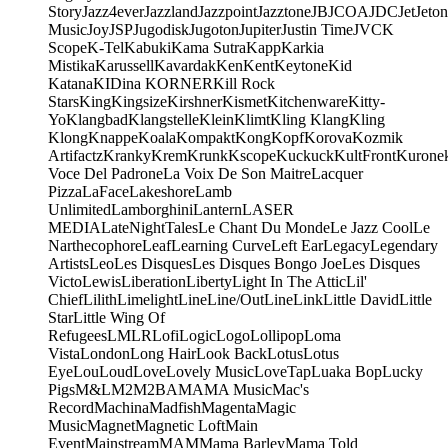
Story
Jazz4ever
Jazzland
Jazzpoint
Jazztone
JB
JCOA
JDC
Jet
Jeton
Music
Joy
JSP
Jugodisk
Jugoton
Jupiter
Justin Time
JVC
K
Scope
K-Tel
Kabuki
Kama Sutra
Kapp
Karkia
Mistika
Karussell
Kavardak
Ken
Kent
Keytone
Kid
Katana
KIDina KORNER
Kill Rock
Stars
King
Kingsize
Kirshner
Kismet
Kitchenware
Kitty-
Yo
Klangbad
Klangstelle
Klein
Klimt
Kling Klang
Kling
Klong
Knappe
Koala
Kompakt
Kong
Kopf
Korova
Kozmik
Artifactz
Kranky
Krem
Krunk
Kscope
Kuckuck
KultFront
Kurone
Voce Del Padrone
La Voix De Son Maitre
Lacquer
Pizza
LaFace
Lakeshore
Lamb
Unlimited
Lamborghini
Lantern
LASER
MEDIA
LateNightTales
Le Chant Du Monde
Le Jazz Cool
Le
Narthecophore
Leaf
Learning Curve
Left Ear
Legacy
Legendary
Artists
Leo
Les Disques
Les Disques Bongo Joe
Les Disques
Victo
Lewis
Liberation
Liberty
Light In The Attic
Lil'
Chief
Lilith
Limelight
Line
Line/OutLine
Link
Little David
Little
Star
Little Wing Of
Refugees
LMLR
Lofi
Logic
Logo
Lollipop
Loma
Vista
London
Long Hair
Look Back
Lotus
Lotus
Eye
Lou
Loud
Love
Lovely Music
LoveTap
Luaka Bop
Lucky
Pigs
M&L
M2
M2BA
MA
MA Music
Mac's
Record
Machina
Madfish
Magenta
Magic
Music
Magnet
Magnetic Loft
Main
Event
Mainstream
MAM
Mama Barley
Mama Told