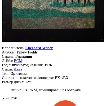
Исполнитель:
Eberhard Weber
Альбом:
Yellow Fields
Страна:
Германия
Лейбл:
ECM
Год выпуска/год издания:
1976
Стиль:
Джаз
Тип:
Оригинал
Состояние пластинки/конверта:
EX+/EX
Размер диска:
12"
винил EX+/NM, ламинированная обложка
5 590
руб.