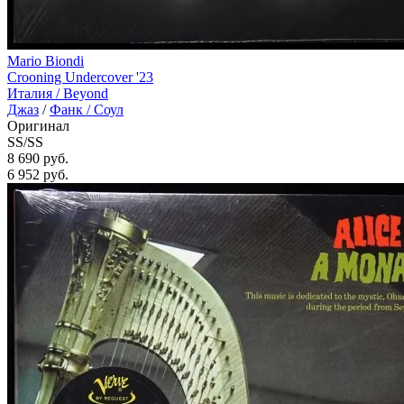
Mario Biondi
Crooning Undercover '23
Италия /
Beyond
Джаз
/
Фанк / Соул
Оригинал
SS/SS
8 690 руб.
6 952
руб.