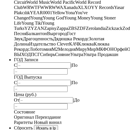
Circuit
World Music
World Pacific
World Record
Club
WRWTFWWR
WWA
Xanadu
XL
XO
Y
Y Records
Yasar
Plakcılık
YEAR0001
Yellow
Yona
You've
Changed
Young
Young God
Young Money
Young Stoner
Life
Young Tiki
Young
Turks
YZY
ZAN
Zapisy
Zappa
ZBS
ZDF
Zerolandia
Zickzack
Zod
Песня
Балкантон
Выргород
Гост
Звук
Драгоценность
Дядюшка Рекордс
Золотая
Долина
Издательство Clever
КАЧ
Клюква
Клюква
Рекордс
Лоботомия
М2
Мелодия
МируМир
МКФОН
Орфей
О
ВЫХОД
ПСГ
Сибирь
Сияние
Ультра
Ультра Продакшн
ГОД Записи
С
|
По
ГОД Выпуска
С
|
По
Цена (руб.)
От
|
До
Состояние
Оригинал
Переиздание
Раритеты
Новый винил
Сбросить
Искать в lp