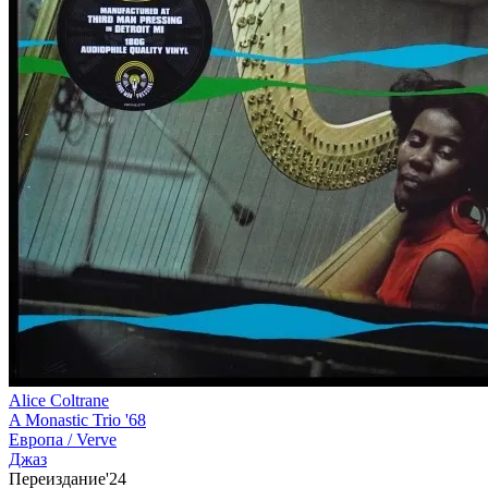
Alice Coltrane
A Monastic Trio '68
Европа /
Verve
Джаз
Переиздание'24