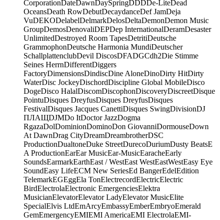
Corporation
Date
Dawn
DaySpring
DDD
De-Lite
Dead
Oceans
Death Row
Debut
Decaydance
Def Jam
Deja
Vu
DEKO
Delabel
Delmark
Delos
Delta
Demon
Demon Music
Group
Demos
Denovali
DEP
Dep International
Deram
Desaster
Unlimited
Destroyed Room Tapes
Detriti
Deutsche
Grammophon
Deutsche Harmonia Mundi
Deutscher
Schallplattenclub
Devil Discos
DFA
DGC
dh2
Die Stimme
Seines Herrn
Different
Diggers
Factory
Dimensions
Dindisc
Dine Alone
Dino
Dirty Hit
Dirty
Water
Disc Jockey
Dischord
Discipline Global Mobile
Disco
Doge
Disco Halal
Discom
Discophon
Discovery
Discreet
Disque
Pointu
Disques Dreyfus
Disques Dreyfus
Disques
Festival
Disques Jacques Canetti
Disques Swing
Division
DJ
ПЛАЩ
DJM
Do It
Doctor Jazz
Dogma
Rgaza
Dol
Dominion
Domino
Don Giovanni
Dormouse
Down
At Dawn
Drag City
Dream
Dreambrother
DSC
Production
Dualtone
Duke Street
Dureco
Durium
Dusty Beats
E
A Production
Ear
Ear Music
Ear-Music
Earache
Early
Sounds
Earmark
Earth
East / West
East West
EastWest
Easy Eye
Sound
Easy Life
ECM New Series
Ed Banger
Edel
Edition
Telemark
EG
Egg
Ela Ton
Electrecord
Electric
Electric
Bird
Electrola
Electronic Emergencies
Elektra
Musician
Elevator
Elevator Lady
Elevator Music
Elite
Special
Elvis Ltd
EmArcy
Embassy
Ember
Embryo
Emerald
Gem
Emergency
EMI
EMI America
EMI Electrola
EMI-