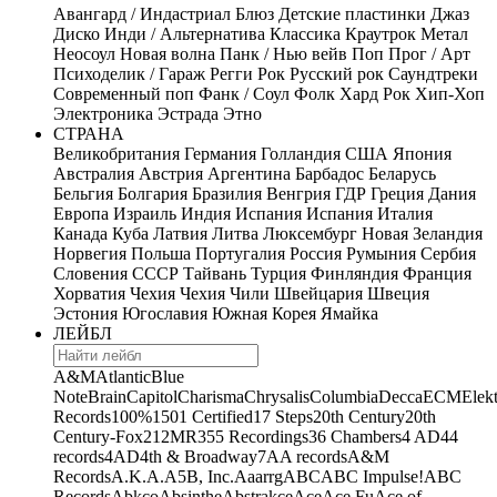
Авангард / Индастриал
Блюз
Детские пластинки
Джаз
Диско
Инди / Альтернатива
Классика
Краутрок
Метал
Неосоул
Новая волна
Панк / Нью вейв
Поп
Прог / Арт
Психоделик / Гараж
Регги
Рок
Русский рок
Саундтреки
Современный поп
Фанк / Соул
Фолк
Хард Рок
Хип-Хоп
Электроника
Эстрада
Этно
СТРАНА
Великобритания
Германия
Голландия
США
Япония
Австралия
Австрия
Аргентина
Барбадос
Беларусь
Бельгия
Болгария
Бразилия
Венгрия
ГДР
Греция
Дания
Европа
Израиль
Индия
Испания
Испания
Италия
Канада
Куба
Латвия
Литва
Люксембург
Новая Зеландия
Норвегия
Польша
Португалия
Россия
Румыния
Сербия
Словения
СССР
Тайвань
Турция
Финляндия
Франция
Хорватия
Чехия
Чехия
Чили
Швейцария
Швеция
Эстония
Югославия
Южная Корея
Ямайка
ЛЕЙБЛ
A&M
Atlantic
Blue
Note
Brain
Capitol
Charisma
Chrysalis
Columbia
Decca
ECM
Elek
Records
100%
1501 Certified
17 Steps
20th Century
20th
Century-Fox
21
2MR
355 Recordings
36 Chambers
4 AD
44
records
4AD
4th & Broadway
7A
A records
A&M
Records
A.K.A.
A5B, Inc.
Aaarrg
ABC
ABC Impulse!
ABC
Records
Abkco
Absinthe
Abstrakce
Ace
Ace Fu
Ace of