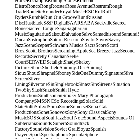
Horse
Rocktopus
Rolling Stones
Romuald
Distro
Ronco
Rong
Rooster
Rose Avenue
Rostrum
Rough
Trade
Roulette
Rounder
Royal Music
RSO
Ruf
Ruff
Ryders
Rumble
Run Out Groove
Runt
Russian
Disc
Rustblade
S&P Digital
SAAR
SABA
Sackville
Sacred
Bones
Sacred Tongue
Saga
Sagittarian
Music
Saguitarius
Salsoul
Salvation
Salvo
Samadhisound
Samurai
Ducan
Sastruphon
Saturn Research
Savitor
Savoy
Savoy
Jazz
Scene
Scepter
Schwann Musica Sacra
Score
Scotti
Bros.
Scotti Brothers
Screaming Apple
Sea Breeze Jazz
Second
Records
Secretly Canadian
Seelie
Court
SERWED
Setalight
Shady
Shakey
Pictures
Shark
Sheffield
Shimmy-Disc
Shining
Sioux
Shout
Shrapnel
Siboney
SideOneDummy
Signature
Silva
Screen
Silver
Lining
Silvertone
Sin
Singlebrook
Sintez
Sire
Sireena
Situation
Two
Sky
Slash
Smash
Smith Hyde
Productions
Smithsonian
Smoky Mary Phonograph
Company
SMS
SNC
So Recordings
Solar
Solid
State
Soliti
SoLyd
Soma
Some
Somerset
Sona Gaia
Productions
Sonet
Sonovox
Sony
Sony Classical
Sony
Music
SOS
Soul
Soul Jazz
Soul Note
Sound Aspects
Sounds Of
Subterrania
Sounds Superb
Soundtrack
Factory
Soundvision
Soviet Grail
Soyuz
Spanish
Prayers
Spark
Spectraphonic
Specula
Sphere