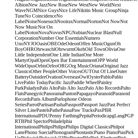
Albion
New Jazz
New Rose
New West
New World
Next
Wave
NGM
Nice Guys
Nice Life
Nikitin Music Group
Ninja
Tune
No Coincidence
No
Label
Noise
Nonesuch
Nooirax
Normal
Norton
Not Now
Not
Now Music
Not On
Label
Noton
Nova
Novus
NPG
Nubian
Nuclear Blast
Null
Corporation
Number One Essentials
Numero
Uno
NYJO
Oasis
OBE
Ode
Odeon
Offen Music
Ogun
Oh
Boy
OHR
Ohrwaschl
Ohrwurm
Okeh
Old Town
Olivia
One
Little Independent
One Little Indian
One More
Martyr
Opal
Open
Open Bar Entertainment
OPP World
Wide
Opus
Orbis
Orfeo
ORG
Org Music
Oriana
Original Jazz
Classics
Other People
Other Voices
OUT
Out Of Line
Outer
Battery
Outsider
Ovation
Overseas
Owl
Oyster
Pablo
Pablo
Live
Pablo Today
Pacific Jazz
Paddle Wheel
Paisley
Park
Paladyn
Palo Alto
Palo Alto Jazz
Palo Alto Records
Palto
Flats
Panegyric
Panorama
Panton
Papagayo
Paranoid
Paranoid
Records
Paris Album
Parlophone Odeon
Series
Parrot
Partisan
Pasha
Passport
Passport Jazz
Past Perfect
Silver Line
Pastels
Pathe
Pausa
Paw Tracks
Pax
PBR
International
PDU
Penny Farthing
Pepita
Periodica
pgLang
PGP
RTB
Phil Spector
Philadelphia
International
Philips
Philips
Philips Digital Classics
Philpot
Lane
Phono Suecia
Phonogram
Phontastic
Piano Piano
Pias
Pick
Up
Pickwick
Pickwick/33
Pie
Pieater
Pilz
Pink Elephant
Pink