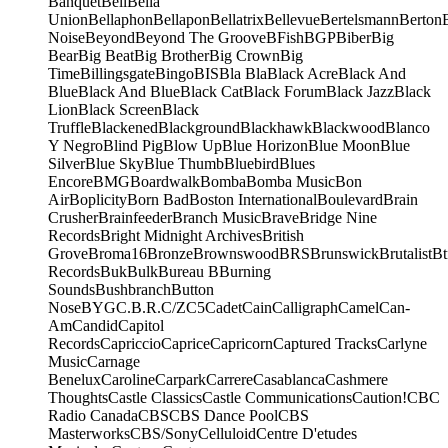
Banquet
Bell
Bella
Union
Bellaphon
Bellapon
Bellatrix
Bellevue
Bertelsmann
Berton
Noise
Beyond
Beyond The Groove
BFish
BGP
Biber
Big
Bear
Big Beat
Big Brother
Big Crown
Big
Time
Billingsgate
Bingo
BIS
Bla Bla
Black Acre
Black And
Blue
Black And Blue
Black Cat
Black Forum
Black Jazz
Black
Lion
Black Screen
Black
Truffle
Blackened
Blackground
Blackhawk
Blackwood
Blanco
Y Negro
Blind Pig
Blow Up
Blue Horizon
Blue Moon
Blue
Silver
Blue Sky
Blue Thumb
Bluebird
Blues
Encore
BMG
Boardwalk
Bomba
Bomba Music
Bon
Air
Boplicity
Born Bad
Boston International
Boulevard
Brain
Crusher
Brainfeeder
Branch Music
Brave
Bridge Nine
Records
Bright Midnight Archives
British
Grove
Broma16
Bronze
Brownswood
BRS
Brunswick
Brutalist
Bt
Records
Buk
Bulk
Bureau B
Burning
Sounds
Bushbranch
Button
Nose
BYG
C.B.R.
C/Z
C5
Cadet
Cain
Calligraph
Camel
Can-
Am
Candid
Capitol
Records
Capriccio
Caprice
Capricorn
Captured Tracks
Carlyne
Music
Carnage
Benelux
Caroline
Carpark
Carrere
Casablanca
Cashmere
Thoughts
Castle Classics
Castle Communications
Caution!
CBC
Radio Canada
CBS
CBS Dance Pool
CBS
Masterworks
CBS/Sony
Celluloid
Centre D'etudes