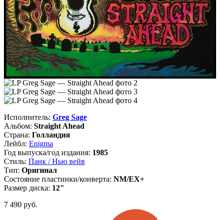
Исполнитель:
Greg Sage
Альбом:
Straight Ahead
Страна:
Голландия
Лейбл:
Enigma
Год выпуска/год издания:
1985
Стиль:
Панк / Нью вейв
Тип:
Оригинал
Состояние пластинки/конверта:
NM/EX+
Размер диска:
12"
7 490
руб.