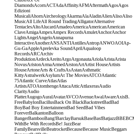
Diamonds
Acorn
ACT
Ada
Affinity
AFM
Aftermath
Agos
Agos
Edizioni
Musicali
Ahorn
Aircheology
Akarma
Ala
Aladin
Alien
Aliso
Aliso
Music
All Life
All Round Trading
Alligator
Alternative
Tentacles
Alto
Alucard
Amadeo
America
American
American
Clave
Amiga
Ampex
Ampex Records
Amulet
Anchor
Anchor
Lights
Angel
Angelo
Annapurna
Interactive
Another
ANS
ANTI
Antilles
Antrop
ANWO
AOI
Ap-
Gu-Ga
Apple
Aprelevka Sound
April
Aqualoop
Records
ARC
Archiv
Produktion
Ardeck
Areito
Argo
Argonauta
Ariola
Arista
Arista
Novus
Ariston
Arma
Armed
Arston
Art
Artist House
Artists
House
Artone
Arts & Crafts
As
Astan
Asthmatic
Kitty
Astralwerk
Asylum
At The Movies
ATCO
Atlantic
75
Atlantic Curve
Atlas
Atlas
Artists
ATO
Atomhenge
Attaca
Attic
Attlaxeras
Audio
Clarity
Audio
Platter
Augogo
Aural
Avatar
AVCO
Avenue
Awal
Aware
Axis
B.
Free
Babylon
Bacillus
Back On Black
Backstreet
Bad
Bad
Boy
Bad Boy Entertainment
Bad Seed
Bad Vibes
Forever
Balkanton
Balloon
Banger
Bamboo
Bang!
Barclay
Barsuk
Base
Basf
Batjazz
BBE
BC
With
Be With Records
Be! Jazz
Bear
Family
Bearsville
Beatrocket
Because
Because Music
Beggars