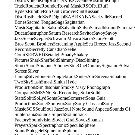
Distro
Ronco
Rong
Rooster
Rose Avenue
Rostrum
Rough
Trade
Roulette
Rounder
Royal Music
RSO
Ruf
Ruff
Ryders
Rumble
Run Out Groove
Runt
Russian
Disc
Rustblade
S&P Digital
SAAR
SABA
Sackville
Sacred
Bones
Sacred Tongue
Saga
Sagittarian
Music
Saguitarius
Salsoul
Salvation
Salvo
Samadhisound
Samurai
Ducan
Sastruphon
Saturn Research
Savitor
Savoy
Savoy
Jazz
Scene
Scepter
Schwann Musica Sacra
Score
Scotti
Bros.
Scotti Brothers
Screaming Apple
Sea Breeze Jazz
Second
Records
Secretly Canadian
Seelie
Court
SERWED
Setalight
Shady
Shakey
Pictures
Shark
Sheffield
Shimmy-Disc
Shining
Sioux
Shout
Shrapnel
Siboney
SideOneDummy
Signature
Silva
Screen
Silver
Lining
Silvertone
Sin
Singlebrook
Sintez
Sire
Sireena
Situation
Two
Sky
Slash
Smash
Smith Hyde
Productions
Smithsonian
Smoky Mary Phonograph
Company
SMS
SNC
So Recordings
Solar
Solid
State
Soliti
SoLyd
Soma
Some
Somerset
Sona Gaia
Productions
Sonet
Sonovox
Sony
Sony Classical
Sony
Music
SOS
Soul
Soul Jazz
Soul Note
Sound Aspects
Sounds Of
Subterrania
Sounds Superb
Soundtrack
Factory
Soundvision
Soviet Grail
Soyuz
Spanish
Prayers
Spark
Spectraphonic
Specula
Sphere
Sound
Spiegelei
Spinefarm
Spinout