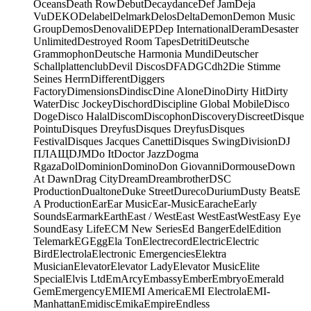
Oceans
Death Row
Debut
Decaydance
Def Jam
Deja
Vu
DEKO
Delabel
Delmark
Delos
Delta
Demon
Demon Music
Group
Demos
Denovali
DEP
Dep International
Deram
Desaster
Unlimited
Destroyed Room Tapes
Detriti
Deutsche
Grammophon
Deutsche Harmonia Mundi
Deutscher
Schallplattenclub
Devil Discos
DFA
DGC
dh2
Die Stimme
Seines Herrn
Different
Diggers
Factory
Dimensions
Dindisc
Dine Alone
Dino
Dirty Hit
Dirty
Water
Disc Jockey
Dischord
Discipline Global Mobile
Disco
Doge
Disco Halal
Discom
Discophon
Discovery
Discreet
Disque
Pointu
Disques Dreyfus
Disques Dreyfus
Disques
Festival
Disques Jacques Canetti
Disques Swing
Division
DJ
ПЛАЩ
DJM
Do It
Doctor Jazz
Dogma
Rgaza
Dol
Dominion
Domino
Don Giovanni
Dormouse
Down
At Dawn
Drag City
Dream
Dreambrother
DSC
Production
Dualtone
Duke Street
Dureco
Durium
Dusty Beats
E
A Production
Ear
Ear Music
Ear-Music
Earache
Early
Sounds
Earmark
Earth
East / West
East West
EastWest
Easy Eye
Sound
Easy Life
ECM New Series
Ed Banger
Edel
Edition
Telemark
EG
Egg
Ela Ton
Electrecord
Electric
Electric
Bird
Electrola
Electronic Emergencies
Elektra
Musician
Elevator
Elevator Lady
Elevator Music
Elite
Special
Elvis Ltd
EmArcy
Embassy
Ember
Embryo
Emerald
Gem
Emergency
EMI
EMI America
EMI Electrola
EMI-
Manhattan
Emidisc
Emika
Empire
Endless