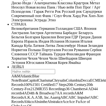
Диско
Инди / Альтернатива
Классика
Краутрок
Метал
Неосоул
Новая волна
Панк / Нью вейв
Поп
Прог / Арт
Психоделик / Гараж
Регги
Рок
Русский рок
Саундтреки
Современный поп
Фанк / Соул
Фолк
Хард Рок
Хип-Хоп
Электроника
Эстрада
Этно
СТРАНА
Великобритания
Германия
Голландия
США
Япония
Австралия
Австрия
Аргентина
Барбадос
Беларусь
Бельгия
Болгария
Бразилия
Венгрия
ГДР
Греция
Дания
Европа
Израиль
Индия
Испания
Испания
Италия
Канада
Куба
Латвия
Литва
Люксембург
Новая Зеландия
Норвегия
Польша
Португалия
Россия
Румыния
Сербия
Словения
СССР
Тайвань
Турция
Финляндия
Франция
Хорватия
Чехия
Чехия
Чили
Швейцария
Швеция
Эстония
Югославия
Южная Корея
Ямайка
ЛЕЙБЛ
A&M
Atlantic
Blue
Note
Brain
Capitol
Charisma
Chrysalis
Columbia
Decca
ECM
Elek
Records
100%
1501 Certified
17 Steps
20th Century
20th
Century-Fox
21
2MR
355 Recordings
36 Chambers
4 AD
44
records
4AD
4th & Broadway
7A
A records
A&M
Records
A.K.A.
A5B, Inc.
Aaarrg
ABC
ABC Impulse!
ABC
Records
Abkco
Absinthe
Abstrakce
Ace
Ace Fu
Ace of
Clubs
Ace Of