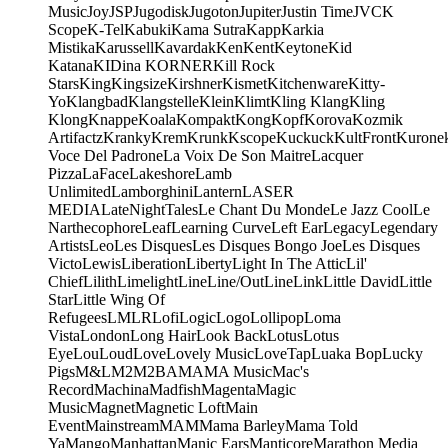
Music
Joy
JSP
Jugodisk
Jugoton
Jupiter
Justin Time
JVC
K
Scope
K-Tel
Kabuki
Kama Sutra
Kapp
Karkia
Mistika
Karussell
Kavardak
Ken
Kent
Keytone
Kid
Katana
KIDina KORNER
Kill Rock
Stars
King
Kingsize
Kirshner
Kismet
Kitchenware
Kitty-
Yo
Klangbad
Klangstelle
Klein
Klimt
Kling Klang
Kling
Klong
Knappe
Koala
Kompakt
Kong
Kopf
Korova
Kozmik
Artifactz
Kranky
Krem
Krunk
Kscope
Kuckuck
KultFront
Kurone
Voce Del Padrone
La Voix De Son Maitre
Lacquer
Pizza
LaFace
Lakeshore
Lamb
Unlimited
Lamborghini
Lantern
LASER
MEDIA
LateNightTales
Le Chant Du Monde
Le Jazz Cool
Le
Narthecophore
Leaf
Learning Curve
Left Ear
Legacy
Legendary
Artists
Leo
Les Disques
Les Disques Bongo Joe
Les Disques
Victo
Lewis
Liberation
Liberty
Light In The Attic
Lil'
Chief
Lilith
Limelight
Line
Line/OutLine
Link
Little David
Little
Star
Little Wing Of
Refugees
LMLR
Lofi
Logic
Logo
Lollipop
Loma
Vista
London
Long Hair
Look Back
Lotus
Lotus
Eye
Lou
Loud
Love
Lovely Music
LoveTap
Luaka Bop
Lucky
Pigs
M&L
M2
M2BA
MA
MA Music
Mac's
Record
Machina
Madfish
Magenta
Magic
Music
Magnet
Magnetic Loft
Main
Event
Mainstream
MAM
Mama Barley
Mama Told
Ya
Mango
Manhattan
Manic Ears
Manticore
Marathon Media