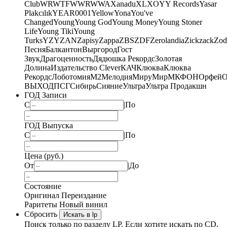
Club
WRWTFWWR
WWA
Xanadu
XL
XO
Y
Y Records
Yasar
Plakcılık
YEAR0001
Yellow
Yona
You've
Changed
Young
Young God
Young Money
Young Stoner
Life
Young Tiki
Young
Turks
YZY
ZAN
Zapisy
Zappa
ZBS
ZDF
Zerolandia
Zickzack
Zod
Песня
Балкантон
Выргород
Гост
Звук
Драгоценность
Дядюшка Рекордс
Золотая
Долина
Издательство Clever
КАЧ
Клюква
Клюква
Рекордс
Лоботомия
М2
Мелодия
МируМир
МКФОН
Орфей
О
ВЫХОД
ПСГ
Сибирь
Сияние
Ультра
Ультра Продакшн
ГОД Записи
С
|
По
ГОД Выпуска
С
|
По
Цена (руб.)
От
|
До
Состояние
Оригинал
Переиздание
Раритеты
Новый винил
Сбросить
Искать в lp
Поиск только по разделу LP. Если хотите искать по CD,