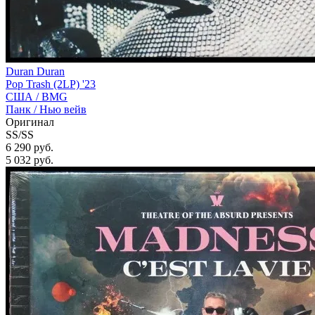
Duran Duran
Pop Trash (2LP) '23
США /
BMG
Панк / Нью вейв
Оригинал
SS/SS
6 290 руб.
5 032
руб.