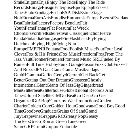
Smile
Enigma
Enja
Enjoy The Ride
Enjoy The Ride
Records
Enrage
Ensign
Enterprise
Epic
Epitaph
Erased
Tapes
Erato
Ermitage
Escho
ESP-Disk
Estrus
Etage
Noir
Eterna
EuroArts
Eurodisc
Euromusic
Europa
Everest
Everlan
Beat
Fabrika
Factory
Factory Benelux
Fair
Youth
Fame
Fantasy
Fat Possum
Fat Wreck
Chords
Favorit
Fellside
Festival Classique
Fiction
Fierce
Panda
Finlandia
Finngospel
Fire
Flashback
Fly
Flying
Dutchman
Flying High
Flying Nun
Europe
FMP
FNR
Fontana
Food
Foolish Music
Four
Four Leaf
Clover
Fox & His Friends
Fox Music
Freedom
Frog
From The
Jazz Vault
Frontier
Frontiers
Frontiers Music SRL
Fueled By
Ramen
Full Time Hobby
Funk Garage
Fusion
Fuzz Club
Fuzzed
And Buzzed
FY
Gala
Gama
Gama Musikverlags
GmbH
Gamma
Geffen
Genlyd
Gerrard
Get Back
Get
Better
Getting Out Our Dreams
Ghosteen
Ghostly
International
Giant
Giants Of Jazz
Gig
Gingerbread
Man
Glitterbeat
Glitterhouse
Global
Global Records And
Tapes
Global Satellite
GM
Go Beat
Go Discs
Go Get
Organized
Go! Bop!
Godz ov War Productions
Golden
Chariot
Golden Core
Golden Hour
Gondwana
Good Boy
Good
Time
Goodbye
Graduate
Grains Of Sand
Grand
Jury
Grapevine
Grappa
GRC
Greasy Pop
Greasy
Truckers
Greco-Roman
Green Line
Green
Sabre
GRP
Grunt
Gruppo Editoriale