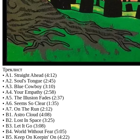
Треклист
• A1. Straight Ahead (4:12)
• A2. Soul's Tongue (2:45)
• A3. Blue Cowboy (3:10)
• A4. Your Empathy (2:58)
• A5. The Illusion Fades (2:37)
• A6. Seems So Clear (1:35)
• A7. On The Run (2:12)
• B1. Astro Cloud (4:08)
• B2. Lost In Space (3:25)
• B3. Let It Go (3:08)
• B4. World Without Fear (5:05)
• B5. Keep On Keepin' On (4:22)