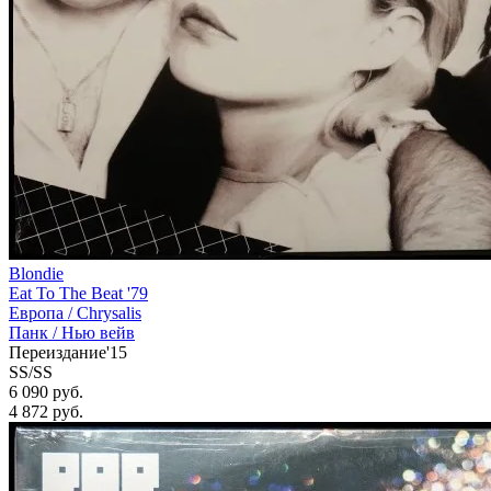
Blondie
Eat To The Beat '79
Европа /
Chrysalis
Панк / Нью вейв
Переиздание'15
SS/SS
6 090 руб.
4 872
руб.