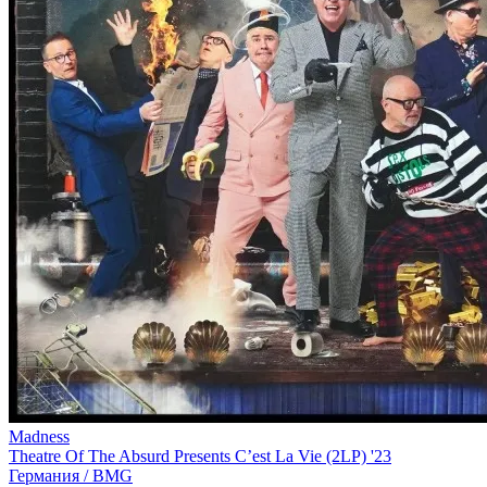
Madness
Theatre Of The Absurd Presents C’est La Vie (2LP) '23
Германия /
BMG