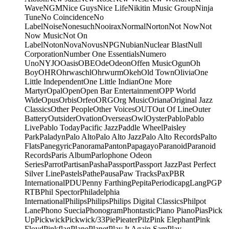
Wave
NGM
Nice Guys
Nice Life
Nikitin Music Group
Ninja
Tune
No Coincidence
No
Label
Noise
Nonesuch
Nooirax
Normal
Norton
Not Now
Not
Now Music
Not On
Label
Noton
Nova
Novus
NPG
Nubian
Nuclear Blast
Null
Corporation
Number One Essentials
Numero
Uno
NYJO
Oasis
OBE
Ode
Odeon
Offen Music
Ogun
Oh
Boy
OHR
Ohrwaschl
Ohrwurm
Okeh
Old Town
Olivia
One
Little Independent
One Little Indian
One More
Martyr
Opal
Open
Open Bar Entertainment
OPP World
Wide
Opus
Orbis
Orfeo
ORG
Org Music
Oriana
Original Jazz
Classics
Other People
Other Voices
OUT
Out Of Line
Outer
Battery
Outsider
Ovation
Overseas
Owl
Oyster
Pablo
Pablo
Live
Pablo Today
Pacific Jazz
Paddle Wheel
Paisley
Park
Paladyn
Palo Alto
Palo Alto Jazz
Palo Alto Records
Palto
Flats
Panegyric
Panorama
Panton
Papagayo
Paranoid
Paranoid
Records
Paris Album
Parlophone Odeon
Series
Parrot
Partisan
Pasha
Passport
Passport Jazz
Past Perfect
Silver Line
Pastels
Pathe
Pausa
Paw Tracks
Pax
PBR
International
PDU
Penny Farthing
Pepita
Periodica
pgLang
PGP
RTB
Phil Spector
Philadelphia
International
Philips
Philips
Philips Digital Classics
Philpot
Lane
Phono Suecia
Phonogram
Phontastic
Piano Piano
Pias
Pick
Up
Pickwick
Pickwick/33
Pie
Pieater
Pilz
Pink Elephant
Pink
Floyd
Pinkflag
Plane
Planet
Play It Again Sam
Play