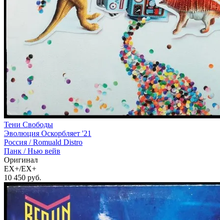
Тени Свободы
Эволюция Оскорбляет '21
Россия /
Romuald Distro
Панк / Нью вейв
Оригинал
EX+/EX+
10 450
руб.