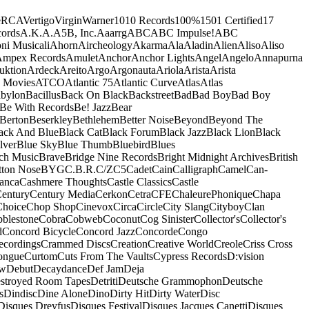
e
RCA
Vertigo
Virgin
Warner
10
10 Records
100%
1501 Certified
17
ords
A.K.A.
A5B, Inc.
Aaarrg
ABC
ABC Impulse!
ABC
ni Musicali
Ahorn
Aircheology
Akarma
Ala
Aladin
Alien
Aliso
Aliso
mpex Records
Amulet
Anchor
Anchor Lights
Angel
Angelo
Annapurna
uktion
Ardeck
Areito
Argo
Argonauta
Ariola
Arista
Arista
 Movies
ATCO
Atlantic 75
Atlantic Curve
Atlas
Atlas
bylon
Bacillus
Back On Black
Backstreet
Bad
Bad Boy
Bad Boy
Be With Records
Be! Jazz
Bear
Berton
Beserkley
Bethlehem
Better Noise
Beyond
Beyond The
ack And Blue
Black Cat
Black Forum
Black Jazz
Black Lion
Black
lver
Blue Sky
Blue Thumb
Bluebird
Blues
ch Music
Brave
Bridge Nine Records
Bright Midnight Archives
British
tton Nose
BYG
C.B.R.
C/Z
C5
Cadet
Cain
Calligraph
Camel
Can-
anca
Cashmere Thoughts
Castle Classics
Castle
entury
Century Media
Cerkon
Cetra
CFE
ChaleurePhonique
Chapa
Choice
Chop Shop
Cinevox
Circa
Circle
City Slang
Cityboy
Clan
blestone
Cobra
Cobweb
Coconut
Cog Sinister
Collector's
Collector's
d
Concord Bicycle
Concord Jazz
Concorde
Congo
ecordings
Crammed Discs
Creation
Creative World
Creole
Criss Cross
ongue
Curtom
Cuts From The Vaults
Cypress Records
D:vision
ow
Debut
Decaydance
Def Jam
Deja
stroyed Room Tapes
Detriti
Deutsche Grammophon
Deutsche
s
Dindisc
Dine Alone
Dino
Dirty Hit
Dirty Water
Disc
Disques Dreyfus
Disques Festival
Disques Jacques Canetti
Disques