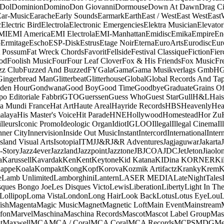
Dol
Dominion
Domino
Don Giovanni
Dormouse
Down At Dawn
Drag Ci
Ear-Music
Earache
Early Sounds
Earmark
Earth
East / West
East West
East
c
Electric Bird
Electrola
Electronic Emergencies
Elektra Musician
Elevator
MI
EMI America
EMI Electrola
EMI-Manhattan
Emidisc
Emika
Empire
En
o
Ermitage
Escho
ESP-Disk
Estrus
Etage Noir
Eterna
EuroArts
Eurodisc
Eur
t Possum
Fat Wreck Chords
Favorit
Fellside
Festival Classique
Fiction
Fier
od
Foolish Music
Four
Four Leaf Clover
Fox & His Friends
Fox Music
Fr
zz Club
Fuzzed And Buzzed
FY
Gala
Gama
Gama Musikverlags GmbH
Gingerbread Man
Glitterbeat
Glitterhouse
Global
Global Records And Ta
den Hour
Gondwana
Good Boy
Good Time
Goodbye
Graduate
Grains O
o Editoriale Fabbri
GTO
Guerssen
Guess Who
Guest Star
Gull
H&L
Hais
a Mundi France
Hat Art
Haute Areal
Hayride Records
HBS
Heavenly
Hea
alaya
His Master's Voice
Hit Parade
HNE
Hollywood
Homestead
Hor Zu
lleurs
Iconic Promo
Ideologic Organ
Idiot
IGLOO
Illegal
Illegal Cinema
Il
nner City
Innervision
Inside Out Music
Instant
Intercord
International
Inter
Island Visual Arts
Isotopia
ITM
J
J&R
J&R Adventures
Jagjaguwar
Jakarta
-Story
Jazz4ever
Jazzland
Jazzpoint
Jazztone
JB
JCOA
JDC
Jet
Jeton
Jiaolo
a
Karussell
Kavardak
Ken
Kent
Keytone
Kid Katana
KIDina KORNER
Ki
appe
Koala
Kompakt
Kong
Kopf
Korova
Kozmik Artifactz
Kranky
Krem
K
e
Lamb Unlimited
Lamborghini
Lantern
LASER MEDIA
LateNightTales
sques Bongo Joe
Les Disques Victo
Lewis
Liberation
Liberty
Light In The
Lollipop
Loma Vista
London
Long Hair
Look Back
Lotus
Lotus Eye
Lou
ish
Magenta
Magic Music
Magnet
Magnetic Loft
Main Event
Mainstream
fon
Marvel
Maschina
Maschina Records
Mascot
Mascot Label Group
Mas
t
Maxwell
MCA
MCA / Coral
MCA Coral
MCA Records
MCPS
MDG
Me