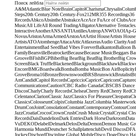
Поиск лейбла
A&M
Atlantic
Blue Note
Brain
Capitol
Charisma
Chrysalis
Columb
Steps
20th Century
20th Century-Fox
21
2MR
355 Recordings
36
Records
Abkco
Absinthe
Abstrakce
Ace
Ace Fu
Ace of Clubs
Ace
Music
All Life
All Round Trading
Alligator
Alternative Tentacles
Interactive
Another
ANS
ANTI
Antilles
Antrop
ANWO
AOI
Ap-G
Novus
Ariston
Arma
Armed
Arston
Art
Artist House
Artists House
Artists
ATO
Atomhenge
Attaca
Attic
Attlaxeras
Audio Clarity
Audi
Entertainment
Bad Seed
Bad Vibes Forever
Balkanton
Balloon B
Family
Bearsville
Beatrocket
Because
Because Music
Beggars Ba
Groove
BFish
BGP
Biber
Big Bear
Big Beat
Big Brother
Big Cro
Screen
Black Truffle
Blackened
Blackground
Blackhawk
Blackw
Encore
BMG
Boardwalk
Bomba
Bomba Music
Bon Air
Boplicity
Grove
Broma16
Bronze
Brownswood
BRS
Brunswick
Brutalist
Bt
Am
Candid
Capitol Records
Capriccio
Caprice
Capricorn
Capture
Communications
Caution!
CBC Radio Canada
CBS
CBS Dance 
Discos
Charly
Charly Records
Chelsea
Cherry Red
Cherry Red
Ch
Celentano
Clarion
Classic Jazz
Classics For Pleasure
Cleopatra
Cl
Classics
Colosseum
Colpix
Columbia Jazz
Columbia Masterwork
Drum
ConJoint
Consolation
Constant
Contemporary
Contour
Cont
Jazz
Croatia
Crocos
Crown
Crush
Crush Music
Crystal
Crystal Cle
Records
Dais
Dandelion
Dark Entries
Dark Horse
Darkroom
Data
Vu
DEKO
Delabel
Delmark
Delos
Delta
Demon
Demon Music Gr
Harmonia Mundi
Deutscher Schallplattenclub
Devil Discos
DFA
Jockey
Dischord
Discipline Global Mobile
Disco Doge
Disco Hal