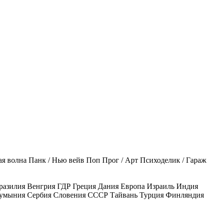
ая волна
Панк / Нью вейв
Поп
Прог / Арт
Психоделик / Гараж
разилия
Венгрия
ГДР
Греция
Дания
Европа
Израиль
Индия
умыния
Сербия
Словения
СССР
Тайвань
Турция
Финляндия