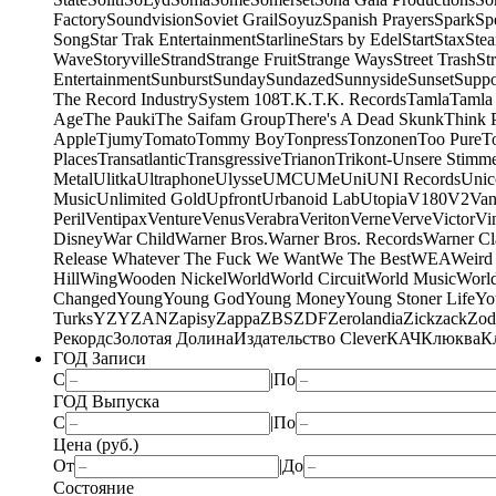
Factory
Soundvision
Soviet Grail
Soyuz
Spanish Prayers
Spark
Sp
Song
Star Trak Entertainment
Starline
Stars by Edel
Start
Stax
Ste
Wave
Storyville
Strand
Strange Fruit
Strange Ways
Street Trash
St
Entertainment
Sunburst
Sunday
Sundazed
Sunnyside
Sunset
Suppo
The Record Industry
System 108
T.K.
T.K. Records
Tamla
Tamla
Age
The Pauki
The Saifam Group
There's A Dead Skunk
Think 
Apple
Tjumy
Tomato
Tommy Boy
Tonpress
Tonzonen
Too Pure
T
Places
Transatlantic
Transgressive
Trianon
Trikont-Unsere Stimm
Metal
Ulitka
Ultraphone
Ulysse
UMC
UMe
Uni
UNI Records
Unic
Music
Unlimited Gold
Upfront
Urbanoid Lab
Utopia
V180
V2
Van
Peril
Ventipax
Venture
Venus
Verabra
Veriton
Verne
Verve
Victor
Vi
Disney
War Child
Warner Bros.
Warner Bros. Records
Warner Cl
Release Whatever The Fuck We Want
We The Best
WEA
Weird
Hill
Wing
Wooden Nickel
World
World Circuit
World Music
World
Changed
Young
Young God
Young Money
Young Stoner Life
Yo
Turks
YZY
ZAN
Zapisy
Zappa
ZBS
ZDF
Zerolandia
Zickzack
Zod
Рекордс
Золотая Долина
Издательство Clever
КАЧ
Клюква
К
ГОД Записи
С
|
По
ГОД Выпуска
С
|
По
Цена (руб.)
От
|
До
Состояние