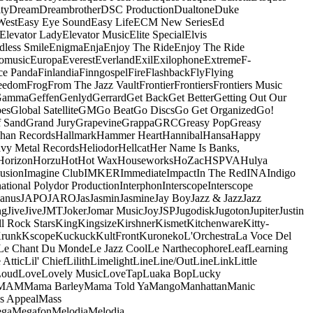
ty
Dream
Dreambrother
DSC Production
Dualtone
Duke
West
Easy Eye Sound
Easy Life
ECM New Series
Ed
Elevator Lady
Elevator Music
Elite Special
Elvis
dless Smile
Enigma
Enja
Enjoy The Ride
Enjoy The Ride
omusic
Europa
Everest
Everland
Exil
Exilophone
Extreme
F-
ce Panda
Finlandia
Finngospel
Fire
Flashback
Fly
Flying
eedom
Frog
From The Jazz Vault
Frontier
Frontiers
Frontiers Music
Gamma
Geffen
Genlyd
Gerrard
Get Back
Get Better
Getting Out Our
pes
Global Satellite
GM
Go Beat
Go Discs
Go Get Organized
Go!
f Sand
Grand Jury
Grapevine
Grappa
GRC
Greasy Pop
Greasy
han Records
Hallmark
Hammer Heart
Hannibal
Hansa
Happy
vy Metal Records
Heliodor
Hellcat
Her Name Is Banks,
Horizon
Horzu
Hot
Hot Wax
Houseworks
HoZac
HSPVA
Hulya
lusion
Imagine Club
IMKER
Immediate
Impact
In The Red
INA
Indigo
national Polydor Production
Interphon
Interscope
Interscope
Janus
JAPO
JARO
Jas
Jasmin
Jasmine
Jay Boy
Jazz & Jazz
Jazz
ng
Jive
Jive
JMT
Joker
Jomar Music
Joy
JSP
Jugodisk
Jugoton
Jupiter
Justin
ll Rock Stars
King
Kingsize
Kirshner
Kismet
Kitchenware
Kitty-
runk
Kscope
Kuckuck
KultFront
Kuroneko
L'Orchestra
La Voce Del
Le Chant Du Monde
Le Jazz Cool
Le Narthecophore
Leaf
Learning
 Attic
Lil' Chief
Lilith
Limelight
Line
Line/OutLine
Link
Little
Loud
Love
Lovely Music
LoveTap
Luaka Bop
Lucky
MAM
Mama Barley
Mama Told Ya
Mango
Manhattan
Manic
s Appeal
Mass
ga
Megafon
Melodia
Melodia