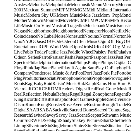
Auslese
Melodisc
Melophobia
Melosmusik
Memo
Mercury
Mercu
2001
Mexican Summer
MFP
MFS
MGM
Midi
Midland Internatio
Music
Modern Sky UK
Moers Music
Mole Jazz
Mom+Pop
Mond
Mother
Motown
Mounted
Move
MPC
MPL
MPO
MPS
MPS Recor
Life
Music On Vinyl
Musical Tragedies
Musicbank
Musicismusic
Nagast
Neighborhood
Neighbourhood
Nemperor
Neon
Netflix
Ne
Coincidence
No Label
Noise
Nonesuch
Nooirax
Normal
Norton
N
Uno
NYJO
Oasis
OBE
Ode
Odeon
Offen Music
Ogun
Oh Boy
OH
Entertainment
OPP World Wide
Opus
Orbis
Orfeo
ORG
Org Musi
Live
Pablo Today
Pacific Jazz
Paddle Wheel
Paisley Park
Paladyn
Odeon Series
Parrot
Partisan
Pasha
Passport
Passport Jazz
Past Per
Spector
Philadelphia International
Philips
Philips
Philips Digital C
Floyd
Pinkflag
Plane
Planet
Play It Again Sam
Play On
Playboy
Pl
Company
Ponderosa Music & Art
Pool
Pori Jazz
Pork Pie
Portobe
Plug
Produttoriassociati
Promophone
Pronit
Prophone
Provogue
P
Roots
Rag Baby
Raid
Raisin' Music
Rak
Ralph
Rams Horn
Rare B
Victrola
RCO
RCS
RDM
Reader's Digest
Real
Real Gone Music
R
Real
Reflection Nebula
Refuge
Regal
Regal Zonophone
Regent
R
King
Ricordi
Riff
Rift
Rimaphon
Riot Games
Ripple
Rise
Riverside
Distro
Ronco
Rong
Rooster
Rose Avenue
Rostrum
Rough Trade
Ro
Digital
SAAR
SABA
Sackville
Sacred Bones
Sacred Tongue
Sag
Research
Savitor
Savoy
Savoy Jazz
Scene
Scepter
Schwann Music
Court
SERWED
Setalight
Shady
Shakey Pictures
Shark
Sheffield
S
Lining
Silvertone
Sin
Singlebrook
Sintez
Sire
Sireena
Situation Tw
State
Soliti
SoLyd
Soma
Some
Somerset
Sona Gaia Productions
So