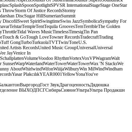
plasc
Splash
Spoon
Spotlight
SPV
SR International
Stage
Stage One
Star
s Throw
Storm Of Justice Records
Stormy
darshan Disc
Sugar Hill
Sumerian
Summit
 Discofil
Sweet Spirit
Swingtime
Swiss Jazz
Symbolica
Sympathy For
mavar
Telstar
Temple
Tent
Tequila Grooves
Tern
Terrible
The Golden
ey
Throttle
Tidal Waves Music
Timeless
Timesig
Tin Pan
ce
Touch & Go
Tough Love
Towner Records
Tradecraft
Trading
b
Tuff Gong
Turbo
Turkuola
TVT
Twin/Tone
U.S.
ited Artists Records
United Music Group
Universal
Universal
Vee Jay
Venice In
Schallplatten
Volume
Voodoo Rhythm
Vortex
Vox
VP
Wagram
Walt
r Sunset
Warp
Waterland
WaterTower
WaterTower
Wax 'N Stacks
We
Funny About
Whirlwind
Wifon
Wiiija
Wilbury
Win Mil
Wind
Windham
ecords
Yasar Plakcılık
YEAR0001
Yellow
Yona
You've
Балкантон
Выргород
Гост Звук
Драгоценность
Дядюшка
тделение ВЫХОД
ПСГ
Сибирь
Сияние
Ультра
Ультра Продакшн