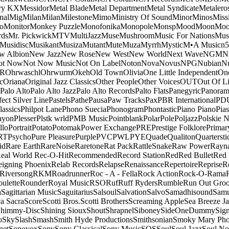
ry KX
Messidor
Metal Blade
Metal Department
Metal Syndicate
Metalero
nal
Mig
Milan
Milan
Milestone
Mimo
Ministry Of Sound
Minor
Minos
Miss
o
Monitor
Monkey Puzzle
Monofonika
Monopole
Monsp
Mood
Moon
Moo
ds
Mr. Pickwick
MTV
MultiJazz
Muse
Mushroom
Music For Nations
Musi
Musidisc
Musikant
Musiza
Mutant
Mute
Muza
Myrrh
Mystic
M•A Music
n
w Albion
New Jazz
New Rose
New West
New World
Next Wave
NGM
N
ot Now
Not Now Music
Not On Label
Noton
Nova
Novus
NPG
Nubian
Nu
R
Ohrwaschl
Ohrwurm
Okeh
Old Town
Olivia
One Little Independent
One
c
Oriana
Original Jazz Classics
Other People
Other Voices
OUT
Out Of L
Palo Alto
Palo Alto Jazz
Palo Alto Records
Palto Flats
Panegyric
Panora
fect Silver Line
Pastels
Pathe
Pausa
Paw Tracks
Pax
PBR International
PD
lassics
Philpot Lane
Phono Suecia
Phonogram
Phontastic
Piano Piano
Pias
ayon
Plesser
Plstk wrld
PMB Music
Pointblank
Polar
Pole
Poljazz
Polskie N
llo
Portrait
Potato
Potomak
Power Exchange
PRE
Prestige Folklore
Primar
RT
Psycho
Pure Pleasure
Purple
PVC
PWL
PYE
Quade
Qualiton
Quartersti
id
Rare Earth
RareNoise
Raretone
Rat Pack
RattleSnake
Raw Power
Rayn
eal World
Rec-O-Hit
Recommended
Record Station
Red
Red Bullet
Red 
eigning Phoenix
Relab Records
Relapse
Renaissance
Repertoire
Reprise
R
Riversong
RKM
Roadrunner
Roc - A - Fella
Rock Action
Rock-O-Rama
ulette
Rounder
Royal Music
RSO
Ruf
Ruff Ryders
Rumble
Run Out Gro
a
Sagittarian Music
Saguitarius
Salsoul
Salvation
Salvo
Samadhisound
Samu
a Sacra
Score
Scotti Bros.
Scotti Brothers
Screaming Apple
Sea Breeze J
himmy-Disc
Shining Sioux
Shout
Shrapnel
Siboney
SideOneDummy
Sign
o
Sky
Slash
Smash
Smith Hyde Productions
Smithsonian
Smoky Mary Ph
net
Sonovox
Sony
Sony Classical
Sony Music
SOS
Soul
Soul Jazz
Soul No