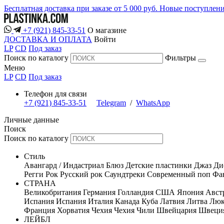
Бесплатная доставка при заказе от 5 000 руб.
Новые поступлен
+7 (921) 845-33-51
О магазине
ДОСТАВКА И ОПЛАТА
Войти
LP
CD
Под заказ
Поиск по каталогу
Фильтры
Меню
LP
CD
Под заказ
Телефон для связи
+7 (921) 845-33-51
Telegram
/
WhatsApp
Личные данные
Поиск
Поиск по каталогу
Стиль
Авангард / Индастриал
Блюз
Детские пластинки
Джаз
Ди
Регги
Рок
Русский рок
Саундтреки
Современный поп
Фан
СТРАНА
Великобритания
Германия
Голландия
США
Япония
Авст
Испания
Испания
Италия
Канада
Куба
Латвия
Литва
Люк
Франция
Хорватия
Чехия
Чехия
Чили
Швейцария
Швеци
ЛЕЙБЛ