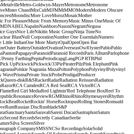
s
Metalville
Metro-Goldwyn-Mayer
Metronome
Metronome
ive
Mister Chand
MixCult
MJJ
MMi
MMO
Modern
Modern Obscure
ncrest
Moondisc
More Love
Moroz
Mosaic
Mother
c For Pleasure
Music From Memory
Music Minus One
Music Of
5MD
NABEL
Napalm
Nashboro
Nasoni
Negram
Negusa
ice Guys
Nice Life
Nikitin Music Group
Ninja Tune
No
clear Blast
Null Corporation
Number One Essentials
Numero
 Little Indian
One More Martyr
Opal
Open
Open Bar
ine
Outer Battery
Outsider
Ovation
Overseas
Owl
Oyster
Pablo
Pablo
ma
Panton
Papagayo
Paranoid
Paranoid Records
Paris Album
Parlophone
U
Penny Farthing
Pepita
Periodica
pgLang
PGP RTB
Phil
Pick Up
Pickwick
Pickwick/33
Pie
Pieater
Pilz
Pink Elephant
Pink
agrania
Polskie Nagrania Muza
Polton
Polyphon
Polyvinyl
Polyvinyl
y Wave
Prisma
Private Stock
Probe
Prodigal
Producer
ck
Queen-disk
R&S
Racket
Radar
Radiation Reissues
Radiation
a
Razor
RCA Camden
RCA Red Seal
RCA Victor
RCA
Flame
Red Girl Media
Red Lightnin'
Red Telephone Box
Reel To
epublic
Resonance
Review
RGM
Rhino
Rhino
Rhymesayers
Rhythm
RockBeat
Rocket
Rockin' Horse
Rocktopus
Rolling Stones
Romuald
ove
Runt
Russian Disc
Rustblade
S&P
rai
Sanctuary
Santa
Saravah
Sareni Ducan
Sastruphon
Saturn
azz
Second Records
Secretly Canadian
Seelie
ature
Silva Screen
Silver
onograph Company
SMS
SNC
So Recordings
Solar
Solid
te
Sound Aspects
Sounds Of Subterrania
Sounds Superb
Soundtrack