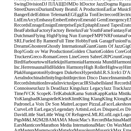
Swing
Division
DJ ПЛАЩ
DJM
Do It
Doctor Jazz
Dogma Rgaza
Street
Dureco
Durium
Dusty Beats
E A Production
Ear
Ear Music
Banger
Edel
Edition Telemark
EG
Egg
Ela Ton
Electrecord
Electri
Ltd
EmArcy
Embassy
Ember
Embryo
Emerald Gem
Emergency
E
Records
Enrage
Ensign
Enterprise
Epic
Epitaph
Erased Tapes
Erat
Beat
Fabrika
Factory
Factory Benelux
Fair Youth
Fame
Fantasy
Fa
Dutchman
Flying High
Flying Nun Europe
FMP
FNR
Fontana
Fo
SRL
Fueled By Ramen
Full Time Hobby
Funk Garage
Fusion
Fu
Dreams
Ghosteen
Ghostly International
Giant
Giants Of Jazz
Gig
Bop!
Godz ov War Productions
Golden Chariot
Golden Core
Gol
Truckers
Greco-Roman
Green Line
Green Sabre
GRP
Grunt
Grupp
Bird
Harbourtown
Harlekijn
Harmonia
Harmonia Mundi
Harmoni
Inc.
Herrensauna
Hid
Hidden Harmony
High Roller
Highway
Him
Plak
Hungaroton
Hydrogen Dukebox
Hyperdub
I.R.S.
Ice
Ici D'Ai
Aera
Indochina
Infinity
Ingo
Init
Injection Disco Dance
Innamind
I
Records
Intuition
Invada
Invictus
Ipecac
IRS
Isabel
Island Records
Connoisseur
Jazz Is Dead
Jazz Kings
Jazz Legacy
Jazz Track
Jazz
Time
JVC
K Scope
K-Tel
Kabuki
Kama Sutra
Kapp
Karkia Mistik
Yo
Klangbad
Klangstelle
Klein
Klimt
Kling Klang
Kling Klong
Kn
Padrone
La Voix De Son Maitre
Lacquer Pizza
LaFace
Lakeshor
Curve
Left Ear
Legacy
Legendary Artists
Leo
Les Disques
Les Di
David
Little Star
Little Wing Of Refugees
LMLR
Lofi
Logic
Logo
Pigs
M&L
M2
M2BA
MA
MA Music
Mac's Record
Machina
Madf
Ears
Manticore
Marathon Media International
Marc On Wax
Mari
Art
Masters
Masterworks
Matador
Mausoleum
Maverick
Max Erns