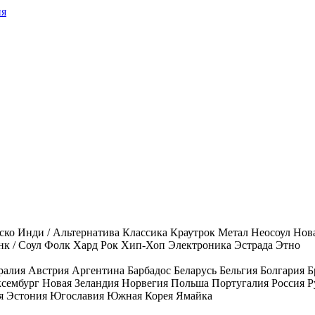
ия
ско
Инди / Альтернатива
Классика
Краутрок
Метал
Неосоул
Нов
к / Соул
Фолк
Хард Рок
Хип-Хоп
Электроника
Эстрада
Этно
ралия
Австрия
Аргентина
Барбадос
Беларусь
Бельгия
Болгария
Б
сембург
Новая Зеландия
Норвегия
Польша
Португалия
Россия
Р
я
Эстония
Югославия
Южная Корея
Ямайка