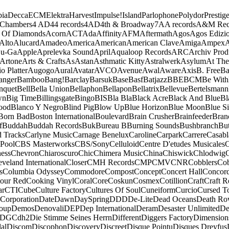
ia
Decca
ECM
Elektra
Harvest
Impulse!
Island
Parlophone
Polydor
Prestig
 Chambers
4 AD
44 records
4AD
4th & Broadway
7A
A records
A&M Rec
 Of Diamonds
Acorn
ACT
Ada
Affinity
AFM
Aftermath
Agos
Agos Edizio
Alto
Alucard
Amadeo
America
American
American Clave
Amiga
Ampex
A
u-Ga
Apple
Aprelevka Sound
April
Aqualoop Records
ARC
Archiv Prod
Artone
Arts & Crafts
As
Astan
Asthmatic Kitty
Astralwerk
Asylum
At The
o Platter
Augogo
Aural
Avatar
AVCO
Avenue
Awal
Aware
Axis
B. Free
Ba
anger
Bamboo
Bang!
Barclay
Barsuk
Base
Basf
Batjazz
BBE
BCM
Be With
nquet
Bell
Bella Union
Bellaphon
Bellapon
Bellatrix
Bellevue
Bertelsmann
wn
Big Time
Billingsgate
Bingo
BIS
Bla Bla
Black Acre
Black And Blue
Bl
ood
Blanco Y Negro
Blind Pig
Blow Up
Blue Horizon
Blue Moon
Blue Si
Born Bad
Boston International
Boulevard
Brain Crusher
Brainfeeder
Bran
f
Buddah
Buddah Records
Buk
Bureau B
Burning Sounds
Bushbranch
Bu
d Tracks
Carlyne Music
Carnage Benelux
Caroline
Carpark
Carrere
Casabl
Pool
CBS Masterworks
CBS/Sony
Celluloid
Centre D'etudes Musicales
C
ess
Chevron
Chiaroscuro
Chic
Chimera Music
China
Chiswick
Chlodwig
eveland International
Closer
CMH Records
CMP
CMV
CNR
Cobblers
Cob
s
Columbia Odyssey
Commodore
Compost
Concept
Concert Hall
Concor
our Red
Cooking Vinyl
Coral
Core
Coskun
Cosmex
Cotillion
Craft
Craft R
ar
CTI
Cube
Culture Factory
Cultures Of Soul
Cuneiform
Curcio
Cursed T
 Corporation
Date
Dawn
DaySpring
DDD
De-Lite
Dead Oceans
Death R
oup
Demos
Denovali
DEP
Dep International
Deram
Desaster Unlimited
De
DGC
dh2
Die Stimme Seines Herrn
Different
Diggers Factory
Dimension
al
Discom
Discophon
Discovery
Discreet
Disque Pointu
Disques Dreyfus