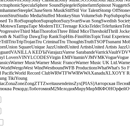
ectraphonic
Specula
Sphere Sound
Spiegelei
Spinefarm
Spinout Nuggets
S
amhammer
SteepleChase
Stern Musik
Stiff
Stil Vor Talent
Stomp Off
Stone
room
Strut
Studio Media
Stuffed Monkey
Stun Volume
Sub Pop
Subpop
Su
sed To Rot
Supraphon
Supraphon
Suzy
Svart
Swan Song
Swedish Society
 Motown
Tampa
Tape Modern
TEC
Teenage Kicks
Teldec
Telefunken
Tel
Progressive
Third Man
Thorofon
Three Blind Mice
Threshold
Thrill Jock
ooth & Nail
Top Dawg
Top Rank
TopHits-FinnHits
Topic
Total Experien
e
Trill
Trio
Trip
Trojan
Tru Criminal
Tru Thoughts
Truth
TSOP
Tsunami Mo
orn
Union Square
Unique Jazz
United
United Artists
United Artists Jazz
Un
guard
VANILLA KED'Ы
Varajazz
Varese Sarabande
Varrick
Vault
VDV
nyl Lovers
VINYLCODES
Virgin EMI
Vitamin
VJM
VMK
Vogue
Vogue 
assics
Warner Music
Warner Music France
Warner Music UK Ltd.
Warne
 World
Wergo
West Wind
Westbound
WFB Productions
What
What's So 
 Pacific
World Record Club
WRWTFWWR
WWA
Xanadu
XL
XO
Y
Y R
ung Tiki
Young
iac
Zona
Zone
Zong
ZTT
Zweitausendeins
Zyx
[PIAS]
Авторская Песня
люква Рекордс
Лоботомия
М2
Мелодия
МируМир
МКФОН
Орфей
О