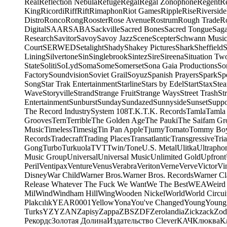
Real
Reflection Nebula
Refuge
Regal
Regal Zonophone
Regent
R
King
Ricordi
Riff
Rift
Rimaphon
Riot Games
Ripple
Rise
Riverside
Distro
Ronco
Rong
Rooster
Rose Avenue
Rostrum
Rough Trade
Ro
Digital
SAAR
SABA
Sackville
Sacred Bones
Sacred Tongue
Sag
Research
Savitor
Savoy
Savoy Jazz
Scene
Scepter
Schwann Music
Court
SERWED
Setalight
Shady
Shakey Pictures
Shark
Sheffield
S
Lining
Silvertone
Sin
Singlebrook
Sintez
Sire
Sireena
Situation Tw
State
Soliti
SoLyd
Soma
Some
Somerset
Sona Gaia Productions
So
Factory
Soundvision
Soviet Grail
Soyuz
Spanish Prayers
Spark
Sp
Song
Star Trak Entertainment
Starline
Stars by Edel
Start
Stax
Ste
Wave
Storyville
Strand
Strange Fruit
Strange Ways
Street Trash
St
Entertainment
Sunburst
Sunday
Sundazed
Sunnyside
Sunset
Suppo
The Record Industry
System 108
T.K.
T.K. Records
Tamla
Tamla
Grooves
Tern
Terrible
The Golden Age
The Pauki
The Saifam Gr
Music
Timeless
Timesig
Tin Pan Apple
Tjumy
Tomato
Tommy Bo
Records
Tradecraft
Trading Places
Transatlantic
Transgressive
Tri
Gong
Turbo
Turkuola
TVT
Twin/Tone
U.S. Metal
Ulitka
Ultrapho
Music Group
Universal
Universal Music
Unlimited Gold
Upfront
Peril
Ventipax
Venture
Venus
Verabra
Veriton
Verne
Verve
Victor
Vi
Disney
War Child
Warner Bros.
Warner Bros. Records
Warner Cl
Release Whatever The Fuck We Want
We The Best
WEA
Weird
Mil
Wind
Windham Hill
Wing
Wooden Nickel
World
World Circui
Plakcılık
YEAR0001
Yellow
Yona
You've Changed
Young
Young
Turks
YZY
ZAN
Zapisy
Zappa
ZBS
ZDF
Zerolandia
Zickzack
Zod
Рекордс
Золотая Долина
Издательство Clever
КАЧ
Клюква
К