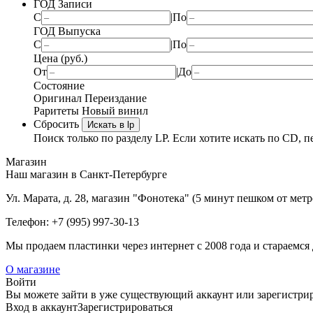
ГОД Записи
С
|
По
ГОД Выпуска
С
|
По
Цена (руб.)
От
|
До
Состояние
Оригинал
Переиздание
Раритеты
Новый винил
Сбросить
Искать в lp
Поиск только по разделу LP. Если хотите искать по CD, п
Магазин
Наш магазин в Санкт-Петербурге
Ул. Марата, д. 28, магазин "Фонотека" (5 минут пешком от мет
Телефон: +7 (995) 997-30-13
Мы продаем пластинки через интернет c 2008 года и стараемся 
О магазине
Войти
Вы можете зайти в уже существующий аккаунт или зарегистриро
Вход
в аккаунт
Зарегистрироваться