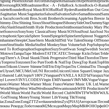
eigning Phoenix
Relab Records
Relapse
Renaissance
Repertoire
Reprise
R
Riversong
RKM
Roadrunner
Roc - A - Fella
Rock Action
Rock-O-Rama
ulette
Rounder
Royal Music
RSO
Ruf
Ruff Ryders
Rumble
Run Out Gro
a
Sagittarian Music
Saguitarius
Salsoul
Salvation
Salvo
Samadhisound
Samu
a Sacra
Score
Scotti Bros.
Scotti Brothers
Screaming Apple
Sea Breeze J
himmy-Disc
Shining Sioux
Shout
Shrapnel
Siboney
SideOneDummy
Sign
o
Sky
Slash
Smash
Smith Hyde Productions
Smithsonian
Smoky Mary Ph
net
Sonovox
Sony
Sony Classical
Sony Music
SOS
Soul
Soul Jazz
Soul No
ectraphonic
Specula
Sphere Sound
Spiegelei
Spinefarm
Spinout Nuggets
S
amhammer
SteepleChase
Stern Musik
Stiff
Stil Vor Talent
Stomp Off
Stone
room
Strut
Studio Media
Stuffed Monkey
Stun Volume
Sub Pop
Subpop
Su
sed To Rot
Supraphon
Supraphon
Suzy
Svart
Swan Song
Swedish Society
 Motown
Tampa
Tape Modern
TATTICA
TEC
Teenage Kicks
Telarc
Telde
oup
There's A Dead Skunk
Think Progressive
Third Man
Thorofon
Three
y
Tonpress
Tonzonen
Too Pure
Tooth & Nail
Top Dawg
Top Rank
TopHits
anon
Trikont-Unsere Stimme
Trill
Trio
Trip
Trojan
Tru Criminal
Tru Though
ne
Ulysse
UMC
UMe
Uni
UNI Records
Unicorn
Union Square
Unique Jaz
Urbanoid Lab
Utopia
V180
V2
Vanguard
VANILLA KED'Ы
Varajazz
Var
nyl Lovers
VINYLCODES
Virgin EMI
Vitamin
VJM
VMK
Vogue
Vogue 
assics
Warner Music
Warner Music France
Warner Music UK Ltd.
Warne
 World
Wergo
West Wind
Westbound
Wewantsounds
WFB Productions
W
t
World Music
World Pacific
World Record Club
WRWTFWWR
WWA
X
 God
Young Money
Young Stoner Life
Young Tiki
Young
iac
Zona
Zone
Zong
ZTT
Zweitausendeins
Zyx
[PIAS]
Авторская Песня
люква Рекордс
Лоботомия
М2
Мелодия
МируМир
МКФОН
Орфей
О