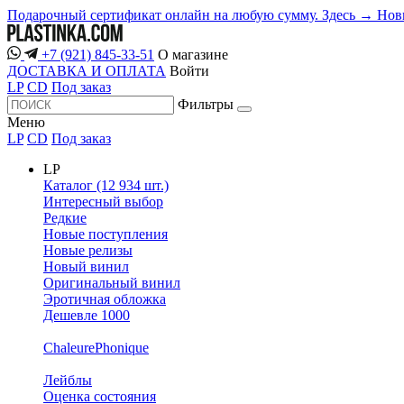
Подарочный сертификат онлайн на любую сумму. Здесь →
Нов
+7 (921) 845-33-51
О магазине
ДОСТАВКА И ОПЛАТА
Войти
LP
CD
Под заказ
Фильтры
Меню
LP
CD
Под заказ
LP
Каталог (12 934 шт.)
Интересный выбор
Редкие
Новые поступления
Новые релизы
Новый винил
Оригинальный винил
Эротичная обложка
Дешевле 1000
ChaleurePhonique
Лейблы
Оценка состояния