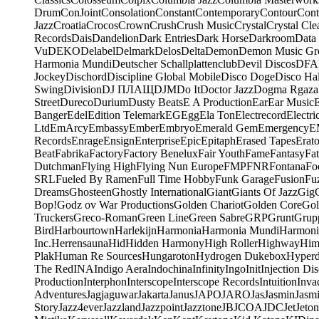
Drum
ConJoint
Consolation
Constant
Contemporary
Contour
Cont
Jazz
Croatia
Crocos
Crown
Crush
Crush Music
Crystal
Crystal Cle
Records
Dais
Dandelion
Dark Entries
Dark Horse
Darkroom
Data
Vu
DEKO
Delabel
Delmark
Delos
Delta
Demon
Demon Music Gr
Harmonia Mundi
Deutscher Schallplattenclub
Devil Discos
DFA
Jockey
Dischord
Discipline Global Mobile
Disco Doge
Disco Hal
Swing
Division
DJ ПЛАЩ
DJM
Do It
Doctor Jazz
Dogma Rgaza
Street
Dureco
Durium
Dusty Beats
E A Production
Ear
Ear Music
Banger
Edel
Edition Telemark
EG
Egg
Ela Ton
Electrecord
Electri
Ltd
EmArcy
Embassy
Ember
Embryo
Emerald Gem
Emergency
E
Records
Enrage
Ensign
Enterprise
Epic
Epitaph
Erased Tapes
Erat
Beat
Fabrika
Factory
Factory Benelux
Fair Youth
Fame
Fantasy
Fa
Dutchman
Flying High
Flying Nun Europe
FMP
FNR
Fontana
Fo
SRL
Fueled By Ramen
Full Time Hobby
Funk Garage
Fusion
Fu
Dreams
Ghosteen
Ghostly International
Giant
Giants Of Jazz
Gig
Bop!
Godz ov War Productions
Golden Chariot
Golden Core
Gol
Truckers
Greco-Roman
Green Line
Green Sabre
GRP
Grunt
Grupp
Bird
Harbourtown
Harlekijn
Harmonia
Harmonia Mundi
Harmoni
Inc.
Herrensauna
Hid
Hidden Harmony
High Roller
Highway
Him
Plak
Human Re Sources
Hungaroton
Hydrogen Dukebox
Hyper
The Red
INA
Indigo Aera
Indochina
Infinity
Ingo
Init
Injection Di
Production
Interphon
Interscope
Interscope Records
Intuition
Inva
Adventures
Jagjaguwar
Jakarta
Janus
JAPO
JARO
Jas
Jasmin
Jasm
Story
Jazz4ever
Jazzland
Jazzpoint
Jazztone
JB
JCOA
JDC
Jet
Jeton