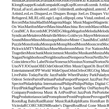
Mistika
Karussell
Kavardak
Ken
Kent
Keytone
Kid Katana
KIDin
Klong
Knappe
Koala
Kompakt
Kong
Kopf
Korova
Kozmik Artifac
Pizza
LaFace
Lakeshore
Lamb Unlimited
Lamborghini
Lantern
L
Artists
Leo
Les Disques
Les Disques Bongo Joe
Les Disques Vic
Refugees
LMLR
Lofi
Logic
Logo
Lollipop
Loma Vista
London
Lo
Record
Machina
Madfish
Magenta
Magic Music
Magnet
Magnetic
On Wax
Marifon
Marvel
Maschina
Maschina Records
Mascot
Mas
Coral
MCA Records
MCPS
MDG
Mega
Megafon
Melodia
Melodi
Syndicate
Metaleros
Metalville
Metro-Goldwyn-Mayer
Metrono
Sound
Minor
Minos
Mississippi
Missive
Mister Chand
MixCult
MJ
Puzzle
Monofonika
Monopole
Monsp
Mood
Moon
Mooncrest
Moo
Pickwick
MTV
MultiJazz
Muse
Mushroom
Music For Nations
Mus
Tragedies
Musicbank
Musicismusic
Musidisc
Musikant
Musiza
Mu
Nagast
Neighborhood
Neighbourhood
Nemperor
Neon
Netflix
Ne
Coincidence
No Label
Noise
Nonesuch
Nooirax
Normal
Norton
N
Uno
NYJO
Oasis
OBE
Ode
Odeon
Offen Music
Ogun
Oh Boy
OH
Entertainment
OPP World Wide
Opus
Orbis
Orfeo
ORG
Org Musi
Live
Pablo Today
Pacific Jazz
Paddle Wheel
Paisley Park
Paladyn
Odeon Series
Parrot
Partisan
Pasha
Passport
Passport Jazz
Past Per
Spector
Philadelphia International
Philips
Philips
Philips Digital C
Floyd
Pinkflag
Plane
Planet
Play It Again Sam
Play On
Playboy
Pl
Company
Ponderosa Music & Art
Pool
Pori Jazz
Pork Pie
Portobe
Plug
Produttoriassociati
Promophone
Pronit
Prophone
Provogue
P
Roots
Rag Baby
Raid
Raisin' Music
Rak
Ralph
Rams Horn
Rare B
Victrola
RCO
RCS
RDM
Reader's Digest
Real
Real Gone Music
R