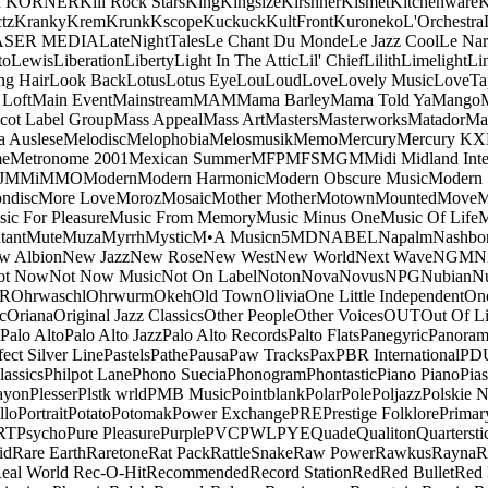
a KORNER
Kill Rock Stars
King
Kingsize
Kirshner
Kismet
Kitchenware
K
tz
Kranky
Krem
Krunk
Kscope
Kuckuck
KultFront
Kuroneko
L'Orchestra
ASER MEDIA
LateNightTales
Le Chant Du Monde
Le Jazz Cool
Le Nar
to
Lewis
Liberation
Liberty
Light In The Attic
Lil' Chief
Lilith
Limelight
Li
ng Hair
Look Back
Lotus
Lotus Eye
Lou
Loud
Love
Lovely Music
LoveTa
 Loft
Main Event
Mainstream
MAM
Mama Barley
Mama Told Ya
Mango
cot Label Group
Mass Appeal
Mass Art
Masters
Masterworks
Matador
Ma
a Auslese
Melodisc
Melophobia
Melosmusik
Memo
Mercury
Mercury KX
me
Metronome 2001
Mexican Summer
MFP
MFS
MGM
Midi
Midland Inte
J
MMi
MMO
Modern
Modern Harmonic
Modern Obscure Music
Modern
ndisc
More Love
Moroz
Mosaic
Mother Mother
Motown
Mounted
Move
ic For Pleasure
Music From Memory
Music Minus One
Music Of Life
M
tant
Mute
Muza
Myrrh
Mystic
M•A Music
n5MD
NABEL
Napalm
Nashbo
w Albion
New Jazz
New Rose
New West
New World
Next Wave
NGM
N
ot Now
Not Now Music
Not On Label
Noton
Nova
Novus
NPG
Nubian
Nu
R
Ohrwaschl
Ohrwurm
Okeh
Old Town
Olivia
One Little Independent
One
c
Oriana
Original Jazz Classics
Other People
Other Voices
OUT
Out Of L
Palo Alto
Palo Alto Jazz
Palo Alto Records
Palto Flats
Panegyric
Panora
fect Silver Line
Pastels
Pathe
Pausa
Paw Tracks
Pax
PBR International
PD
lassics
Philpot Lane
Phono Suecia
Phonogram
Phontastic
Piano Piano
Pias
ayon
Plesser
Plstk wrld
PMB Music
Pointblank
Polar
Pole
Poljazz
Polskie N
llo
Portrait
Potato
Potomak
Power Exchange
PRE
Prestige Folklore
Primar
RT
Psycho
Pure Pleasure
Purple
PVC
PWL
PYE
Quade
Qualiton
Quartersti
id
Rare Earth
Raretone
Rat Pack
RattleSnake
Raw Power
Rawkus
Rayna
R
eal World
Rec-O-Hit
Recommended
Record Station
Red
Red Bullet
Red 