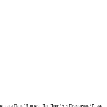
ая волна
Панк / Нью вейв
Поп
Прог / Арт
Психоделик / Гараж