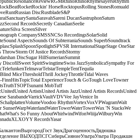
epublic
Resonance
Review
RGM
Rhino
Rhino
Rhymesayers
Rhythm
RockBeat
Rocket
Rockin' Horse
Rocktopus
Rolling Stones
Romuald
ove
Runt
Russian Disc
Rustblade
S&P
rai
Sanctuary
Santa
Saravah
Sareni Ducan
Sastruphon
Saturn
azz
Second Records
Secretly Canadian
Seelie
ature
Silva Screen
Silver
onograph Company
SMS
SNC
So Recordings
Solar
Solid
te
Sound Aspects
Sounds Of Subterrania
Sounds Superb
Soundtrack
plasc
Splash
Spoon
Spotlight
SPV
SR International
Stage
Stage One
Star
s Throw
Storm Of Justice Records
Stormy
darshan Disc
Sugar Hill
Sumerian
Summit
 Discofil
Sweet Spirit
Swingtime
Swiss Jazz
Symbolica
Sympathy For
c
Telefunken
Telmavar
Telstar
Temple
Tent
Tequila
 Blind Mice
Threshold
Thrill Jockey
Throttle
Tidal Waves
-FinnHits
Topic
Total Experience
Touch & Go
Tough Love
Towner
ts
Truth
TSOP
Tsunami Mob
Tuff
z
United
United Artists
United Artists Jazz
United Artists Records
United
ese Sarabande
Varrick
Vault
VDV
Vee Jay
Venice In
Schallplatten
Volume
Voodoo Rhythm
Vortex
Vox
VP
Wagram
Walt
r Sunset
Warp
Waterland
WaterTower
WaterTower
Wax 'N Stacks
We
hat
What's So Funny About
Whirlwind
Wifon
Wiiija
Wilbury
Win
anadu
XL
XO
Y
Y Records
Yasar
Балкантон
Выргород
Гост Звук
Драгоценность
Дядюшка
тделение ВЫХОД
ПСГ
Сибирь
Сияние
Ультра
Ультра Продакшн