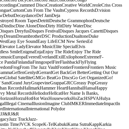
ecordings
Crammed Discs
Creation
Creative World
Creole
Criss Cross
ongue
Curtom
Cuts From The Vaults
Cypress Records
D:vision
ow
Debut
Decaydance
Def Jam
Deja
stroyed Room Tapes
Detriti
Deutsche Grammophon
Deutsche
s
Dindisc
Dine Alone
Dino
Dirty Hit
Dirty Water
Disc
Disques Dreyfus
Disques Festival
Disques Jacques Canetti
Disques
ty
Dream
Dreambrother
DSC Production
Dualtone
Duke
West
Easy Eye Sound
Easy Life
ECM New Series
Ed
Elevator Lady
Elevator Music
Elite Special
Elvis
dless Smile
Enigma
Enja
Enjoy The Ride
Enjoy The Ride
omusic
Europa
Everest
Everland
Exil
Exilophone
Extreme
F-
ce Panda
Finlandia
Finngospel
Fire
Flashback
Fly
Flying
eedom
Frog
From The Jazz Vault
Frontier
Frontiers
Frontiers Music
Gamma
Geffen
Genlyd
Gerrard
Get Back
Get Better
Getting Out Our
pes
Global Satellite
GM
Go Beat
Go Discs
Go Get Organized
Go!
f Sand
Grand Jury
Grapevine
Grappa
GRC
Greasy Pop
Greasy
han Records
Hallmark
Hammer Heart
Hannibal
Hansa
Happy
vy Metal Records
Heliodor
Hellcat
Her Name Is Banks,
Horizon
Horzu
Hot
Hot Wax
Houseworks
HoZac
HSPVA
Hulya
egal
Illegal Cinema
Illusion
Imagine Club
IMKER
Immediate
Impact
In
ord
International
International Polydor
M
J
J&R
J&R
egacy
Jazz Track
Jazz-
Justin Time
JVC
K Scope
K-Tel
Kabuki
Kama Sutra
Kapp
Karkia