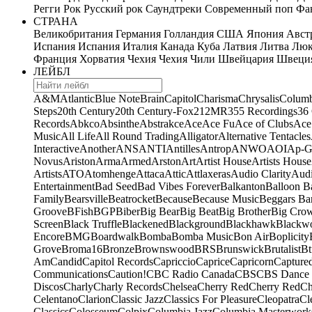
Регги
Рок
Русский рок
Саундтреки
Современный поп
Фан
СТРАНА
Великобритания
Германия
Голландия
США
Япония
Авст
Испания
Испания
Италия
Канада
Куба
Латвия
Литва
Люк
Франция
Хорватия
Чехия
Чехия
Чили
Швейцария
Швеци
ЛЕЙБЛ
A&M
Atlantic
Blue Note
Brain
Capitol
Charisma
Chrysalis
Columb
Steps
20th Century
20th Century-Fox
21
2MR
355 Recordings
36
Records
Abkco
Absinthe
Abstrakce
Ace
Ace Fu
Ace of Clubs
Ace
Music
All Life
All Round Trading
Alligator
Alternative Tentacles
Interactive
Another
ANS
ANTI
Antilles
Antrop
ANWO
AOI
Ap-G
Novus
Ariston
Arma
Armed
Arston
Art
Artist House
Artists House
Artists
ATO
Atomhenge
Attaca
Attic
Attlaxeras
Audio Clarity
Audi
Entertainment
Bad Seed
Bad Vibes Forever
Balkanton
Balloon B
Family
Bearsville
Beatrocket
Because
Because Music
Beggars Ba
Groove
BFish
BGP
Biber
Big Bear
Big Beat
Big Brother
Big Cro
Screen
Black Truffle
Blackened
Blackground
Blackhawk
Blackw
Encore
BMG
Boardwalk
Bomba
Bomba Music
Bon Air
Boplicity
Grove
Broma16
Bronze
Brownswood
BRS
Brunswick
Brutalist
Bt
Am
Candid
Capitol Records
Capriccio
Caprice
Capricorn
Capture
Communications
Caution!
CBC Radio Canada
CBS
CBS Dance 
Discos
Charly
Charly Records
Chelsea
Cherry Red
Cherry Red
Ch
Celentano
Clarion
Classic Jazz
Classics For Pleasure
Cleopatra
Cl
Classics
Colosseum
Colpix
Columbia Jazz
Columbia Masterwork