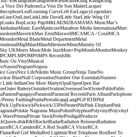
itty-Yo
Klangbad
Klangstelle
Klein
Klimt
Kling Klang
Kling
La Voce Del Padrone
La Voix De Son Maitre
Lacquer
thecophore
Leaf
Learning Curve
Left Ear
Legacy
Legendary
ne
Line/OutLine
Link
Little David
Little Star
Little Wing Of
p
Luaka Bop
Lucky Pigs
M&L
M2
M2BA
MA
MA Music
Mac's
Manhattan
Manic Ears
Manticore
Marathon Media International
Marc
usoleum
Maverick
Max Ernst
Maxwell
MCA
MCA / Coral
MCA
Messidor
Metal Blade
Metal Department
Metal
rnational
Mig
Milan
Milan
Milestone
Mimo
Ministry Of
 Sky UK
Moers Music
Mole Jazz
Mom+Pop
Mondo
Monitor
Monkey
MPC
MPL
MPO
MPS
MPS Records
Mr.
usic On Vinyl
Musical
ro
Nasoni
Negram
Negusa
ice Guys
Nice Life
Nikitin Music Group
Ninja Tune
No
clear Blast
Null Corporation
Number One Essentials
Numero
 Little Indian
One More Martyr
Opal
Open
Open Bar
ine
Outer Battery
Outsider
Ovation
Overseas
Owl
Oyster
Pablo
Pablo
ma
Panton
Papagayo
Paranoid
Paranoid Records
Paris Album
Parlophone
U
Penny Farthing
Pepita
Periodica
pgLang
PGP RTB
Phil
Pick Up
Pickwick
Pickwick/33
Pie
Pieater
Pilz
Pink Elephant
Pink
agrania
Polskie Nagrania Muza
Polton
Polyphon
Polyvinyl
Polyvinyl
y Wave
Prisma
Private Stock
Probe
Prodigal
Producer
ck
Queen-disk
R&S
Racket
Radar
Radiation Reissues
Radiation
azor
RCA Camden
RCA Red Seal
RCA Victor
RCA
Flame
Red Girl Media
Red Lightnin'
Red Telephone Box
Reel To