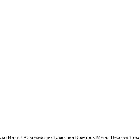
ско
Инди / Альтернатива
Классика
Краутрок
Метал
Неосоул
Нов