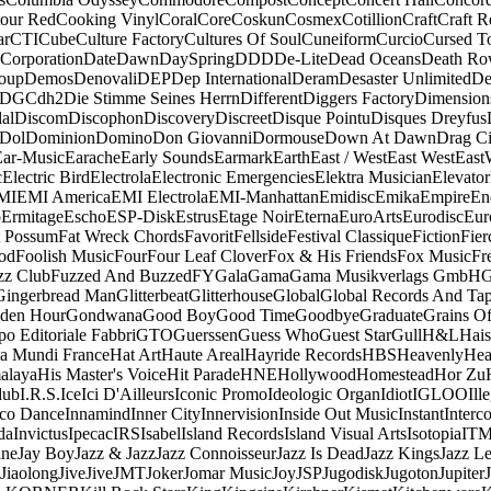
our Red
Cooking Vinyl
Coral
Core
Coskun
Cosmex
Cotillion
Craft
Craft R
ar
CTI
Cube
Culture Factory
Cultures Of Soul
Cuneiform
Curcio
Cursed T
 Corporation
Date
Dawn
DaySpring
DDD
De-Lite
Dead Oceans
Death R
oup
Demos
Denovali
DEP
Dep International
Deram
Desaster Unlimited
De
DGC
dh2
Die Stimme Seines Herrn
Different
Diggers Factory
Dimension
al
Discom
Discophon
Discovery
Discreet
Disque Pointu
Disques Dreyfus
Dol
Dominion
Domino
Don Giovanni
Dormouse
Down At Dawn
Drag Ci
Ear-Music
Earache
Early Sounds
Earmark
Earth
East / West
East West
East
c
Electric Bird
Electrola
Electronic Emergencies
Elektra Musician
Elevator
MI
EMI America
EMI Electrola
EMI-Manhattan
Emidisc
Emika
Empire
En
o
Ermitage
Escho
ESP-Disk
Estrus
Etage Noir
Eterna
EuroArts
Eurodisc
Eur
t Possum
Fat Wreck Chords
Favorit
Fellside
Festival Classique
Fiction
Fier
od
Foolish Music
Four
Four Leaf Clover
Fox & His Friends
Fox Music
Fr
zz Club
Fuzzed And Buzzed
FY
Gala
Gama
Gama Musikverlags GmbH
Gingerbread Man
Glitterbeat
Glitterhouse
Global
Global Records And Ta
den Hour
Gondwana
Good Boy
Good Time
Goodbye
Graduate
Grains O
o Editoriale Fabbri
GTO
Guerssen
Guess Who
Guest Star
Gull
H&L
Hais
a Mundi France
Hat Art
Haute Areal
Hayride Records
HBS
Heavenly
Hea
alaya
His Master's Voice
Hit Parade
HNE
Hollywood
Homestead
Hor Zu
dub
I.R.S.
Ice
Ici D'Ailleurs
Iconic Promo
Ideologic Organ
Idiot
IGLOO
Ill
sco Dance
Innamind
Inner City
Innervision
Inside Out Music
Instant
Interc
da
Invictus
Ipecac
IRS
Isabel
Island Records
Island Visual Arts
Isotopia
IT
ine
Jay Boy
Jazz & Jazz
Jazz Connoisseur
Jazz Is Dead
Jazz Kings
Jazz L
Jiaolong
Jive
Jive
JMT
Joker
Jomar Music
Joy
JSP
Jugodisk
Jugoton
Jupiter