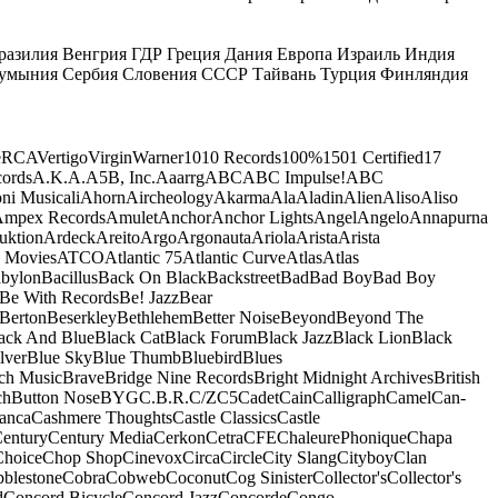
разилия
Венгрия
ГДР
Греция
Дания
Европа
Израиль
Индия
умыния
Сербия
Словения
СССР
Тайвань
Турция
Финляндия
e
RCA
Vertigo
Virgin
Warner
10
10 Records
100%
1501 Certified
17
ords
A.K.A.
A5B, Inc.
Aaarrg
ABC
ABC Impulse!
ABC
ni Musicali
Ahorn
Aircheology
Akarma
Ala
Aladin
Alien
Aliso
Aliso
mpex Records
Amulet
Anchor
Anchor Lights
Angel
Angelo
Annapurna
uktion
Ardeck
Areito
Argo
Argonauta
Ariola
Arista
Arista
 Movies
ATCO
Atlantic 75
Atlantic Curve
Atlas
Atlas
bylon
Bacillus
Back On Black
Backstreet
Bad
Bad Boy
Bad Boy
Be With Records
Be! Jazz
Bear
Berton
Beserkley
Bethlehem
Better Noise
Beyond
Beyond The
ack And Blue
Black Cat
Black Forum
Black Jazz
Black Lion
Black
lver
Blue Sky
Blue Thumb
Bluebird
Blues
ch Music
Brave
Bridge Nine Records
Bright Midnight Archives
British
ch
Button Nose
BYG
C.B.R.
C/Z
C5
Cadet
Cain
Calligraph
Camel
Can-
anca
Cashmere Thoughts
Castle Classics
Castle
entury
Century Media
Cerkon
Cetra
CFE
ChaleurePhonique
Chapa
Choice
Chop Shop
Cinevox
Circa
Circle
City Slang
Cityboy
Clan
blestone
Cobra
Cobweb
Coconut
Cog Sinister
Collector's
Collector's
d
Concord Bicycle
Concord Jazz
Concorde
Congo