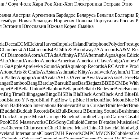
к / Соул
Фолк
Хард Рок
Хип-Хоп
Электроника
Эстрада
Этно
ралия
Австрия
Аргентина
Барбадос
Беларусь
Бельгия
Болгария
Б
сембург
Новая Зеландия
Норвегия
Польша
Португалия
Россия
Р
я
Эстония
Югославия
Южная Корея
Ямайка
ia
Decca
ECM
Elektra
Harvest
Impulse!
Island
Parlophone
Polydor
Prestig
 Chambers
4 AD
44 records
4AD
4th & Broadway
7A
A records
A&M Rec
 Of Diamonds
Acorn
ACT
Ada
Affinity
AFM
Aftermath
Agos
Agos Edizio
Alto
Alucard
Amadeo
America
American
American Clave
Amiga
Ampex
A
u-Ga
Apple
Aprelevka Sound
April
Aqualoop Records
ARC
Archiv Prod
Artone
Arts & Crafts
As
Astan
Asthmatic Kitty
Astralwerk
Asylum
At The
o Platter
Augogo
Aural
Avatar
AVCO
Avenue
Awal
Aware
Axis
B. Free
Ba
anger
Bamboo
Bang!
Barclay
Barsuk
Base
Basf
Batjazz
BBE
BCM
Be With
nquet
Bell
Bella Union
Bellaphon
Bellapon
Bellatrix
Bellevue
Bertelsmann
wn
Big Time
Billingsgate
Bingo
BIS
Bla Bla
Black Acre
Black And Blue
Bl
ood
Blanco Y Negro
Blind Pig
Blow Up
Blue Horizon
Blue Moon
Blue Si
Born Bad
Boston International
Boulevard
Brain Crusher
Brainfeeder
Bran
f
Buddah
Buddah Records
Buk
Bulk
Bureau B
Burning Sounds
Bushbran
d Tracks
Carlyne Music
Carnage Benelux
Caroline
Carpark
Carrere
Casabl
Pool
CBS Masterworks
CBS/Sony
Celluloid
Centre D'etudes Musicales
C
ess
Chevron
Chiaroscuro
Chic
Chimera Music
China
Chiswick
Chlodwig
eveland International
Closer
CMH Records
CMP
CMV
CNR
Cobblers
Cob
s
Columbia Odyssey
Commodore
Compost
Concept
Concert Hall
Concor