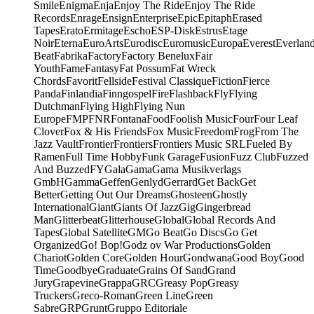
Smile
Enigma
Enja
Enjoy The Ride
Enjoy The Ride
Records
Enrage
Ensign
Enterprise
Epic
Epitaph
Erased
Tapes
Erato
Ermitage
Escho
ESP-Disk
Estrus
Etage
Noir
Eterna
EuroArts
Eurodisc
Euromusic
Europa
Everest
Everlan
Beat
Fabrika
Factory
Factory Benelux
Fair
Youth
Fame
Fantasy
Fat Possum
Fat Wreck
Chords
Favorit
Fellside
Festival Classique
Fiction
Fierce
Panda
Finlandia
Finngospel
Fire
Flashback
Fly
Flying
Dutchman
Flying High
Flying Nun
Europe
FMP
FNR
Fontana
Food
Foolish Music
Four
Four Leaf
Clover
Fox & His Friends
Fox Music
Freedom
Frog
From The
Jazz Vault
Frontier
Frontiers
Frontiers Music SRL
Fueled By
Ramen
Full Time Hobby
Funk Garage
Fusion
Fuzz Club
Fuzzed
And Buzzed
FY
Gala
Gama
Gama Musikverlags
GmbH
Gamma
Geffen
Genlyd
Gerrard
Get Back
Get
Better
Getting Out Our Dreams
Ghosteen
Ghostly
International
Giant
Giants Of Jazz
Gig
Gingerbread
Man
Glitterbeat
Glitterhouse
Global
Global Records And
Tapes
Global Satellite
GM
Go Beat
Go Discs
Go Get
Organized
Go! Bop!
Godz ov War Productions
Golden
Chariot
Golden Core
Golden Hour
Gondwana
Good Boy
Good
Time
Goodbye
Graduate
Grains Of Sand
Grand
Jury
Grapevine
Grappa
GRC
Greasy Pop
Greasy
Truckers
Greco-Roman
Green Line
Green
Sabre
GRP
Grunt
Gruppo Editoriale