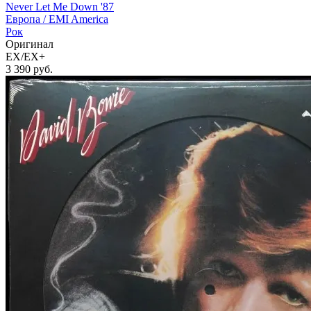
Never Let Me Down '87
Европа /
EMI America
Рок
Оригинал
EX/EX+
3 390
руб.