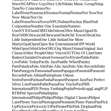
Wave
NGM
Nice Guys
Nice Life
Nikitin Music Group
Ninja
Tune
No Coincidence
No
Label
Noise
Nonesuch
Nooirax
Normal
Norton
Not Now
Not
Now Music
Not On
Label
Noton
Nova
Novus
NPG
Nubian
Nuclear Blast
Null
Corporation
Number One Essentials
Numero
Uno
NYJO
Oasis
OBE
Ode
Odeon
Offen Music
Ogun
Oh
Boy
OHR
Ohrwaschl
Ohrwurm
Okeh
Old Town
Olivia
One
Little Independent
One Little Indian
One More
Martyr
Opal
Open
Open Bar Entertainment
OPP World
Wide
Opus
Orbis
Orfeo
ORG
Org Music
Oriana
Original Jazz
Classics
Other People
Other Voices
OUT
Out Of Line
Outer
Battery
Outsider
Ovation
Overseas
Owl
Oyster
Pablo
Pablo
Live
Pablo Today
Pacific Jazz
Paddle Wheel
Paisley
Park
Paladyn
Palo Alto
Palo Alto Jazz
Palo Alto Records
Palto
Flats
Panegyric
Panorama
Panton
Papagayo
Paranoid
Paranoid
Records
Paris Album
Parlophone Odeon
Series
Parrot
Partisan
Pasha
Passport
Passport Jazz
Past Perfect
Silver Line
Pastels
Pathe
Pausa
Paw Tracks
Pax
PBR
International
PDU
Penny Farthing
Pepita
Periodica
pgLang
PGP
RTB
Phil Spector
Philadelphia
International
Philips
Philips
Philips Digital Classics
Philpot
Lane
Phono Suecia
Phonogram
Phontastic
Piano Piano
Pias
Pick
Up
Pickwick
Pickwick/33
Pie
Pieater
Pilz
Pink Elephant
Pink
Floyd
Pinkflag
Plane
Planet
Play It Again Sam
Play