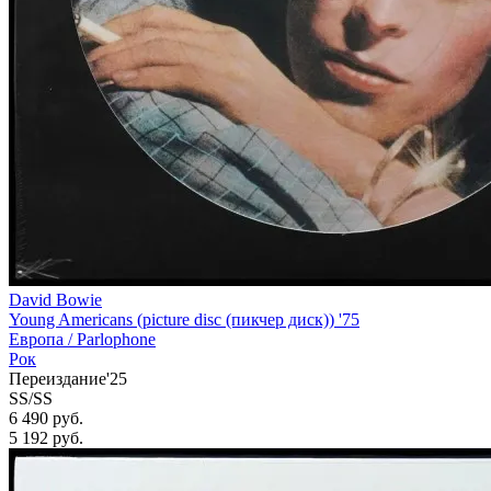
David Bowie
Young Americans (picture disc (пикчер диск)) '75
Европа /
Parlophone
Рок
Переиздание'25
SS/SS
6 490 руб.
5 192
руб.