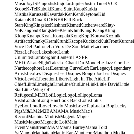
Music
Joy
JSP
Jugodisk
Jugoton
Jupiter
Justin Time
JVC
K
Scope
K-Tel
Kabuki
Kama Sutra
Kapp
Karkia
Mistika
Karussell
Kavardak
Ken
Kent
Keytone
Kid
Katana
KIDina KORNER
Kill Rock
Stars
King
Kingsize
Kirshner
Kismet
Kitchenware
Kitty-
Yo
Klangbad
Klangstelle
Klein
Klimt
Kling Klang
Kling
Klong
Knappe
Koala
Kompakt
Kong
Kopf
Korova
Kozmik
Artifactz
Kranky
Krem
Krunk
Kscope
Kuckuck
KultFront
Kurone
Voce Del Padrone
La Voix De Son Maitre
Lacquer
Pizza
LaFace
Lakeshore
Lamb
Unlimited
Lamborghini
Lantern
LASER
MEDIA
LateNightTales
Le Chant Du Monde
Le Jazz Cool
Le
Narthecophore
Leaf
Learning Curve
Left Ear
Legacy
Legendary
Artists
Leo
Les Disques
Les Disques Bongo Joe
Les Disques
Victo
Lewis
Liberation
Liberty
Light In The Attic
Lil'
Chief
Lilith
Limelight
Line
Line/OutLine
Link
Little David
Little
Star
Little Wing Of
Refugees
LMLR
Lofi
Logic
Logo
Lollipop
Loma
Vista
London
Long Hair
Look Back
Lotus
Lotus
Eye
Lou
Loud
Love
Lovely Music
LoveTap
Luaka Bop
Lucky
Pigs
M&L
M2
M2BA
MA
MA Music
Mac's
Record
Machina
Madfish
Magenta
Magic
Music
Magnet
Magnetic Loft
Main
Event
Mainstream
MAM
Mama Barley
Mama Told
Ya
Mango
Manhattan
Manic Ears
Manticore
Marathon Media