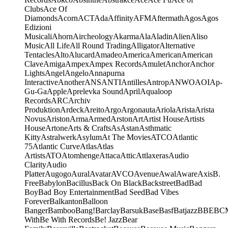
Clubs
Ace Of
Diamonds
Acorn
ACT
Ada
Affinity
AFM
Aftermath
Agos
Agos
Edizioni
Musicali
Ahorn
Aircheology
Akarma
Ala
Aladin
Alien
Aliso
Music
All Life
All Round Trading
Alligator
Alternative
Tentacles
Alto
Alucard
Amadeo
America
American
American
Clave
Amiga
Ampex
Ampex Records
Amulet
Anchor
Anchor
Lights
Angel
Angelo
Annapurna
Interactive
Another
ANS
ANTI
Antilles
Antrop
ANWO
AOI
Ap-
Gu-Ga
Apple
Aprelevka Sound
April
Aqualoop
Records
ARC
Archiv
Produktion
Ardeck
Areito
Argo
Argonauta
Ariola
Arista
Arista
Novus
Ariston
Arma
Armed
Arston
Art
Artist House
Artists
House
Artone
Arts & Crafts
As
Astan
Asthmatic
Kitty
Astralwerk
Asylum
At The Movies
ATCO
Atlantic
75
Atlantic Curve
Atlas
Atlas
Artists
ATO
Atomhenge
Attaca
Attic
Attlaxeras
Audio
Clarity
Audio
Platter
Augogo
Aural
Avatar
AVCO
Avenue
Awal
Aware
Axis
B.
Free
Babylon
Bacillus
Back On Black
Backstreet
Bad
Bad
Boy
Bad Boy Entertainment
Bad Seed
Bad Vibes
Forever
Balkanton
Balloon
Banger
Bamboo
Bang!
Barclay
Barsuk
Base
Basf
Batjazz
BBE
BC
With
Be With Records
Be! Jazz
Bear