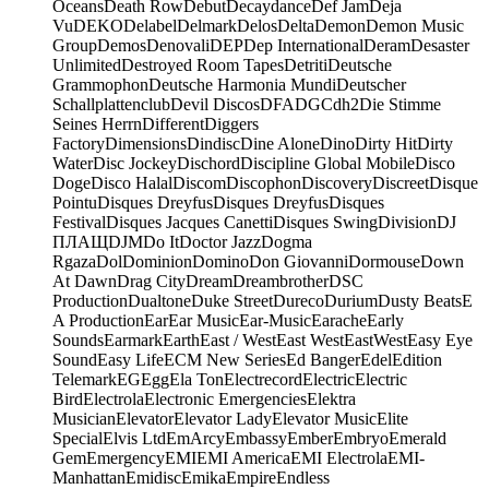
Oceans
Death Row
Debut
Decaydance
Def Jam
Deja
Vu
DEKO
Delabel
Delmark
Delos
Delta
Demon
Demon Music
Group
Demos
Denovali
DEP
Dep International
Deram
Desaster
Unlimited
Destroyed Room Tapes
Detriti
Deutsche
Grammophon
Deutsche Harmonia Mundi
Deutscher
Schallplattenclub
Devil Discos
DFA
DGC
dh2
Die Stimme
Seines Herrn
Different
Diggers
Factory
Dimensions
Dindisc
Dine Alone
Dino
Dirty Hit
Dirty
Water
Disc Jockey
Dischord
Discipline Global Mobile
Disco
Doge
Disco Halal
Discom
Discophon
Discovery
Discreet
Disque
Pointu
Disques Dreyfus
Disques Dreyfus
Disques
Festival
Disques Jacques Canetti
Disques Swing
Division
DJ
ПЛАЩ
DJM
Do It
Doctor Jazz
Dogma
Rgaza
Dol
Dominion
Domino
Don Giovanni
Dormouse
Down
At Dawn
Drag City
Dream
Dreambrother
DSC
Production
Dualtone
Duke Street
Dureco
Durium
Dusty Beats
E
A Production
Ear
Ear Music
Ear-Music
Earache
Early
Sounds
Earmark
Earth
East / West
East West
EastWest
Easy Eye
Sound
Easy Life
ECM New Series
Ed Banger
Edel
Edition
Telemark
EG
Egg
Ela Ton
Electrecord
Electric
Electric
Bird
Electrola
Electronic Emergencies
Elektra
Musician
Elevator
Elevator Lady
Elevator Music
Elite
Special
Elvis Ltd
EmArcy
Embassy
Ember
Embryo
Emerald
Gem
Emergency
EMI
EMI America
EMI Electrola
EMI-
Manhattan
Emidisc
Emika
Empire
Endless