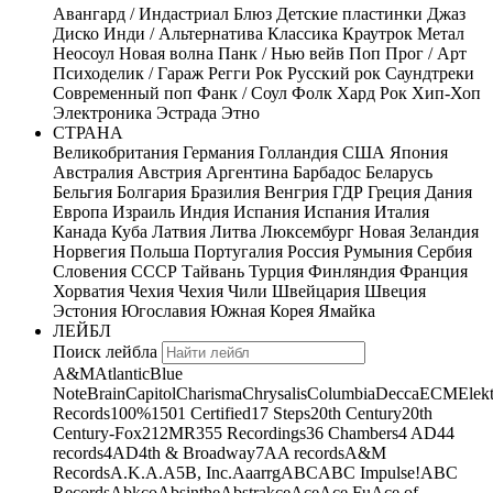
Авангард / Индастриал
Блюз
Детские пластинки
Джаз
Диско
Инди / Альтернатива
Классика
Краутрок
Метал
Неосоул
Новая волна
Панк / Нью вейв
Поп
Прог / Арт
Психоделик / Гараж
Регги
Рок
Русский рок
Саундтреки
Современный поп
Фанк / Соул
Фолк
Хард Рок
Хип-Хоп
Электроника
Эстрада
Этно
СТРАНА
Великобритания
Германия
Голландия
США
Япония
Австралия
Австрия
Аргентина
Барбадос
Беларусь
Бельгия
Болгария
Бразилия
Венгрия
ГДР
Греция
Дания
Европа
Израиль
Индия
Испания
Испания
Италия
Канада
Куба
Латвия
Литва
Люксембург
Новая Зеландия
Норвегия
Польша
Португалия
Россия
Румыния
Сербия
Словения
СССР
Тайвань
Турция
Финляндия
Франция
Хорватия
Чехия
Чехия
Чили
Швейцария
Швеция
Эстония
Югославия
Южная Корея
Ямайка
ЛЕЙБЛ
Поиск лейбла
A&M
Atlantic
Blue
Note
Brain
Capitol
Charisma
Chrysalis
Columbia
Decca
ECM
Elek
Records
100%
1501 Certified
17 Steps
20th Century
20th
Century-Fox
21
2MR
355 Recordings
36 Chambers
4 AD
44
records
4AD
4th & Broadway
7A
A records
A&M
Records
A.K.A.
A5B, Inc.
Aaarrg
ABC
ABC Impulse!
ABC
Records
Abkco
Absinthe
Abstrakce
Ace
Ace Fu
Ace of