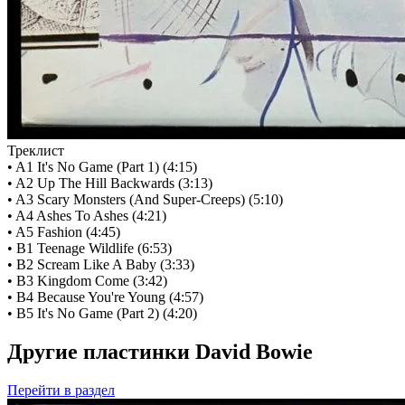
Треклист
• A1 It's No Game (Part 1) (4:15)
• A2 Up The Hill Backwards (3:13)
• A3 Scary Monsters (And Super-Creeps) (5:10)
• A4 Ashes To Ashes (4:21)
• A5 Fashion (4:45)
• B1 Teenage Wildlife (6:53)
• B2 Scream Like A Baby (3:33)
• B3 Kingdom Come (3:42)
• B4 Because You're Young (4:57)
• B5 It's No Game (Part 2) (4:20)
Другие пластинки David Bowie
Перейти
в раздел