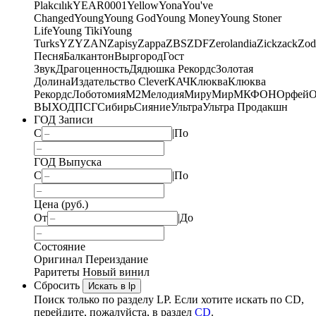
Plakcılık
YEAR0001
Yellow
Yona
You've
Changed
Young
Young God
Young Money
Young Stoner
Life
Young Tiki
Young
Turks
YZY
ZAN
Zapisy
Zappa
ZBS
ZDF
Zerolandia
Zickzack
Zod
Песня
Балкантон
Выргород
Гост
Звук
Драгоценность
Дядюшка Рекордс
Золотая
Долина
Издательство Clever
КАЧ
Клюква
Клюква
Рекордс
Лоботомия
М2
Мелодия
МируМир
МКФОН
Орфей
О
ВЫХОД
ПСГ
Сибирь
Сияние
Ультра
Ультра Продакшн
ГОД Записи
С
|
По
ГОД Выпуска
С
|
По
Цена (руб.)
От
|
До
Состояние
Оригинал
Переиздание
Раритеты
Новый винил
Сбросить
Искать в lp
Поиск только по разделу LP. Если хотите искать по CD,
перейдите, пожалуйста, в раздел
CD
.