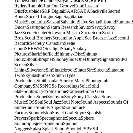
Trade
Roulette
Rounder
Royal Music
RSO
Ruf
Ruff
Ryders
Rumble
Run Out Groove
Runt
Russian
Disc
Rustblade
S&P Digital
SAAR
SABA
Sackville
Sacred
Bones
Sacred Tongue
Saga
Sagittarian
Music
Saguitarius
Salsoul
Salvation
Salvo
Samadhisound
Samurai
Ducan
Sastruphon
Saturn Research
Savitor
Savoy
Savoy
Jazz
Scene
Scepter
Schwann Musica Sacra
Score
Scotti
Bros.
Scotti Brothers
Screaming Apple
Sea Breeze Jazz
Second
Records
Secretly Canadian
Seelie
Court
SERWED
Setalight
Shady
Shakey
Pictures
Shark
Sheffield
Shimmy-Disc
Shining
Sioux
Shout
Shrapnel
Siboney
SideOneDummy
Signature
Silva
Screen
Silver
Lining
Silvertone
Sin
Singlebrook
Sintez
Sire
Sireena
Situation
Two
Sky
Slash
Smash
Smith Hyde
Productions
Smithsonian
Smoky Mary Phonograph
Company
SMS
SNC
So Recordings
Solar
Solid
State
Soliti
SoLyd
Soma
Some
Somerset
Sona Gaia
Productions
Sonet
Sonovox
Sony
Sony Classical
Sony
Music
SOS
Soul
Soul Jazz
Soul Note
Sound Aspects
Sounds Of
Subterrania
Sounds Superb
Soundtrack
Factory
Soundvision
Soviet Grail
Soyuz
Spanish
Prayers
Spark
Spectraphonic
Specula
Sphere
Sound
Spiegelei
Spinefarm
Spinout
Nuggets
Splasc
Splash
Spoon
Spotlight
SPV
SR