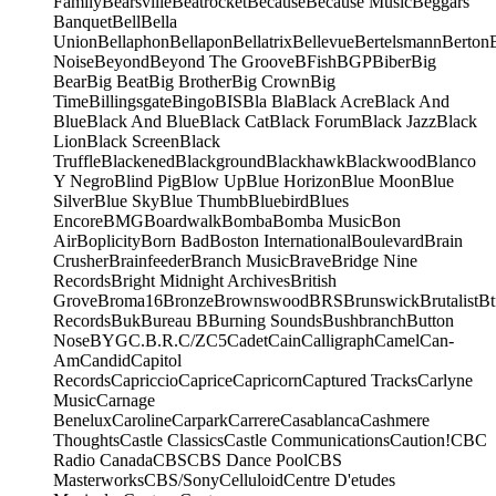
Family
Bearsville
Beatrocket
Because
Because Music
Beggars
Banquet
Bell
Bella
Union
Bellaphon
Bellapon
Bellatrix
Bellevue
Bertelsmann
Berton
Noise
Beyond
Beyond The Groove
BFish
BGP
Biber
Big
Bear
Big Beat
Big Brother
Big Crown
Big
Time
Billingsgate
Bingo
BIS
Bla Bla
Black Acre
Black And
Blue
Black And Blue
Black Cat
Black Forum
Black Jazz
Black
Lion
Black Screen
Black
Truffle
Blackened
Blackground
Blackhawk
Blackwood
Blanco
Y Negro
Blind Pig
Blow Up
Blue Horizon
Blue Moon
Blue
Silver
Blue Sky
Blue Thumb
Bluebird
Blues
Encore
BMG
Boardwalk
Bomba
Bomba Music
Bon
Air
Boplicity
Born Bad
Boston International
Boulevard
Brain
Crusher
Brainfeeder
Branch Music
Brave
Bridge Nine
Records
Bright Midnight Archives
British
Grove
Broma16
Bronze
Brownswood
BRS
Brunswick
Brutalist
Bt
Records
Buk
Bureau B
Burning Sounds
Bushbranch
Button
Nose
BYG
C.B.R.
C/Z
C5
Cadet
Cain
Calligraph
Camel
Can-
Am
Candid
Capitol
Records
Capriccio
Caprice
Capricorn
Captured Tracks
Carlyne
Music
Carnage
Benelux
Caroline
Carpark
Carrere
Casablanca
Cashmere
Thoughts
Castle Classics
Castle Communications
Caution!
CBC
Radio Canada
CBS
CBS Dance Pool
CBS
Masterworks
CBS/Sony
Celluloid
Centre D'etudes