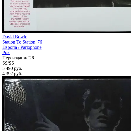
David Bowie
Station To Station '76
Европа /
Parlophone
Рок
Переиздание'26
SS/SS
5 490 руб.
4 392
руб.