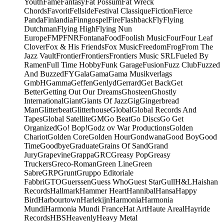
Youth
Fame
Fantasy
Fat Possum
Fat Wreck
Chords
Favorit
Fellside
Festival Classique
Fiction
Fierce
Panda
Finlandia
Finngospel
Fire
Flashback
Fly
Flying
Dutchman
Flying High
Flying Nun
Europe
FMP
FNR
Fontana
Food
Foolish Music
Four
Four Leaf
Clover
Fox & His Friends
Fox Music
Freedom
Frog
From The
Jazz Vault
Frontier
Frontiers
Frontiers Music SRL
Fueled By
Ramen
Full Time Hobby
Funk Garage
Fusion
Fuzz Club
Fuzzed
And Buzzed
FY
Gala
Gama
Gama Musikverlags
GmbH
Gamma
Geffen
Genlyd
Gerrard
Get Back
Get
Better
Getting Out Our Dreams
Ghosteen
Ghostly
International
Giant
Giants Of Jazz
Gig
Gingerbread
Man
Glitterbeat
Glitterhouse
Global
Global Records And
Tapes
Global Satellite
GM
Go Beat
Go Discs
Go Get
Organized
Go! Bop!
Godz ov War Productions
Golden
Chariot
Golden Core
Golden Hour
Gondwana
Good Boy
Good
Time
Goodbye
Graduate
Grains Of Sand
Grand
Jury
Grapevine
Grappa
GRC
Greasy Pop
Greasy
Truckers
Greco-Roman
Green Line
Green
Sabre
GRP
Grunt
Gruppo Editoriale
Fabbri
GTO
Guerssen
Guess Who
Guest Star
Gull
H&L
Haishan
Records
Hallmark
Hammer Heart
Hannibal
Hansa
Happy
Bird
Harbourtown
Harlekijn
Harmonia
Harmonia
Mundi
Harmonia Mundi France
Hat Art
Haute Areal
Hayride
Records
HBS
Heavenly
Heavy Metal