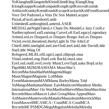
Yo
Klangbad
Klangstelle
Klein
Klimt
Kling Klang
Kling
Klong
Knappe
Koala
Kompakt
Kong
Kopf
Korova
Kozmik
Artifactz
Kranky
Krem
Krunk
Kscope
Kuckuck
KultFront
Kurone
Voce Del Padrone
La Voix De Son Maitre
Lacquer
Pizza
LaFace
Lakeshore
Lamb
Unlimited
Lamborghini
Lantern
LASER
MEDIA
LateNightTales
Le Chant Du Monde
Le Jazz Cool
Le
Narthecophore
Leaf
Learning Curve
Left Ear
Legacy
Legendary
Artists
Leo
Les Disques
Les Disques Bongo Joe
Les Disques
Victo
Lewis
Liberation
Liberty
Light In The Attic
Lil'
Chief
Lilith
Limelight
Line
Line/OutLine
Link
Little David
Little
Star
Little Wing Of
Refugees
LMLR
Lofi
Logic
Logo
Lollipop
Loma
Vista
London
Long Hair
Look Back
Lotus
Lotus
Eye
Lou
Loud
Love
Lovely Music
LoveTap
Luaka Bop
Lucky
Pigs
M&L
M2
M2BA
MA
MA Music
Mac's
Record
Machina
Madfish
Magenta
Magic
Music
Magnet
Magnetic Loft
Main
Event
Mainstream
MAM
Mama Barley
Mama Told
Ya
Mango
Manhattan
Manic Ears
Manticore
Marathon Media
International
Marc On Wax
Marifon
Marvel
Maschina
Maschina
Records
Mascot
Mascot Label Group
Mass Appeal
Mass
Art
Masters
Masterworks
Matador
Mausoleum
Maverick
Max
Ernst
Maxwell
MCA
MCA / Coral
MCA Coral
MCA
Records
MCPS
MDG
Mega
Megafon
Melodia
Melodia