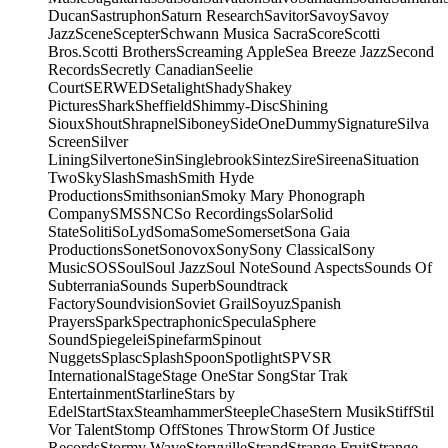
Ducan
Sastruphon
Saturn Research
Savitor
Savoy
Savoy
Jazz
Scene
Scepter
Schwann Musica Sacra
Score
Scotti
Bros.
Scotti Brothers
Screaming Apple
Sea Breeze Jazz
Second
Records
Secretly Canadian
Seelie
Court
SERWED
Setalight
Shady
Shakey
Pictures
Shark
Sheffield
Shimmy-Disc
Shining
Sioux
Shout
Shrapnel
Siboney
SideOneDummy
Signature
Silva
Screen
Silver
Lining
Silvertone
Sin
Singlebrook
Sintez
Sire
Sireena
Situation
Two
Sky
Slash
Smash
Smith Hyde
Productions
Smithsonian
Smoky Mary Phonograph
Company
SMS
SNC
So Recordings
Solar
Solid
State
Soliti
SoLyd
Soma
Some
Somerset
Sona Gaia
Productions
Sonet
Sonovox
Sony
Sony Classical
Sony
Music
SOS
Soul
Soul Jazz
Soul Note
Sound Aspects
Sounds Of
Subterrania
Sounds Superb
Soundtrack
Factory
Soundvision
Soviet Grail
Soyuz
Spanish
Prayers
Spark
Spectraphonic
Specula
Sphere
Sound
Spiegelei
Spinefarm
Spinout
Nuggets
Splasc
Splash
Spoon
Spotlight
SPV
SR
International
Stage
Stage One
Star Song
Star Trak
Entertainment
Starline
Stars by
Edel
Start
Stax
Steamhammer
SteepleChase
Stern Musik
Stiff
Stil
Vor Talent
Stomp Off
Stones Throw
Storm Of Justice
Records
Stormy Wave
Storyville
Strand
Strange Fruit
Strange