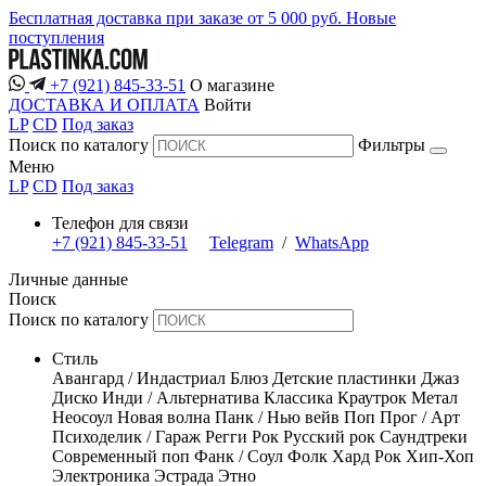
Бесплатная доставка при заказе от 5 000 руб.
Новые
поступления
+7 (921) 845-33-51
О магазине
ДОСТАВКА И ОПЛАТА
Войти
LP
CD
Под заказ
Поиск по каталогу
Фильтры
Меню
LP
CD
Под заказ
Телефон для связи
+7 (921) 845-33-51
Telegram
/
WhatsApp
Личные данные
Поиск
Поиск по каталогу
Стиль
Авангард / Индастриал
Блюз
Детские пластинки
Джаз
Диско
Инди / Альтернатива
Классика
Краутрок
Метал
Неосоул
Новая волна
Панк / Нью вейв
Поп
Прог / Арт
Психоделик / Гараж
Регги
Рок
Русский рок
Саундтреки
Современный поп
Фанк / Соул
Фолк
Хард Рок
Хип-Хоп
Электроника
Эстрада
Этно