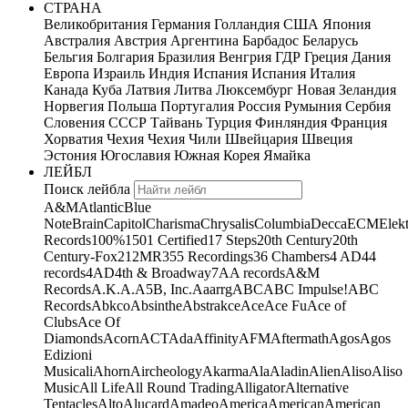
СТРАНА
Великобритания
Германия
Голландия
США
Япония
Австралия
Австрия
Аргентина
Барбадос
Беларусь
Бельгия
Болгария
Бразилия
Венгрия
ГДР
Греция
Дания
Европа
Израиль
Индия
Испания
Испания
Италия
Канада
Куба
Латвия
Литва
Люксембург
Новая Зеландия
Норвегия
Польша
Португалия
Россия
Румыния
Сербия
Словения
СССР
Тайвань
Турция
Финляндия
Франция
Хорватия
Чехия
Чехия
Чили
Швейцария
Швеция
Эстония
Югославия
Южная Корея
Ямайка
ЛЕЙБЛ
Поиск лейбла
A&M
Atlantic
Blue
Note
Brain
Capitol
Charisma
Chrysalis
Columbia
Decca
ECM
Elek
Records
100%
1501 Certified
17 Steps
20th Century
20th
Century-Fox
21
2MR
355 Recordings
36 Chambers
4 AD
44
records
4AD
4th & Broadway
7A
A records
A&M
Records
A.K.A.
A5B, Inc.
Aaarrg
ABC
ABC Impulse!
ABC
Records
Abkco
Absinthe
Abstrakce
Ace
Ace Fu
Ace of
Clubs
Ace Of
Diamonds
Acorn
ACT
Ada
Affinity
AFM
Aftermath
Agos
Agos
Edizioni
Musicali
Ahorn
Aircheology
Akarma
Ala
Aladin
Alien
Aliso
Aliso
Music
All Life
All Round Trading
Alligator
Alternative
Tentacles
Alto
Alucard
Amadeo
America
American
American