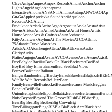
Clave
Amiga
Ampex
Ampex Records
Amulet
Anchor
Anchor
Lights
Angel
Angelo
Annapurna
Interactive
Another
ANS
ANTI
Antilles
Antrop
ANWO
AOI
Ap-
Gu-Ga
Apple
Aprelevka Sound
April
Aqualoop
Records
ARC
Archiv
Produktion
Ardeck
Areito
Argo
Argonauta
Ariola
Arista
Arista
Novus
Ariston
Arma
Armed
Arston
Art
Artist House
Artists
House
Artone
Arts & Crafts
As
Astan
Asthmatic
Kitty
Astralwerk
Asylum
At The Movies
ATCO
Atlantic
75
Atlantic Curve
Atlas
Atlas
Artists
ATO
Atomhenge
Attaca
Attic
Attlaxeras
Audio
Clarity
Audio
Platter
Augogo
Aural
Avatar
AVCO
Avenue
Awal
Aware
Axis
B.
Free
Babylon
Bacillus
Back On Black
Backstreet
Bad
Bad
Boy
Bad Boy Entertainment
Bad Seed
Bad Vibes
Forever
Balkanton
Balloon
Banger
Bamboo
Bang!
Barclay
Barsuk
Base
Basf
Batjazz
BBE
BC
With
Be With Records
Be! Jazz
Bear
Family
Bearsville
Beatrocket
Because
Because Music
Beggars
Banquet
Bell
Bella
Union
Bellaphon
Bellapon
Bellatrix
Bellevue
Bertelsmann
Berton
Noise
Beyond
Beyond The Groove
BFish
BGP
Biber
Big
Bear
Big Beat
Big Brother
Big Crown
Big
Time
Billingsgate
Bingo
BIS
Bla Bla
Black Acre
Black And
Blue
Black And Blue
Black Cat
Black Forum
Black Jazz
Black