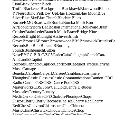
Lion
Black Screen
Black
Truffle
Blackened
Blackground
Blackhawk
Blackwood
Blanco
Y Negro
Blind Pig
Blow Up
Blue Horizon
Blue Moon
Blue
Silver
Blue Sky
Blue Thumb
Bluebird
Blues
Encore
BMG
Boardwalk
Bomba
Bomba Music
Bon
Air
Boplicity
Born Bad
Boston International
Boulevard
Brain
Crusher
Brainfeeder
Branch Music
Brave
Bridge Nine
Records
Bright Midnight Archives
British
Grove
Broma16
Bronze
Brownswood
BRS
Brunswick
Brutalist
Bt
Records
Buk
Bulk
Bureau B
Burning
Sounds
Bushbranch
Button
Nose
BYG
C.B.R.
C/Z
C5
Cadet
Cain
Calligraph
Camel
Can-
Am
Candid
Capitol
Records
Capriccio
Caprice
Capricorn
Captured Tracks
Carlyne
Music
Carnage
Benelux
Caroline
Carpark
Carrere
Casablanca
Cashmere
Thoughts
Castle Classics
Castle Communications
Caution!
CBC
Radio Canada
CBS
CBS Dance Pool
CBS
Masterworks
CBS/Sony
Celluloid
Centre D'etudes
Musicales
Century
Century
Media
Cerkon
Cetra
CFE
ChaleurePhonique
Chapa
Discos
Charly
Charly Records
Chelsea
Cherry Red
Cherry
Red
Chess
Chevron
Chiaroscuro
Chic
Chimera
Music
China
Chiswick
Chlodwig
Choice
Chop
Shop
Cinevox
Circa
Circle
City Slang
Cityboy
Clan