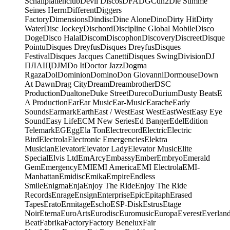
Schallplattenclub
Devil Discos
DFA
DGC
dh2
Die Stimme
Seines Herrn
Different
Diggers
Factory
Dimensions
Dindisc
Dine Alone
Dino
Dirty Hit
Dirty
Water
Disc Jockey
Dischord
Discipline Global Mobile
Disco
Doge
Disco Halal
Discom
Discophon
Discovery
Discreet
Disque
Pointu
Disques Dreyfus
Disques Dreyfus
Disques
Festival
Disques Jacques Canetti
Disques Swing
Division
DJ
ПЛАЩ
DJM
Do It
Doctor Jazz
Dogma
Rgaza
Dol
Dominion
Domino
Don Giovanni
Dormouse
Down
At Dawn
Drag City
Dream
Dreambrother
DSC
Production
Dualtone
Duke Street
Dureco
Durium
Dusty Beats
E
A Production
Ear
Ear Music
Ear-Music
Earache
Early
Sounds
Earmark
Earth
East / West
East West
EastWest
Easy Eye
Sound
Easy Life
ECM New Series
Ed Banger
Edel
Edition
Telemark
EG
Egg
Ela Ton
Electrecord
Electric
Electric
Bird
Electrola
Electronic Emergencies
Elektra
Musician
Elevator
Elevator Lady
Elevator Music
Elite
Special
Elvis Ltd
EmArcy
Embassy
Ember
Embryo
Emerald
Gem
Emergency
EMI
EMI America
EMI Electrola
EMI-
Manhattan
Emidisc
Emika
Empire
Endless
Smile
Enigma
Enja
Enjoy The Ride
Enjoy The Ride
Records
Enrage
Ensign
Enterprise
Epic
Epitaph
Erased
Tapes
Erato
Ermitage
Escho
ESP-Disk
Estrus
Etage
Noir
Eterna
EuroArts
Eurodisc
Euromusic
Europa
Everest
Everlan
Beat
Fabrika
Factory
Factory Benelux
Fair