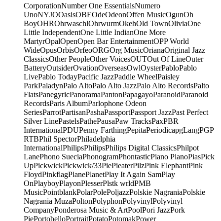
Corporation
Number One Essentials
Numero
Uno
NYJO
Oasis
OBE
Ode
Odeon
Offen Music
Ogun
Oh
Boy
OHR
Ohrwaschl
Ohrwurm
Okeh
Old Town
Olivia
One
Little Independent
One Little Indian
One More
Martyr
Opal
Open
Open Bar Entertainment
OPP World
Wide
Opus
Orbis
Orfeo
ORG
Org Music
Oriana
Original Jazz
Classics
Other People
Other Voices
OUT
Out Of Line
Outer
Battery
Outsider
Ovation
Overseas
Owl
Oyster
Pablo
Pablo
Live
Pablo Today
Pacific Jazz
Paddle Wheel
Paisley
Park
Paladyn
Palo Alto
Palo Alto Jazz
Palo Alto Records
Palto
Flats
Panegyric
Panorama
Panton
Papagayo
Paranoid
Paranoid
Records
Paris Album
Parlophone Odeon
Series
Parrot
Partisan
Pasha
Passport
Passport Jazz
Past Perfect
Silver Line
Pastels
Pathe
Pausa
Paw Tracks
Pax
PBR
International
PDU
Penny Farthing
Pepita
Periodica
pgLang
PGP
RTB
Phil Spector
Philadelphia
International
Philips
Philips
Philips Digital Classics
Philpot
Lane
Phono Suecia
Phonogram
Phontastic
Piano Piano
Pias
Pick
Up
Pickwick
Pickwick/33
Pie
Pieater
Pilz
Pink Elephant
Pink
Floyd
Pinkflag
Plane
Planet
Play It Again Sam
Play
On
Playboy
Playon
Plesser
Plstk wrld
PMB
Music
Pointblank
Polar
Pole
Poljazz
Polskie Nagrania
Polskie
Nagrania Muza
Polton
Polyphon
Polyvinyl
Polyvinyl
Company
Ponderosa Music & Art
Pool
Pori Jazz
Pork
Pie
Portobello
Portrait
Potato
Potomak
Power