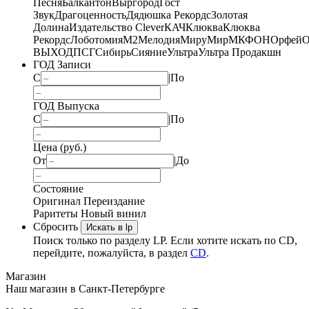
Песня
Балкантон
Выргород
Гост
Звук
Драгоценность
Дядюшка Рекордс
Золотая
Долина
Издательство Clever
КАЧ
Клюква
Клюква
Рекордс
Лоботомия
М2
Мелодия
МируМир
МКФОН
Орфей
О
ВЫХОД
ПСГ
Сибирь
Сияние
Ультра
Ультра Продакшн
ГОД Записи
С
|
По
ГОД Выпуска
С
|
По
Цена (руб.)
От
|
До
Состояние
Оригинал
Переиздание
Раритеты
Новый винил
Сбросить
Искать в lp
Поиск только по разделу LP. Если хотите искать по CD,
перейдите, пожалуйста, в раздел
CD
.
Магазин
Наш магазин в Санкт-Петербурге